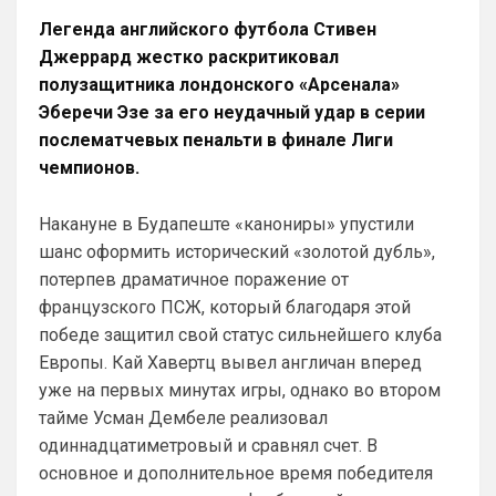
Аристократ
• 19:07
Легенда английского футбола Стивен
Ответ для Britball
Джеррард жестко раскритиковал
Мудрик и Гиттенс норм)
полузащитника лондонского «Арсенала»
«Норм» от слова «нихрена подобного» ))
Эберечи Эзе за его неудачный удар в серии
AndRey
• 19:26
послематчевых пенальти в финале Лиги
Ответ для Аристократ
чемпионов.
А меня смущают слова Мудрик, Бадиашиле,
Делап, Тосин, Фофана , и Гиттенс )
Накануне в Будапеште «канониры» упустили
Это слова проклятия
шанс оформить исторический «золотой дубль»,
SkyNet
• 00:09
потерпев драматичное поражение от
Ответ для Аристократ
французского ПСЖ, который благодаря этой
Один минус, уже не юниор…
победе защитил свой статус сильнейшего клуба
Как раз таки это и плюс! )
Европы. Кай Хавертц вывел англичан вперед
уже на первых минутах игры, однако во втором
SkyNet
• 00:13
тайме Усман Дембеле реализовал
Слава Богу, что хоть этого дебила Гео 
одиннадцатиметровый и сравнял счет. В
тут нет. А то раз в полгода ёбнет какую-
нибудь хуйню. Хотя все его перлы уже 
основное и дополнительное время победителя
как по лекалам. Но всё равно кровь из 