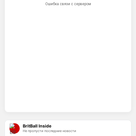
Ошибка связи с сервером
Ответ для Аристократ
Вы вдумайтесь сколько Ньюкасл бабла
поднял за последнее врем …Исак , Тонали,
Гимарайнш , Холл на подходе , Гордон …
И про бизнес не кричат на каждом углу, 
как Болики, прокакавшие лярд
Britball
• 14:25
Хочу игру Мудрика седня посмотреть
Britball
• 14:26
Ответ для Аристократ
Вы вдумайтесь сколько Ньюкасл бабла
поднял за последнее врем …Исак , Тонали,
Гимарайнш , Холл на подходе , Гордон …
Ну поднять то понял, но теперь кем 
усиливаться? Скатятся в середину 
таблицы
Britball
• 14:47
Палестра напоминает Алонсо мне. По 
габаритам хотя бы
BritBall Inside
Не пропусти последние новости
Deep_Blue
• 16:31