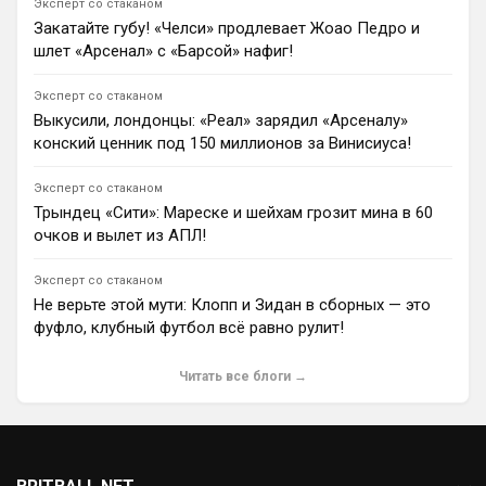
Эксперт со стаканом
Димитар Бербатов
Закатайте губу! «Челси» продлевает Жоао Педро и
«Ливерпуль» продвигается в переговорах по
шлет «Арсенал» с «Барсой» нафиг!
оформлению двойного трансфера вингеров «ПСЖ»
Брэдли Барколя и Ибрагима Мбайе. Мерсисайдцы
уже согласовали условия контракта с Барколя и
Эксперт со стаканом
готовы выплатить €50 млн за Мбайе.
Выкусили, лондонцы: «Реал» зарядил «Арсеналу»
1
14:36
конский ценник под 150 миллионов за Винисиуса!
Димитар Бербатов
Эксперт со стаканом
«Ливерпуль» может воспользоваться срывом
переговоров между «Ноттингем Форест» и
Трындец «Сити»: Мареске и шейхам грозит мина в 60
«Спортингом» по трансферу 22-летнего защитника
очков и вылет из АПЛ!
Усмана Диоманде. Мерсисайдцы давно следят за
ивуарийцем и рассматривают его в качестве замены
Эксперт со стаканом
ушедшему Ибраиме Конате.
Не верьте этой мути: Клопп и Зидан в сборных — это
1
15:30
фуфло, клубный футбол всё равно рулит!
Ян Енотаев
Мюнхенская «Бавария» и «Челси» проявляют
Читать все блоги →
интерес к полузащитнику Моргана Гиббс-Уайту. По
информации Mail Sport, «Ноттингем Форест» не
планирует продавать игрока, если не получит очень
выгодное предложение.
1
09:18