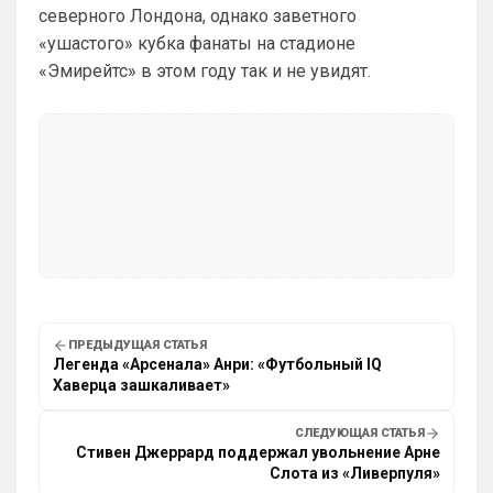
ЧМ и ЛЧ, его команды слили.
северного Лондона, однако заветного
«ушастого» кубка фанаты на стадионе
Аристократ
• 13:34
«Эмирейтс» в этом году так и не увидят.
Ответ для Deep_Blue
А за что Кейну? Оба главных турнира, ЧМ и
ЛЧ, его команды слили.
А Ямалю за что ?Блеклый турнир провел 
на ЧМ, Англия завоевала бронзу , не 
много не дотянули , считай рядом …ЛЧ 
Барса тоже не взяла , а по личной стате 
Кейн везде сильнее
Аристократ
• 13:35
Тот же Олисе больше за заслуживает , 
или Райс …если отдадут Ямалю это будет 
ПРЕДЫДУЩАЯ СТАТЬЯ
очередной цирк
Легенда «Арсенала» Анри: «Футбольный IQ
Хаверца зашкаливает»
Deep_Blue
• 14:43
Ответ для Аристократ
СЛЕДУЮЩАЯ СТАТЬЯ
А Ямалю за что ?Блеклый турнир провел на
Стивен Джеррард поддержал увольнение Арне
ЧМ, Англия завоевала бронзу , не много не
Слота из «Ливерпуля»
дотянули , считай рядом …ЛЧ Барса тож
Ямалю тоже не за что, я бы за Родри 