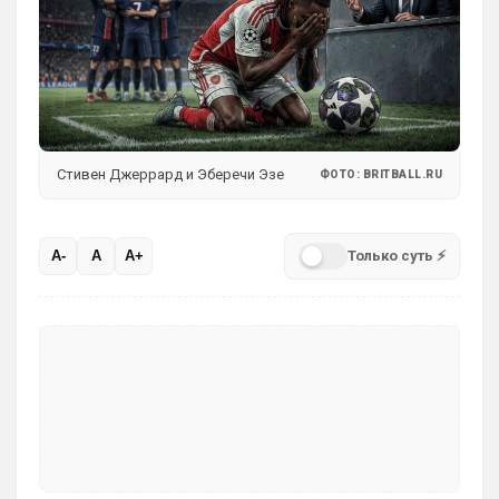
Стивен Джеррард и Эберечи Эзе
ФОТО: BRITBALL.RU
Только суть ⚡
A-
A
A+
SkaVik
• 17:10
Должны смущать Лёлик и Болик, и черти 
еже с ними.)