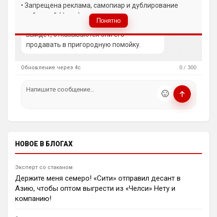
Вы вдумайтесь сколько Ньюкасл бабла
• Запрещена реклама, самопиар и дублирование
Ян Енотаев
поднял за последнее врем …Исак , Тонали,
сообщений (флуд).
«Наполи» начал переговоры с окружением
Гимарайнш , Холл на подходе , Гордон …
Понятно
С Холлом, по всей видимости делов не 
нападающего «Арсенала» Габриэла Жезуса.
• Пожалуйста, не злоупотребляйте КАПСОМ.
Лондонцы согласны только на полноценный
выйдет, отказываются они его 
4️⃣ Конфиденциальность
трансфер. Интересы бразильца представляет то же
продавать в пригородную помойку.
• Не публикуйте личные данные — свои или чужие
агентство, что и у главного тренера неаполитанцев
(телефоны, адреса, документы).
Массимилиано Аллегри.
5️⃣ Уместность контента
Обновление через 3с
0 / 300
0
09:58
• Обсуждайте темы, соответствующие тематике чата.
Димитар Бербатов
• Запрещён шок-контент, материалы 18+ и призывы к
Майкл Оуэн призвал «Ливерпуль» отказаться от
насилию.
покупки вингера «ПСЖ» Брэдли Барколя за £145 млн.
ℹ️ Модераторы и администраторы вправе удалять
Вместо этого мерсисайдцы активизировали
сообщения и ограничивать доступ к чату при
переговоры по 18-летнему Ибрагиму Мбайе,
нарушении правил.
оцениваемому в £43 млн.
1
15:09
НОВОЕ В БЛОГАХ
Ян Енотаев
«Манчестер Сити» вернулся к кандидатуре
Эксперт со стаканом
полузащитника «Челси» Энцо Фернандеса. По
Держите меня семеро! «Сити» отправил десант в
информации Джанлуиджи Лонгари, клуб возобновил
Азию, чтобы оптом выгрести из «Челси» Нету и
работу над трансфером аргентинца из-за
компанию!
возможного перехода Родри в «Барселону».
1
09:52