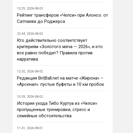
Ну так пусть агенты этих
товарищей шевелятся, или
10:25, 2026-08-03
плавят назад всех этих Кенд,
Рейтинг трансферов «Челси» при Алонсо: от
Так кто ж спорит…Но нашим 
Эмег и прочих Сарров. Нету в сто
Сатпаева до Роджерса
нужны деньги уже сейчас, а 
раз поле
реальную ценность имеют 
единицы…пусть бы гибкость 
22:44, 2026-08-02
проявили в цене , а то просят 
Кто действительно соответствует
60 лямов за убожество 
критериям «Золотого мяча — 2026», и кто
Джексона, отдайте за 45 и 
все равно победит? Правила против
радуйтесь, нет они лучше Нету 
нарратива
продадут, политику начали 
менять, а соображать лучше 
12:32, 2026-08-02
пока не начали )
Редакция BritBall.net на матче «Жирона» –
«Арсенал»: пустые буфеты и 10 км пробок
Аристократ
• 23:05
Ответ для Deep_Blue
10:39, 2026-08-02
Пока что предел мечтаний - зона
История ухода Тибо Куртуа из «Челси»:
ЛЧ. Команда сырая, проблемы
пропущенные тренировки, стресс и
никуда не делись, матч с
А кто претендовать то будет ?
семейные обстоятельства
Тоттенхэмом это показал.
Как я уже сказал у Ливера там 
полный бардак с составом, 
11:41, 2026-08-01