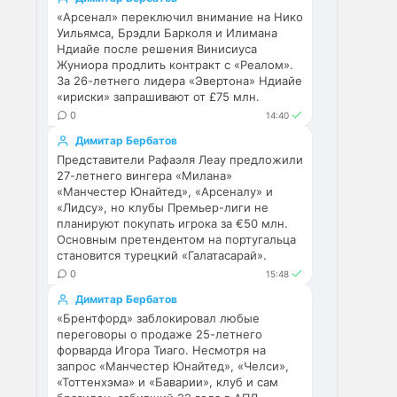
«Арсенал» переключил внимание на Нико
Аристократ
• 17:56
Уильямса, Брэдли Барколя и Илимана
Ндиайе после решения Винисиуса
Ответ для Deep_Blue
Жуниора продлить контракт с «Реалом».
Ну шо, теперь понял, почему
За 26-летнего лидера «Эвертона» Ндиайе
никакого титула в этом сезоне и
«ириски» запрашивают от £75 млн.
близко не будет? Хвалёные
Они играть не будут , это 
Эстевао, Кенды и прочие
0
14:40
ротация …я бы по предсезонке 
Мудрики ни
Димитар Бербатов
не судил , идет перестройка, 
Представители Рафаэля Леау предложили
плюс еще будут покупки. Хотя 
27-летнего вингера «Милана»
конечно это звоночек , сколько 
«Манчестер Юнайтед», «Арсеналу» и
знаю Челси мы на 
«Лидсу», но клубы Премьер-лиги не
предсезонках всегда всех на 
планируют покупать игрока за €50 млн.
кую вертели
Основным претендентом на португальца
становится турецкий «Галатасарай».
Аристократ
• 17:57
0
15:48
Ответ для Britball
Димитар Бербатов
Ну поднять то понял, но теперь
«Брентфорд» заблокировал любые
кем усиливаться? Скатятся в
переговоры о продаже 25-летнего
середину таблицы
Видать такая стратегия 
форварда Игора Тиаго. Несмотря на
запрос «Манчестер Юнайтед», «Челси»,
теперь, будут академию 
«Тоттенхэма» и «Баварии», клуб и сам
подтягивать и закупаться 