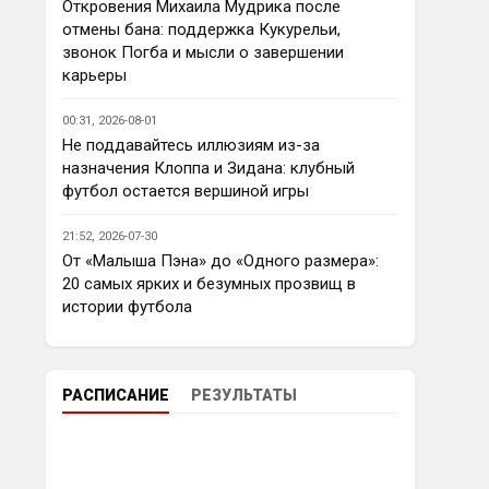
плюс назначение Ираолы явно 
Откровения Михаила Мудрика после
энтузиазма ни у кого не 
отмены бана: поддержка Кукурельи,
вызвало…Арсенал ждет кризис 
звонок Погба и мысли о завершении
это к гадалке не ходи , причины 
карьеры
я описал выше. Каррик это 
скорее влажные мечты манков 
00:31, 2026-08-01
, чем реальность. Остается МС.
Не поддавайтесь иллюзиям из-за
назначения Клоппа и Зидана: клубный
Deep_Blue
• 23:55
футбол остается вершиной игры
Ответ для Аристократ
По факту почему нет ?Арсенал
21:52, 2026-07-30
очевидно поплывет после
От «Малыша Пэна» до «Одного размера»:
исторической победы и
Не люблю гуннеров, но 
очередного разочарования в ЛЧ
20 самых ярких и безумных прозвищ в
справедливости ради уровень 
и скажется сред
истории футбола
исполнителей у них совсем не 
"средненький". У них пожалуй 
лучшая пара цз в мире, один из 
лучших опорников мира, очень 
РАСПИСАНИЕ
РЕЗУЛЬТАТЫ
качественный Эдегор, Сака как 
минимум один из лучших 
вингеров АПЛ, так что уровень 
совсем не средний. Я бы 