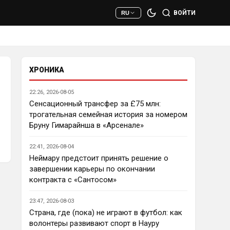
исторической победы и 
ВОЙТИ
RU
очередного разочарования в 
ЛЧ и скажется средний 
уровень исполнителей …Они и 
так переездили , там 
напрашивается перестройка. 
ХРОНИКА
МС будет по прежнему 
фаворитом , у Ливера бардак , 
22:26, 2026-08-05
Шпоры накупили середняков , 
Сенсационный трансфер за £75 млн:
не вылетят, но и чуда
трогательная семейная история за номером
Бруну Гимарайнша в «Арсенале»
Аристократ
• 23:01
Не будет, а у Челси приличная 
22:41, 2026-08-04
закупка перед сезоном , если 
Неймару предстоит принять решение о
еще купят одного ЦЗ и вратаря 
завершении карьеры по окончании
то вполне можно без 
контракта с «Сантосом»
еврокубков плотно настроится 
на АПЛ , минимум жду топ - 4
23:47, 2026-08-03
Аристократ
• 23:03
Страна, где (пока) не играют в футбол: как
волонтеры развивают спорт в Науру
Ответ для Deep_Blue