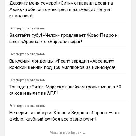
Держите меня семеро! «Сити» отправил десант в
«Челси» завершает покупку Пепа Чаваррии из «Райо
Азию, чтобы оптом выгрести из «Челси» Нету и
Вальекано» за €19 млн по инициативе Хаби Алонсо.
компанию!
1
22:20
Ян Енотаев
Эксперт со стаканом
«Челси» готов продать вратаря Роберта Санчеса в
Закатайте губу! «Челси» продлевает Жоао Педро и
случае покупки нового голкипера. Об этом сообщил
шлет «Арсенал» с «Барсой» нафиг!
журналист Низаар Кинселла. Однако инсайдер
отметил, что подобный трансфер на данном этапе
выглядит крайне маловероятным.
Эксперт со стаканом
1
09:00
Выкусили, лондонцы: «Реал» зарядил «Арсеналу»
конский ценник под 150 миллионов за Винисиуса!
Димитар Бербатов
Мохамед Салах подписал двухлетний контракт с
«Трабзонспором». Египтянин получит рекордную для
Эксперт со стаканом
Турции зарплату €17 млн в год и бонус €5 млн, а
Трындец «Сити»: Мареске и шейхам грозит мина в 60
также процент от продаж футболок.
очков и вылет из АПЛ!
1
16:08
Эксперт со стаканом
Андрей Дюмин
Не верьте этой мути: Клопп и Зидан в сборных — это
Дэвид Орнштейн сообщил, что «МЮ» отложил
подписание третьего полузащитника, переключив
фуфло, клубный футбол всё равно рулит!
внимание на поиски левого защитника по решению
Майкла Каррика.
Читать все блоги →
0
22:27