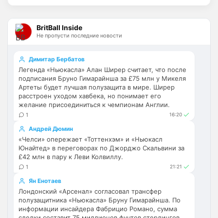
Britball
• 14:47
Палестра напоминает Алонсо мне. По 
габаритам хотя бы
BritBall Inside
Не пропусти последние новости
Deep_Blue
• 16:31
Ответ для Аристократ
Димитар Бербатов
Не будет, а у Челси приличная закупка
Легенда «Ньюкасла» Алан Ширер считает, что после
перед сезоном , если еще купят одного ЦЗ
подписания Бруно Гимарайнша за £75 млн у Микеля
и вратаря то вполне можно без еврокубков
Ну шо, теперь понял, почему никакого 
Артеты будет лучшая полузащита в мире. Ширер
титула в этом сезоне и близко не будет? 
расстроен уходом хавбека, но понимает его
Хвалёные Эстевао, Кенды и прочие 
желание присоединиться к чемпионам Англии.
Мудрики ничего не могут сделать с 
1
16:20
мёртвым Юве. Мы это видим 4-й сезон, 
Андрей Дюмин
одно и то же.
«Челси» опережает «Тоттенхэм» и «Ньюкасл
Юнайтед» в переговорах по Джорджо Скальвини за
Аристократ
• 17:56
£42 млн в пару к Леви Колвиллу.
Ответ для Deep_Blue
1
21:21
Ну шо, теперь понял, почему никакого титула
Ян Енотаев
в этом сезоне и близко не будет? Хвалёные
Эстевао, Кенды и прочие Мудрики ни
Лондонский «Арсенал» согласовал трансфер
Они играть не будут , это ротация …я бы 
полузащитника «Ньюкасла» Бруну Гимарайнша. По
по предсезонке не судил , идет 
информации инсайдера Фабрицио Романо, сумма
перестройка, плюс еще будут покупки. 
сделки составит 75 миллионов фунтов стерлингов.