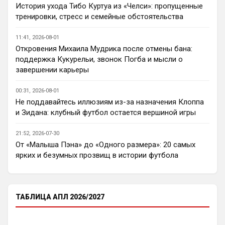
История ухода Тибо Куртуа из «Челси»: пропущенные
Пока что предел мечтаний - зона ЛЧ. 
тренировки, стресс и семейные обстоятельства
Команда сырая, проблемы никуда не 
делись, матч с Тоттенхэмом это показал.
11:41, 2026-08-01
Откровения Михаила Мудрика после отмены бана:
Аристократ
• 23:00
поддержка Кукурельи, звонок Погба и мысли о
Ответ для AndRey
завершении карьеры
Кто согласен со Скоулзом, что Челси будет
бороться за титул в этом сезоне?
00:31, 2026-08-01
По факту почему нет ?Арсенал очевидно 
Не поддавайтесь иллюзиям из-за назначения Клоппа
поплывет после исторической победы и 
и Зидана: клубный футбол остается вершиной игры
очередного разочарования в ЛЧ и 
скажется средний уровень 
21:52, 2026-07-30
исполнителей …Они и так переездили , 
От «Малыша Пэна» до «Одного размера»: 20 самых
там напрашивается перестройка. МС 
ярких и безумных прозвищ в истории футбола
будет по прежнему фаворитом , у 
Ливера бардак , Шпоры накупили 
середняков , не вылетят, но и чуда
ТАБЛИЦА АПЛ 2026/2027
Аристократ
• 23:01
Не будет, а у Челси приличная закупка 
перед сезоном , если еще купят одного 