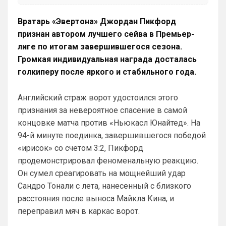
Ответ для SkyNet
Может для удава? ))
Вратарь «Эвертона» Джордан Пикфорд
признан автором лучшего сейва в Премьер-
Ааа, Кибер это ты , я только щас догнал 
про Скайнет )
лиге по итогам завершившегося сезона.
Громкая индивидуальная награда досталась
Britball
• 01:48
голкиперу после яркого и стабильного года.
блин узнаю наш старый добрый чат на 
Челси)))
Английский страж ворот удостоился этого
Britball
• 01:50
признания за невероятное спасение в самой
Пацаны, будет время поставьте в 
концовке матча против «Ньюкасл Юнайтед». На
профиле любимый клуб, если еще не 
94-й минуте поединка, завершившегося победой
поставили. Он будет отображаться в 
комментах. Писать с большой буквы, без 
«ирисок» со счетом 3:2, Пикфорд
всяких лишних знаков: Челси
продемонстрировал феноменальную реакцию.
Он сумел среагировать на мощнейший удар
Аристократ
• 01:51
Сандро Тонали с лета, нанесенный с близкого
Конечно будет занятно , если Ямалю 
дадут ЗМ, а не Кейну
расстояния после выноса Майкла Кина, и
переправил мяч в каркас ворот.
SkyNet
• 01:57