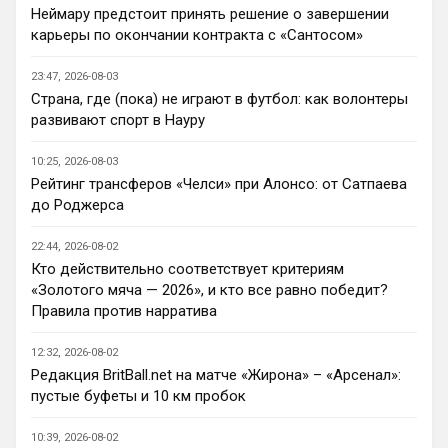
Неймару предстоит принять решение о завершении
Deep_Blue
• 22:46
карьеры по окончании контракта с «Сантосом»
Ответ для Аристократ
Нашим нужно баланс выровнять, а
23:47, 2026-08-03
бестолочей вроде Мудрика, Гиттенса, и
Страна, где (пока) не играют в футбол: как волонтеры
Джексона никто покупать не хочет
Ну так пусть агенты этих товарищей 
развивают спорт в Науру
шевелятся, или плавят назад всех этих 
Кенд, Эмег и прочих Сарров. Нету в сто 
10:25, 2026-08-03
раз полезнее.
Рейтинг трансферов «Челси» при Алонсо: от Сатпаева
до Роджерса
Deep_Blue
• 22:47
Ответ для AndRey
22:44, 2026-08-02
Кто согласен со Скоулзом, что Челси будет
Кто действительно соответствует критериям
бороться за титул в этом сезоне?
«Золотого мяча — 2026», и кто все равно победит?
При всей симпатии к Челси - нет. Разве 
Правила против нарратива
что за какой-нибудь из кубков, и то при 
везении.
12:32, 2026-08-02
Редакция BritBall.net на матче «Жирона» – «Арсенал»:
Deep_Blue
• 22:49
пустые буфеты и 10 км пробок
Ответ для AndRey
Кто согласен со Скоулзом, что Челси будет
10:39, 2026-08-02
бороться за титул в этом сезоне?