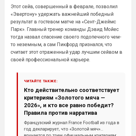
Ответ для Аристократ
Этот сейв, совершенный в феврале, позволил
Ааа, Кибер это ты , я только щас догнал про
Скайнет )
«Эвертону» удержать важнейший победный
Еба ты тормоз. ))
результат в гостевом матче на «Сент-Джеймс
Парк». Главный тренер команды Дэвид Мойес
SkyNet
• 01:59
изменено
тогда назвал спасение своего подопечного чем-
Ответ для Britball
то неземным, а сам Пикфорд признался, что
Пацаны, будет время поставьте в профиле
любимый клуб, если еще не поставили. Он
считает этот отраженный удар лучшим сейвом в
будет отображаться в комментах. Писать с
Не хочу, я может ещё подумаю и 
своей профессиональной карьере.
Барбилону к примеру поставлю или 
Баварку. ))
ЧИТАЙТЕ ТАКЖЕ:
Britball
• 02:16
Кто действительно соответствует
Ответ для SkyNet
Не хочу, я может ещё подумаю и Барбилону
критериям «Золотого мяча —
к примеру поставлю или Баварку. ))
2026», и кто все равно победит?
пока только Челси работает у нас. Я еще 
Правила против нарратива
не все настроил, можешь даже шпор 
поставить, лого не высветится)
Французский журнал France Football из года в
год декларирует, что «Золотой мяч»
Deep_Blue
• 12:07
вручается по трем официальным критериям: