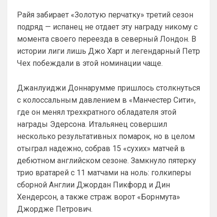
SkyNet
• 01:59
изменено
Райя забирает «Золотую перчатку» третий сезон
Ответ для Britball
подряд — испанец не отдает эту награду никому с
Пацаны, будет время поставьте в профиле
любимый клуб, если еще не поставили. Он
момента своего переезда в северный Лондон. В
будет отображаться в комментах. Писать с
Не хочу, я может ещё подумаю и 
истории лиги лишь Джо Харт и легендарный Петр
Барбилону к примеру поставлю или 
Чех побеждали в этой номинации чаще.
Баварку. ))
Britball
• 02:16
Джанлуиджи Доннарумме пришлось столкнуться
Ответ для SkyNet
с колоссальным давлением в «Манчестер Сити»,
Не хочу, я может ещё подумаю и Барбилону
где он менял трехкратного обладателя этой
к примеру поставлю или Баварку. ))
награды Эдерсона. Итальянец совершил
пока только Челси работает у нас. Я еще 
несколько результативных помарок, но в целом
не все настроил, можешь даже шпор 
отыграл надежно, собрав 15 «сухих» матчей в
поставить, лого не высветится)
дебютном английском сезоне. Замкнуло пятерку
Deep_Blue
• 12:07
трио вратарей с 11 матчами на ноль: голкиперы
Ответ для Аристократ
сборной Англии Джордан Пикфорд и Дин
Конечно будет занятно , если Ямалю дадут
Хендерсон, а также страж ворот «Борнмута»
ЗМ, а не Кейну
Джордже Петрович.
А за что Кейну? Оба главных турнира, 