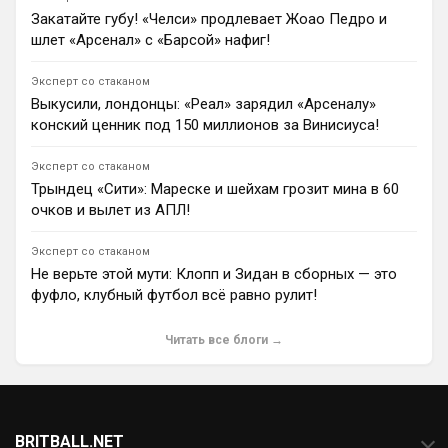
1
15:41
Закатайте губу! «Челси» продлевает Жоао Педро и
шлет «Арсенал» с «Барсой» нафиг!
Ян Енотаев
Защитник «Челси» Мало Гюсто может сменить клуб.
По словам Фабрицио Романо, синие требуют за
Эксперт со стаканом
игрока 75 миллионов фунтов стерлингов.
Выкусили, лондонцы: «Реал» зарядил «Арсеналу»
«Манчестер Сити» проявляет интерес к французу, но
конский ценник под 150 миллионов за Винисиуса!
отказывается платить такую высокую цену.
1
10:02
Эксперт со стаканом
Димитар Бербатов
Трындец «Сити»: Мареске и шейхам грозит мина в 60
«Галатасарай» рассматривает 21-летнего вингера
очков и вылет из АПЛ!
«Сандерленда» Шемсдина Тальби в качестве
потенциальной замены Барышу Йылмазу, который
Эксперт со стаканом
может уйти в АПЛ. В борьбе за игрока стамбульцам
Не верьте этой мути: Клопп и Зидан в сборных — это
предстоит выдержать конкуренцию со стороны «РБ
Лейпциг».
фуфло, клубный футбол всё равно рулит!
0
15:58
Читать все блоги →
Димитар Бербатов
Агент 26-летнего флангового защитника «Ювентуса»
Андреа Камбьязо Джованни Биа прокомментировал
слухи о возможном трансфере футболиста в
«Манчестер Сити». Игрок готов сменить клуб только
ради перехода в абсолютную топ-команду.
BRITBALL.NET