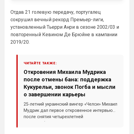
Ответ для Britball
Отдав 21 голевую передачу, португалец
Мудрик и Гиттенс норм)
сокрушил вечный рекорд Премьер-лиги,
«Норм» от слова «нихрена подобного» ))
установленный Тьерри Анри в сезоне 2002/03 и
AndRey
• 19:26
повторенный Кевином Де Брюйне в кампании
2019/20.
Ответ для Аристократ
А меня смущают слова Мудрик, Бадиашиле,
Делап, Тосин, Фофана , и Гиттенс )
Это слова проклятия
ЧИТАЙТЕ ТАКЖЕ:
SkyNet
• 00:09
Откровения Михаила Мудрика
после отмены бана: поддержка
Ответ для Аристократ
Один минус, уже не юниор…
Кукурельи, звонок Погба и мысли
о завершении карьеры
Как раз таки это и плюс! )
25-летний украинский вингер «Челси» Михаил
SkyNet
• 00:13
Мудрик дал первое откровенное интервью
Слава Богу, что хоть этого дебила Гео 
после снятия четырехлетней
тут нет. А то раз в полгода ёбнет какую-
дисквалификации за нарушение
нибудь хуйню. Хотя все его перлы уже 
антидопинговых правил. Футболист
как по лекалам. Но всё равно кровь из 