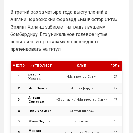
В третий раз за четыре года выступлений в
Англии норвежский форвард «Манчестер Сити»
Эрлинг Холанд забирает награду лучшему
бомбардиру. Его уникальное голевое чутье
позволило «горожанам» до последнего
претендовать на титул.
МЕСТО
ФУТБОЛИСТ
КЛУБ
ГОЛЫ
Эрлинг
1
«Манчестер Сити»
27
Холанд
2
Игор Тиаго
«Брентфорд»
22
Антуан
3
«Борнмут» / «Манчестер Сити»
17
Семеньо
4
Олли Уоткинс
«Астон Вилла»
16
5
Жоао Педро
«Челси»
15
Морган
5
«Ноттингем Форест»
15