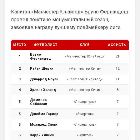
Капитан «Манчестер Юнайтед» Бруно Фернандеш
провел поистине монументальный сезон,
завоевав награду лучшему плеймейкеру лиги.
МЕСТО
ФУТБОЛИСТ
КЛУБ
АССИСТЫ
Бруно
1
«Манчестер Юнайтед»
21
Фернандеш
2
Райан Шерки
«Манчестер Сити»
12
3
Джаррод Боуэн
«Вест Хэм Юнайтед»
11
4
Эрлинг Холанд
«Манчестер Сити»
8
Доминик
5
«Ливерпуль»
7
Собослаи
SkaVik
• 17:10
5
Джеймс Гарнер
«Эвертон»
7
Должны смущать Лёлик и Болик, и черти 
5
Мохамед Салах
«Ливерпуль»
7
еже с ними.)
5
Харри Уилсон
«Фулхэм»
7
Аристократ
• 19:07