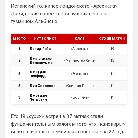
Испанский голкипер лондонского «Арсенала»
Britball
• 01:48
Давид Райя провел свой лучший сезон на
блин узнаю наш старый добрый чат на 
туманном Альбионе.
Челси)))
Britball
• 01:50
МЕСТО
ФУТБОЛИСТ
КЛУБ
СУХИЕ МАТЧИ
Пацаны, будет время поставьте в 
профиле любимый клуб, если еще не 
1
Давид Райя
«Арсенал»
19
поставили. Он будет отображаться в 
Джанлуиджи
комментах. Писать с большой буквы, без 
2
«Манчестер Сити»
15
Доннарумма
всяких лишних знаков: Челси
Джордан
3
«Эвертон»
11
Пикфорд
Аристократ
• 01:51
Конечно будет занятно , если Ямалю 
3
Дин Хендерсон
«Кристал Пэлас»
11
дадут ЗМ, а не Кейну
Джордже
3
«Борнмут»
11
Петрович
SkyNet
• 01:57
Ответ для Аристократ
Его 19 «сухих» встреч в 37 матчах стали
Ааа, Кибер это ты , я только щас догнал про
Скайнет )
фундаментальным залогом того, что «канониры»
Еба ты тормоз. ))
выиграли золото чемпионата впервые за 22 года.