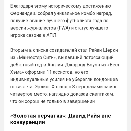
признался, что тяжело переживал
глаз каждый раз...
Благодаря этому историческому достижению
эмоциональный кризис и сталкивался с
Фернандеш собрал уникальное комбо наград,
предательством со стороны близких людей.
Аристократ
• 00:47
получив звание лучшего футболиста года по
Ответ для SkyNet
Слава Богу, что хоть этого дебила Гео тут
версии журналистов (FWA) и статус лучшего
нет. А то раз в полгода ёбнет какую-нибудь
игрока сезона в АПЛ.
хуйню. Хотя все его перлы уже как п
Думаешь нет ?)А я думаю он наблюдает, 
выжидает, и ждет подходящего 
Вторым в списке созидателей стал Райан Шерки
момента для «удара»
из «Манчестер Сити», выдавший потрясающий
SkyNet
• 00:50
дебютный год в Англии. Джаррод Боуэн из «Вест
Ответ для Аристократ
Хэма» оформил 11 ассистов, но его
Думаешь нет ?)А я думаю он наблюдает,
индивидуальные усилия не уберегли лондонцев
выжидает, и ждет подходящего момента
для «удара»
от вылета. Эрлинг Холанд с 8 передачами занял
Может для удава? ))
четвертое место, наглядно доказав скептикам,
Аристократ
• 01:06
что он хорош не только в завершении.
Ответ для SkyNet
Может для удава? ))
«Золотая перчатка»: Давид Райя вне
конкуренции
Ааа, Кибер это ты , я только щас догнал 
про Скайнет )