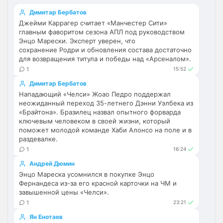
Ответ для Аристократ
Димитар Бербатов
Не будет, а у Челси приличная закупка
Джейми Каррагер считает «Манчестер Сити»
перед сезоном , если еще купят одного ЦЗ
главным фаворитом сезона АПЛ под руководством
и вратаря то вполне можно без еврокубков
Ну шо, теперь понял, почему никакого 
Энцо Марески. Эксперт уверен, что
титула в этом сезоне и близко не будет? 
сохранение Родри и обновления состава достаточно
Хвалёные Эстевао, Кенды и прочие 
для возвращения титула и победы над «Арсеналом».
Мудрики ничего не могут сделать с 
1
15:52
мёртвым Юве. Мы это видим 4-й сезон, 
Димитар Бербатов
одно и то же.
Нападающий «Челси» Жоао Педро поддержал
неожиданный переход 35-летнего Дэнни Уэлбека из
Аристократ
• 17:56
«Брайтона». Бразилец назвал опытного форварда
ключевым человеком в своей жизни, который
Ответ для Deep_Blue
поможет молодой команде Хаби Алонсо на поле и в
Ну шо, теперь понял, почему никакого титула
раздевалке.
в этом сезоне и близко не будет? Хвалёные
Эстевао, Кенды и прочие Мудрики ни
1
16:24
Они играть не будут , это ротация …я бы 
по предсезонке не судил , идет 
Андрей Дюмин
перестройка, плюс еще будут покупки. 
Энцо Мареска усомнился в покупке Энцо
Хотя конечно это звоночек , сколько 
Фернандеса из-за его красной карточки на ЧМ и
завышенной цены «Челси».
знаю Челси мы на предсезонках всегда 
1
23:21
всех на кую вертели
Ян Енотаев
Аристократ
• 17:57