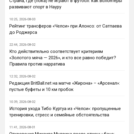
Страна, где (пока) не играют в футбол: как волонтеры
Джексона никто покупать не хочет
Ну так пусть агенты этих товарищей 
развивают спорт в Науру
шевелятся, или плавят назад всех этих 
Кенд, Эмег и прочих Сарров. Нету в сто 
10:25, 2026-08-03
раз полезнее.
Рейтинг трансферов «Челси» при Алонсо: от Сатпаева
до Роджерса
Deep_Blue
• 22:47
Ответ для AndRey
22:44, 2026-08-02
Кто согласен со Скоулзом, что Челси будет
Кто действительно соответствует критериям
бороться за титул в этом сезоне?
«Золотого мяча — 2026», и кто все равно победит?
При всей симпатии к Челси - нет. Разве 
Правила против нарратива
что за какой-нибудь из кубков, и то при 
везении.
12:32, 2026-08-02
Редакция BritBall.net на матче «Жирона» – «Арсенал»:
Deep_Blue
• 22:49
пустые буфеты и 10 км пробок
Ответ для AndRey
Кто согласен со Скоулзом, что Челси будет
10:39, 2026-08-02
бороться за титул в этом сезоне?
История ухода Тибо Куртуа из «Челси»: пропущенные
Пока что предел мечтаний - зона ЛЧ. 
тренировки, стресс и семейные обстоятельства
Команда сырая, проблемы никуда не 
делись, матч с Тоттенхэмом это показал.
11:41, 2026-08-01
Откровения Михаила Мудрика после отмены бана: