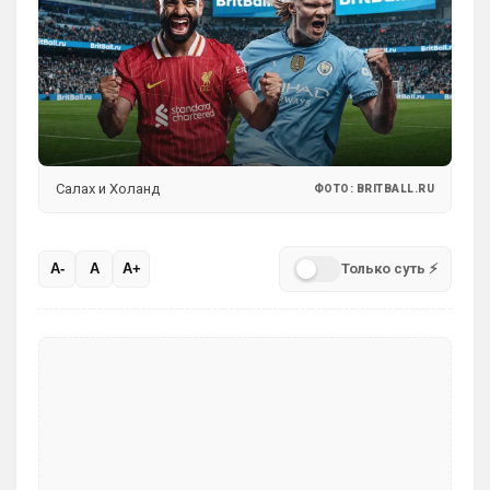
Салах и Холанд
ФОТО: BRITBALL.RU
Только суть ⚡
A-
A
A+