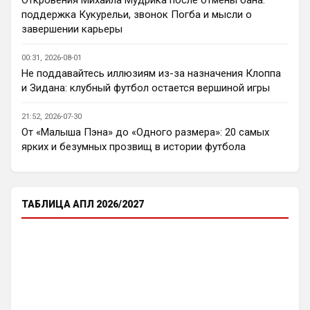
Аристократ
• 23:00
поддержка Кукурельи, звонок Погба и мысли о
Ответ для AndRey
завершении карьеры
Кто согласен со Скоулзом, что Челси будет
бороться за титул в этом сезоне?
00:31, 2026-08-01
По факту почему нет ?Арсенал очевидно 
Не поддавайтесь иллюзиям из-за назначения Клоппа
поплывет после исторической победы и 
и Зидана: клубный футбол остается вершиной игры
очередного разочарования в ЛЧ и 
скажется средний уровень 
21:52, 2026-07-30
исполнителей …Они и так переездили , 
От «Малыша Пэна» до «Одного размера»: 20 самых
там напрашивается перестройка. МС 
ярких и безумных прозвищ в истории футбола
будет по прежнему фаворитом , у 
Ливера бардак , Шпоры накупили 
середняков , не вылетят, но и чуда
ТАБЛИЦА АПЛ 2026/2027
Аристократ
• 23:01
Не будет, а у Челси приличная закупка 
перед сезоном , если еще купят одного 
ЦЗ и вратаря то вполне можно без 
еврокубков плотно настроится на АПЛ , 
минимум жду топ - 4
Аристократ
• 23:03