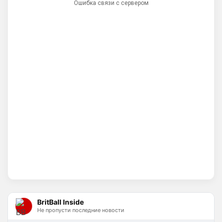
Ошибка связи с сервером
Ответ для Аристократ
Вы вдумайтесь сколько Ньюкасл бабла
поднял за последнее врем …Исак , Тонали,
Гимарайнш , Холл на подходе , Гордон …
И про бизнес не кричат на каждом углу, 
как Болики, прокакавшие лярд
Britball
• 14:25
Хочу игру Мудрика седня посмотреть
Britball
• 14:26
Ответ для Аристократ
Вы вдумайтесь сколько Ньюкасл бабла
поднял за последнее врем …Исак , Тонали,
Гимарайнш , Холл на подходе , Гордон …
Ну поднять то понял, но теперь кем 
усиливаться? Скатятся в середину 
таблицы
Britball
• 14:47
Палестра напоминает Алонсо мне. По 
габаритам хотя бы
BritBall Inside
Не пропусти последние новости
Deep_Blue
• 16:31