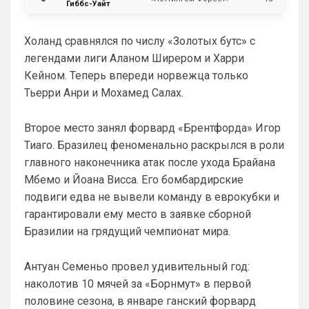
Гиббс-Уайт
Холанд сравнялся по числу «Золотых бутс» с
легендами лиги Аланом Ширером и Харри
Кейном. Теперь впереди норвежца только
Тьерри Анри и Мохамед Салах.
Второе место занял форвард «Брентфорда» Игор
Тиаго. Бразилец феноменально раскрылся в роли
главного наконечника атак после ухода Брайана
Мбемо и Йоана Висса. Его бомбардирские
подвиги едва не вывели команду в еврокубки и
гарантировали ему место в заявке сборной
Бразилии на грядущий чемпионат мира.
Антуан Семеньо провел удивительный год:
наколотив 10 мячей за «Борнмут» в первой
половине сезона, в январе ганский форвард