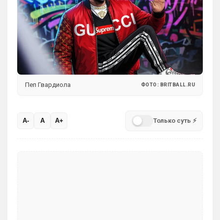
Пеп Гвардиола
ФОТО: BRITBALL.RU
Только суть ⚡
A-
A
A+