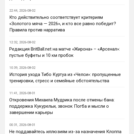
Deep_Blue
• 22:47
Ответ для AndRey
22:44, 2026-08-02
Кто согласен со Скоулзом, что Челси будет
Кто действительно соответствует критериям
бороться за титул в этом сезоне?
«Золотого мяча — 2026», и кто все равно победит?
При всей симпатии к Челси - нет. Разве 
Правила против нарратива
что за какой-нибудь из кубков, и то при 
везении.
12:32, 2026-08-02
Редакция BritBall.net на матче «Жирона» – «Арсенал»:
Deep_Blue
• 22:49
пустые буфеты и 10 км пробок
Ответ для AndRey
Кто согласен со Скоулзом, что Челси будет
10:39, 2026-08-02
бороться за титул в этом сезоне?
История ухода Тибо Куртуа из «Челси»: пропущенные
Пока что предел мечтаний - зона ЛЧ. 
тренировки, стресс и семейные обстоятельства
Команда сырая, проблемы никуда не 
делись, матч с Тоттенхэмом это показал.
11:41, 2026-08-01
Откровения Михаила Мудрика после отмены бана:
Аристократ
• 23:00
поддержка Кукурельи, звонок Погба и мысли о
Ответ для AndRey
завершении карьеры
Кто согласен со Скоулзом, что Челси будет
бороться за титул в этом сезоне?
00:31, 2026-08-01
По факту почему нет ?Арсенал очевидно 
Не поддавайтесь иллюзиям из-за назначения Клоппа
поплывет после исторической победы и 