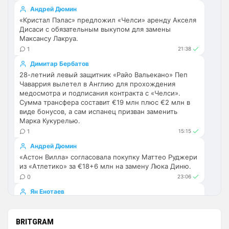
Хвалёные Эстевао, Кенды и прочие 
Андрей Дюмин
Мудрики ничего не могут сделать с 
«Кристал Пэлас» предложил «Челси» аренду Акселя
мёртвым Юве. Мы это видим 4-й сезон, 
Дисаси с обязательным выкупом для замены
одно и то же.
Максансу Лакруа.
1
21:38
Аристократ
• 17:56
Димитар Бербатов
Ответ для Deep_Blue
28-летний левый защитник «Райо Вальекано» Пеп
Ну шо, теперь понял, почему никакого титула
Чаваррия вылетел в Англию для прохождения
в этом сезоне и близко не будет? Хвалёные
Эстевао, Кенды и прочие Мудрики ни
медосмотра и подписания контракта с «Челси».
Они играть не будут , это ротация …я бы 
Сумма трансфера составит €19 млн плюс €2 млн в
по предсезонке не судил , идет 
виде бонусов, а сам испанец призван заменить
перестройка, плюс еще будут покупки. 
Марка Кукурелью.
Хотя конечно это звоночек , сколько 
1
15:15
знаю Челси мы на предсезонках всегда 
Андрей Дюмин
всех на кую вертели
«Астон Вилла» согласовала покупку Маттео Руджери
из «Атлетико» за €18+6 млн на замену Люка Диню.
Аристократ
• 17:57
0
23:06
Ответ для Britball
Ян Енотаев
Ну поднять то понял, но теперь кем
усиливаться? Скатятся в середину таблицы
«Ливерпуль» заинтересован в трансфере защитника
«Тоттенхэма» Джеда Спенса. По информации Anfield
Видать такая стратегия теперь, будут 
Sector, футболист готов к переходу. Спенс является
BRITGRAM
академию подтягивать и закупаться 