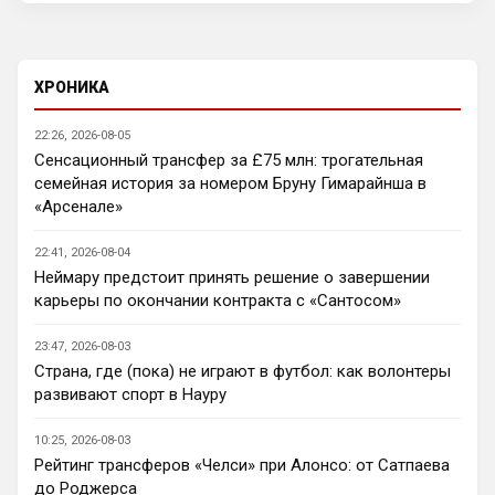
Аристократ
• 22:42
Ответ для SkyNet
Нету не нужно продавать.... Глупость.
ХРОНИКА
Нашим нужно баланс выровнять, а 
22:26, 2026-08-05
бестолочей вроде Мудрика, Гиттенса, и 
Сенсационный трансфер за £75 млн: трогательная
Джексона никто покупать не хочет
семейная история за номером Бруну Гимарайнша в
AndRey
• 22:45
«Арсенале»
Кто согласен со Скоулзом, что Челси 
будет бороться за титул в этом сезоне?
22:41, 2026-08-04
Неймару предстоит принять решение о завершении
Deep_Blue
• 22:46
карьеры по окончании контракта с «Сантосом»
Ответ для Аристократ
Нашим нужно баланс выровнять, а
23:47, 2026-08-03
бестолочей вроде Мудрика, Гиттенса, и
Страна, где (пока) не играют в футбол: как волонтеры
Джексона никто покупать не хочет
Ну так пусть агенты этих товарищей 
развивают спорт в Науру
шевелятся, или плавят назад всех этих 
Кенд, Эмег и прочих Сарров. Нету в сто 
10:25, 2026-08-03
раз полезнее.
Рейтинг трансферов «Челси» при Алонсо: от Сатпаева
до Роджерса