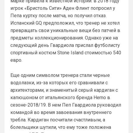
марке привела к известной истории: в 2018 году
игрок «Бристоль Сити» Аден Флинт попросил у
Ответ для Аристократ
А меня смущают слова Мудрик, Бадиашиле,
Пепа куртку после матча, но получил отказ.
Делап, Тосин, Фофана , и Гиттенс )
Испанский GQ предположил, что тренер не хотел
Это слова проклятия
превращать свои уникальные вещи без патчей в
SkyNet
• 00:09
предметы коллекционирования. Однако уже на
следующий день Гвардиола прислал футболисту
Ответ для Аристократ
Один минус, уже не юниор…
спортивный костюм Stone Island стоимостью 540
Как раз таки это и плюс! )
евро.
SkyNet
• 00:13
Еще одним символом тренера стали черные
Слава Богу, что хоть этого дебила Гео 
водолазки, из-за которых его сравнивали с
тут нет. А то раз в полгода ёбнет какую-
нибудь хуйню. Хотя все его перлы уже 
архитекторами, и знаменитый серый кардиган с
как по лекалам. Но всё равно кровь из 
капюшоном от итальянского бренда Herno в
глаз каждый раз...
сезоне-2018/19. В нем Пеп Гвардиола руководил
командой во время завоевания внутреннего
Аристократ
• 00:47
требла. Кардиган посчитали счастливым, а
Ответ для SkyNet
болельщики шутили, что ему тоже положена
Слава Богу, что хоть этого дебила Гео тут
нет. А то раз в полгода ёбнет какую-нибудь