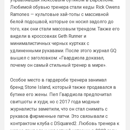
Любимой обувью тренера стали кеды Rick Owens
Ramones — культовые хай-топы с массивной
белой подошвой, которые он носил задолго до
того, как они стали массовым трендом. Также его
видели в кроссовках Geth Runner и
минималистичных черных куртках с
удлиненными рукавами. После этого журнал GQ
вышел с заголовком: «Гвардиола доказал,
почему он самый стильный тренер в мире».
SkaVik
• 17:10
Должны смущать Лёлик и Болик, и черти 
Особое место в гардеробе тренера занимал
еже с ними.)
бренд Stone Island, который также продавался в
бутике его жены. Пеп Гвардиола предпочитал
Аристократ
• 19:07
свитшоты и худи, но с 2017 года модные
Ответ для Britball
журналисты заметили, что он стал снимать с
Мудрик и Гиттенс норм)
рукавов фирменные патчи. Это связывали с
«Норм» от слова «нихрена подобного» ))
контрактом клуба с DSquared2. Любовь тренера к
AndRey
• 19:26