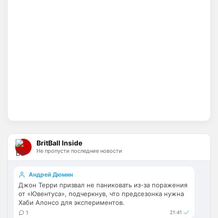
Britball
• 14:25
Хочу игру Мудрика седня посмотреть
Britball
• 14:26
Ответ для Аристократ
Вы вдумайтесь сколько Ньюкасл бабла
поднял за последнее врем …Исак , Тонали,
Гимарайнш , Холл на подходе , Гордон …
Ну поднять то понял, но теперь кем 
усиливаться? Скатятся в середину 
таблицы
Britball
• 14:47
Палестра напоминает Алонсо мне. По 
габаритам хотя бы
BritBall Inside
Не пропусти последние новости
Deep_Blue
• 16:31
Ответ для Аристократ
Андрей Дюмин
Не будет, а у Челси приличная закупка
Джон Терри призвал не паниковать из-за поражения
перед сезоном , если еще купят одного ЦЗ
от «Ювентуса», подчеркнув, что предсезонка нужна
и вратаря то вполне можно без еврокубков
Ну шо, теперь понял, почему никакого 
Хаби Алонсо для экспериментов.
титула в этом сезоне и близко не будет? 
1
21:41