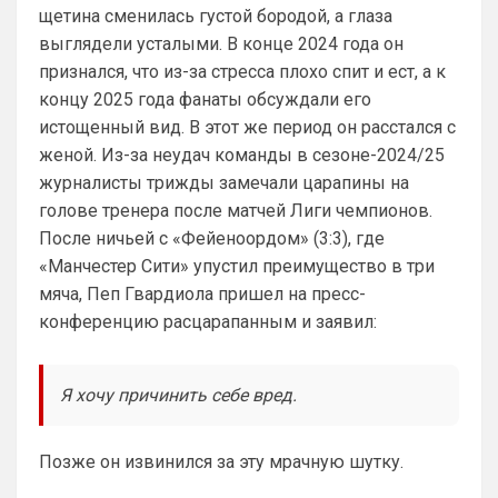
Барбилону к примеру поставлю или 
щетина сменилась густой бородой, а глаза
Баварку. ))
выглядели усталыми. В конце 2024 года он
Britball
• 02:16
признался, что из-за стресса плохо спит и ест, а к
концу 2025 года фанаты обсуждали его
Ответ для SkyNet
Не хочу, я может ещё подумаю и Барбилону
истощенный вид. В этот же период он расстался с
к примеру поставлю или Баварку. ))
женой. Из-за неудач команды в сезоне-2024/25
пока только Челси работает у нас. Я еще 
журналисты трижды замечали царапины на
не все настроил, можешь даже шпор 
голове тренера после матчей Лиги чемпионов.
поставить, лого не высветится)
После ничьей с «Фейеноордом» (3:3), где
Deep_Blue
• 12:07
«Манчестер Сити» упустил преимущество в три
Ответ для Аристократ
мяча, Пеп Гвардиола пришел на пресс-
Конечно будет занятно , если Ямалю дадут
конференцию расцарапанным и заявил:
ЗМ, а не Кейну
А за что Кейну? Оба главных турнира, 
ЧМ и ЛЧ, его команды слили.
Я хочу причинить себе вред.
Аристократ
• 13:34
Ответ для Deep_Blue
Позже он извинился за эту мрачную шутку.
А за что Кейну? Оба главных турнира, ЧМ и
ЛЧ, его команды слили.