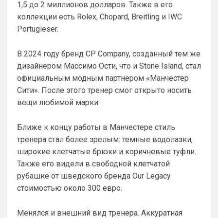
1,5 до 2 миллионов долларов. Также в его
Пацаны, будет время поставьте в 
коллекции есть Rolex, Chopard, Breitling и IWC
профиле любимый клуб, если еще не 
поставили. Он будет отображаться в 
Portugieser.
комментах. Писать с большой буквы, без 
всяких лишних знаков: Челси
В 2024 году бренд CP Company, созданный тем же
дизайнером Массимо Ости, что и Stone Island, стал
Аристократ
• 01:51
Конечно будет занятно , если Ямалю 
официальным модным партнером «Манчестер
дадут ЗМ, а не Кейну
Сити». После этого тренер смог открыто носить
вещи любимой марки.
SkyNet
• 01:57
Ответ для Аристократ
Ближе к концу работы в Манчестере стиль
Ааа, Кибер это ты , я только щас догнал про
Скайнет )
тренера стал более зрелым: темные водолазки,
Еба ты тормоз. ))
широкие клетчатые брюки и коричневые туфли.
Также его видели в свободной клетчатой
SkyNet
• 01:59
изменено
рубашке от шведского бренда Our Legacy
Ответ для Britball
стоимостью около 300 евро.
Пацаны, будет время поставьте в профиле
любимый клуб, если еще не поставили. Он
будет отображаться в комментах. Писать с
Не хочу, я может ещё подумаю и 
Менялся и внешний вид тренера. Аккуратная