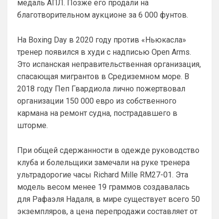
медаль АПЛ. Позже его продали на
хуйню. Хотя все его перлы уже как п
Думаешь нет ?)А я думаю он наблюдает, 
благотворительном аукционе за 6 000 фунтов.
выжидает, и ждет подходящего 
момента для «удара»
На Boxing Day в 2020 году против «Ньюкасла»
SkyNet
• 00:50
тренер появился в худи с надписью Open Arms.
Ответ для Аристократ
Это испанская неправительственная организация,
Думаешь нет ?)А я думаю он наблюдает,
спасающая мигрантов в Средиземном море. В
выжидает, и ждет подходящего момента
для «удара»
2018 году Пеп Гвардиола лично пожертвовал
Может для удава? ))
организации 150 000 евро из собственного
Аристократ
• 01:06
кармана на ремонт судна, пострадавшего в
Ответ для SkyNet
шторме.
Может для удава? ))
Ааа, Кибер это ты , я только щас догнал 
При общей сдержанности в одежде руководство
про Скайнет )
клуба и болельщики замечали на руке тренера
ультрадорогие часы Richard Mille RM27-01. Эта
Britball
• 01:48
модель весом менее 19 граммов создавалась
блин узнаю наш старый добрый чат на 
Челси)))
для Рафаэля Надаля, в мире существует всего 50
экземпляров, а цена перепродажи составляет от
Britball
• 01:50