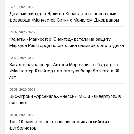
13:45, 2026-08-09
Deep_Blue
• 14:09
Друг-миллиардер Эрлинга Холанда: кто познакомил
Вот независимо от результатов в Челси 
форварда «Манчестер Сити» с Майклом Джорданом
никогда не было скучно, даже при 
вечных Моуровских 1-0. Болики реально 
13:39, 2026-08-09
во многом прогнули АПЛ, в плане 
Фанаты «Манчестер Юнайтед» встали на защиту
менеджмента так точно. Выглядит это 
Маркуса Рэшфорда после слива снимков с его отдыха
часто смешно, но как минимум 
интересно.
13:30, 2026-08-09
Загадочная карьера Антони Марсьяля: от будущего
Канонир
• 14:12
«Манчестер Юнайтед» до статуса безработного в 30
Ответ для Deep_Blue
лет
Вот независимо от результатов в Челси
никогда не было скучно, даже при вечных
Моуровских 1-0. Болики реально во многом
08:39, 2026-08-09
про интерес соглашусь
п
Экс-игроки «Арсенала», «Челси», МЮ и «Ливерпуля» в
нон-лиге
Канонир
• 14:19
Челси без голкипера в сезон заходит, не 
08:31, 2026-08-09
думаете, что это повторение прошлых 
Топ-10 самых высокооплачиваемых английских
ошибок? Хотелось бы также отметить, 
футболистов
что форварда в клубе так и не 