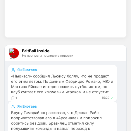
Аристократ
• 21:07
Ответ для dimension
ребят, давайте хоть сезон начнется, сейчас
то чего х*ями меряться. арсенал чемпион,
челси опозорился - факты, и обсуждат
Тут 95 процентов болельщиков Челси, 
нафига мне ломать голову с палкой из-
за пары залетных болельщиков 
BritBall Inside
Арсеноля и Муму?)
Не пропусти последние новости
Аристократ
• 21:08
Ян Енотаев
Ответ для MaxFan
Вообще не понимаю ,как можно быть
«Ньюкасл» сообщил Льюису Холлу, что не продаст
фанатом Арсенала.. это ведь аморально.
его этим летом. По данным Фабрицио Романо, МЮ и
Стыдно за таких😢
Маттиас Яйссле интересовались футболистом, но
Видать такими рождаются, ибо стать 
клуб считает его ключевым игроком и не отпустит.
таким добровольно никто не захочет 
1
15:22
нормальный
Ян Енотаев
Deda1962
• 21:55
Бруну Гимарайнш рассказал, что Деклан Райс
поприветствовал его в «Арсенале» и попросил
Ответ для Аристократ
обойтись без драк. Бразилец отметил силу
Видать такими рождаются, ибо стать таким
полузащиты команды и назвал переход к
добровольно никто не захочет нормальный