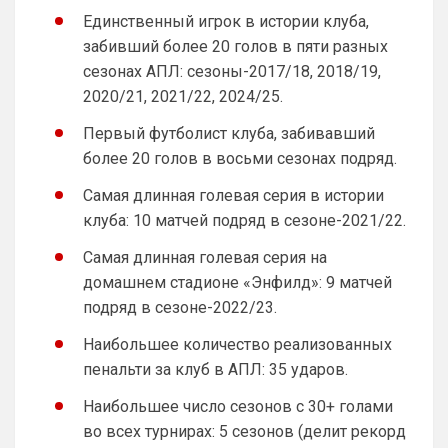
Единственный игрок в истории клуба,
Ответ для Britball
Пока что нет. Но идея хорошая. На данный
забивший более 20 голов в пяти разных
момент только категории. Можешь показать
сезонах АПЛ: сезоны-2017/18, 2018/19,
пример как именно это должно работать?
Как понял, выборочно новости о 
2020/21, 2021/22, 2024/25.
"Арсенале".
Первый футболист клуба, забивавший
Britball
• 23:47
более 20 голов в восьми сезонах подряд.
Ответ для SkaVik
Как понял, выборочно новости о
Самая длинная голевая серия в истории
"Арсенале".
клуба: 10 матчей подряд в сезоне-2021/22.
ну пользователь будет иметь 
возможность прям на главной странице 
Самая длинная голевая серия на
выбрать те новости, которые он хочет 
домашнем стадионе «Энфилд»: 9 матчей
читать. Например его интересуют только 
подряд в сезоне-2022/23.
трансферы Арсенала. Он выберет 
Категорию Трансфер + клуб
Наибольшее количество реализованных
пенальти за клуб в АПЛ: 35 ударов.
Britball
• 23:47
и у него на сайте в ленте новостей будут 
Наибольшее число сезонов с 30+ голами
только трансферные новости Арсенала 
во всех турнирах: 5 сезонов (делит рекорд
например