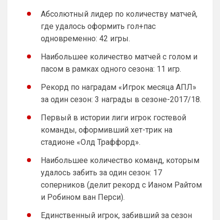
Кстати ещё одна идея , добавить несколько
блоков чата, например отдельный чат для
Абсолютный лидер по количеству матчей,
фанатов Челси , и общий …дабы избежать
не знаю, смогу ли реализовать. 
где удалось оформить гол+пас
Посмотрю.
одновременно: 42 игры.
Аристократ
• 10:38
Наибольшее количество матчей с голом и
Ответ для Britball
пасом в рамках одного сезона: 11 игр.
не знаю, смогу ли реализовать. Посмотрю.
Рекорд по наградам «Игрок месяца АПЛ»
Или типа как дневная и ночная версия 
за один сезон: 3 награды в сезоне-2017/18.
чата , вверху возле профиля кнопку 
нажал и ты видишь все что связано с 
Первый в истории лиги игрок гостевой
твоим любимым клубом, включая его 
команды, оформивший хет-трик на
чат профильный …но наверное это не 
так просто сделать )
стадионе «Олд Траффорд».
Britball
• 11:46
Наибольшее количество команд, которым
удалось забить за один сезон: 17
Ответ для Аристократ
Или типа как дневная и ночная версия чата ,
соперников (делит рекорд с Ианом Райтом
вверху возле профиля кнопку нажал и ты
и Робином ван Перси).
видишь все что связано с твоим любимы
Прикинь сколько чатов или групп мне 
нужно делать будет? И главный вопрос… 
Единственный игрок, забивший за сезон