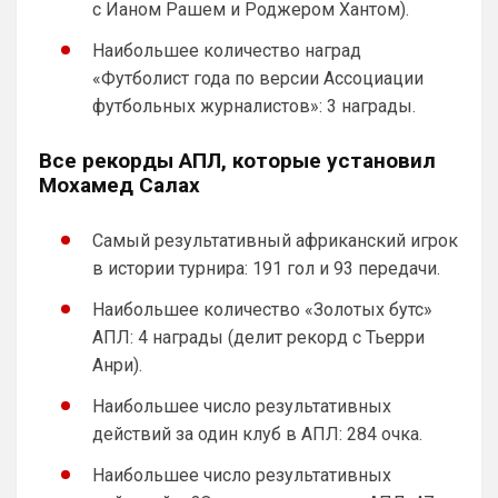
с Ианом Рашем и Роджером Хантом).
SkyNet
• 00:39
изменено
Наибольшее количество наград
Ответ для Канонир
Так и в Вашу помойку он ни за что не пойдет,
«Футболист года по версии Ассоциации
нужно быть конченным отморозью, чтобы
футбольных журналистов»: 3 награды.
выбрать этот клуб. Одно дело при РА,
Лучше бы подписался анонир, было б 
вернее, это с вас все смеялись и 
Все рекорды АПЛ, которые установил
смеются, и через куй кидают, а Вини, так 
Мохамед Салах
вообще xyeм поводил по арсосальской 
губе и продлил контракт с Реалом, да и 
Самый результативный африканский игрок
Роджерс тоже привет передал, красно-
беленькой мусорке, которая теперь 
в истории турнира: 191 гол и 93 передачи.
будет ещё двадцать лет дpoчить на 
Наибольшее количество «Золотых бутс»
чемпионство.
АПЛ: 4 награды (делит рекорд с Тьерри
SkyNet
• 00:42
Анри).
Ответ для Канонир
Ух, сколько же здесь синего общества...ну
Наибольшее число результативных
ничего, скоро окрасим все в красный,
действий за один клуб в АПЛ: 284 очка.
собственно как и сам сайт, он же красно-б
Е6альник свой с красный покрась, 
чучело.
Наибольшее число результативных