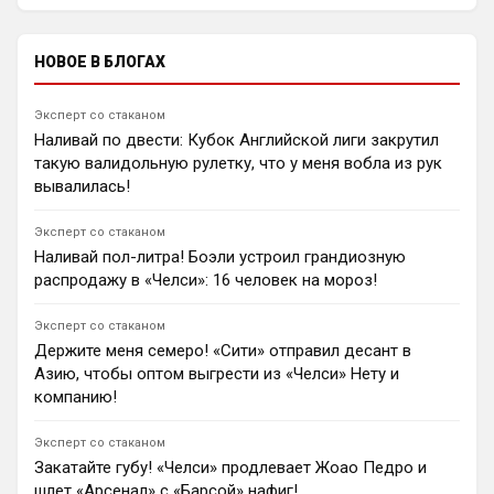
сообщения и ограничивать доступ к чату при
«Челси» и «Милан» назвали стартовые составы на
нарушении правил.
товарищеский матч предсезонного турне в
Джакарте. Игра начнется в 15:00 по московскому
НОВОЕ В БЛОГАХ
времени.
1
14:20
Эксперт со стаканом
Андрей Дюмин
Наливай по двести: Кубок Английской лиги закрутил
«Манчестер Юнайтед», «Арсенал» и «Астон Вилла»
такую валидольную рулетку, что у меня вобла из рук
претендуют на защитника «Брюгге» Хоакина Сейса,
оцениваемого в £30 млн.
вывалилась!
0
22:15
Эксперт со стаканом
Ян Енотаев
Наливай пол-литра! Боэли устроил грандиозную
Легенда «Челси» Джоди Моррис оценил новые
распродажу в «Челси»: 16 человек на мороз!
трансферы клуба. Эксперт признался, что хотел бы
видеть в команде Брэдли Барколя, выразил
опасения по поводу игры Лакруа, а также
Эксперт со стаканом
прокомментировал переходы Роджерса, Хендерсона
Держите меня семеро! «Сити» отправил десант в
и Уэлбека.
Азию, чтобы оптом выгрести из «Челси» Нету и
1
15:46
компанию!
Ян Енотаев
«Челси» и Хаби Алонсо заинтересованы в трансфере
Эксперт со стаканом
Мартина Субименди. Однако «Арсенал» не намерен
Закатайте губу! «Челси» продлевает Жоао Педро и
продавать полузащитника, контракт которого
шлет «Арсенал» с «Барсой» нафиг!