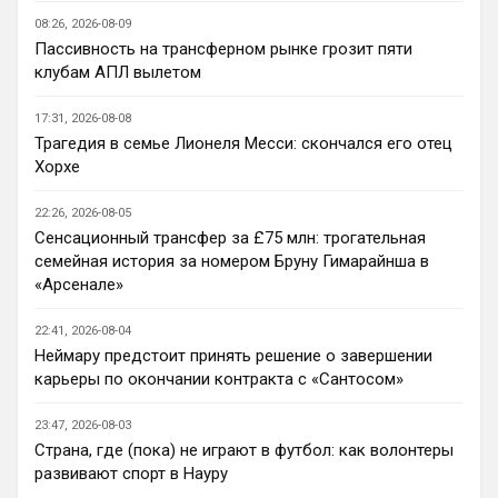
появилось, тот же Педро крайне не 
08:26, 2026-08-09
стабильный, да и не является он 
Пассивность на трансферном рынке грозит пяти
центрфорвардом, а если верить слухам, 
клубам АПЛ вылетом
Джексон уйдет. Делап? смешно...
MaxFan
• 15:40
17:31, 2026-08-08
Вообще не понимаю ,как можно быть 
Трагедия в семье Лионеля Месси: скончался его отец
фанатом Арсенала.. это ведь 
Хорхе
аморально. Стыдно за таких😢
22:26, 2026-08-05
Deep_Blue
• 16:19
Сенсационный трансфер за £75 млн: трогательная
семейная история за номером Бруну Гимарайнша в
Ответ для Канонир
Челси без голкипера в сезон заходит, не
«Арсенале»
думаете, что это повторение прошлых
ошибок? Хотелось бы также отметить, что
Думаем, ходили как-то разговоры про 
22:41, 2026-08-04
форв
Диого Кошту, но что-то тишина. 
Неймару предстоит принять решение о завершении
Вратарская позиция сейчас самая 
карьеры по окончании контракта с «Сантосом»
слабая.
23:47, 2026-08-03
Deep_Blue
• 16:21
Страна, где (пока) не играют в футбол: как волонтеры
Ответ для Канонир
развивают спорт в Науру
Челси без голкипера в сезон заходит, не