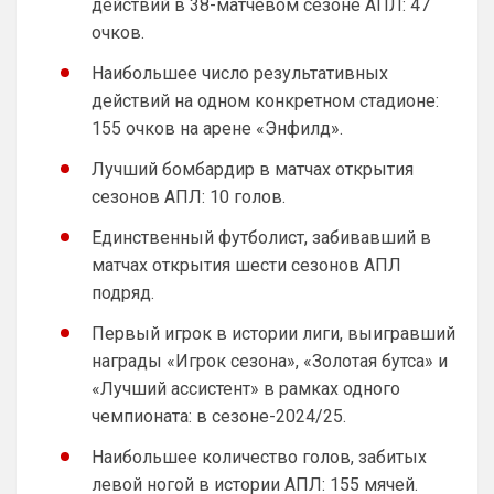
действий в 38-матчевом сезоне АПЛ: 47
SkaVik
• 00:45
очков.
Ответ для Britball
ну пользователь будет иметь возможность
Наибольшее число результативных
прям на главной странице выбрать те
действий на одном конкретном стадионе:
новости, которые он хочет читать.
Тогда хз, о чем человек.
Например е
155 очков на арене «Энфилд».
Аристократ
• 10:33
Лучший бомбардир в матчах открытия
Кстати ещё одна идея , добавить 
сезонов АПЛ: 10 голов.
несколько блоков чата, например 
отдельный чат для фанатов Челси , и 
Единственный футболист, забивавший в
общий …дабы избежать неизбежного 
матчах открытия шести сезонов АПЛ
срача )
подряд.
Аристократ
• 10:34
Первый игрок в истории лиги, выигравший
Я попытался нормально вчера с 
болельщиком Арсенала пообщаться , но 
награды «Игрок сезона», «Золотая бутса» и
потом всю ночь не мог уснуть и сейчас 
«Лучший ассистент» в рамках одного
понимаю что это было ошибкой 😁
чемпионата: в сезоне-2024/25.
Britball
• 10:36
Наибольшее количество голов, забитых
Ответ для Аристократ
левой ногой в истории АПЛ: 155 мячей.