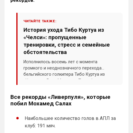
рекордов.
ЧИТАЙТЕ ТАКЖЕ:
История ухода Тибо Куртуа из
«Челси»: пропущенные
тренировки, стресс и семейные
обстоятельства
Исполнилось восемь лет с момента
громкого и неоднозначного перехода
бельгийского голкипера Тибо Куртуа из
«Челси» в «Реал Мадрид». Трансфер
голкипера летом 2018 года запомнился не
только высокой суммой, но и неявкой игрока
Все рекорды «Ливерпуля», которые
на предсезонные тренировочные сборы
побил Мохамед Салах
лондонцев.
Наибольшее количество голов в АПЛ за
клуб: 191 мяч.