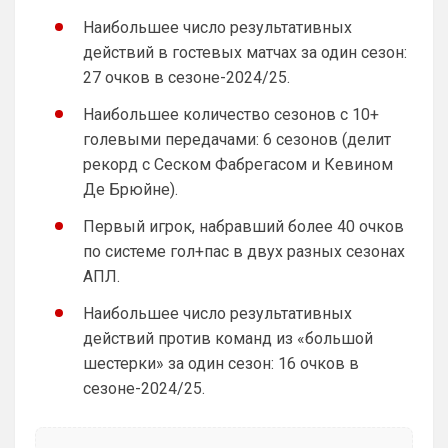
В свое время, когда куча 
Наибольшее число результативных
неопределившихся глоров в АПЛ, не 
знали, кому отдавать предпочтение - 
действий в гостевых матчах за один сезон:
Манчестер Юнайтед или Арсеналу, 
27 очков в сезоне-2024/25.
выбрали Челси волей судьбы, просто 
потому что, там появился российский 
Наибольшее количество сезонов с 10+
миллиардер, но к сожалению, в этом 
голевыми передачами: 6 сезонов (делит
обществе оказалось много недалеких 
рекорд с Сеском Фабрегасом и Кевином
людей, и лишь минимум достойных
Де Брюйне).
Канонир
• 13:54
Первый игрок, набравший более 40 очков
Я никого не оскорблял, я адекватно 
по системе гол+пас в двух разных сезонах
общался, аргументировал и писал, но 
АПЛ.
когда человек заходит и начинает сразу 
ОРАТЬ, заставляя всех дышать его ртом 
Наибольшее число результативных
вонючим, это лишь еще раз 
действий против команд из «большой
подчеркивает, недалекость этих 
болельщиков. К счастью, среди них есть 
шестерки» за один сезон: 16 очков в
достойные, умные и грамотные люди. Но 
сезоне-2024/25.
и биомусор есть!
Канонир
• 13:55