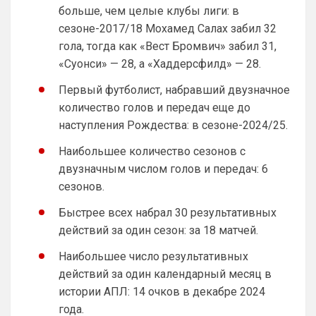
получается болел сити не сможет зайти 
больше, чем целые клубы лиги: в
в чат с Челси? Если сможет , то тогда и 
сезоне-2017/18 Мохамед Салах забил 32
нет смысла делать отдельно. И еще 
гола, тогда как «Вест Бромвич» забил 31,
момент. Например в чате Челси идёт 
бурное общение, людей полно. Болел 
«Суонси» — 28, а «Хаддерсфилд» — 28.
Сити заходит на сайт, видео что чат 
Первый футболист, набравший двузначное
общий…
количество голов и передач еще до
Britball
• 11:46
наступления Рождества: в сезоне-2024/25.
…пустой и выходит с сайта , потому что 
не видит общения и активности.
Наибольшее количество сезонов с
двузначным числом голов и передач: 6
Britball
• 11:46
сезонов.
Вот это меня смущает
Быстрее всех набрал 30 результативных
Deep_Blue
• 12:26
действий за один сезон: за 18 матчей.
Ответ для Britball
Прикинь сколько чатов или групп мне
Наибольшее число результативных
нужно делать будет? И главный вопрос…
получается болел сити не сможет зайти в
действий за один календарный месяц в
Да пусть будет общий чат, так веселее)
чат с
истории АПЛ: 14 очков в декабре 2024
Канонир
• 13:53
года.