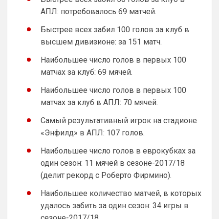
АПЛ: потребовалось 69 матчей.
Быстрее всех забил 100 голов за клуб в
высшем дивизионе: за 151 матч.
Наибольшее число голов в первых 100
матчах за клуб: 69 мячей.
Канонир
• 21:05
Наибольшее число голов в первых 100
Ответ для Deep_Blue
матчах за клуб в АПЛ: 70 мячей.
Главное, чтобы Роджерс оказался лучше
Гарначо и Гиттенса, а это совсем не сложно
Самый результативный игрок на стадионе
вот, кстати, из свежих трансферов 
«Энфилд» в АПЛ: 107 голов.
"успешных" ваших))) Гиттенса то куда 
пропал у Вас? А как агент Гарначо 
Наибольшее число голов в еврокубках за
поимел Вашего Тоддика))) так что не 
один сезон: 11 мячей в сезоне-2017/18
нужно хвалиться тем, что можете 
(делит рекорд с Роберто Фирмино).
приобретать, ведь важно это Apple или 
говнодроид за 3999, по цене лярда))
Наибольшее количество матчей, в которых
удалось забить за один сезон: 34 игры в
Deep_Blue
• 21:08
сезоне-2017/18.