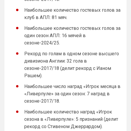
Ответ для Канонир
вот, кстати, из свежих трансферов
Наибольшее количество гостевых голов за
"успешных" ваших))) Гиттенса то куда пропал
клуб в АПЛ: 81 мяч.
у Вас? А как агент Гарначо поимел Вашего Т
А чё поимел-то? Гарначо сплавили в 
Виллу, оттуда забрали Роджерса, обмен 
Наибольшее количество гостевых голов за
чисто в нашу пользу, в чём обман-то? А 
один сезон АПЛ: 16 мячей в
Гиттенс сидит на лавке, где и должен 
сезоне-2024/25.
быть, основу он не тянет, будет 
подменять уставших-травмированных-
Рекорд по голам в одном сезоне высшего
забаненных.
дивизиона Англии: 32 гола в
Britball
• 21:27
сезоне-2017/18 (делит рекорд с Ианом
Рашем).
Ответ для Канонир
Вы наверное меня не поняли. Зачем мне
страница Арсенала? Я ее легко и так нашел
Наибольшее число наград «Игрок месяца в
бы. Я спросил про сортировку новостей, т
«Ливерпуле» за один сезон: 7 наград в
Пока что нет. Но идея хорошая. На 
данный момент только категории.  
сезоне-2017/18.
Можешь показать пример как именно 
Наибольшее количество наград «Игрок
это должно работать? Какие именно 
новости тебя интересует?
сезона в «Ливерпуле»: 5 признаний (делит
рекорд со Стивеном Джеррардом).
SkaVik
• 22:18