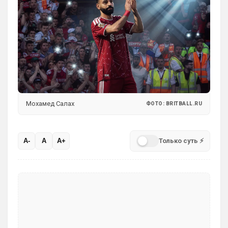
Мохамед Салах
ФОТО: BRITBALL.RU
Только суть ⚡
A-
A
A+