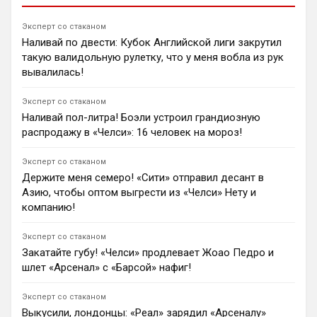
Беньямина Шешко, а «Барселона» готовит $133 млн
за Хулиана Альвареса.
Эксперт со стаканом
1
13:17
Наливай по двести: Кубок Английской лиги закрутил
Андрей Дюмин
такую валидольную рулетку, что у меня вобла из рук
Гари Невилл раскритиковал «Челси» и усомнился,
вывалилась!
что Хаби Алонсо сможет исправить ситуацию из-за
ошибок руководства.
Эксперт со стаканом
1
20:30
Наливай пол-литра! Боэли устроил грандиозную
Димитар Бербатов
распродажу в «Челси»: 16 человек на мороз!
«Ливерпуль» может воспользоваться срывом
переговоров между «Ноттингем Форест» и
Эксперт со стаканом
«Спортингом» по трансферу 22-летнего защитника
Держите меня семеро! «Сити» отправил десант в
Усмана Диоманде. Мерсисайдцы давно следят за
Азию, чтобы оптом выгрести из «Челси» Нету и
ивуарийцем и рассматривают его в качестве замены
компанию!
ушедшему Ибраиме Конате.
1
15:30
Эксперт со стаканом
Димитар Бербатов
Закатайте губу! «Челси» продлевает Жоао Педро и
«Арсенал» переключил внимание на Нико Уильямса,
шлет «Арсенал» с «Барсой» нафиг!
Брэдли Барколя и Илимана Ндиайе после решения
Винисиуса Жуниора продлить контракт с «Реалом».
Эксперт со стаканом
За 26-летнего лидера «Эвертона» Ндиайе «ириски»
запрашивают от £75 млн.
Выкусили, лондонцы: «Реал» зарядил «Арсеналу»