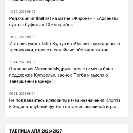
Ответ для Аристократ
Арсенал сейчас держится на сыгранности и
12:32, 2026-08-02
Артете, ярких исполнителей у вас я не вижу,
Редакция BritBall.net на матче «Жирона» – «Арсенал»:
но командная работа топовая , плюс
я переживаю, что он выжил все из 
пустые буфеты и 10 км пробок
команды, поэтому сейчас он сам не 
понимает, кто именно нужен и что 
10:39, 2026-08-02
усилить. Предсезонка слабая пока, 
История ухода Тибо Куртуа из «Челси»: пропущенные
проблем много в центре, проблем много 
тренировки, стресс и семейные обстоятельства
на флангах. Это напоминает лучшие 
годы Моуринью, который выжимал 
11:41, 2026-08-01
максимум, а потом нужно было 
Откровения Михаила Мудрика после отмены бана:
обновление, но у Арсенала нет пока
поддержка Кукурельи, звонок Погба и мысли о
завершении карьеры
Канонир
• 20:33
Ответ для Аристократ
00:31, 2026-08-01
Так я не говорю про качество , именно сам
Не поддавайтесь иллюзиям из-за назначения Клоппа
факт покупка/продажа, мы всегда умели
приглашать разных футболистов , перемани
и Зидана: клубный футбол остается вершиной игры
ну этим же не стоит гордиться, когда в 
команду пришел Мудрил например, да и 
далеко не факт, что Роджерс хотя бы 
окажется сильнее Педру, тут я очень 
ТАБЛИЦА АПЛ 2026/2027