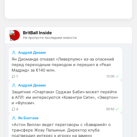
Ответ для Britball
в меню есть клубы. В клубах в закладки
кинь себе Арсенал и всегда будешь его
открывать
Вы наверное меня не поняли. Зачем мне 
страница Арсенала? Я ее легко и так 
BritBall Inside
нашел бы. Я спросил про сортировку 
Не пропусти последние новости
новостей, типо социальный хэштеги, 
чтобы выбрать нужные мне клубы или 
Андрей Дюмин
категории, и видеть только их. 
Ян Диоманде отказал «Ливерпулю» из-за опасений
Например, я хочу читать только 
перед переходным периодом и перешел в «Реал
трансферы или только новости. У Вас 
Мадрид» за €140 млн.
есть такое?
1
12:00
Андрей Дюмин
Deep_Blue
• 21:03
Защитник «Спартака» Срджан Бабич может перейти
Ответ для Канонир
в АПЛ: им интересуются «Ковентри Сити», «Эвертон»
ну этим же не стоит гордиться, когда в
и «Фулхэм».
команду пришел Мудрил например, да и
0
20:52
далеко не факт, что Роджерс хотя бы
Главное, чтобы Роджерс оказался лучше 
окажется
Ян Енотаев
Гарначо и Гиттенса, а это совсем не 
«Астон Вилла» ведет переговоры с «Баварией» о
сложно
трансфере Жоау Пальиньи. Директор клуба
подтвердил интерес к игроку на замену