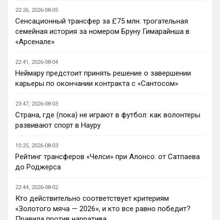
22:26, 2026-08-05
Аристократ
• 20:30
Сенсационный трансфер за £75 млн: трогательная
Выдумывать новенькое
семейная история за номером Бруну Гимарайнша в
«Арсенале»
Аристократ
• 20:31
Ответ для Канонир
22:41, 2026-08-04
я могу аналогично Вас пригласить и
Неймару предстоит принять решение о завершении
похвалиться прошлым, богатым прошлым на
карьеры по окончании контракта с «Сантосом»
титулы и трофеи. Давайте не будем
🤝
измерять пр
23:47, 2026-08-03
Аристократ
• 20:32
Страна, где (пока) не играют в футбол: как волонтеры
Ответ для Канонир
развивают спорт в Науру
Здесь, увы, я бы поспорил. Ведь даже при
РА было куча трансферов мимо, там
10:25, 2026-08-03
девушка руководила, достаточно
Так я не говорю про качество , именно 
вспомнить Джил
Рейтинг трансферов «Челси» при Алонсо: от Сатпаева
сам факт покупка/продажа, мы всегда 
до Роджерса
умели приглашать разных футболистов , 
переманивать, даже когда они нам 
22:44, 2026-08-02
особо и не нужны были.
Кто действительно соответствует критериям
«Золотого мяча — 2026», и кто все равно победит?
Канонир
• 20:32
Правила против нарратива