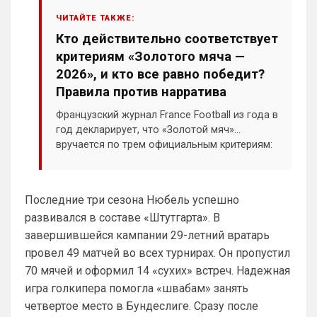
Ответ для Канонир
ЧИТАЙТЕ ТАКЖЕ:
Так и в Вашу помойку он ни за что не пойдет,
Кто действительно соответствует
нужно быть конченным отморозью, чтобы
выбрать этот клуб. Одно дело при РА,
критериям «Золотого мяча —
Приезжайте к нам на базу , трофеи 
большие посмотрите , на игроков 
2026», и кто все равно победит?
дорогих тоже …а то у вас из дорогого 
Правила против нарратива
только Хаверц😁
Французский журнал France Football из года в
Канонир
• 20:27
год декларирует, что «Золотой мяч»
Отмечу сразу, что мы тоже через это 
вручается по трем официальным критериям:
прошли, ужасное время было 
индивидуальная игра, командные
трансферов, после Венгера, но и сейчас 
достижения, а также класс и фаер-плей.
нет надежды, что все удержится, уж 
Голосование ста международных
Последние три сезона Нюбель успешно
больно хрупко все в нашем доме. 
журналистов должно охватывать весь
Однако предпочтительней выбрать 
развивался в составе «Штутгарта». В
прошедший сезон — а не отдельный турнир
Арсенал сейчас, чем Челси, и при этом, 
или эмоции одного яркого месяца.
завершившейся кампании 29-летний вратарь
нет даже аргумента ни одного в пользу 
провел 49 матчей во всех турнирах. Он пропустил
бесполезного Челси
70 мячей и оформил 14 «сухих» встреч. Надежная
Аристократ
• 20:27
игра голкипера помогла «швабам» занять
четвертое место в Бундеслиге. Сразу после
Ответ для Канонир