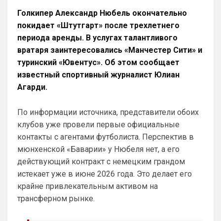
Арсенал прям магнит для туристов 😁
Голкипер Александр Нюбель окончательно
Аристократ
• 20:23
покидает «Штутгарт» после трехлетнего
Челси даже сейчас привлекателен для 
периода аренды. В услугах талантливого
игроков , и без ЛЧ , и без спонсоров …
вратаря заинтересовались «Манчестер Сити» и
Потому что Челси это титулы , а Арсенал 
туринский «Ювентус». Об этом сообщает
это титул раз в 22 года
известный спортивный журналист Юлиан
Канонир
• 20:25
Агарди.
Ответ для Аристократ
Челси даже сейчас привлекателен для
По информации источника, представители обоих
игроков , и без ЛЧ , и без спонсоров …
Потому что Челси это титулы , а Арсенал это
клубов уже провели первые официальные
я же подчеркнул специально - РА и 
ти
Ролики! При РА, я бы даже не написал 
контакты с агентами футболиста. Перспектив в
такого, а вот с ними, я не только это 
мюнхенской «Баварии» у Нюбеля нет, а его
пишу, ну и утверждаю. Титулы какие? 
действующий контракт с немецким грандом
Клубок Мира и Кубок Конференций? Чем 
истекает уже в июне 2026 года. Это делает его
гордиться то с 2022 года? Чем 
крайне привлекательным активом на
заманивать игроков? Накупили на 1,5 
млрд Мудриканских игроков и кайфуете.
трансферном рынке.
Аристократ
• 20:26