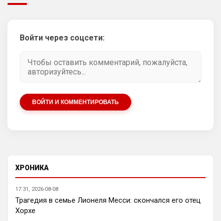
Здесь, увы, я бы поспорил. Ведь даже 
при РА было куча трансферов мимо, там 
девушка руководила, достаточно 
вспомнить Джилободжи или Бакаойоко, 
Войти через соцсети:
ну или Батшуайи, да куча хлама было у 
Вас, так что не всегда Челси умел 
покупать, а вот продавать мог, здесь не 
поспорю
Аристократ
• 20:30
ВОЙТИ И КОММЕНТИРОВАТЬ
Ответ для Канонир
и слава богу, что ни одного из них не взяли.
Винисиуса лишь, наверное ты хочешь
получить, надеюсь в Челси такой бредовой
Арсенал сейчас держится на 
сыгранности и Артете, ярких 
исполнителей у вас я не вижу, но 
ХРОНИКА
командная работа топовая , плюс какие 
стандарты …Артета уже сколько 7 лет у 
17:31, 2026-08-08
вас ?Достойно..Мне кажется при Артете 
Трагедия в семье Лионеля Месси: скончался его отец
в прошлом сезоне был именно венец 
Хорхе
всех усилий, а щас уже надо или 
усиливать состав или что-то