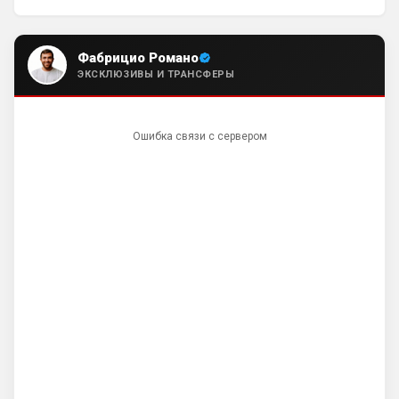
днем, но от этого еще интереснее с ним
наши дерби будут, к тому же всегда интер
Согласен, с нуля проще строить, чем 
перестраивать
Фабрицио Романо
ЭКСКЛЮЗИВЫ И ТРАНСФЕРЫ
Britball
• 20:54
Ответ для Канонир
Как здесь отсортировать мне нужные
новости, есть такие функции?
Ошибка связи с сервером
вот https://britball.net/club/arsenal
Britball
• 20:54
в меню есть клубы. В клубах в закладки 
кинь себе Арсенал и всегда будешь его 
открывать
Britball
• 20:55
Ответ для Канонир
я, кстати, перешел на сайт с ФАПЛ, там
скинули сегодня ссылку на Ваш проект.
Интересный, буду наблюдать.
Спасибо))) Будем стараться
Канонир
• 21:02