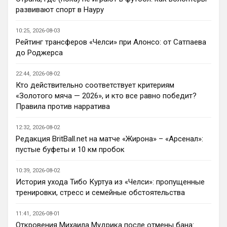
развивают спорт в Науру
Deep_Blue
• 22:47
Ответ для AndRey
10:25, 2026-08-03
Кто согласен со Скоулзом, что Челси будет
Рейтинг трансферов «Челси» при Алонсо: от Сатпаева
бороться за титул в этом сезоне?
до Роджерса
При всей симпатии к Челси - нет. Разве 
что за какой-нибудь из кубков, и то при 
22:44, 2026-08-02
везении.
Кто действительно соответствует критериям
«Золотого мяча — 2026», и кто все равно победит?
Deep_Blue
• 22:49
Правила против нарратива
Ответ для AndRey
Кто согласен со Скоулзом, что Челси будет
12:32, 2026-08-02
бороться за титул в этом сезоне?
Редакция BritBall.net на матче «Жирона» – «Арсенал»:
Пока что предел мечтаний - зона ЛЧ. 
пустые буфеты и 10 км пробок
Команда сырая, проблемы никуда не 
делись, матч с Тоттенхэмом это показал.
10:39, 2026-08-02
История ухода Тибо Куртуа из «Челси»: пропущенные
Аристократ
• 23:00
тренировки, стресс и семейные обстоятельства
Ответ для AndRey
Кто согласен со Скоулзом, что Челси будет
11:41, 2026-08-01
бороться за титул в этом сезоне?
Откровения Михаила Мудрика после отмены бана: