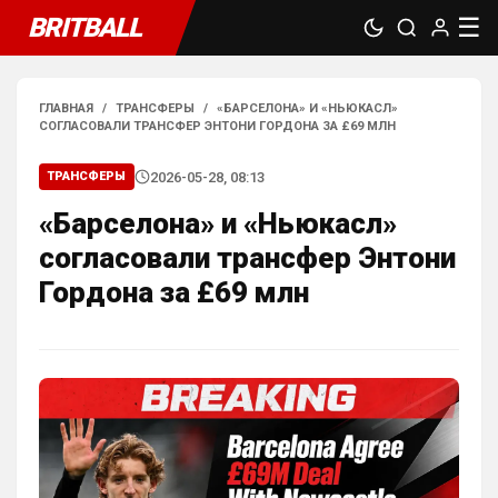
BRITBALL
☰
ГЛАВНАЯ
/
ТРАНСФЕРЫ
/
«БАРСЕЛОНА» И «НЬЮКАСЛ»
СОГЛАСОВАЛИ ТРАНСФЕР ЭНТОНИ ГОРДОНА ЗА £69 МЛН
2026-05-28, 08:13
ТРАНСФЕРЫ
«Барселона» и «Ньюкасл»
согласовали трансфер Энтони
Гордона за £69 млн
SkaVik
• 17:10
Должны смущать Лёлик и Болик, и черти 
еже с ними.)
Аристократ
• 19:07
Ответ для Britball
Мудрик и Гиттенс норм)
«Норм» от слова «нихрена подобного» ))