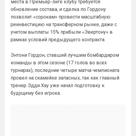
места в Премьер-лиге клубу требуется
Не хочу, я может ещё подумаю и 
Барбилону к примеру поставлю или 
обновление состава, и сделка по Гордону
Баварку. ))
позволит «сорокам» провести масштабную
реинвестицию на трансферном рынке, даже с
Britball
• 02:16
учетом выплаты 15% прибыли «Эвертону» в
Ответ для SkyNet
рамках условий предыдущего контракта.
Не хочу, я может ещё подумаю и Барбилону
к примеру поставлю или Баварку. ))
пока только Челси работает у нас. Я еще 
Энтони Гордон, ставший лучшим бомбардиром
не все настроил, можешь даже шпор 
команды в этом сезоне (17 голов во всех
поставить, лого не высветится)
турнирах), последние четыре матча чемпионата
Deep_Blue
• 12:07
провел на скамейке запасных, так как главный
тренер Эдди Хау уже начал подготовку к
Ответ для Аристократ
Конечно будет занятно , если Ямалю дадут
будущему без игрока.
ЗМ, а не Кейну
А за что Кейну? Оба главных турнира, 
ЧМ и ЛЧ, его команды слили.
Аристократ
• 13:34
Ответ для Deep_Blue
А за что Кейну? Оба главных турнира, ЧМ и