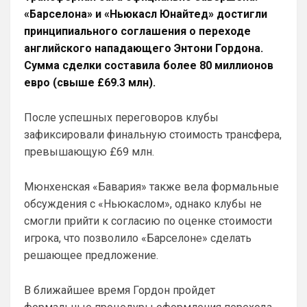
Слава Богу, что хоть этого дебила Гео тут
«Барселона» и «Ньюкасл Юнайтед» достигли
нет. А то раз в полгода ёбнет какую-нибудь
хуйню. Хотя все его перлы уже как п
принципиального соглашения о переходе
Думаешь нет ?)А я думаю он наблюдает, 
выжидает, и ждет подходящего 
английского нападающего Энтони Гордона.
момента для «удара»
Сумма сделки составила более 80 миллионов
евро (свыше £69.3 млн).
SkyNet
• 00:50
Ответ для Аристократ
После успешных переговоров клубы
Думаешь нет ?)А я думаю он наблюдает,
выжидает, и ждет подходящего момента
зафиксировали финальную стоимость трансфера,
для «удара»
Может для удава? ))
превышающую £69 млн.
Аристократ
• 01:06
Мюнхенская «Бавария» также вела формальные
Ответ для SkyNet
обсуждения с «Ньюкаслом», однако клубы не
Может для удава? ))
смогли прийти к согласию по оценке стоимости
Ааа, Кибер это ты , я только щас догнал 
игрока, что позволило «Барселоне» сделать
про Скайнет )
решающее предложение.
Britball
• 01:48
блин узнаю наш старый добрый чат на 
В ближайшее время Гордон пройдет
Челси)))