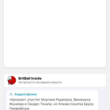
как Болики, прокакавшие лярд
Britball
• 14:25
Хочу игру Мудрика седня посмотреть
Britball
• 14:26
Ответ для Аристократ
Вы вдумайтесь сколько Ньюкасл бабла
поднял за последнее врем …Исак , Тонали,
Гимарайнш , Холл на подходе , Гордон …
Ну поднять то понял, но теперь кем 
усиливаться? Скатятся в середину 
таблицы
Britball
• 14:47
Палестра напоминает Алонсо мне. По 
габаритам хотя бы
BritBall Inside
Не пропусти последние новости
Deep_Blue
• 16:31
Ответ для Аристократ
Андрей Дюмин
Не будет, а у Челси приличная закупка
«Арсенал» упустил Моргана Роджерса, Винисиуса
перед сезоном , если еще купят одного ЦЗ
Жуниора и Сандро Тонали, но близка покупка Бруну
и вратаря то вполне можно без еврокубков
Ну шо, теперь понял, почему никакого 
Гимарайнша.