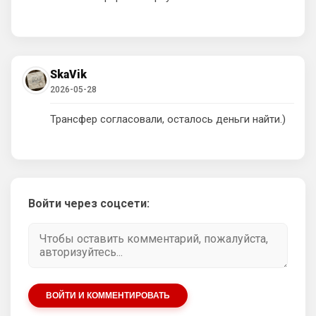
был вялый , не в форме …
Deep_Blue
• 18:48
Ответ для Аристократ
Родри хорошо провел ЧМ, но сезон он был
SkaVik
вялый , не в форме …
2026-05-28
ЧМ всё же главный турнир года
Трансфер согласовали, осталось деньги найти.)
AndRey
• 23:05
Родри профессионал, но он берег себя и 
все это видели, потому что это его 
последний ЧМ был
Аристократ
• 21:10
Войти через соцсети:
Родри пусть в Реал идет , туда травматы 
любят уходить карьеру заканчивать из 
АПЛ
Аристократ
• 21:10
А Энцо в Сити, и все счастливы
ВОЙТИ И КОММЕНТИРОВАТЬ
SkyNet
• 22:29