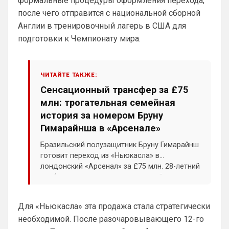
формальные процедуры оформления перехода,
Britball
• 01:50
после чего отправится с национальной сборной
Пацаны, будет время поставьте в 
Англии в тренировочный лагерь в США для
профиле любимый клуб, если еще не 
подготовки к Чемпионату мира.
поставили. Он будет отображаться в 
комментах. Писать с большой буквы, без 
всяких лишних знаков: Челси
ЧИТАЙТЕ ТАКЖЕ:
Аристократ
• 01:51
Сенсационный трансфер за £75
Конечно будет занятно , если Ямалю 
млн: трогательная семейная
дадут ЗМ, а не Кейну
история за номером Бруну
SkyNet
• 01:57
Гимарайнша в «Арсенале»
Ответ для Аристократ
Бразильский полузащитник Бруну Гимарайнш
Ааа, Кибер это ты , я только щас догнал про
готовит переход из «Ньюкасла» в
Скайнет )
лондонский «Арсенал» за £75 млн. 28-летний
Еба ты тормоз. ))
хавбек уже покинул предсезонный лагерь
«сорок» и в ближайшие дни пройдет
SkyNet
• 01:59
изменено
медицинский осмотр в Лондоне. В новом
Ответ для Britball
Для «Ньюкасла» эта продажа стала стратегически
клубе футболист продолжит выступать под
Пацаны, будет время поставьте в профиле
необходимой. После разочаровывающего 12-го
любимый клуб, если еще не поставили. Он
своим символичным 39-м номером.
будет отображаться в комментах. Писать с