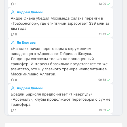
титула в этом сезоне и близко не будет? 
1
13:00
Хвалёные Эстевао, Кенды и прочие 
Андрей Дюмин
Мудрики ничего не могут сделать с 
Андре Онана убедил Мохамеда Салаха перейти в
мёртвым Юве. Мы это видим 4-й сезон, 
«Трабзонспор», где египтянин заработает $39 млн за
одно и то же.
два года.
0
11:49
Аристократ
• 17:56
Ян Енотаев
Ответ для Deep_Blue
«Наполи» начал переговоры с окружением
Ну шо, теперь понял, почему никакого титула
нападающего «Арсенала» Габриэла Жезуса.
в этом сезоне и близко не будет? Хвалёные
Эстевао, Кенды и прочие Мудрики ни
Лондонцы согласны только на полноценный
Они играть не будут , это ротация …я бы 
трансфер. Интересы бразильца представляет то же
по предсезонке не судил , идет 
агентство, что и у главного тренера неаполитанцев
перестройка, плюс еще будут покупки. 
Массимилиано Аллегри.
Хотя конечно это звоночек , сколько 
0
09:58
знаю Челси мы на предсезонках всегда 
Андрей Дюмин
всех на кую вертели
Брэдли Барколя предпочитает «Ливерпуль»
«Арсеналу»; клубы продолжают переговоры о сумме
Аристократ
• 17:57
трансфера.
Ответ для Britball
1
13:09
Ну поднять то понял, но теперь кем
Ян Енотаев
усиливаться? Скатятся в середину таблицы
«Манчестер Сити» возобновил интерес к Андреа
Видать такая стратегия теперь, будут 