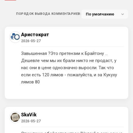
Ответ для AndRey
Вроде Челси отправился в Португалию за
ПОРЯДОК ВЫВОДА КОММЕНТАРИЕВ:
голкипером Порту
Ну, наконец-то! А то уже думалось, 
Санчес с нами навсегда.
Аристократ
Аристократ
• 17:26
2026-05-27
Ответ для AndRey
Завышенная ?Это претензии к Брайтону …
Вроде Челси отправился в Португалию за
голкипером Порту
Дешевле чем мы их брали никто не продаст, у
Хоть бы , хоть бы !!!!
нас они в цене однозначно выросли. Так что
если есть 120 лямов - пожалуйста, и за Кукуху
Аристократ
• 17:26
лямов 80
Ответ для Deep_Blue
Ямалю тоже не за что, я бы за Родри
проголосовал. Организация игры у
испанцев за облаками и главный
Родри хорошо провел ЧМ, но сезон он 
организатор там Родр
был вялый , не в форме …
SkaVik
Deep_Blue
• 18:48
2026-05-27
Ответ для Аристократ