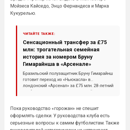
комментах. Писать с большой буквы, без 
Мойзеса Кайседо, Энцо Фернандеса и Марка
всяких лишних знаков: Челси
Кукурелью.
Аристократ
• 01:51
Конечно будет занятно , если Ямалю 
дадут ЗМ, а не Кейну
ЧИТАЙТЕ ТАКЖЕ:
Сенсационный трансфер за £75
SkyNet
• 01:57
млн: трогательная семейная
Ответ для Аристократ
история за номером Бруну
Ааа, Кибер это ты , я только щас догнал про
Скайнет )
Гимарайнша в «Арсенале»
Еба ты тормоз. ))
Бразильский полузащитник Бруну Гимарайнш
SkyNet
• 01:59
изменено
готовит переход из «Ньюкасла» в
лондонский «Арсенал» за £75 млн. 28-летний
Ответ для Britball
хавбек уже покинул предсезонный лагерь
Пацаны, будет время поставьте в профиле
любимый клуб, если еще не поставили. Он
«сорок» и в ближайшие дни пройдет
будет отображаться в комментах. Писать с
медицинский осмотр в Лондоне. В новом
Не хочу, я может ещё подумаю и 
Пока руководство «горожан» не спешит
клубе футболист продолжит выступать под
Барбилону к примеру поставлю или 
оформлять сделки. У руководства клуба есть
своим символичным 39-м номером.
Баварку. ))
серьезные вопросы к самим футболистам. Также
Britball
• 02:16