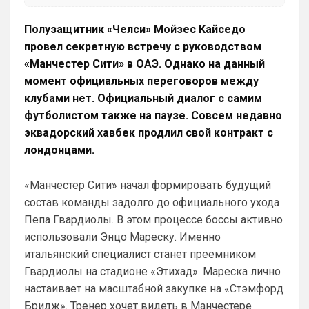
SkyNet
• 00:50
Полузащитник «Челси» Мойзес Кайседо
Ответ для Аристократ
провел секретную встречу с руководством
Думаешь нет ?)А я думаю он наблюдает,
«Манчестер Сити» в ОАЭ. Однако на данный
выжидает, и ждет подходящего момента
для «удара»
момент официальных переговоров между
Может для удава? ))
клубами нет. Официальный диалог с самим
Аристократ
• 01:06
футболистом также на паузе. Совсем недавно
Ответ для SkyNet
эквадорский хавбек продлил свой контракт с
Может для удава? ))
лондонцами.
Ааа, Кибер это ты , я только щас догнал 
про Скайнет )
«Манчестер Сити» начал формировать будущий
состав команды задолго до официального ухода
Britball
• 01:48
блин узнаю наш старый добрый чат на 
Пепа Гвардиолы. В этом процессе боссы активно
Челси)))
использовали Энцо Мареску. Именно
итальянский специалист станет преемником
Britball
• 01:50
Гвардиолы на стадионе «Этихад». Мареска лично
Пацаны, будет время поставьте в 
профиле любимый клуб, если еще не 
настаивает на масштабной закупке на «Стэмфорд
поставили. Он будет отображаться в 
Бридж». Тренер хочет видеть в Манчестере