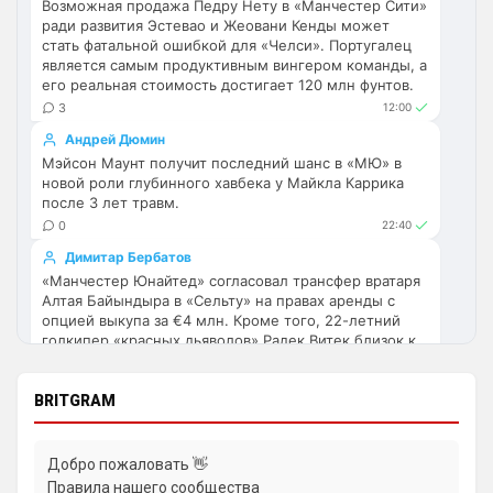
Возможная продажа Педру Нету в «Манчестер Сити»
ради развития Эстевао и Жеовани Кенды может
Аристократ
• 17:56
стать фатальной ошибкой для «Челси». Португалец
является самым продуктивным вингером команды, а
Ответ для Deep_Blue
его реальная стоимость достигает 120 млн фунтов.
Ну шо, теперь понял, почему никакого титула
в этом сезоне и близко не будет? Хвалёные
3
12:00
Эстевао, Кенды и прочие Мудрики ни
Они играть не будут , это ротация …я бы 
Андрей Дюмин
по предсезонке не судил , идет 
Мэйсон Маунт получит последний шанс в «МЮ» в
перестройка, плюс еще будут покупки. 
новой роли глубинного хавбека у Майкла Каррика
Хотя конечно это звоночек , сколько 
после 3 лет травм.
знаю Челси мы на предсезонках всегда 
0
22:40
всех на кую вертели
Димитар Бербатов
«Манчестер Юнайтед» согласовал трансфер вратаря
Аристократ
• 17:57
Алтая Байындыра в «Сельту» на правах аренды с
опцией выкупа за €4 млн. Кроме того, 22-летний
Ответ для Britball
голкипер «красных дьяволов» Радек Витек близок к
Ну поднять то понял, но теперь кем
усиливаться? Скатятся в середину таблицы
полноценному переходу в «Мидлсбро».
0
15:46
Видать такая стратегия теперь, будут 
BRITGRAM
академию подтягивать и закупаться 
Андрей Дюмин
молоднякам , естественно в ущерб 
Энцо Мареска завил, что «Манчестер Сити» прибавит
результатам …решили резко заделаться 
с возвращением 8–9 сборников перед матчем
Добро пожаловать 👋
Суперкубка с «Арсеналом».
Лейпцигом каким-нибудь
Правила нашего сообщества