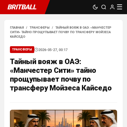
BRITBALL
☰
ГЛАВНАЯ
/
ТРАНСФЕРЫ
/
ТАЙНЫЙ ВОЯЖ В ОАЭ: «МАНЧЕСТЕР
СИТИ» ТАЙНО ПРОЩУПЫВАЕТ ПОЧВУ ПО ТРАНСФЕРУ МОЙЗЕСА
КАЙСЕДО
2026-05-27, 00:17
ТРАНСФЕРЫ
SkaVik
• 17:10
Должны смущать Лёлик и Болик, и черти 
Тайный вояж в ОАЭ:
еже с ними.)
«Манчестер Сити» тайно
Аристократ
• 19:07
прощупывает почву по
Ответ для Britball
трансферу Мойзеса Кайседо
Мудрик и Гиттенс норм)
«Норм» от слова «нихрена подобного» ))
AndRey
• 19:26
Ответ для Аристократ
А меня смущают слова Мудрик, Бадиашиле,
Делап, Тосин, Фофана , и Гиттенс )