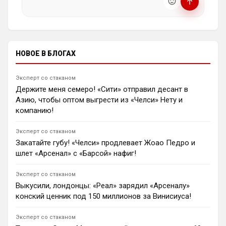
евро.
насилию.
1
09:42
ℹ️ Модераторы и администраторы вправе удалять
сообщения и ограничивать доступ к чату при
Димитар Бербатов
нарушении правил.
«Сандерленд» установил контакты по возможному
трансферу 25-летнего вингера лиссабонского
НОВОЕ В БЛОГАХ
«Спортинга» и сборной Мозамбика Жени Катаму.
Однако цена в €60 млн, зафиксированная в клаусуле
игрока, делает сделку маловероятной для
Эксперт со стаканом
английского клуба.
Держите меня семеро! «Сити» отправил десант в
0
16:21
Азию, чтобы оптом выгрести из «Челси» Нету и
Андрей Дюмин
компанию!
Джон Терри призвал не паниковать из-за поражения
от «Ювентуса», подчеркнув, что предсезонка нужна
Эксперт со стаканом
Хаби Алонсо для экспериментов.
Закатайте губу! «Челси» продлевает Жоао Педро и
1
21:41
шлет «Арсенал» с «Барсой» нафиг!
Андрей Дюмин
Посредники Фоларина Балогуна предложили
Эксперт со стаканом
«Тоттенхэму» купить 25-летнего нападающего из
Выкусили, лондонцы: «Реал» зарядил «Арсеналу»
«Монако».
конский ценник под 150 миллионов за Винисиуса!
1
22:49
Андрей Дюмин
Эксперт со стаканом