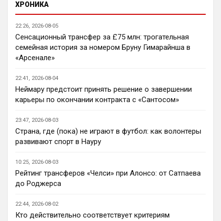
Нету не нужно продавать.... Глупость.
ХРОНИКА
Нашим нужно баланс выровнять, а 
22:26, 2026-08-05
бестолочей вроде Мудрика, Гиттенса, и 
Сенсационный трансфер за £75 млн: трогательная
Джексона никто покупать не хочет
семейная история за номером Бруну Гимарайнша в
AndRey
• 22:45
«Арсенале»
Кто согласен со Скоулзом, что Челси 
будет бороться за титул в этом сезоне?
22:41, 2026-08-04
Неймару предстоит принять решение о завершении
Deep_Blue
• 22:46
карьеры по окончании контракта с «Сантосом»
Ответ для Аристократ
Нашим нужно баланс выровнять, а
23:47, 2026-08-03
бестолочей вроде Мудрика, Гиттенса, и
Страна, где (пока) не играют в футбол: как волонтеры
Джексона никто покупать не хочет
Ну так пусть агенты этих товарищей 
развивают спорт в Науру
шевелятся, или плавят назад всех этих 
Кенд, Эмег и прочих Сарров. Нету в сто 
10:25, 2026-08-03
раз полезнее.
Рейтинг трансферов «Челси» при Алонсо: от Сатпаева
до Роджерса
Deep_Blue
• 22:47
Ответ для AndRey
22:44, 2026-08-02
Кто согласен со Скоулзом, что Челси будет
Кто действительно соответствует критериям
бороться за титул в этом сезоне?