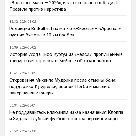
«Золотого мяча — 2026», и кто все равно победит?
При всей симпатии к Челси - нет. Разве 
Правила против нарратива
что за какой-нибудь из кубков, и то при 
везении.
12:32, 2026-08-02
Редакция BritBall.net на матче «Жирона» – «Арсенал»:
Deep_Blue
• 22:49
пустые буфеты и 10 км пробок
Ответ для AndRey
Кто согласен со Скоулзом, что Челси будет
10:39, 2026-08-02
бороться за титул в этом сезоне?
История ухода Тибо Куртуа из «Челси»: пропущенные
Пока что предел мечтаний - зона ЛЧ. 
тренировки, стресс и семейные обстоятельства
Команда сырая, проблемы никуда не 
делись, матч с Тоттенхэмом это показал.
11:41, 2026-08-01
Откровения Михаила Мудрика после отмены бана:
Аристократ
• 23:00
поддержка Кукурельи, звонок Погба и мысли о
Ответ для AndRey
завершении карьеры
Кто согласен со Скоулзом, что Челси будет
бороться за титул в этом сезоне?
00:31, 2026-08-01
По факту почему нет ?Арсенал очевидно 
Не поддавайтесь иллюзиям из-за назначения Клоппа
поплывет после исторической победы и 
и Зидана: клубный футбол остается вершиной игры
очередного разочарования в ЛЧ и 
скажется средний уровень 
21:52, 2026-07-30
исполнителей …Они и так переездили , 