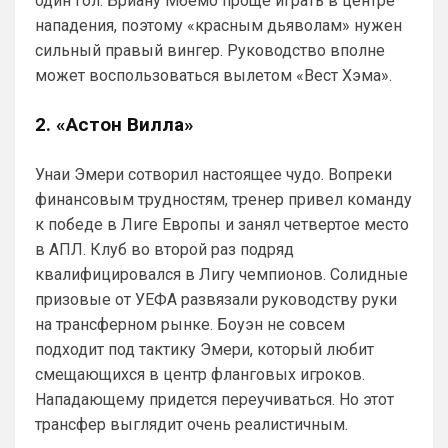
один гол. Бриану Мбемо проще играть в центре
Арсенал сейчас, чем Челси, и при этом, 
нападения, поэтому «красным дьяволам» нужен
нет даже аргумента ни одного в пользу 
сильный правый вингер. Руководство вполне
бесполезного Челси
может воспользоваться вылетом «Вест Хэма».
Аристократ
• 20:27
2. «Астон Вилла»
Ответ для Канонир
Отмечу сразу, что мы тоже через это
прошли, ужасное время было трансферов,
Унаи Эмери сотворил настоящее чудо. Вопреки
после Венгера, но и сейчас нет надежды,
Ладно, извиняюсь, я увлекся 🤝
что в
финансовым трудностям, тренер привел команду
Канонир
• 20:28
к победе в Лиге Европы и занял четвертое место
в АПЛ. Клуб во второй раз подряд
Ответ для Аристократ
Как там дела с трансфером Роджерса ?Или
квалифицировался в Лигу чемпионов. Солидные
Винисиуса ?Может есть успехи в
призовые от УЕФА развязали руководству руки
подписании Альвареса ?)Я смотрю Арсенал
и слава богу, что ни одного из них не 
прям магн
на трансферном рынке. Боуэн не совсем
взяли. Винисиуса лишь, наверное ты 
подходит под тактику Эмери, который любит
хочешь получить, надеюсь в Челси 
смещающихся в центр фланговых игроков.
такой бредовой идеей не страдают. Что 
касается Роджерса, то сумма трансфера 
Нападающему придется переучиваться. Но этот
и сам футболист, явно переоценен, 
трансфер выглядит очень реалистичным.
поэтому не потеря. Поверь, товарищ, все 