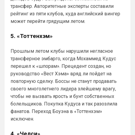
же красно-белый и черно-красный)
трансфер. Авторитетные эксперты составили
рейтинг из пяти клубов, куда английский вингер
Канонир
• 20:09
может перейти грядущим летом.
Ответ для SkyNet
С Холлом, по всей видимости делов не
выйдет, отказываются они его продавать в
5. «Тоттенхэм»
пригородную помойку.
Так и в Вашу помойку он ни за что не 
пойдет, нужно быть конченным 
Прошлым летом клубы нарушили негласное
отморозью, чтобы выбрать этот клуб. 
трансферное эмбарго, когда Мохаммед Кудус
Одно дело при РА, другое дело при 
коликах...весь АПЛ смеется с куска 
перешел к «шпорам». Прецедент создан, но
синего овна
руководство «Вест Хэма» вряд ли пойдет на
повторную сделку. Боссы не станут продавать
Канонир
• 20:09
своего многолетнего лидера злейшему врагу,
Ответ для dimension
чтобы не вызвать ярость и бунт собственных
пока конечно не радует игрой челси) с
миланом бойня бывший топов будет)
болельщиков. Покупка Кудуса и так разозлила
бойня не получилась, такое ощущение, 
фанатов. Переход Боуэна в «Тоттенхэм»
что Милан - это реально, где звук о 
исключен.
прошлом
4. «Челси»
Аристократ
• 20:22