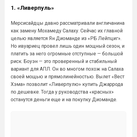
еще будет у нас, время есть
1. «Ливерпуль»
Аристократ
• 20:28
Мерсисайдцы давно рассматривали англичанина
Ответ для Канонир
Отмечу сразу, что мы тоже через это
как замену Мохамеду Салаху. Сейчас их главной
прошли, ужасное время было трансферов,
целью является Ян Диоманде из «РБ Лейпциг».
после Венгера, но и сейчас нет надежды,
Мы что и умели всегда так это покупать 
что в
Но ивуариец провел лишь один мощный сезон, и
и продавать …не всегда это было к месту 
платить за него огромные отступные — большой
и нужно, но мы это умеем. И систему 
нагибать тоже )
риск. Боуэн — это проверенный и стабильный
вариант для АПЛ. Он во многом похож на Салаха
Канонир
• 20:29
своей мощью и прямолинейностью. Вылет «Вест
Ответ для Аристократ
Хэма» позволит «Ливерпулю» купить Джаррода
Приезжайте к нам на базу , трофеи большие
посмотрите , на игроков дорогих тоже …а то
по дешевке. Тогда у руководства «красных»
у вас из дорогого только Хаверц😁
я могу аналогично Вас пригласить и 
останутся деньги еще и на покупку Диоманде.
похвалиться прошлым, богатым 
прошлым на титулы и трофеи. Давайте 
не будем измерять прошлыми 
заслугами. Давайте смотреть 
настоящим. Я ниразу не приуменьшил 