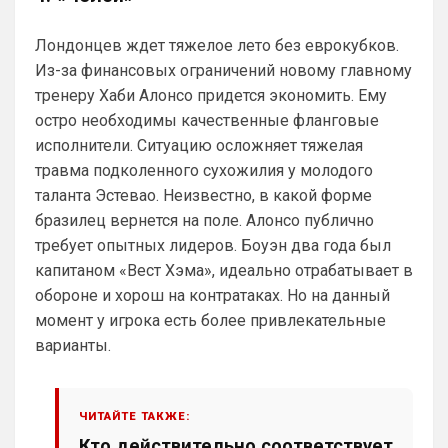
Ответ для Канонир
Так и в Вашу помойку он ни за что не пойдет,
Лондонцев ждет тяжелое лето без еврокубков.
нужно быть конченным отморозью, чтобы
Из-за финансовых ограничений новому главному
выбрать этот клуб. Одно дело при РА,
Как там дела с трансфером Роджерса ?
тренеру Хаби Алонсо придется экономить. Ему
Или Винисиуса ?Может есть успехи в 
остро необходимы качественные фланговые
подписании Альвареса ?)Я смотрю 
исполнители. Ситуацию осложняет тяжелая
Арсенал прям магнит для туристов 😁
травма подколенного сухожилия у молодого
Аристократ
• 20:23
таланта Эстевао. Неизвестно, в какой форме
Челси даже сейчас привлекателен для 
бразилец вернется на поле. Алонсо публично
игроков , и без ЛЧ , и без спонсоров …
требует опытных лидеров. Боуэн два года был
Потому что Челси это титулы , а Арсенал 
это титул раз в 22 года
капитаном «Вест Хэма», идеально отрабатывает в
обороне и хорош на контратаках. Но на данный
Канонир
• 20:25
момент у игрока есть более привлекательные
Ответ для Аристократ
варианты.
Челси даже сейчас привлекателен для
игроков , и без ЛЧ , и без спонсоров …
Потому что Челси это титулы , а Арсенал это
я же подчеркнул специально - РА и 
ти
Ролики! При РА, я бы даже не написал 
ЧИТАЙТЕ ТАКЖЕ:
такого, а вот с ними, я не только это 
Кто действительно соответствует