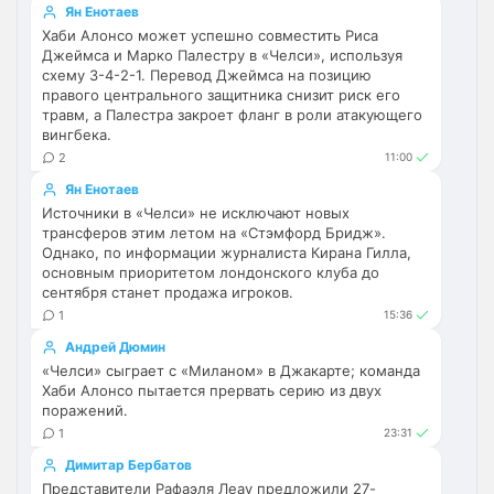
Пока что нет. Но идея хорошая. На данный
Ян Енотаев
момент только категории. Можешь показать
Хаби Алонсо может успешно совместить Риса
пример как именно это должно работать?
Джеймса и Марко Палестру в «Челси», используя
Как понял, выборочно новости о 
схему 3-4-2-1. Перевод Джеймса на позицию
"Арсенале".
правого центрального защитника снизит риск его
травм, а Палестра закроет фланг в роли атакующего
Britball
• 23:47
вингбека.
Ответ для SkaVik
2
11:00
Как понял, выборочно новости о
"Арсенале".
Ян Енотаев
Источники в «Челси» не исключают новых
ну пользователь будет иметь 
трансферов этим летом на «Стэмфорд Бридж».
возможность прям на главной странице 
Однако, по информации журналиста Кирана Гилла,
выбрать те новости, которые он хочет 
основным приоритетом лондонского клуба до
читать. Например его интересуют только 
сентября станет продажа игроков.
трансферы Арсенала. Он выберет 
1
15:36
Категорию Трансфер + клуб
Андрей Дюмин
«Челси» сыграет с «Миланом» в Джакарте; команда
Britball
• 23:47
Хаби Алонсо пытается прервать серию из двух
и у него на сайте в ленте новостей будут 
поражений.
только трансферные новости Арсенала 
1
23:31
например
Димитар Бербатов
SkyNet
• 00:39
изменено
Представители Рафаэля Леау предложили 27-