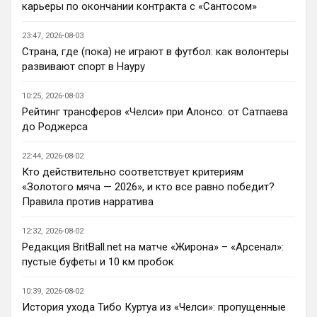
воскресает(парень талантливый) , Жоао 
карьеры по окончании контракта с «Сантосом»
Педро бомбит …с огромным багажом 
потенциала позади поезда плетется 
23:47, 2026-08-03
Эстевао. Купили Лакруа и Роджерса (на 
Страна, где (пока) не играют в футбол: как волонтеры
уровне всех трансферов Болика это уже 
развивают спорт в Науру
что-то новое)
10:25, 2026-08-03
Канонир
• 20:37
Рейтинг трансферов «Челси» при Алонсо: от Сатпаева
Ответ для Аристократ
до Роджерса
Ну пока мы усилились довольно не плохо,
много интересных исполнителей Кенда,
22:44, 2026-08-02
Палестра , Лавиа воскресает(парень
Вот Лакруа и Палестра, сильные 
талантли
Кто действительно соответствует критериям
исполнители, на счет Эстевао сомнений 
«Золотого мяча — 2026», и кто все равно победит?
никогда не было, видно талант, но 
Правила против нарратива
сопливый пока, а вот Лавка и Конда, ну 
для меня, как для обывателя, коты в 
12:32, 2026-08-02
мешках, честно, плюс не видел матчи в 
Редакция BritBall.net на матче «Жирона» – «Арсенал»:
предсезонке еще, кроме игры с Миланом
пустые буфеты и 10 км пробок
Аристократ
• 20:37
10:39, 2026-08-02
Ответ для Канонир
История ухода Тибо Куртуа из «Челси»: пропущенные
я переживаю, что он выжил все из