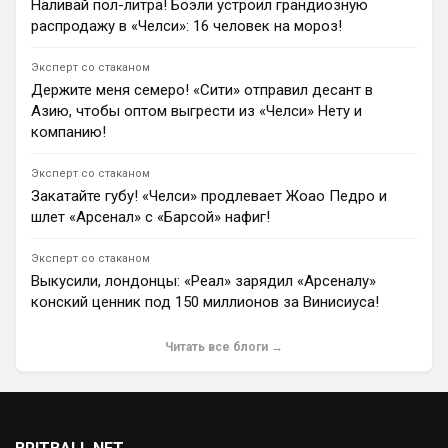
Наливай пол-литра! Боэли устроил грандиозную
Андрей Дюмин
распродажу в «Челси»: 16 человек на мороз!
«Челси» Хаби Алонсо хочет купить Мартина
Субименди, но «Арсенал» отказывается продавать
хавбека.
Эксперт со стаканом
1
08:00
Держите меня семеро! «Сити» отправил десант в
Азию, чтобы оптом выгрести из «Челси» Нету и
Андрей Дюмин
компанию!
Форварду «Аль-Ахли» Айвену Тони предъявили
обвинение за драку в клубе Лондона, суд пройдет 24
сентября.
Эксперт со стаканом
0
20:21
Закатайте губу! «Челси» продлевает Жоао Педро и
шлет «Арсенал» с «Барсой» нафиг!
Андрей Дюмин
Пеп Гвардиола посоветовал Родри выбрать
«Барселону» вместо «Реал Мадрида», что повлияло
Эксперт со стаканом
на решение игрока.
Выкусили, лондонцы: «Реал» зарядил «Арсеналу»
1
14:15
конский ценник под 150 миллионов за Винисиуса!
Ян Енотаев
Главный тренер «Челси» Хаби Алонсо рассказал о
Читать все блоги →
психологическом барьере Ромео Лавиа перед
полными матчами. По словам наставника, он
специально дал полузащитнику отыграть все 90
минут, чтобы тот преодолел усталость и был
счастлив.