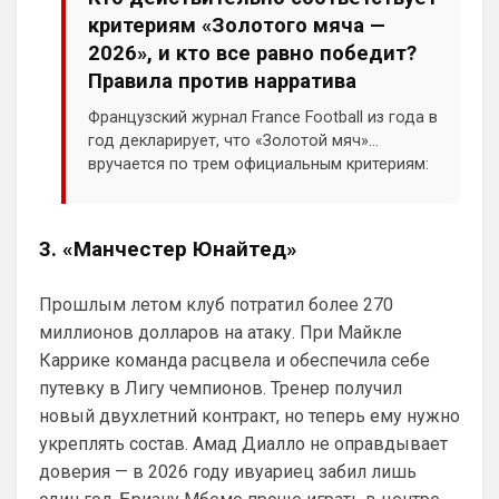
пишу, ну и утверждаю. Титулы какие? 
критериям «Золотого мяча —
Клубок Мира и Кубок Конференций? Чем 
2026», и кто все равно победит?
гордиться то с 2022 года? Чем 
Правила против нарратива
заманивать игроков? Накупили на 1,5 
млрд Мудриканских игроков и кайфуете.
Французский журнал France Football из года в
год декларирует, что «Золотой мяч»
Аристократ
• 20:26
вручается по трем официальным критериям:
Ответ для Канонир
индивидуальная игра, командные
Так и в Вашу помойку он ни за что не пойдет,
достижения, а также класс и фаер-плей.
нужно быть конченным отморозью, чтобы
выбрать этот клуб. Одно дело при РА,
Голосование ста международных
Приезжайте к нам на базу , трофеи 
3. «Манчестер Юнайтед»
журналистов должно охватывать весь
большие посмотрите , на игроков 
прошедший сезон — а не отдельный турнир
дорогих тоже …а то у вас из дорогого 
Прошлым летом клуб потратил более 270
или эмоции одного яркого месяца.
только Хаверц😁
миллионов долларов на атаку. При Майкле
Канонир
• 20:27
Каррике команда расцвела и обеспечила себе
Отмечу сразу, что мы тоже через это 
путевку в Лигу чемпионов. Тренер получил
прошли, ужасное время было 
новый двухлетний контракт, но теперь ему нужно
трансферов, после Венгера, но и сейчас 
укреплять состав. Амад Диалло не оправдывает
нет надежды, что все удержится, уж 
доверия — в 2026 году ивуариец забил лишь
больно хрупко все в нашем доме. 
Однако предпочтительней выбрать 