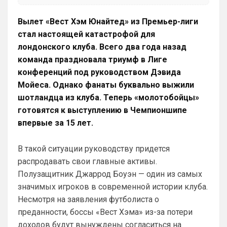
Аристократ
• 17:58
Ответ для Britball
Вылет «Вест Хэм Юнайтед» из Премьер-лиги
Хочу игру Мудрика седня посмотреть
стал настоящей катастрофой для
Та ты мазохист )
лондонского клуба. Всего два года назад
команда праздновала триумф в Лиге
dimension
• 20:55
конференций под руководством Дэвида
пока конечно не радует игрой челси) с 
миланом бойня бывший топов будет)
Мойеса. Однако фанаты буквально выжили
шотландца из клуба. Теперь «молотобойцы»
SkyNet
• 01:32
готовятся к выступлению в Чемпионшипе
Ответ для Аристократ
впервые за 15 лет.
Вы вдумайтесь сколько Ньюкасл бабла
поднял за последнее врем …Исак , Тонали,
Гимарайнш , Холл на подходе , Гордон …
С Холлом, по всей видимости делов не 
В такой ситуации руководству придется
выйдет, отказываются они его 
распродавать свои главные активы.
продавать в пригородную помойку.
Полузащитник Джаррод Боуэн — один из самых
значимых игроков в современной истории клуба.
Канонир
• 20:05
Несмотря на заявления футболиста о
Ух, сколько же здесь синего 
общества...ну ничего, скоро окрасим все 
преданности, боссы «Вест Хэма» из-за потери
в красный, собственно как и сам сайт, он 
доходов будут вынуждены согласиться на