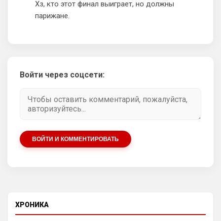
ЧМ всё же главный турнир года
Хз, кто этот финал выиграет, но должны
парижане.
AndRey
• 23:05
Родри профессионал, но он берег себя и 
все это видели, потому что это его 
последний ЧМ был
Аристократ
• 21:10
Войти через соцсети:
Родри пусть в Реал идет , туда травматы 
любят уходить карьеру заканчивать из 
АПЛ
Аристократ
• 21:10
А Энцо в Сити, и все счастливы
ВОЙТИ И КОММЕНТИРОВАТЬ
SkyNet
• 22:29
Нету не нужно продавать.... Глупость.
Аристократ
• 22:42
Ответ для SkyNet
Нету не нужно продавать.... Глупость.
ХРОНИКА
Нашим нужно баланс выровнять, а 