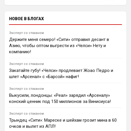
сообщения и ограничивать доступ к чату при
бразильца остаться в «Реале».
нарушении правил.
0
15:25
НОВОЕ В БЛОГАХ
Димитар Бербатов
Майкл Оуэн призвал «Ливерпуль» отказаться от
покупки вингера «ПСЖ» Брэдли Барколя за £145 млн.
Эксперт со стаканом
Вместо этого мерсисайдцы активизировали
Держите меня семеро! «Сити» отправил десант в
переговоры по 18-летнему Ибрагиму Мбайе,
Азию, чтобы оптом выгрести из «Челси» Нету и
оцениваемому в £43 млн.
компанию!
0
15:09
Андрей Дюмин
Эксперт со стаканом
Эден Азар поддержал Хаби Алонсо после поражения
Закатайте губу! «Челси» продлевает Жоао Педро и
от «Ювентуса», похвалил Жеовани Кенду и Марко
шлет «Арсенал» с «Барсой» нафиг!
Палестру, а также предсказал доминирование
«Челси» в АПЛ.
Эксперт со стаканом
1
22:05
Выкусили, лондонцы: «Реал» зарядил «Арсеналу»
Андрей Дюмин
конский ценник под 150 миллионов за Винисиуса!
«ПСЖ» проявляет интерес к защитнику «Челси»
Мало Гюсто. Лондонцы требуют за трансфер
Эксперт со стаканом
француза £75 млн.
Трындец «Сити»: Мареске и шейхам грозит мина в 60
1
21:53
очков и вылет из АПЛ!
Андрей Дюмин