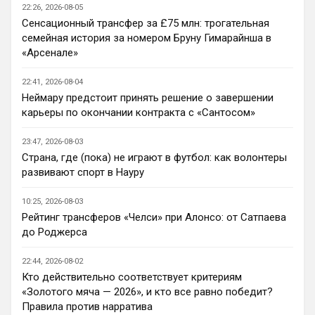
22:26, 2026-08-05
бестолочей вроде Мудрика, Гиттенса, и 
Сенсационный трансфер за £75 млн: трогательная
Джексона никто покупать не хочет
семейная история за номером Бруну Гимарайнша в
AndRey
• 22:45
«Арсенале»
Кто согласен со Скоулзом, что Челси 
будет бороться за титул в этом сезоне?
22:41, 2026-08-04
Неймару предстоит принять решение о завершении
Deep_Blue
• 22:46
карьеры по окончании контракта с «Сантосом»
Ответ для Аристократ
Нашим нужно баланс выровнять, а
23:47, 2026-08-03
бестолочей вроде Мудрика, Гиттенса, и
Страна, где (пока) не играют в футбол: как волонтеры
Джексона никто покупать не хочет
Ну так пусть агенты этих товарищей 
развивают спорт в Науру
шевелятся, или плавят назад всех этих 
Кенд, Эмег и прочих Сарров. Нету в сто 
10:25, 2026-08-03
раз полезнее.
Рейтинг трансферов «Челси» при Алонсо: от Сатпаева
до Роджерса
Deep_Blue
• 22:47
Ответ для AndRey
22:44, 2026-08-02
Кто согласен со Скоулзом, что Челси будет
Кто действительно соответствует критериям
бороться за титул в этом сезоне?
«Золотого мяча — 2026», и кто все равно победит?
При всей симпатии к Челси - нет. Разве 
Правила против нарратива
что за какой-нибудь из кубков, и то при 