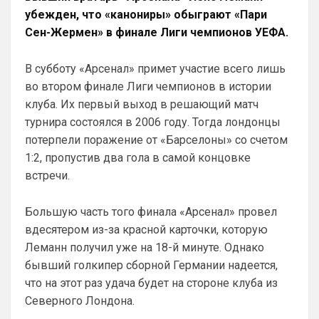
убежден, что «канониры» обыграют «Пари
Аристократ
• 01:51
Сен-Жермен» в финале Лиги чемпионов УЕФА.
Конечно будет занятно , если Ямалю 
дадут ЗМ, а не Кейну
В субботу «Арсенал» примет участие всего лишь
SkyNet
• 01:57
во втором финале Лиги чемпионов в истории
Ответ для Аристократ
клуба. Их первый выход в решающий матч
Ааа, Кибер это ты , я только щас догнал про
Скайнет )
турнира состоялся в 2006 году. Тогда лондонцы
Еба ты тормоз. ))
потерпели поражение от «Барселоны» со счетом
1:2, пропустив два гола в самой концовке
SkyNet
• 01:59
изменено
встречи.
Ответ для Britball
Пацаны, будет время поставьте в профиле
любимый клуб, если еще не поставили. Он
Большую часть того финала «Арсенал» провел
будет отображаться в комментах. Писать с
Не хочу, я может ещё подумаю и 
вдесятером из-за красной карточки, которую
Барбилону к примеру поставлю или 
Леманн получил уже на 18-й минуте. Однако
Баварку. ))
бывший голкипер сборной Германии надеется,
что на этот раз удача будет на стороне клуба из
Britball
• 02:16
Северного Лондона.
Ответ для SkyNet
Не хочу, я может ещё подумаю и Барбилону