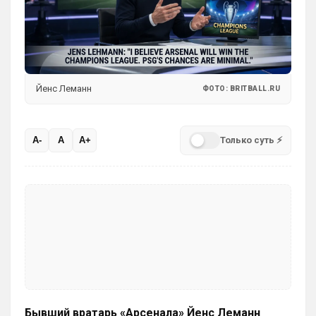
Ответ для Аристократ
Думаешь нет ?)А я думаю он наблюдает,
выжидает, и ждет подходящего момента
для «удара»
Может для удава? ))
Аристократ
• 01:06
Йенс Леманн
ФОТО: BRITBALL.RU
Ответ для SkyNet
Может для удава? ))
Ааа, Кибер это ты , я только щас догнал 
Только суть ⚡
A-
A
A+
про Скайнет )
Britball
• 01:48
блин узнаю наш старый добрый чат на 
Челси)))
Britball
• 01:50
Пацаны, будет время поставьте в 
профиле любимый клуб, если еще не 
поставили. Он будет отображаться в 
комментах. Писать с большой буквы, без 
всяких лишних знаков: Челси
Бывший вратарь «Арсенала» Йенс Леманн