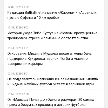
везении.
12:32, 2026-08-02
Редакция BritBall.net на матче «Жирона» – «Арсенал»:
Deep_Blue
• 22:49
пустые буфеты и 10 км пробок
Ответ для AndRey
Кто согласен со Скоулзом, что Челси будет
10:39, 2026-08-02
бороться за титул в этом сезоне?
История ухода Тибо Куртуа из «Челси»: пропущенные
Пока что предел мечтаний - зона ЛЧ. 
тренировки, стресс и семейные обстоятельства
Команда сырая, проблемы никуда не 
делись, матч с Тоттенхэмом это показал.
11:41, 2026-08-01
Откровения Михаила Мудрика после отмены бана:
Аристократ
• 23:00
поддержка Кукурельи, звонок Погба и мысли о
Ответ для AndRey
завершении карьеры
Кто согласен со Скоулзом, что Челси будет
бороться за титул в этом сезоне?
00:31, 2026-08-01
По факту почему нет ?Арсенал очевидно 
Не поддавайтесь иллюзиям из-за назначения Клоппа
поплывет после исторической победы и 
и Зидана: клубный футбол остается вершиной игры
очередного разочарования в ЛЧ и 
скажется средний уровень 
21:52, 2026-07-30
исполнителей …Они и так переездили , 
От «Малыша Пэна» до «Одного размера»: 20 самых
там напрашивается перестройка. МС 
ярких и безумных прозвищ в истории футбола
будет по прежнему фаворитом , у 