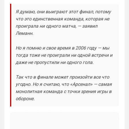
к примеру поставлю или Баварку. ))
пока только Челси работает у нас. Я еще 
Я думаю, они выиграют этот финал, потому
не все настроил, можешь даже шпор 
что это единственная команда, которая не
поставить, лого не высветится)
проиграла ни одного матча, — заявил
Леманн.
Deep_Blue
• 12:07
Ответ для Аристократ
Конечно будет занятно , если Ямалю дадут
Но я помню и свое время в 2006 году — мы
ЗМ, а не Кейну
тогда тоже не проиграли ни одной встречи и
А за что Кейну? Оба главных турнира, 
даже не пропустили ни одного гола.
ЧМ и ЛЧ, его команды слили.
Аристократ
• 13:34
Так что в финале может произойти все что
угодно. Но я считаю, что «Арсенал» — самая
Ответ для Deep_Blue
А за что Кейну? Оба главных турнира, ЧМ и
монолитная команда с точки зрения игры в
ЛЧ, его команды слили.
обороне.
А Ямалю за что ?Блеклый турнир провел 
на ЧМ, Англия завоевала бронзу , не 
много не дотянули , считай рядом …ЛЧ 
Барса тоже не взяла , а по личной стате 
Кейн везде сильнее