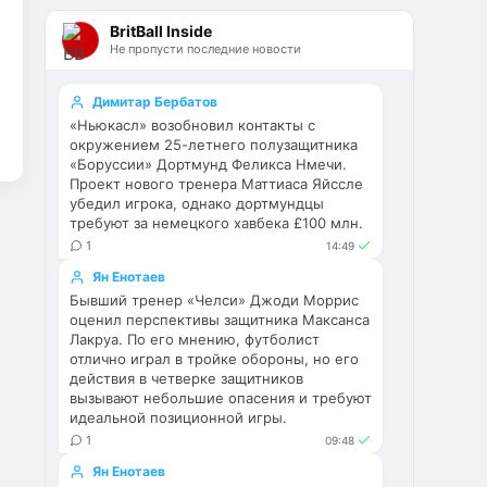
Эстевао, Кенды и прочие 
BritBall Inside
Мудрики ничего не могут 
Не пропусти последние новости
сделать с мёртвым Юве. Мы 
это видим 4-й сезон, одно и то 
же.
Димитар Бербатов
«Ньюкасл» возобновил контакты с
Аристократ
• 17:56
окружением 25-летнего полузащитника
«Боруссии» Дортмунд Феликса Нмечи.
Ответ для Deep_Blue
Проект нового тренера Маттиаса Яйссле
Ну шо, теперь понял, почему
убедил игрока, однако дортмундцы
никакого титула в этом сезоне и
требуют за немецкого хавбека £100 млн.
близко не будет? Хвалёные
Они играть не будут , это 
Эстевао, Кенды и прочие
1
14:49
ротация …я бы по предсезонке 
Мудрики ни
Ян Енотаев
не судил , идет перестройка, 
Бывший тренер «Челси» Джоди Моррис
плюс еще будут покупки. Хотя 
оценил перспективы защитника Максанса
конечно это звоночек , сколько 
Лакруа. По его мнению, футболист
знаю Челси мы на 
отлично играл в тройке обороны, но его
предсезонках всегда всех на 
действия в четверке защитников
кую вертели
вызывают небольшие опасения и требуют
идеальной позиционной игры.
Аристократ
• 17:57
1
09:48
Ответ для Britball
Ян Енотаев
Ну поднять то понял, но теперь