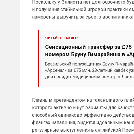
Поскольку у Эллиотта нет долгосрочного бу
и получения стабильной игровой практики 
намерены выручить за своего воспитанника
ЧИТАЙТЕ ТАКЖЕ:
Сенсационный трансфер за £75 
номером Бруну Гимарайнша в «А
Бразильский полузащитник Бруну Гимарай
«Арсенал» за £75 млн. 28-летний хавбек 
дни пройдет медицинский осмотр в Лондо
своим символичным 39-м номером.
Главным претендентом на талантливого плей
которого активно ищут варианты для качест
способный одинаково эффективно действоват
флангах нападения, видится идеальным канд
регулярные выступления в английской Прем