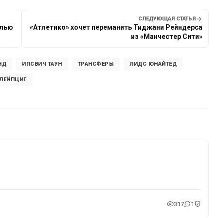
СЛЕДУЮЩАЯ СТАТЬЯ
елью
«Атлетико» хочет переманить Тиджани Рейндерса
из «Манчестер Сити»
НД
ИПСВИЧ ТАУН
ТРАНСФЕРЫ
ЛИДС ЮНАЙТЕД
 ЛЕЙПЦИГ
317
1