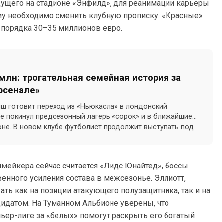
дущего на стадионе «Энфилд», для реанимации карьеры
ему необходимо сменить клубную прописку. «Красные»
 порядка 30–35 миллионов евро.
млн: трогательная семейная история за
рсенале»
нш готовит переход из «Ньюкасла» в лондонский
уже покинул предсезонный лагерь «сорок» и в ближайшие
не. В новом клубе футболист продолжит выступать под
мейкера сейчас считается «Лидс Юнайтед», боссы
венного усиления состава в межсезонье. Эллиотт,
ь как на позиции атакующего полузащитника, так и на
идатом. На Туманном Альбионе уверены, что
ьер-лиге за «белых» помогут раскрыть его богатый