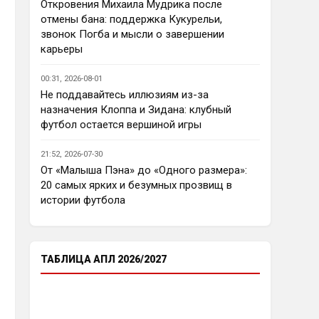
еврокубков плотно настроится 
Откровения Михаила Мудрика после
на АПЛ , минимум жду топ - 4
отмены бана: поддержка Кукурельи,
звонок Погба и мысли о завершении
Аристократ
• 23:03
карьеры
Ответ для Deep_Blue
Ну так пусть агенты этих
00:31, 2026-08-01
товарищей шевелятся, или
Не поддавайтесь иллюзиям из-за
плавят назад всех этих Кенд,
Так кто ж спорит…Но нашим 
назначения Клоппа и Зидана: клубный
Эмег и прочих Сарров. Нету в сто
нужны деньги уже сейчас, а 
раз поле
футбол остается вершиной игры
реальную ценность имеют 
единицы…пусть бы гибкость 
21:52, 2026-07-30
проявили в цене , а то просят 
От «Малыша Пэна» до «Одного размера»:
60 лямов за убожество 
20 самых ярких и безумных прозвищ в
Джексона, отдайте за 45 и 
истории футбола
радуйтесь, нет они лучше Нету 
продадут, политику начали 
менять, а соображать лучше 
пока не начали )
ТАБЛИЦА АПЛ 2026/2027
Аристократ
• 23:05
Ответ для Deep_Blue
Пока что предел мечтаний - зона