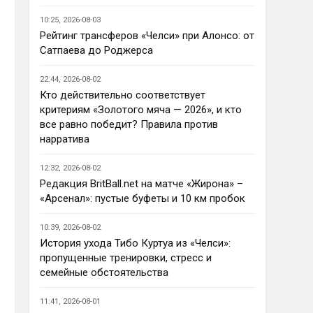
Ответ для AndRey
10:25, 2026-08-03
Кто согласен со Скоулзом, что
Челси будет бороться за титул в
Рейтинг трансферов «Челси» при Алонсо: от
этом сезоне?
Сатпаева до Роджерса
По факту почему нет ?Арсенал 
очевидно поплывет после 
22:44, 2026-08-02
исторической победы и 
Кто действительно соответствует
очередного разочарования в 
критериям «Золотого мяча — 2026», и кто
ЛЧ и скажется средний 
все равно победит? Правила против
уровень исполнителей …Они и 
нарратива
так переездили , там 
напрашивается перестройка. 
12:32, 2026-08-02
МС будет по прежнему 
Редакция BritBall.net на матче «Жирона» –
фаворитом , у Ливера бардак , 
«Арсенал»: пустые буфеты и 10 км пробок
Шпоры накупили середняков , 
не вылетят, но и чуда
10:39, 2026-08-02
Аристократ
• 23:01
История ухода Тибо Куртуа из «Челси»:
Не будет, а у Челси приличная 
пропущенные тренировки, стресс и
закупка перед сезоном , если 
семейные обстоятельства
еще купят одного ЦЗ и вратаря 
то вполне можно без 
11:41, 2026-08-01