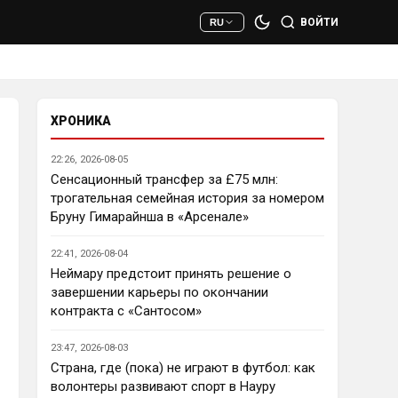
сто раз полезнее.
ВОЙТИ
RU
Deep_Blue
• 22:47
Ответ для AndRey
Кто согласен со Скоулзом, что
Челси будет бороться за титул в
этом сезоне?
ХРОНИКА
При всей симпатии к Челси - 
нет. Разве что за какой-нибудь 
22:26, 2026-08-05
из кубков, и то при везении.
Сенсационный трансфер за £75 млн:
трогательная семейная история за номером
Deep_Blue
• 22:49
Бруну Гимарайнша в «Арсенале»
Ответ для AndRey
Кто согласен со Скоулзом, что
22:41, 2026-08-04
Челси будет бороться за титул в
этом сезоне?
Неймару предстоит принять решение о
Пока что предел мечтаний - 
завершении карьеры по окончании
зона ЛЧ. Команда сырая, 
контракта с «Сантосом»
проблемы никуда не делись, 
матч с Тоттенхэмом это 
23:47, 2026-08-03
показал.
Страна, где (пока) не играют в футбол: как
волонтеры развивают спорт в Науру
Аристократ
• 23:00