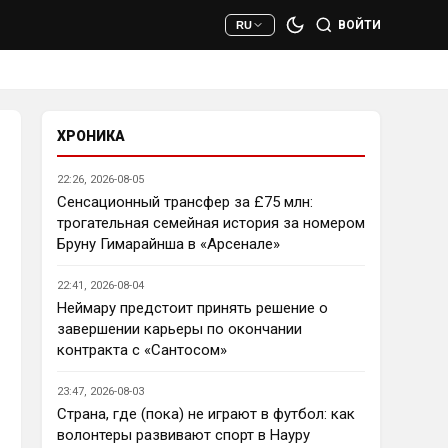
сто раз полезнее.
ВОЙТИ
RU
Deep_Blue
• 22:47
Ответ для AndRey
Кто согласен со Скоулзом, что
Челси будет бороться за титул в
этом сезоне?
ХРОНИКА
При всей симпатии к Челси - 
нет. Разве что за какой-нибудь 
22:26, 2026-08-05
из кубков, и то при везении.
Сенсационный трансфер за £75 млн:
трогательная семейная история за номером
Deep_Blue
• 22:49
Бруну Гимарайнша в «Арсенале»
Ответ для AndRey
Кто согласен со Скоулзом, что
22:41, 2026-08-04
Челси будет бороться за титул в
этом сезоне?
Неймару предстоит принять решение о
Пока что предел мечтаний - 
завершении карьеры по окончании
зона ЛЧ. Команда сырая, 
контракта с «Сантосом»
проблемы никуда не делись, 
матч с Тоттенхэмом это 
23:47, 2026-08-03
показал.
Страна, где (пока) не играют в футбол: как
волонтеры развивают спорт в Науру
Аристократ
• 23:00