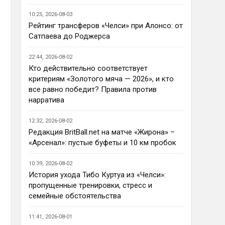
Ответ для AndRey
10:25, 2026-08-03
Кто согласен со Скоулзом, что
Челси будет бороться за титул в
Рейтинг трансферов «Челси» при Алонсо: от
этом сезоне?
Сатпаева до Роджерса
По факту почему нет ?Арсенал 
очевидно поплывет после 
22:44, 2026-08-02
исторической победы и 
Кто действительно соответствует
очередного разочарования в 
критериям «Золотого мяча — 2026», и кто
ЛЧ и скажется средний 
все равно победит? Правила против
уровень исполнителей …Они и 
нарратива
так переездили , там 
напрашивается перестройка. 
12:32, 2026-08-02
МС будет по прежнему 
Редакция BritBall.net на матче «Жирона» –
фаворитом , у Ливера бардак , 
«Арсенал»: пустые буфеты и 10 км пробок
Шпоры накупили середняков , 
не вылетят, но и чуда
10:39, 2026-08-02
Аристократ
• 23:01
История ухода Тибо Куртуа из «Челси»:
Не будет, а у Челси приличная 
пропущенные тренировки, стресс и
закупка перед сезоном , если 
семейные обстоятельства
еще купят одного ЦЗ и вратаря 
то вполне можно без 
11:41, 2026-08-01