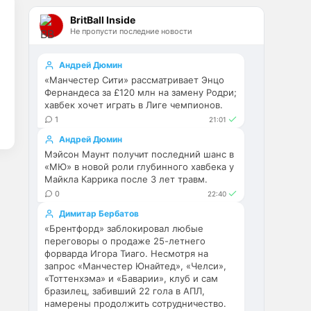
Эстевао, Кенды и прочие 
BritBall Inside
Мудрики ничего не могут 
Не пропусти последние новости
сделать с мёртвым Юве. Мы 
это видим 4-й сезон, одно и то 
же.
Андрей Дюмин
«Манчестер Сити» рассматривает Энцо
Аристократ
• 17:56
Фернандеса за £120 млн на замену Родри;
хавбек хочет играть в Лиге чемпионов.
Ответ для Deep_Blue
1
21:01
Ну шо, теперь понял, почему
никакого титула в этом сезоне и
Андрей Дюмин
близко не будет? Хвалёные
Они играть не будут , это 
Мэйсон Маунт получит последний шанс в
Эстевао, Кенды и прочие
ротация …я бы по предсезонке 
Мудрики ни
«МЮ» в новой роли глубинного хавбека у
Майкла Каррика после 3 лет травм.
не судил , идет перестройка, 
0
плюс еще будут покупки. Хотя 
22:40
конечно это звоночек , сколько 
Димитар Бербатов
знаю Челси мы на 
«Брентфорд» заблокировал любые
предсезонках всегда всех на 
переговоры о продаже 25-летнего
кую вертели
форварда Игора Тиаго. Несмотря на
запрос «Манчестер Юнайтед», «Челси»,
«Тоттенхэма» и «Баварии», клуб и сам
Аристократ
• 17:57
бразилец, забивший 22 гола в АПЛ,
Ответ для Britball
намерены продолжить сотрудничество.
Ну поднять то понял, но теперь