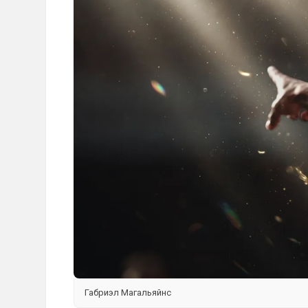
Габриэл Магальяйнс