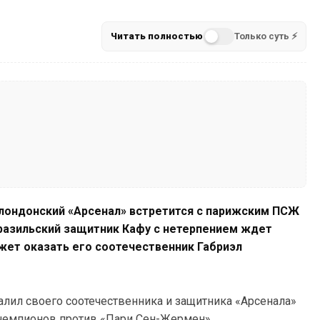
Читать полностью
Только суть ⚡
СК лондонский «Арсенал» встретится с парижским ПСЖ
разильский защитник Кафу с нетерпением ждет
жет оказать его соотечественник Габриэл
лил своего соотечественника и защитника «Арсенала»
чемпионов против «Пари Сен-Жермен».