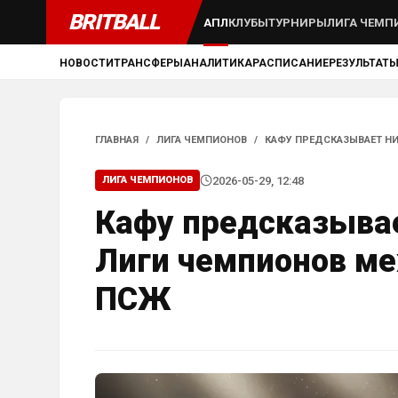
BRITBALL
АПЛ
КЛУБЫ
ТУРНИРЫ
ЛИГА ЧЕМП
НОВОСТИ
ТРАНСФЕРЫ
АНАЛИТИКА
РАСПИСАНИЕ
РЕЗУЛЬТАТ
ГЛАВНАЯ
/
ЛИГА ЧЕМПИОНОВ
/
КАФУ ПРЕДСКАЗЫВАЕТ НИ
2026-05-29, 12:48
ЛИГА ЧЕМПИОНОВ
Кафу предсказывае
Лиги чемпионов м
ПСЖ