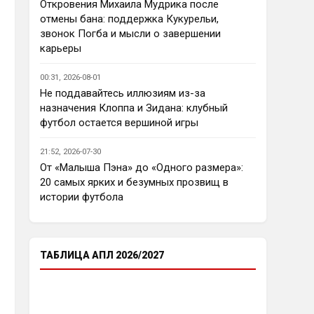
еврокубков плотно настроится 
Откровения Михаила Мудрика после
на АПЛ , минимум жду топ - 4
отмены бана: поддержка Кукурельи,
звонок Погба и мысли о завершении
Аристократ
• 23:03
карьеры
Ответ для Deep_Blue
Ну так пусть агенты этих
00:31, 2026-08-01
товарищей шевелятся, или
Не поддавайтесь иллюзиям из-за
плавят назад всех этих Кенд,
Так кто ж спорит…Но нашим 
назначения Клоппа и Зидана: клубный
Эмег и прочих Сарров. Нету в сто
нужны деньги уже сейчас, а 
раз поле
футбол остается вершиной игры
реальную ценность имеют 
единицы…пусть бы гибкость 
21:52, 2026-07-30
проявили в цене , а то просят 
От «Малыша Пэна» до «Одного размера»:
60 лямов за убожество 
20 самых ярких и безумных прозвищ в
Джексона, отдайте за 45 и 
истории футбола
радуйтесь, нет они лучше Нету 
продадут, политику начали 
менять, а соображать лучше 
пока не начали )
ТАБЛИЦА АПЛ 2026/2027
Аристократ
• 23:05
Ответ для Deep_Blue
Пока что предел мечтаний - зона