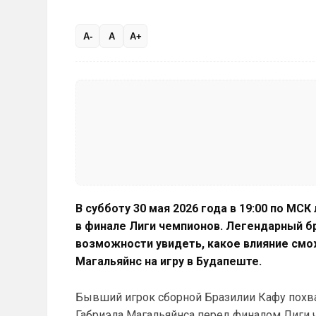
A-
A
A+
В субботу 30 мая 2026 года в 19:00 по М
в финале Лиги чемпионов. Легендарный б
возможности увидеть, какое влияние смо
Магальяйнс на игру в Будапеште.
Бывший игрок сборной Бразилии Кафу похва
Габриэла Магальяйнса перед финалом Лиги 