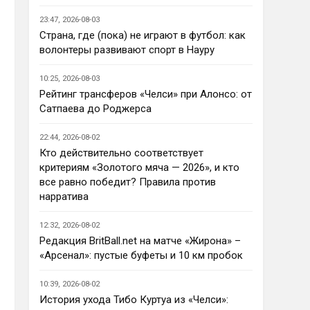
Кто согласен со Скоулзом, что
Челси будет бороться за титул в
23:47, 2026-08-03
этом сезоне?
Страна, где (пока) не играют в футбол: как
По факту почему нет ?Арсенал 
волонтеры развивают спорт в Науру
очевидно поплывет после 
исторической победы и 
10:25, 2026-08-03
очередного разочарования в 
Рейтинг трансферов «Челси» при Алонсо: от
ЛЧ и скажется средний 
Сатпаева до Роджерса
уровень исполнителей …Они и 
так переездили , там 
22:44, 2026-08-02
напрашивается перестройка. 
Кто действительно соответствует
МС будет по прежнему 
критериям «Золотого мяча — 2026», и кто
фаворитом , у Ливера бардак , 
все равно победит? Правила против
Шпоры накупили середняков , 
нарратива
не вылетят, но и чуда
Аристократ
• 23:01
12:32, 2026-08-02
Не будет, а у Челси приличная 
Редакция BritBall.net на матче «Жирона» –
закупка перед сезоном , если 
«Арсенал»: пустые буфеты и 10 км пробок
еще купят одного ЦЗ и вратаря 
то вполне можно без 
10:39, 2026-08-02
еврокубков плотно настроится 
История ухода Тибо Куртуа из «Челси»: