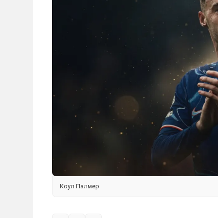
Коул Палмер