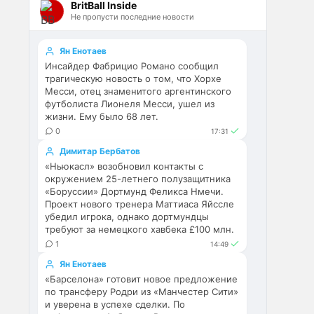
BritBall Inside
Мудрики ничего не могут 
Не пропусти последние новости
сделать с мёртвым Юве. Мы 
это видим 4-й сезон, одно и то 
же.
Ян Енотаев
Инсайдер Фабрицио Романо сообщил
Аристократ
• 17:56
трагическую новость о том, что Хорхе
Месси, отец знаменитого аргентинского
Ответ для Deep_Blue
футболиста Лионеля Месси, ушел из
Ну шо, теперь понял, почему
жизни. Ему было 68 лет.
никакого титула в этом сезоне и
близко не будет? Хвалёные
0
17:31
Они играть не будут , это 
Эстевао, Кенды и прочие
Димитар Бербатов
ротация …я бы по предсезонке 
Мудрики ни
«Ньюкасл» возобновил контакты с
не судил , идет перестройка, 
окружением 25-летнего полузащитника
плюс еще будут покупки. Хотя 
«Боруссии» Дортмунд Феликса Нмечи.
конечно это звоночек , сколько 
Проект нового тренера Маттиаса Яйссле
знаю Челси мы на 
убедил игрока, однако дортмундцы
предсезонках всегда всех на 
требуют за немецкого хавбека £100 млн.
кую вертели
1
14:49
Ян Енотаев
Аристократ
• 17:57
«Барселона» готовит новое предложение
Ответ для Britball
по трансферу Родри из «Манчестер Сити»
Ну поднять то понял, но теперь
и уверена в успехе сделки. По
кем усиливаться? Скатятся в