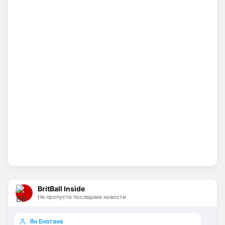
поднял за последнее врем …Исак , Тонали,
Гимарайнш , Холл на подходе , Гордон …
И про бизнес не кричат на каждом углу, 
как Болики, прокакавшие лярд
Britball
• 14:25
Хочу игру Мудрика седня посмотреть
Britball
• 14:26
Ответ для Аристократ
Вы вдумайтесь сколько Ньюкасл бабла
поднял за последнее врем …Исак , Тонали,
Гимарайнш , Холл на подходе , Гордон …
Ну поднять то понял, но теперь кем 
усиливаться? Скатятся в середину 
таблицы
Britball
• 14:47
Палестра напоминает Алонсо мне. По 
габаритам хотя бы
BritBall Inside
Не пропусти последние новости
Deep_Blue
• 16:31
Ответ для Аристократ
Ян Енотаев
Не будет, а у Челси приличная закупка