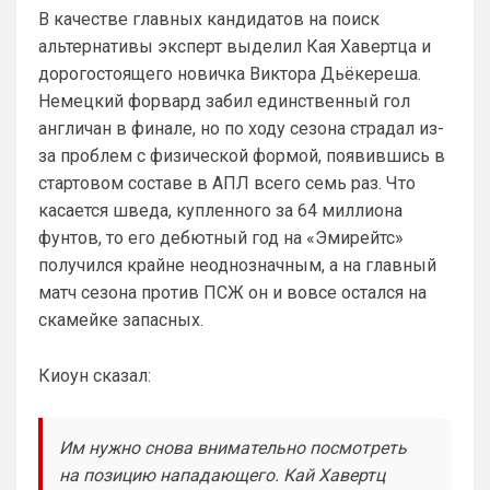
Аристократ
• 00:47
В качестве главных кандидатов на поиск
альтернативы эксперт выделил Кая Хавертца и
Ответ для SkyNet
Слава Богу, что хоть этого дебила Гео тут
дорогостоящего новичка Виктора Дьёкереша.
нет. А то раз в полгода ёбнет какую-нибудь
Немецкий форвард забил единственный гол
хуйню. Хотя все его перлы уже как п
Думаешь нет ?)А я думаю он наблюдает, 
англичан в финале, но по ходу сезона страдал из-
выжидает, и ждет подходящего 
за проблем с физической формой, появившись в
момента для «удара»
стартовом составе в АПЛ всего семь раз. Что
SkyNet
• 00:50
касается шведа, купленного за 64 миллиона
Ответ для Аристократ
фунтов, то его дебютный год на «Эмирейтс»
Думаешь нет ?)А я думаю он наблюдает,
получился крайне неоднозначным, а на главный
выжидает, и ждет подходящего момента
для «удара»
матч сезона против ПСЖ он и вовсе остался на
Может для удава? ))
скамейке запасных.
Аристократ
• 01:06
Ответ для SkyNet
Киоун сказал:
Может для удава? ))
Ааа, Кибер это ты , я только щас догнал 
про Скайнет )
Им нужно снова внимательно посмотреть
на позицию нападающего. Кай Хавертц
Britball
• 01:48