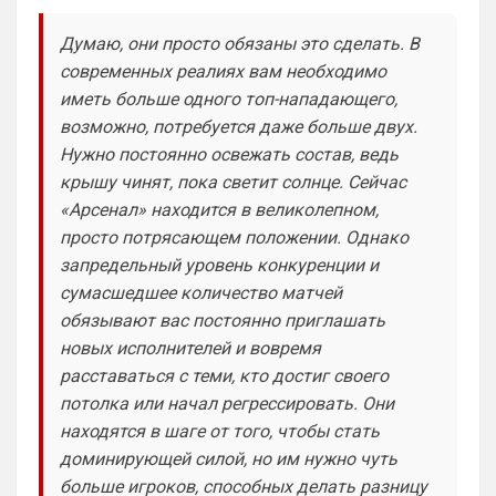
Ответ для Britball
Пацаны, будет время поставьте в профиле
Думаю, они просто обязаны это сделать. В
любимый клуб, если еще не поставили. Он
будет отображаться в комментах. Писать с
современных реалиях вам необходимо
Не хочу, я может ещё подумаю и 
Барбилону к примеру поставлю или 
иметь больше одного топ-нападающего,
Баварку. ))
возможно, потребуется даже больше двух.
Нужно постоянно освежать состав, ведь
Britball
• 02:16
крышу чинят, пока светит солнце. Сейчас
Ответ для SkyNet
«Арсенал» находится в великолепном,
Не хочу, я может ещё подумаю и Барбилону
к примеру поставлю или Баварку. ))
просто потрясающем положении. Однако
пока только Челси работает у нас. Я еще 
запредельный уровень конкуренции и
не все настроил, можешь даже шпор 
сумасшедшее количество матчей
поставить, лого не высветится)
обязывают вас постоянно приглашать
Deep_Blue
• 12:07
новых исполнителей и вовремя
расставаться с теми, кто достиг своего
Ответ для Аристократ
Конечно будет занятно , если Ямалю дадут
потолка или начал регрессировать. Они
ЗМ, а не Кейну
находятся в шаге от того, чтобы стать
А за что Кейну? Оба главных турнира, 
доминирующей силой, но им нужно чуть
ЧМ и ЛЧ, его команды слили.
больше игроков, способных делать разницу