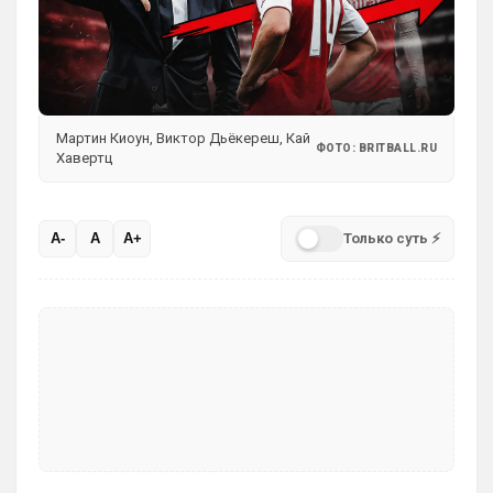
Мартин Киоун, Виктор Дьёкереш, Кай
ФОТО: BRITBALL.RU
Хавертц
Только суть ⚡
A-
A
A+
SkaVik
• 17:10
Должны смущать Лёлик и Болик, и черти 
еже с ними.)
Аристократ
• 19:07
Ответ для Britball