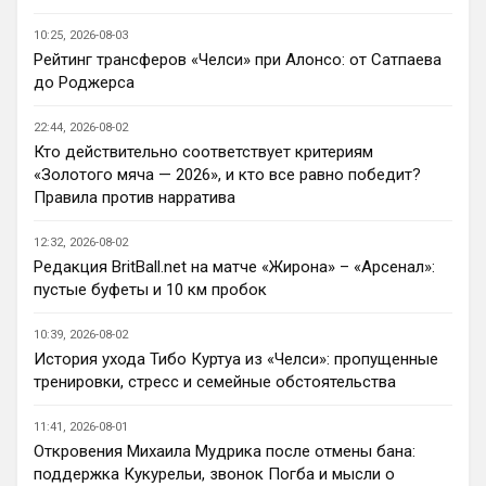
шевелятся, или плавят назад всех этих 
Кенд, Эмег и прочих Сарров. Нету в сто 
10:25, 2026-08-03
раз полезнее.
Рейтинг трансферов «Челси» при Алонсо: от Сатпаева
до Роджерса
Deep_Blue
• 22:47
Ответ для AndRey
22:44, 2026-08-02
Кто согласен со Скоулзом, что Челси будет
Кто действительно соответствует критериям
бороться за титул в этом сезоне?
«Золотого мяча — 2026», и кто все равно победит?
При всей симпатии к Челси - нет. Разве 
Правила против нарратива
что за какой-нибудь из кубков, и то при 
везении.
12:32, 2026-08-02
Редакция BritBall.net на матче «Жирона» – «Арсенал»:
Deep_Blue
• 22:49
пустые буфеты и 10 км пробок
Ответ для AndRey
Кто согласен со Скоулзом, что Челси будет
10:39, 2026-08-02
бороться за титул в этом сезоне?
История ухода Тибо Куртуа из «Челси»: пропущенные
Пока что предел мечтаний - зона ЛЧ. 
тренировки, стресс и семейные обстоятельства
Команда сырая, проблемы никуда не 
делись, матч с Тоттенхэмом это показал.
11:41, 2026-08-01
Откровения Михаила Мудрика после отмены бана:
Аристократ
• 23:00
поддержка Кукурельи, звонок Погба и мысли о
Ответ для AndRey