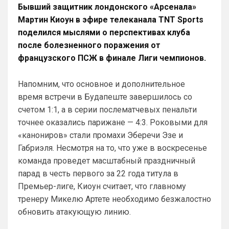
Мудрик и Гиттенс норм)
Бывший защитник лондонского «Арсенала»
Мартин Киоун в эфире телеканала TNT Sports
«Норм» от слова «нихрена подобного» ))
поделился мыслями о перспективах клуба
AndRey
• 19:26
после болезненного поражения от
Ответ для Аристократ
французского ПСЖ в финале Лиги чемпионов.
А меня смущают слова Мудрик, Бадиашиле,
Делап, Тосин, Фофана , и Гиттенс )
Напомним, что основное и дополнительное
Это слова проклятия
время встречи в Будапеште завершилось со
SkyNet
• 00:09
счетом 1:1, а в серии послематчевых пенальти
Ответ для Аристократ
точнее оказались парижане — 4:3. Роковыми для
Один минус, уже не юниор…
«канониров» стали промахи Эберечи Эзе и
Как раз таки это и плюс! )
Габриэля. Несмотря на то, что уже в воскресенье
команда проведет масштабный праздничный
SkyNet
• 00:13
парад в честь первого за 22 года титула в
Слава Богу, что хоть этого дебила Гео 
тут нет. А то раз в полгода ёбнет какую-
Премьер-лиге, Киоун считает, что главному
нибудь хуйню. Хотя все его перлы уже 
тренеру Микелю Артете необходимо безжалостно
как по лекалам. Но всё равно кровь из 
обновить атакующую линию.
глаз каждый раз...