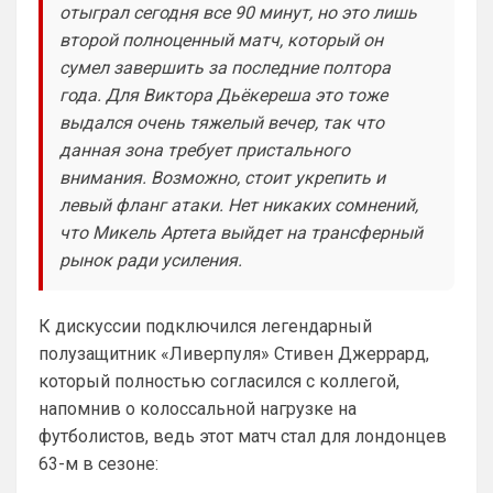
отыграл сегодня все 90 минут, но это лишь
блин узнаю наш старый добрый чат на 
второй полноценный матч, который он
Челси)))
сумел завершить за последние полтора
Britball
• 01:50
года. Для Виктора Дьёкереша это тоже
Пацаны, будет время поставьте в 
выдался очень тяжелый вечер, так что
профиле любимый клуб, если еще не 
данная зона требует пристального
поставили. Он будет отображаться в 
внимания. Возможно, стоит укрепить и
комментах. Писать с большой буквы, без 
всяких лишних знаков: Челси
левый фланг атаки. Нет никаких сомнений,
что Микель Артета выйдет на трансферный
Аристократ
• 01:51
рынок ради усиления.
Конечно будет занятно , если Ямалю 
дадут ЗМ, а не Кейну
К дискуссии подключился легендарный
SkyNet
• 01:57
полузащитник «Ливерпуля» Стивен Джеррард,
Ответ для Аристократ
который полностью согласился с коллегой,
Ааа, Кибер это ты , я только щас догнал про
Скайнет )
напомнив о колоссальной нагрузке на
Еба ты тормоз. ))
футболистов, ведь этот матч стал для лондонцев
63-м в сезоне:
SkyNet
• 01:59
изменено