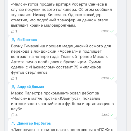
«Челси» готов продать вратаря Роберта Санчеса в
перед сезоном , если еще купят одного ЦЗ
случае покупки нового голкипера. Об этом сообщил
и вратаря то вполне можно без еврокубков
Ну шо, теперь понял, почему никакого 
журналист Низаар Кинселла. Однако инсайдер
титула в этом сезоне и близко не будет? 
отметил, что подобный трансфер на данном этапе
Хвалёные Эстевао, Кенды и прочие 
выглядит крайне маловероятным.
Мудрики ничего не могут сделать с 
1
09:00
мёртвым Юве. Мы это видим 4-й сезон, 
Ян Енотаев
одно и то же.
Бруну Гимарайнш прошел медицинский осмотр для
перехода в лондонский «Арсенал» и подпишет
Аристократ
• 17:56
контракт на четыре года. Главный тренер Микель
Артета лично пообщался с бразильцем. Сумма
Ответ для Deep_Blue
сделки с «Ньюкаслом» составит 75 миллионов
Ну шо, теперь понял, почему никакого титула
фунтов стерлингов.
в этом сезоне и близко не будет? Хвалёные
Эстевао, Кенды и прочие Мудрики ни
1
09:09
Они играть не будут , это ротация …я бы 
по предсезонке не судил , идет 
Андрей Дюмин
перестройка, плюс еще будут покупки. 
Марко Палестра прокомментировал дебют за
Хотя конечно это звоночек , сколько 
«Челси» в матче против «Ювентуса», похвалив
интенсивность английского футбола и организацию в
знаю Челси мы на предсезонках всегда 
клубе.
всех на кую вертели
4
22:40
Аристократ
• 17:57
Димитар Бербатов
«Ливерпуль» готовится начать переговоры с «ПСЖ» о
Ответ для Britball