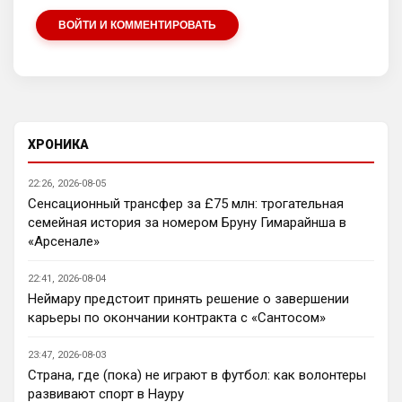
А Энцо в Сити, и все счастливы
ВОЙТИ И КОММЕНТИРОВАТЬ
SkyNet
• 22:29
Нету не нужно продавать.... Глупость.
Аристократ
• 22:42
Ответ для SkyNet
Нету не нужно продавать.... Глупость.
ХРОНИКА
Нашим нужно баланс выровнять, а 
22:26, 2026-08-05
бестолочей вроде Мудрика, Гиттенса, и 
Сенсационный трансфер за £75 млн: трогательная
Джексона никто покупать не хочет
семейная история за номером Бруну Гимарайнша в
AndRey
• 22:45
«Арсенале»
Кто согласен со Скоулзом, что Челси 
будет бороться за титул в этом сезоне?
22:41, 2026-08-04
Неймару предстоит принять решение о завершении
Deep_Blue
• 22:46
карьеры по окончании контракта с «Сантосом»
Ответ для Аристократ
Нашим нужно баланс выровнять, а
23:47, 2026-08-03
бестолочей вроде Мудрика, Гиттенса, и
Страна, где (пока) не играют в футбол: как волонтеры
Джексона никто покупать не хочет
Ну так пусть агенты этих товарищей 
развивают спорт в Науру