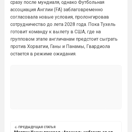
сразу после мундиаля, однако Футбольная
Ответ для Аристократ
ассоциация Англии (FA) заблаговременно
Конечно будет занятно , если Ямалю дадут
ЗМ, а не Кейну
согласовала новые условия, пролонгировав
А за что Кейну? Оба главных турнира, 
сотрудничество до лета 2028 года. Пока Тухель
ЧМ и ЛЧ, его команды слили.
готовит команду к вылету в США, где на
групповом этапе англичанам предстоит сыграть
Аристократ
• 13:34
против Хорватии, Ганы и Панамы, Гвардиола
Ответ для Deep_Blue
А за что Кейну? Оба главных турнира, ЧМ и
остается в режиме ожидания.
ЛЧ, его команды слили.
А Ямалю за что ?Блеклый турнир провел 
на ЧМ, Англия завоевала бронзу , не 
много не дотянули , считай рядом …ЛЧ 
Барса тоже не взяла , а по личной стате 
Кейн везде сильнее
Аристократ
• 13:35
Тот же Олисе больше за заслуживает , 
или Райс …если отдадут Ямалю это будет 
очередной цирк
ПРЕДЫДУЩАЯ СТАТЬЯ
Deep_Blue
• 14:43