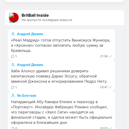
Палестра напоминает Алонсо мне. По 
габаритам хотя бы
BritBall Inside
Не пропусти последние новости
Deep_Blue
• 16:31
Ответ для Аристократ
Андрей Дюмин
Не будет, а у Челси приличная закупка
«Реал Мадрид» готов отпустить Винисиуса Жуниора,
перед сезоном , если еще купят одного ЦЗ
а «Арсенал» согласен заплатить любую сумму за
и вратаря то вполне можно без еврокубков
Ну шо, теперь понял, почему никакого 
бразильца.
титула в этом сезоне и близко не будет? 
1
21:56
Хвалёные Эстевао, Кенды и прочие 
Андрей Дюмин
Мудрики ничего не могут сделать с 
Хаби Алонсо удивил решением доверить
мёртвым Юве. Мы это видим 4-й сезон, 
капитанскую повязку Дарио Эссугу, обратной
одно и то же.
заменой Джексона и игнорированием Педро Нету.
1
23:47
Аристократ
• 17:56
Ян Енотаев
Ответ для Deep_Blue
Нападающий Абу Камара близок к переходу в
Ну шо, теперь понял, почему никакого титула
«Портсмут». Инсайдер Фабрицио Романо сообщил,
в этом сезоне и близко не будет? Хвалёные
Эстевао, Кенды и прочие Мудрики ни
что переговоры с «Халл Сити» находятся на
Они играть не будут , это ротация …я бы 
финальной стадии, и сделка может быть официально
по предсезонке не судил , идет 
оформлена в ближайшие дни.
перестройка, плюс еще будут покупки. 
0
10:53