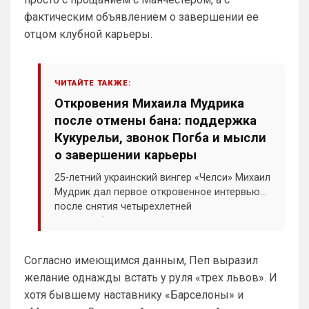
Ответ для SkyNet
фактическим объявлением о завершении ее
Может для удава? ))
отцом клубной карьеры.
Ааа, Кибер это ты , я только щас догнал 
про Скайнет )
Britball
• 01:48
ЧИТАЙТЕ ТАКЖЕ:
блин узнаю наш старый добрый чат на 
Откровения Михаила Мудрика
Челси)))
после отмены бана: поддержка
Кукурельи, звонок Погба и мысли
Britball
• 01:50
о завершении карьеры
Пацаны, будет время поставьте в 
профиле любимый клуб, если еще не 
25-летний украинский вингер «Челси» Михаил
поставили. Он будет отображаться в 
Мудрик дал первое откровенное интервью
комментах. Писать с большой буквы, без 
после снятия четырехлетней
всяких лишних знаков: Челси
дисквалификации за нарушение
антидопинговых правил. Футболист
Аристократ
• 01:51
признался, что тяжело переживал
Конечно будет занятно , если Ямалю 
Согласно имеющимся данным, Пеп выразил
эмоциональный кризис и сталкивался с
дадут ЗМ, а не Кейну
желание однажды встать у руля «трех львов». И
предательством со стороны близких людей.
SkyNet
• 01:57
хотя бывшему наставнику «Барселоны» и