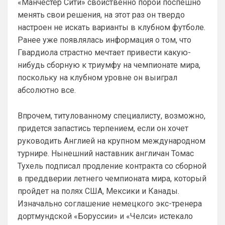
«Манчестер Сити» свойственно порой поспешно
Ответ для Аристократ
Ааа, Кибер это ты , я только щас догнал про
менять свои решения, на этот раз он твердо
Скайнет )
настроен не искать варианты в клубном футболе.
Еба ты тормоз. ))
Ранее уже появлялась информация о том, что
SkyNet
• 01:59
изменено
Гвардиола страстно мечтает привести какую-
нибудь сборную к триумфу на чемпионате мира,
Ответ для Britball
Пацаны, будет время поставьте в профиле
поскольку на клубном уровне он выиграл
любимый клуб, если еще не поставили. Он
абсолютно все.
будет отображаться в комментах. Писать с
Не хочу, я может ещё подумаю и 
Барбилону к примеру поставлю или 
Впрочем, титулованному специалисту, возможно,
Баварку. ))
придется запастись терпением, если он хочет
Britball
• 02:16
руководить Англией на крупном международном
Ответ для SkyNet
турнире. Нынешний наставник англичан Томас
Не хочу, я может ещё подумаю и Барбилону
Тухель подписал продление контракта со сборной
к примеру поставлю или Баварку. ))
в преддверии летнего чемпионата мира, который
пока только Челси работает у нас. Я еще 
не все настроил, можешь даже шпор 
пройдет на полях США, Мексики и Канады.
поставить, лого не высветится)
Изначально соглашение немецкого экс-тренера
дортмундской «Боруссии» и «Челси» истекало
Deep_Blue
• 12:07