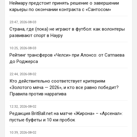
Неймару предстоит принять решение о завершении
Deep_Blue
• 22:46
карьеры по окончании контракта с «Сантосом»
Ответ для Аристократ
Нашим нужно баланс выровнять, а
23:47, 2026-08-03
бестолочей вроде Мудрика, Гиттенса, и
Страна, где (пока) не играют в футбол: как волонтеры
Джексона никто покупать не хочет
Ну так пусть агенты этих товарищей 
развивают спорт в Науру
шевелятся, или плавят назад всех этих 
Кенд, Эмег и прочих Сарров. Нету в сто 
10:25, 2026-08-03
раз полезнее.
Рейтинг трансферов «Челси» при Алонсо: от Сатпаева
до Роджерса
Deep_Blue
• 22:47
Ответ для AndRey
22:44, 2026-08-02
Кто согласен со Скоулзом, что Челси будет
Кто действительно соответствует критериям
бороться за титул в этом сезоне?
«Золотого мяча — 2026», и кто все равно победит?
При всей симпатии к Челси - нет. Разве 
Правила против нарратива
что за какой-нибудь из кубков, и то при 
везении.
12:32, 2026-08-02
Редакция BritBall.net на матче «Жирона» – «Арсенал»:
Deep_Blue
• 22:49
пустые буфеты и 10 км пробок
Ответ для AndRey
Кто согласен со Скоулзом, что Челси будет
10:39, 2026-08-02
бороться за титул в этом сезоне?