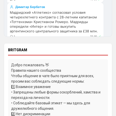
Хотя конечно это звоночек , сколько 
Димитар Бербатов
знаю Челси мы на предсезонках всегда 
Мадридский «Атлетико» согласовал условия
всех на кую вертели
четырехлетнего контракта с 28-летним капитанoм
«Тоттенхэма» Кристианом Ромеро. Мадридцы
Аристократ
• 17:57
опередили «Интер» и готовы выкупить
аргентинского центрального защитника за £38 млн.
Ответ для Britball
Ну поднять то понял, но теперь кем
1
15:46
усиливаться? Скатятся в середину таблицы
Ян Енотаев
Видать такая стратегия теперь, будут 
Бруну Гимарайнш прошел медицинский осмотр для
BRITGRAM
академию подтягивать и закупаться 
перехода в лондонский «Арсенал» и подпишет
молоднякам , естественно в ущерб 
контракт на четыре года. Главный тренер Микель
результатам …решили резко заделаться 
Артета лично пообщался с бразильцем. Сумма
Добро пожаловать 👋
сделки с «Ньюкаслом» составит 75 миллионов
Лейпцигом каким-нибудь
Правила нашего сообщества
фунтов стерлингов.
Чтобы общение в чате было приятным для всех,
Аристократ
• 17:58
1
09:09
просим вас соблюдать следующие нормы:
Ответ для Britball
Андрей Дюмин
1️⃣ Взаимное уважение
Хочу игру Мудрика седня посмотреть
Посредники Фоларина Балогуна предложили
• Запрещены любые формы оскорблений, хамства и
«Тоттенхэму» купить 25-летнего нападающего из
перехода на личности.
Та ты мазохист )
«Монако».
• Соблюдайте базовый этикет — мы здесь для
1
22:49
dimension
• 20:55
дружелюбного общения.
Димитар Бербатов
пока конечно не радует игрой челси) с 
2️⃣ Нет дискриминации