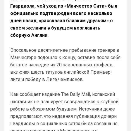
Слава Богу, что хоть этого дебила Гео 
Гвардиола, чей уход из «Манчестер Сити» был
тут нет. А то раз в полгода ёбнет какую-
официально подтвержден всего несколько
нибудь хуйню. Хотя все его перлы уже 
дней назад, «рассказал близким друзьям» о
как по лекалам. Но всё равно кровь из 
своем желании в будущем возглавить
глаз каждый раз...
сборную Англии.
Аристократ
• 00:47
Ответ для SkyNet
Эпохальное десятилетнее пребывание тренера в
Слава Богу, что хоть этого дебила Гео тут
Манчестере подошло к концу, оставив после себя
нет. А то раз в полгода ёбнет какую-нибудь
хуйню. Хотя все его перлы уже как п
богатое наследие из 20 завоеванных трофеев,
Думаешь нет ?)А я думаю он наблюдает, 
включая шесть титулов английской Премьер-
выжидает, и ждет подходящего 
момента для «удара»
лиги и победу в Лиге чемпионов.
SkyNet
• 00:50
Как сообщает издание The Daily Mail, испанский
Ответ для Аристократ
наставник не планирует возвращаться к клубной
Думаешь нет ?)А я думаю он наблюдает,
выжидает, и ждет подходящего момента
работе в обозримом будущем. Источники даже
для «удара»
Может для удава? ))
предполагают, что недавняя публикация дочери
Гвардиолы в социальных сетях была связана не
Аристократ
• 01:06
просто с прощанием с Манчестером, а с