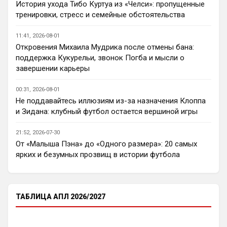
История ухода Тибо Куртуа из «Челси»: пропущенные
Пока что предел мечтаний - зона ЛЧ. 
тренировки, стресс и семейные обстоятельства
Команда сырая, проблемы никуда не 
делись, матч с Тоттенхэмом это показал.
11:41, 2026-08-01
Откровения Михаила Мудрика после отмены бана:
Аристократ
• 23:00
поддержка Кукурельи, звонок Погба и мысли о
Ответ для AndRey
завершении карьеры
Кто согласен со Скоулзом, что Челси будет
бороться за титул в этом сезоне?
00:31, 2026-08-01
По факту почему нет ?Арсенал очевидно 
Не поддавайтесь иллюзиям из-за назначения Клоппа
поплывет после исторической победы и 
и Зидана: клубный футбол остается вершиной игры
очередного разочарования в ЛЧ и 
скажется средний уровень 
21:52, 2026-07-30
исполнителей …Они и так переездили , 
От «Малыша Пэна» до «Одного размера»: 20 самых
там напрашивается перестройка. МС 
ярких и безумных прозвищ в истории футбола
будет по прежнему фаворитом , у 
Ливера бардак , Шпоры накупили 
середняков , не вылетят, но и чуда
ТАБЛИЦА АПЛ 2026/2027
Аристократ
• 23:01
Не будет, а у Челси приличная закупка 
перед сезоном , если еще купят одного 