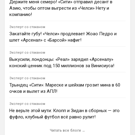
Держите меня семеро! «Сити» отправил десант в
Ян Енотаев
Азию, чтобы оптом выгрести из «Челси» Нету и
Возможная продажа Педру Нету в «Манчестер Сити»
ради развития Эстевао и Жеовани Кенды может
компанию!
стать фатальной ошибкой для «Челси». Португалец
является самым продуктивным вингером команды, а
Эксперт со стаканом
его реальная стоимость достигает 120 млн фунтов.
Закатайте губу! «Челси» продлевает Жоао Педро и
3
12:00
шлет «Арсенал» с «Барсой» нафиг!
Ян Енотаев
Лондонский «Арсенал» рассматривает трансфер
Эксперт со стаканом
форварда «Эвертона» Илимана Ндиайе на случай
Выкусили, лондонцы: «Реал» зарядил «Арсеналу»
провала сделки по Винисиусу Жуниору. За
конский ценник под 150 миллионов за Винисиуса!
сенегальца также борются «Манчестер Юнайтед»,
«Манчестер Сити» и другие клубы, а ириски просят
Эксперт со стаканом
75 миллионов фунтов стерлингов.
Трындец «Сити»: Мареске и шейхам грозит мина в 60
1
10:39
очков и вылет из АПЛ!
Димитар Бербатов
«Ньюкасл» дал четко понять «Манчестер Юнайтед»,
Эксперт со стаканом
что 21-летний левый защитник Льюис Холл не
Не верьте этой мути: Клопп и Зидан в сборных — это
продается. «Сороки» блокируют трансфер после
ухода ключевых лидеров, а Майкл Каррик вынужден
фуфло, клубный футбол всё равно рулит!
искать альтернативы, включая Майлза Льюиса-
Скелли из «Арсенала».
Читать все блоги →
1
15:59