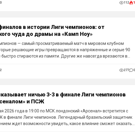
0
112
1
финалов в истории Лиги чемпионов: от
ого чуда до драмы на «Камп Ноу»
мпионов — самый просматриваемый матч в мировом клубном
торые решающие игры превращаются в напряженные и серые 90
е быстро стираются из памяти. Другие же навсегда врезаются в
даря голам на последних секундах, ударам через себя или
еки всякой логике. Перед вами десятка величайших финалов,
2
277
0
либо дарил нам этот турнир.
казывает ничью 3-3 в финале Лиги чемпионов
сеналом» и ПСЖ
ая 2026 года в 19:00 по МСК лондонский «Арсенал» встретится с
 в финале Лиги чемпионов. Легендарный бразильский защитник
ением ждет возможности увидеть, какое влияние сможет оказать
венник Габриэл Магальяйнс на игру в Будапеште.