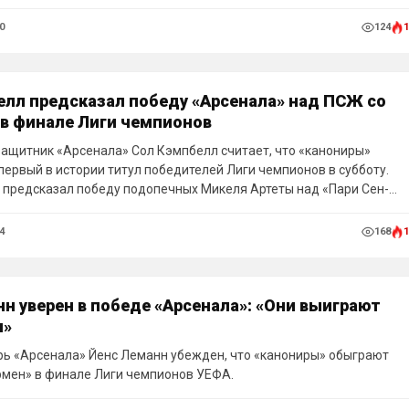
0
124
1
елл предсказал победу «Арсенала» над ПСЖ со
 в финале Лиги чемпионов
ащитник «Арсенала» Сол Кэмпбелл считает, что «канониры»
первый в истории титул победителей Лиги чемпионов в субботу.
 предсказал победу подопечных Микеля Артеты над «Пари Сен-
етом 3:2 в Будапеште и призвал лондонцев бережно отнестись к
м у чужих ворот.
4
168
1
н уверен в победе «Арсенала»: «Они выиграют
л»
ь «Арсенала» Йенс Леманн убежден, что «канониры» обыграют
мен» в финале Лиги чемпионов УЕФА.