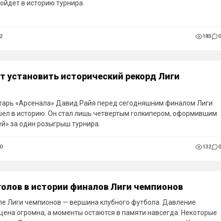
ойдет в историю турнира.
2
183
0
т установить исторический рекорд Лиги
тарь «Арсенала» Давид Райя перед сегодняшним финалом Лиги
ел в историю. Он стал лишь четвертым голкипером, оформившим
ей» за один розыгрыш турнира.
0
132
0
голов в истории финалов Лиги чемпионов
ле Лиги чемпионов — вершина клубного футбола. Давление
сцена огромна, а моменты остаются в памяти навсегда. Некоторые