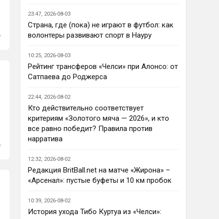
Кто согласен со Скоулзом, что
Челси будет бороться за титул в
23:47, 2026-08-03
этом сезоне?
Страна, где (пока) не играют в футбол: как
По факту почему нет ?Арсенал 
волонтеры развивают спорт в Науру
очевидно поплывет после 
исторической победы и 
10:25, 2026-08-03
очередного разочарования в 
Рейтинг трансферов «Челси» при Алонсо: от
ЛЧ и скажется средний 
Сатпаева до Роджерса
уровень исполнителей …Они и 
так переездили , там 
22:44, 2026-08-02
напрашивается перестройка. 
Кто действительно соответствует
МС будет по прежнему 
критериям «Золотого мяча — 2026», и кто
фаворитом , у Ливера бардак , 
все равно победит? Правила против
Шпоры накупили середняков , 
нарратива
не вылетят, но и чуда
Аристократ
• 23:01
12:32, 2026-08-02
Не будет, а у Челси приличная 
Редакция BritBall.net на матче «Жирона» –
закупка перед сезоном , если 
«Арсенал»: пустые буфеты и 10 км пробок
еще купят одного ЦЗ и вратаря 
то вполне можно без 
10:39, 2026-08-02
еврокубков плотно настроится 
История ухода Тибо Куртуа из «Челси»: