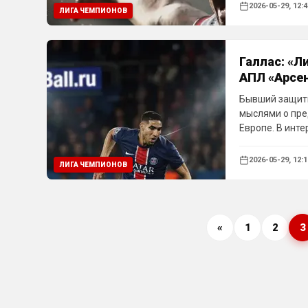
2026-05-29, 12:4
ЛИГА ЧЕМПИОНОВ
Галлас: «Л
АПЛ «Арсе
Бывший защитн
мыслями о пре
Европе. В инте
долгожданное 
против ПСЖ в 
2026-05-29, 12:1
ЛИГА ЧЕМПИОНОВ
«
1
2
3