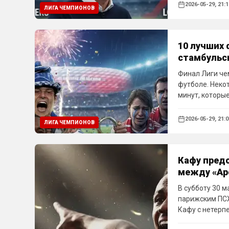
2026-05-29, 21:1
ЛИГА ЧЕМПИОНОВ
10 лучших 
стамбульск
Финал Лиги че
футболе. Неко
минут, которы
историю благо
камбэкам вопр
2026-05-29, 21:0
ЛИГА ЧЕМПИОНОВ
которые когда-
Кафу предс
между «Ар
В субботу 30 м
парижским ПСЖ
Кафу с нетерп
его соотечест