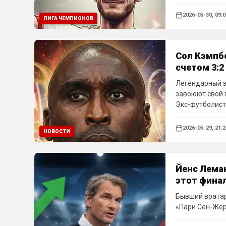
2026-05-30, 09:0
ЛИГА ЧЕМПИОНОВ
Сол Кэмпб
счетом 3:2
Легендарный з
завоюют свой 
Экс-футболист
Жермен» со сч
своим момента
2026-05-29, 21:2
НОВОСТИ
Йенс Леман
этот фина
Бывший вратар
«Пари Сен-Жер