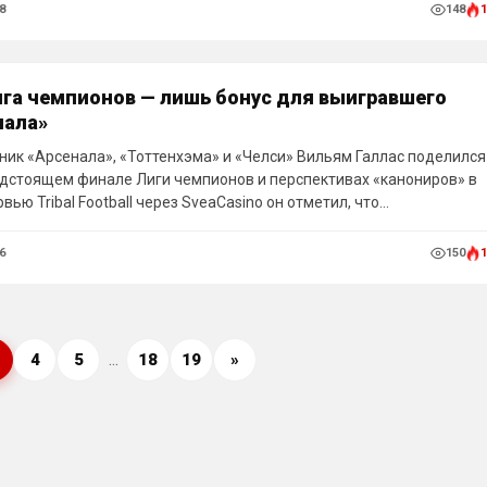
8
148
1
ига чемпионов — лишь бонус для выигравшего
нала»
ик «Арсенала», «Тоттенхэма» и «Челси» Вильям Галлас поделился
дстоящем финале Лиги чемпионов и перспективах «канониров» в
рвью Tribal Football через SveaCasino он отметил, что
чемпионство в АПЛ было главной целью лондонцев, а финал
Будапеште станет для них отличным бонусом.
6
150
1
...
4
5
18
19
»