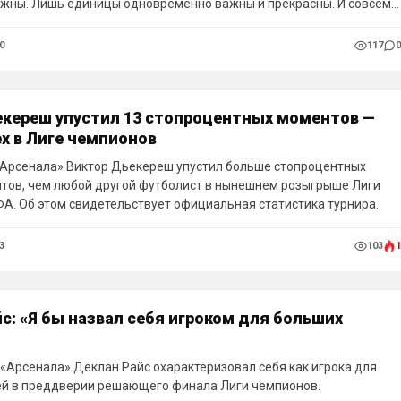
ажны. Лишь единицы одновременно важны и прекрасны. И совсем
астоящему незабываемы — из тех, что даже нейтральный
трит в тишине, а затем пересматривает снова. Перед вами десять
0
117
0
лов, когда-либо забитых в финалах Лиги чемпионов.
екереш упустил 13 стопроцентных моментов —
х в Лиге чемпионов
Арсенала» Виктор Дьекереш упустил больше стопроцентных
тов, чем любой другой футболист в нынешнем розыгрыше Лиги
А. Об этом свидетельствует официальная статистика турнира.
3
103
1
с: «Я бы назвал себя игроком для больших
«Арсенала» Деклан Райс охарактеризовал себя как игрока для
й в преддверии решающего финала Лиги чемпионов.