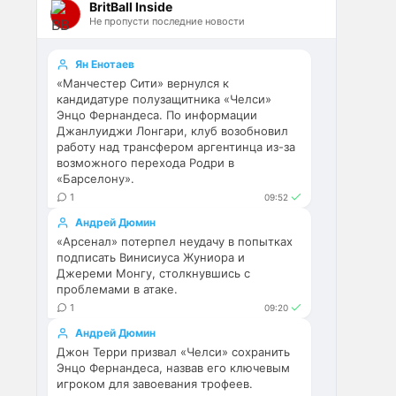
BritBall Inside
Мудрики ничего не могут 
Не пропусти последние новости
сделать с мёртвым Юве. Мы 
это видим 4-й сезон, одно и то 
же.
Ян Енотаев
«Манчестер Сити» вернулся к
Аристократ
• 17:56
кандидатуре полузащитника «Челси»
Энцо Фернандеса. По информации
Ответ для Deep_Blue
Джанлуиджи Лонгари, клуб возобновил
Ну шо, теперь понял, почему
работу над трансфером аргентинца из-за
никакого титула в этом сезоне и
возможного перехода Родри в
близко не будет? Хвалёные
Они играть не будут , это 
«Барселону».
Эстевао, Кенды и прочие
ротация …я бы по предсезонке 
Мудрики ни
1
09:52
не судил , идет перестройка, 
Андрей Дюмин
плюс еще будут покупки. Хотя 
«Арсенал» потерпел неудачу в попытках
конечно это звоночек , сколько 
подписать Винисиуса Жуниора и
знаю Челси мы на 
Джереми Монгу, столкнувшись с
предсезонках всегда всех на 
проблемами в атаке.
кую вертели
1
09:20
Андрей Дюмин
Аристократ
• 17:57
Джон Терри призвал «Челси» сохранить
Ответ для Britball
Энцо Фернандеса, назвав его ключевым
Ну поднять то понял, но теперь
игроком для завоевания трофеев.
кем усиливаться? Скатятся в