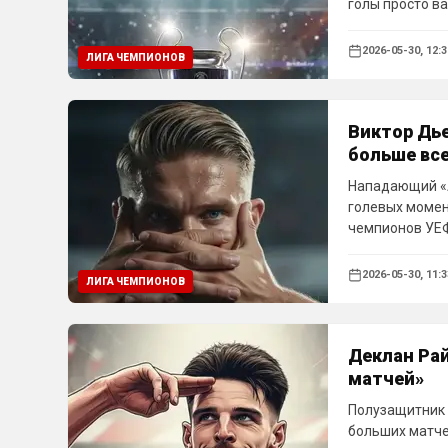
голы просто в
немногие по-н
болельщик смо
2026-05-30, 12:3
ЛИГА ЧЕМПИОНОВ
величайших го
Виктор Дь
больше все
Нападающий «
голевых момен
чемпионов УЕФ
2026-05-30, 11:3
ЛИГА ЧЕМПИОНОВ
Деклан Рай
матчей»
Полузащитник 
больших матче