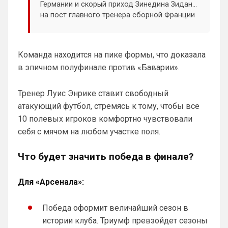
Германии и скорый приход Зинедина Зидана
на пост главного тренера сборной Франции
породили разговоры о том, что
международный футбол становится новой
главной ареной для элитных специалистов.
Команда находится на пике формы, что доказала
Однако журналист Марк Огден в материале
в эпичном полуфинале против «Баварии».
для ESPN объясняет, почему это иллюзия.
Тренер Луис Энрике ставит свободный
атакующий футбол, стремясь к тому, чтобы все
10 полевых игроков комфортно чувствовали
себя с мячом на любом участке поля.
Что будет значить победа в финале?
Для «Арсенала»:
Победа оформит величайший сезон в
истории клуба. Триумф превзойдет сезоны