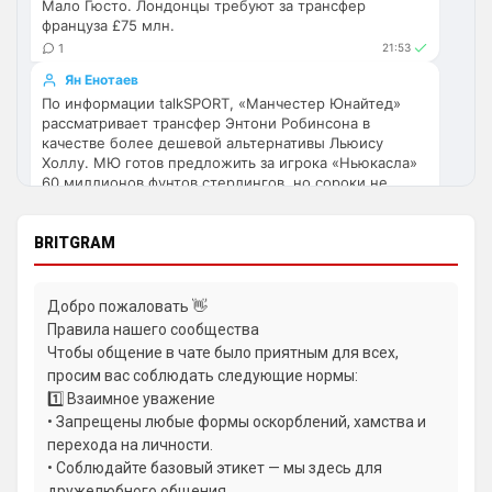
Мало Гюсто. Лондонцы требуют за трансфер
перестройка, плюс еще будут покупки. 
француза £75 млн.
Хотя конечно это звоночек , сколько 
1
21:53
знаю Челси мы на предсезонках всегда 
Ян Енотаев
всех на кую вертели
По информации talkSPORT, «Манчестер Юнайтед»
рассматривает трансфер Энтони Робинсона в
Аристократ
• 17:57
качестве более дешевой альтернативы Льюису
Холлу. МЮ готов предложить за игрока «Ньюкасла»
Ответ для Britball
60 миллионов фунтов стерлингов, но сороки не
Ну поднять то понял, но теперь кем
усиливаться? Скатятся в середину таблицы
хотят его продавать.
1
08:53
Видать такая стратегия теперь, будут 
BRITGRAM
академию подтягивать и закупаться 
Андрей Дюмин
молоднякам , естественно в ущерб 
Энцо Мареска похвалил Витора Рейса за
результатам …решили резко заделаться 
предсезонные матчи за «Манчестер Сити», но
Добро пожаловать 👋
отложил решение о его будущем до конца сборов.
Лейпцигом каким-нибудь
Правила нашего сообщества
1
22:16
Чтобы общение в чате было приятным для всех,
Аристократ
• 17:58
Ян Енотаев
просим вас соблюдать следующие нормы:
Ответ для Britball
Защитник Уэсли Фофана не планирует уходить из
1️⃣ Взаимное уважение
Хочу игру Мудрика седня посмотреть
лондонского «Челси». По информации журналиста
• Запрещены любые формы оскорблений, хамства и
Бена Джейкобса, француз твердо намерен остаться
перехода на личности.
Та ты мазохист )
в команде, чтобы набрать отличную форму и
• Соблюдайте базовый этикет — мы здесь для
доказать болельщикам свою ценность.
dimension
• 20:55
дружелюбного общения.