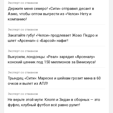
Нападающий «Челси» Жоао Педро поддержал
Эксперт со стаканом
неожиданный переход 35-летнего Дэнни Уэлбека из
Держите меня семеро! «Сити» отправил десант в
«Брайтона». Бразилец назвал опытного форварда
Азию, чтобы оптом выгрести из «Челси» Нету и
ключевым человеком в своей жизни, который
поможет молодой команде Хаби Алонсо на поле и в
компанию!
раздевалке.
1
16:24
Эксперт со стаканом
Закатайте губу! «Челси» продлевает Жоао Педро и
Андрей Дюмин
шлет «Арсенал» с «Барсой» нафиг!
Хаби Алонсо разобрал поражение от «Ювентуса» 0:1,
заявив о необходимости учиться на опыте в «Реал
Мадриде» и ждать возвращения остальных лидеров.
Эксперт со стаканом
2
23:51
Выкусили, лондонцы: «Реал» зарядил «Арсеналу»
конский ценник под 150 миллионов за Винисиуса!
Андрей Дюмин
Джейми Каррагер назвал покупку Пепа Чаваррии
заявкой «Челси» на титул, сравнив трансфер экс-
Эксперт со стаканом
игрока «Райо Вальекано» с приходом Марка
Трындец «Сити»: Мареске и шейхам грозит мина в 60
Кукурельи.
очков и вылет из АПЛ!
1
21:43
Эксперт со стаканом
Димитар Бербатов
Не верьте этой мути: Клопп и Зидан в сборных — это
Разница в инсайдах Дэвида Орнштейна и Фабрицио
Романо объясняется разным подходом к
фуфло, клубный футбол всё равно рулит!
источникам. Орнштейн опирался на уверенность