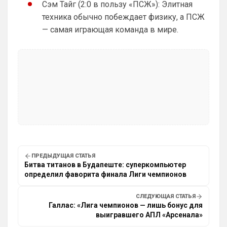
Сэм Тайг (2:0 в пользу «ПСЖ»): Элитная
Deep_Blue
• 14:43
техника обычно побеждает физику, а ПСЖ
Ответ для Аристократ
— самая играющая команда в мире.
А Ямалю за что ?Блеклый турнир провел на
ЧМ, Англия завоевала бронзу , не много не
дотянули , считай рядом …ЛЧ Барса тож
Ямалю тоже не за что, я бы за Родри 
проголосовал. Организация игры у 
испанцев за облаками и главный 
организатор там Родри.
AndRey
• 17:07
Вроде Челси отправился в Португалию 
за голкипером Порту
SkaVik
• 17:09
ПРЕДЫДУЩАЯ СТАТЬЯ
Ответ для AndRey
Битва титанов в Будапеште: суперкомпьютер
Вроде Челси отправился в Португалию за
определил фаворита финала Лиги чемпионов
голкипером Порту
Ну, наконец-то! А то уже думалось, 
СЛЕДУЮЩАЯ СТАТЬЯ
Санчес с нами навсегда.
Галлас: «Лига чемпионов — лишь бонус для
выигравшего АПЛ «Арсенала»
Аристократ
• 17:26