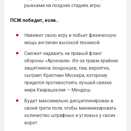
SkyNet
• 01:57
рывками на поздних стадиях игры.
Ответ для Аристократ
Ааа, Кибер это ты , я только щас догнал про
Скайнет )
ПСЖ победит, если...
Еба ты тормоз. ))
Навяжет свою игру и побьет физическую
SkyNet
• 01:59
изменено
мощь англичан высокой техникой.
Ответ для Britball
Пацаны, будет время поставьте в профиле
Сможет надавить на правый фланг
любимый клуб, если еще не поставили. Он
обороны «Арсенала». Из-за травм крайних
будет отображаться в комментах. Писать с
Не хочу, я может ещё подумаю и 
защитников лондонцев, там, вероятно,
Барбилону к примеру поставлю или 
сыграет Кристиан Москера, которому
Баварку. ))
придется противостоять лучшей связке
Britball
• 02:16
мира Кварацхелия — Мендеш.
Ответ для SkyNet
Не хочу, я может ещё подумаю и Барбилону
Будет максимально дисциплинирован в
к примеру поставлю или Баварку. ))
своей трети поля, чтобы минимизировать
пока только Челси работает у нас. Я еще 
количество штрафных и угловых у своих
не все настроил, можешь даже шпор 
ворот.
поставить, лого не высветится)