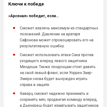
Ключи к победе
Аристократ
• 01:06
Ответ для SkyNet
Может для удава? ))
«Арсенал» победит, если...
Ааа, Кибер это ты , я только щас догнал 
про Скайнет )
Сможет извлечь максимум из стандартных
положений. Давление на вратаря
Britball
• 01:48
Сафонова может спровоцировать его на
блин узнаю наш старый добрый чат на 
результативную ошибку.
Челси)))
Сможет использовать атаки Сака против
Britball
• 01:50
Пацаны, будет время поставьте в 
уходящего вперед левого защитника
профиле любимый клуб, если еще не 
Мендеша. Также лондонцам стоит давить
поставили. Он будет отображаться в 
на свой левый фланг, если Уоррен Заир-
комментах. Писать с большой буквы, без 
Эмери снова будет вынужден играть
всяких лишних знаков: Челси
справа в защите.
Аристократ
• 01:51
Хаверц сможет надежно принимать и
Конечно будет занятно , если Ямалю 
дадут ЗМ, а не Кейну
сохранять мяч, продвигая команду вперед,
а Дьёкереш будет изматывать защитников