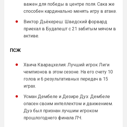
важен для победы в центре поля. Сака же
SkyNet
• 00:13
способен кардинально менять игру в атаке.
Слава Богу, что хоть этого дебила Гео 
тут нет. А то раз в полгода ёбнет какую-
Виктор Дьёкереш: Шведский форвард
нибудь хуйню. Хотя все его перлы уже 
приехал в Будапешт с 21 забитым мячом в
как по лекалам. Но всё равно кровь из 
активе.
глаз каждый раз...
Аристократ
• 00:47
ПСЖ
Ответ для SkyNet
Слава Богу, что хоть этого дебила Гео тут
Хвича Кварацхелия: Лучший игрок Лиги
нет. А то раз в полгода ёбнет какую-нибудь
хуйню. Хотя все его перлы уже как п
чемпионов в этом сезоне. На его счету 10
Думаешь нет ?)А я думаю он наблюдает, 
выжидает, и ждет подходящего 
голов и 6 результативных передач в 15
момента для «удара»
играх.
SkyNet
• 00:50
Усман Дембеле и Дезире Дуэ: Дембеле
Ответ для Аристократ
опасен своим интеллектом и движением.
Думаешь нет ?)А я думаю он наблюдает,
Дуэ был признан лучшим игроком
выжидает, и ждет подходящего момента
для «удара»
прошлогоднего финала ЛЧ.
Может для удава? ))