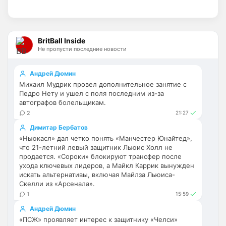
Britball
• 14:47
Палестра напоминает Алонсо мне. По 
габаритам хотя бы
BritBall Inside
Не пропусти последние новости
Deep_Blue
• 16:31
Ответ для Аристократ
Андрей Дюмин
Не будет, а у Челси приличная закупка
Михаил Мудрик провел дополнительное занятие с
перед сезоном , если еще купят одного ЦЗ
Педро Нету и ушел с поля последним из-за
и вратаря то вполне можно без еврокубков
Ну шо, теперь понял, почему никакого 
автографов болельщикам.
титула в этом сезоне и близко не будет? 
2
21:27
Хвалёные Эстевао, Кенды и прочие 
Димитар Бербатов
Мудрики ничего не могут сделать с 
«Ньюкасл» дал четко понять «Манчестер Юнайтед»,
мёртвым Юве. Мы это видим 4-й сезон, 
что 21-летний левый защитник Льюис Холл не
одно и то же.
продается. «Сороки» блокируют трансфер после
ухода ключевых лидеров, а Майкл Каррик вынужден
Аристократ
• 17:56
искать альтернативы, включая Майлза Льюиса-
Скелли из «Арсенала».
Ответ для Deep_Blue
Ну шо, теперь понял, почему никакого титула
1
15:59
в этом сезоне и близко не будет? Хвалёные
Андрей Дюмин
Эстевао, Кенды и прочие Мудрики ни
Они играть не будут , это ротация …я бы 
«ПСЖ» проявляет интерес к защитнику «Челси»
по предсезонке не судил , идет 