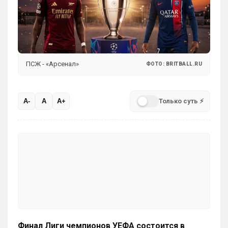
ПСЖ - «Арсенал»
ФОТО: BRITBALL.RU
Только суть ⚡
A-
A
A+
Финал Лиги чемпионов УЕФА состоится в