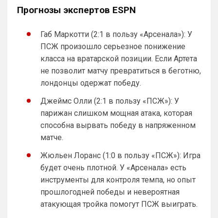
Deep_Blue
• 12:07
Прогнозы экспертов ESPN
Ответ для Аристократ
Конечно будет занятно , если Ямалю дадут
Габ Маркотти (2:1 в пользу «Арсенала»): У
ЗМ, а не Кейну
ПСЖ произошло серьезное понижение
А за что Кейну? Оба главных турнира, 
класса на вратарской позиции. Если Артета
ЧМ и ЛЧ, его команды слили.
не позволит матчу превратиться в беготню,
Аристократ
• 13:34
лондонцы одержат победу.
Ответ для Deep_Blue
Джеймс Олли (2:1 в пользу «ПСЖ»): У
А за что Кейну? Оба главных турнира, ЧМ и
ЛЧ, его команды слили.
парижан слишком мощная атака, которая
А Ямалю за что ?Блеклый турнир провел 
способна вырвать победу в напряженном
на ЧМ, Англия завоевала бронзу , не 
матче.
много не дотянули , считай рядом …ЛЧ 
Барса тоже не взяла , а по личной стате 
Жюльен Лоранс (1:0 в пользу «ПСЖ»): Игра
Кейн везде сильнее
будет очень плотной. У «Арсенала» есть
инструменты для контроля темпа, но опыт
Аристократ
• 13:35
прошлогодней победы и невероятная
Тот же Олисе больше за заслуживает , 
или Райс …если отдадут Ямалю это будет 
атакующая тройка помогут ПСЖ выиграть.
очередной цирк