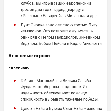
клубов, выигрывавших европейский
трофей два года подряд (наряду с
SkaVik
• 17:10
Должны смущать Лёлик и Болик, и черти 
«Реалом», «Баварией», «Миланом» и др.).
еже с ними.)
Луис Энрике завоюет свою третью Лигу
Аристократ
• 19:07
чемпионов. Это позволит ему встать в
Ответ для Britball
один ряд с Пепом Гвардиолой, Зинедином
Мудрик и Гиттенс норм)
Зиданом, Бобом Пейсли и Карло Анчелотти.
«Норм» от слова «нихрена подобного» ))
Ключевые игроки
AndRey
• 19:26
Ответ для Аристократ
«Арсенал»
А меня смущают слова Мудрик, Бадиашиле,
Делап, Тосин, Фофана , и Гиттенс )
Это слова проклятия
Габриэл Магальяйнс и Вильям Салиба:
Фундамент обороны лондонцев. Их
SkyNet
• 00:09
надежность обеспечивает команде
Ответ для Аристократ
способность вырывать тяжелые победы.
Один минус, уже не юниор…
Как раз таки это и плюс! )
Деклан Райс и Букайо Сака: Райс жизненно