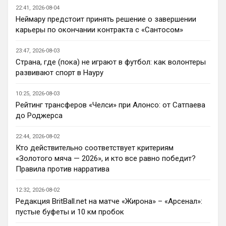
будет бороться за титул в этом сезоне?
22:41, 2026-08-04
Неймару предстоит принять решение о завершении
Deep_Blue
• 22:46
карьеры по окончании контракта с «Сантосом»
Ответ для Аристократ
Нашим нужно баланс выровнять, а
23:47, 2026-08-03
бестолочей вроде Мудрика, Гиттенса, и
Страна, где (пока) не играют в футбол: как волонтеры
Джексона никто покупать не хочет
Ну так пусть агенты этих товарищей 
развивают спорт в Науру
шевелятся, или плавят назад всех этих 
Кенд, Эмег и прочих Сарров. Нету в сто 
10:25, 2026-08-03
раз полезнее.
Рейтинг трансферов «Челси» при Алонсо: от Сатпаева
до Роджерса
Deep_Blue
• 22:47
Ответ для AndRey
22:44, 2026-08-02
Кто согласен со Скоулзом, что Челси будет
Кто действительно соответствует критериям
бороться за титул в этом сезоне?
«Золотого мяча — 2026», и кто все равно победит?
При всей симпатии к Челси - нет. Разве 
Правила против нарратива
что за какой-нибудь из кубков, и то при 
везении.
12:32, 2026-08-02
Редакция BritBall.net на матче «Жирона» – «Арсенал»:
Deep_Blue
• 22:49
пустые буфеты и 10 км пробок
Ответ для AndRey