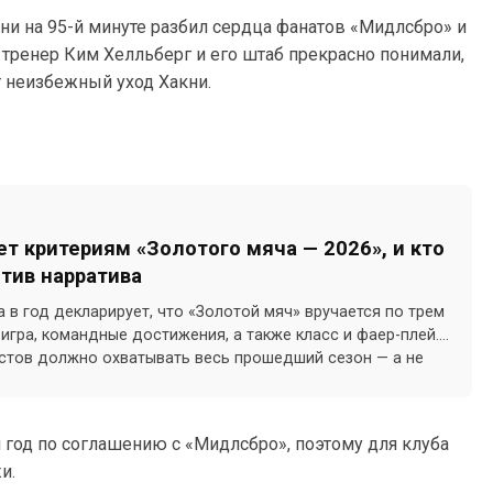
рни на 95-й минуте разбил сердца фанатов «Мидлсбро» и
 тренер Ким Хелльберг и его штаб прекрасно понимали,
т неизбежный уход Хакни.
т критериям «Золотого мяча — 2026», и кто
отив нарратива
а в год декларирует, что «Золотой мяч» вручается по трем
гра, командные достижения, а также класс и фаер-плей.
стов должно охватывать весь прошедший сезон — а не
го месяца.
н год по соглашению с «Мидлсбро», поэтому для клуба
и.