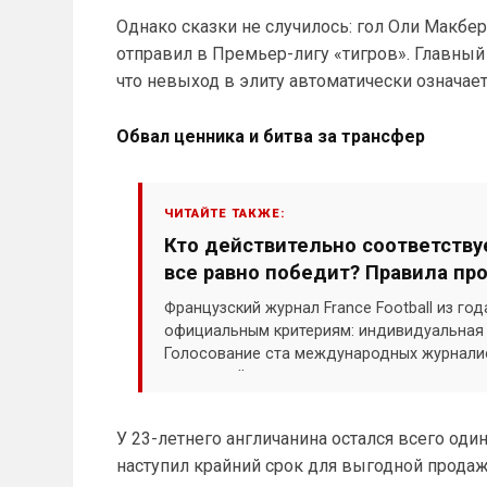
Однако сказки не случилось: гол Оли Макбе
отправил в Премьер-лигу «тигров». Главный
что невыход в элиту автоматически означае
Обвал ценника и битва за трансфер
ЧИТАЙТЕ ТАКЖЕ:
Кто действительно соответствуе
все равно победит? Правила пр
Французский журнал France Football из год
официальным критериям: индивидуальная и
Голосование ста международных журнали
отдельный турнир или эмоции одного ярко
У 23-летнего англичанина остался всего оди
наступил крайний срок для выгодной продаж