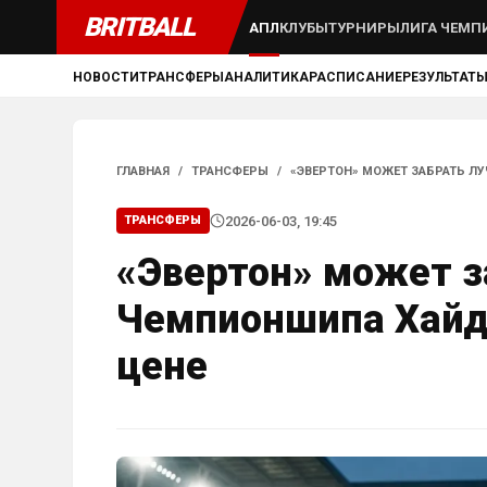
BRITBALL
АПЛ
КЛУБЫ
ТУРНИРЫ
ЛИГА ЧЕМП
НОВОСТИ
ТРАНСФЕРЫ
АНАЛИТИКА
РАСПИСАНИЕ
РЕЗУЛЬТАТ
ГЛАВНАЯ
/
ТРАНСФЕРЫ
/
«ЭВЕРТОН» МОЖЕТ ЗАБРАТЬ Л
2026-06-03, 19:45
ТРАНСФЕРЫ
«Эвертон» может з
Чемпионшипа Хайде
цене