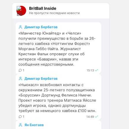
Эстевао, Кенды и прочие 
BritBall Inside
Мудрики ничего не могут 
Не пропусти последние новости
сделать с мёртвым Юве. Мы 
это видим 4-й сезон, одно и то 
же.
Димитар Бербатов
«Манчестер Юнайтед» и «Челси»
Аристократ
• 17:56
получили преимущество в борьбе за 26-
летнего хавбека «Ноттингем Форест»
Ответ для Deep_Blue
Моргана Гиббс-Уайта. Журналист
Ну шо, теперь понял, почему
Кристиан Фальк опроверг слухи об
никакого титула в этом сезоне и
интересе «Баварии», назвав эти
близко не будет? Хвалёные
Они играть не будут , это 
сообщения недостоверными.
Эстевао, Кенды и прочие
ротация …я бы по предсезонке 
Мудрики ни
1
15:13
не судил , идет перестройка, 
Димитар Бербатов
плюс еще будут покупки. Хотя 
«Ньюкасл» возобновил контакты с
конечно это звоночек , сколько 
окружением 25-летнего полузащитника
знаю Челси мы на 
«Боруссии» Дортмунд Феликса Нмечи.
предсезонках всегда всех на 
Проект нового тренера Маттиаса Яйссле
кую вертели
убедил игрока, однако дортмундцы
требуют за немецкого хавбека £100 млн.
Аристократ
• 17:57
1
14:49
Ответ для Britball
Ян Енотаев
Ну поднять то понял, но теперь