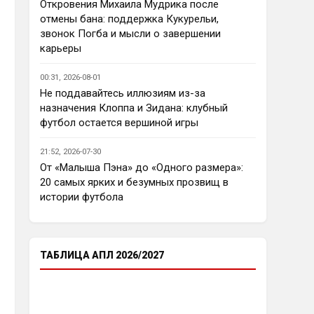
еврокубков плотно настроится 
Откровения Михаила Мудрика после
на АПЛ , минимум жду топ - 4
отмены бана: поддержка Кукурельи,
звонок Погба и мысли о завершении
Аристократ
• 23:03
карьеры
Ответ для Deep_Blue
Ну так пусть агенты этих
00:31, 2026-08-01
товарищей шевелятся, или
Не поддавайтесь иллюзиям из-за
плавят назад всех этих Кенд,
Так кто ж спорит…Но нашим 
назначения Клоппа и Зидана: клубный
Эмег и прочих Сарров. Нету в сто
нужны деньги уже сейчас, а 
раз поле
футбол остается вершиной игры
реальную ценность имеют 
единицы…пусть бы гибкость 
21:52, 2026-07-30
проявили в цене , а то просят 
От «Малыша Пэна» до «Одного размера»:
60 лямов за убожество 
20 самых ярких и безумных прозвищ в
Джексона, отдайте за 45 и 
истории футбола
радуйтесь, нет они лучше Нету 
продадут, политику начали 
менять, а соображать лучше 
пока не начали )
ТАБЛИЦА АПЛ 2026/2027
Аристократ
• 23:05
Ответ для Deep_Blue
Пока что предел мечтаний - зона