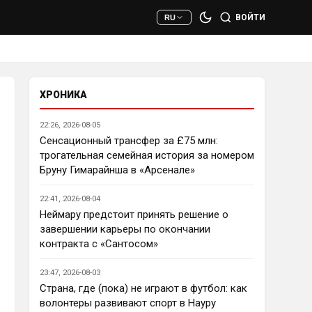
сто раз полезнее.
ВОЙТИ
RU
Deep_Blue
• 22:47
Ответ для AndRey
Кто согласен со Скоулзом, что
Челси будет бороться за титул в
этом сезоне?
ХРОНИКА
При всей симпатии к Челси - 
нет. Разве что за какой-нибудь 
22:26, 2026-08-05
из кубков, и то при везении.
Сенсационный трансфер за £75 млн:
трогательная семейная история за номером
Deep_Blue
• 22:49
Бруну Гимарайнша в «Арсенале»
Ответ для AndRey
Кто согласен со Скоулзом, что
22:41, 2026-08-04
Челси будет бороться за титул в
этом сезоне?
Неймару предстоит принять решение о
Пока что предел мечтаний - 
завершении карьеры по окончании
зона ЛЧ. Команда сырая, 
контракта с «Сантосом»
проблемы никуда не делись, 
матч с Тоттенхэмом это 
23:47, 2026-08-03
показал.
Страна, где (пока) не играют в футбол: как
волонтеры развивают спорт в Науру
Аристократ
• 23:00