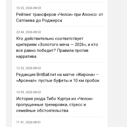
Ответ для AndRey
10:25, 2026-08-03
Кто согласен со Скоулзом, что
Челси будет бороться за титул в
Рейтинг трансферов «Челси» при Алонсо: от
этом сезоне?
Сатпаева до Роджерса
По факту почему нет ?Арсенал 
очевидно поплывет после 
22:44, 2026-08-02
исторической победы и 
Кто действительно соответствует
очередного разочарования в 
критериям «Золотого мяча — 2026», и кто
ЛЧ и скажется средний 
все равно победит? Правила против
уровень исполнителей …Они и 
нарратива
так переездили , там 
напрашивается перестройка. 
12:32, 2026-08-02
МС будет по прежнему 
Редакция BritBall.net на матче «Жирона» –
фаворитом , у Ливера бардак , 
«Арсенал»: пустые буфеты и 10 км пробок
Шпоры накупили середняков , 
не вылетят, но и чуда
10:39, 2026-08-02
Аристократ
• 23:01
История ухода Тибо Куртуа из «Челси»:
Не будет, а у Челси приличная 
пропущенные тренировки, стресс и
закупка перед сезоном , если 
семейные обстоятельства
еще купят одного ЦЗ и вратаря 
то вполне можно без 
11:41, 2026-08-01