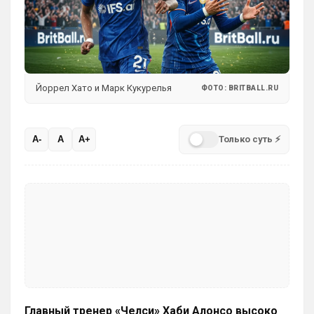
SkyNet
• 00:50
Ответ для Аристократ
Думаешь нет ?)А я думаю он наблюдает,
выжидает, и ждет подходящего момента
для «удара»
Может для удава? ))
Йоррел Хато и Марк Кукурелья
ФОТО: BRITBALL.RU
Аристократ
• 01:06
Ответ для SkyNet
Может для удава? ))
Только суть ⚡
A-
A
A+
Ааа, Кибер это ты , я только щас догнал 
про Скайнет )
Britball
• 01:48
блин узнаю наш старый добрый чат на 
Челси)))
Britball
• 01:50
Пацаны, будет время поставьте в 
профиле любимый клуб, если еще не 
поставили. Он будет отображаться в 
Главный тренер «Челси» Хаби Алонсо высоко
комментах. Писать с большой буквы, без 