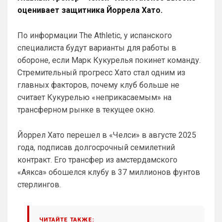
оценивает защитника Йоррела Хато.
всяких лишних знаков: Челси
Аристократ
• 01:51
По информации The Athletic, у испанского
Конечно будет занятно , если Ямалю 
специалиста будут варианты для работы в
дадут ЗМ, а не Кейну
обороне, если Марк Кукурелья покинет команду.
SkyNet
• 01:57
Стремительный прогресс Хато стал одним из
Ответ для Аристократ
главных факторов, почему клуб больше не
Ааа, Кибер это ты , я только щас догнал про
считает Кукурелью «неприкасаемым» на
Скайнет )
трансферном рынке в текущее окно.
Еба ты тормоз. ))
SkyNet
• 01:59
изменено
Йоррел Хато перешел в «Челси» в августе 2025
Ответ для Britball
года, подписав долгосрочный семилетний
Пацаны, будет время поставьте в профиле
контракт. Его трансфер из амстердамского
любимый клуб, если еще не поставили. Он
будет отображаться в комментах. Писать с
«Аякса» обошелся клубу в 37 миллионов фунтов
Не хочу, я может ещё подумаю и 
стерлингов.
Барбилону к примеру поставлю или 
Баварку. ))
Britball
• 02:16
ЧИТАЙТЕ ТАКЖЕ: