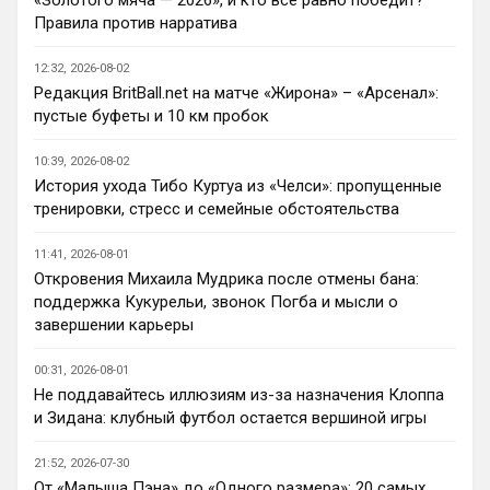
При всей симпатии к Челси - нет. Разве 
Правила против нарратива
что за какой-нибудь из кубков, и то при 
везении.
12:32, 2026-08-02
Редакция BritBall.net на матче «Жирона» – «Арсенал»:
Deep_Blue
• 22:49
пустые буфеты и 10 км пробок
Ответ для AndRey
Кто согласен со Скоулзом, что Челси будет
10:39, 2026-08-02
бороться за титул в этом сезоне?
История ухода Тибо Куртуа из «Челси»: пропущенные
Пока что предел мечтаний - зона ЛЧ. 
тренировки, стресс и семейные обстоятельства
Команда сырая, проблемы никуда не 
делись, матч с Тоттенхэмом это показал.
11:41, 2026-08-01
Откровения Михаила Мудрика после отмены бана:
Аристократ
• 23:00
поддержка Кукурельи, звонок Погба и мысли о
Ответ для AndRey
завершении карьеры
Кто согласен со Скоулзом, что Челси будет
бороться за титул в этом сезоне?
00:31, 2026-08-01
По факту почему нет ?Арсенал очевидно 
Не поддавайтесь иллюзиям из-за назначения Клоппа
поплывет после исторической победы и 
и Зидана: клубный футбол остается вершиной игры
очередного разочарования в ЛЧ и 
скажется средний уровень 
21:52, 2026-07-30
исполнителей …Они и так переездили , 
От «Малыша Пэна» до «Одного размера»: 20 самых