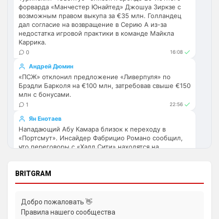
форварда «Манчестер Юнайтед» Джошуа Зиркзе с
Аристократ
• 17:56
возможным правом выкупа за €35 млн. Голландец
дал согласие на возвращение в Серию А из-за
Ответ для Deep_Blue
недостатка игровой практики в команде Майкла
Ну шо, теперь понял, почему никакого титула
Каррика.
в этом сезоне и близко не будет? Хвалёные
Эстевао, Кенды и прочие Мудрики ни
0
16:08
Они играть не будут , это ротация …я бы 
по предсезонке не судил , идет 
Андрей Дюмин
перестройка, плюс еще будут покупки. 
«ПСЖ» отклонил предложение «Ливерпуля» по
Хотя конечно это звоночек , сколько 
Брэдли Барколя на €100 млн, затребовав свыше €150
млн с бонусами.
знаю Челси мы на предсезонках всегда 
1
22:56
всех на кую вертели
Ян Енотаев
Аристократ
• 17:57
Нападающий Абу Камара близок к переходу в
«Портсмут». Инсайдер Фабрицио Романо сообщил,
Ответ для Britball
что переговоры с «Халл Сити» находятся на
Ну поднять то понял, но теперь кем
усиливаться? Скатятся в середину таблицы
финальной стадии, и сделка может быть официально
оформлена в ближайшие дни.
Видать такая стратегия теперь, будут 
BRITGRAM
0
10:53
академию подтягивать и закупаться 
молоднякам , естественно в ущерб 
Димитар Бербатов
результатам …решили резко заделаться 
«Ньюкасл» дал четко понять «Манчестер Юнайтед»,
Добро пожаловать 👋
что 21-летний левый защитник Льюис Холл не
Лейпцигом каким-нибудь
Правила нашего сообщества
продается. «Сороки» блокируют трансфер после