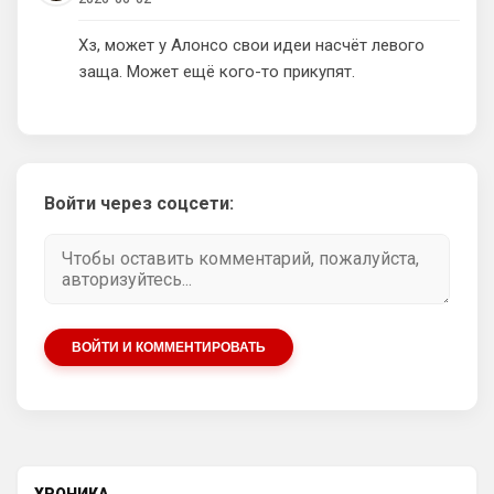
вялый , не в форме …
ЧМ всё же главный турнир года
Хз, может у Алонсо свои идеи насчёт левого
заща. Может ещё кого-то прикупят.
AndRey
• 23:05
Родри профессионал, но он берег себя и 
все это видели, потому что это его 
последний ЧМ был
Аристократ
• 21:10
Войти через соцсети:
Родри пусть в Реал идет , туда травматы 
любят уходить карьеру заканчивать из 
АПЛ
Аристократ
• 21:10
А Энцо в Сити, и все счастливы
ВОЙТИ И КОММЕНТИРОВАТЬ
SkyNet
• 22:29
Нету не нужно продавать.... Глупость.
Аристократ
• 22:42
Ответ для SkyNet
Нету не нужно продавать.... Глупость.
ХРОНИКА