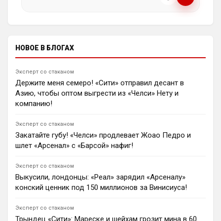
Эдуардо Камавинги. Испанцы могут продать
ℹ️ Модераторы и администраторы вправе удалять
французов за 150 миллионов евро, чтобы
сообщения и ограничивать доступ к чату при
профинансировать покупку Родри. Сами игроки хотят
нарушении правил.
остаться в Мадриде.
1
09:24
НОВОЕ В БЛОГАХ
Ян Енотаев
Британский журналист Генри Уинтер
Эксперт со стаканом
прокомментировал грядущий трансфер Бруну
Держите меня семеро! «Сити» отправил десант в
Гимарайнша из «Ньюкасла» в «Арсенал». Эксперт
Азию, чтобы оптом выгрести из «Челси» Нету и
уверен, что сделка за 80 миллионов фунтов
компанию!
стерлингов станет потерей для сорок, но поможет
лондонцам сохранить чемпионский титул.
1
10:42
Эксперт со стаканом
Закатайте губу! «Челси» продлевает Жоао Педро и
Димитар Бербатов
шлет «Арсенал» с «Барсой» нафиг!
«Арсенал» отказывается платить £60 млн за 28-
летнего защитника «Астон Виллы» Эзри Конса,
открыв дорогу «Ливерпулю». «Канониры» искали
Эксперт со стаканом
замену травмированному Уильяму Салиба, однако
Выкусили, лондонцы: «Реал» зарядил «Арсеналу»
посчитали ценник завышенным.
конский ценник под 150 миллионов за Винисиуса!
1
15:44
Андрей Дюмин
Эксперт со стаканом
Бен Джейкобс сообщил, что «Арсенал» во главе с
Трындец «Сити»: Мареске и шейхам грозит мина в 60