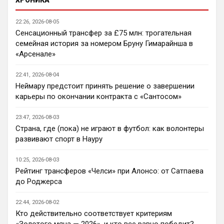
Нашим нужно баланс выровнять, а 
22:26, 2026-08-05
бестолочей вроде Мудрика, Гиттенса, и 
Сенсационный трансфер за £75 млн: трогательная
Джексона никто покупать не хочет
семейная история за номером Бруну Гимарайнша в
AndRey
• 22:45
«Арсенале»
Кто согласен со Скоулзом, что Челси 
будет бороться за титул в этом сезоне?
22:41, 2026-08-04
Неймару предстоит принять решение о завершении
Deep_Blue
• 22:46
карьеры по окончании контракта с «Сантосом»
Ответ для Аристократ
Нашим нужно баланс выровнять, а
23:47, 2026-08-03
бестолочей вроде Мудрика, Гиттенса, и
Страна, где (пока) не играют в футбол: как волонтеры
Джексона никто покупать не хочет
Ну так пусть агенты этих товарищей 
развивают спорт в Науру
шевелятся, или плавят назад всех этих 
Кенд, Эмег и прочих Сарров. Нету в сто 
10:25, 2026-08-03
раз полезнее.
Рейтинг трансферов «Челси» при Алонсо: от Сатпаева
до Роджерса
Deep_Blue
• 22:47
Ответ для AndRey
22:44, 2026-08-02
Кто согласен со Скоулзом, что Челси будет
Кто действительно соответствует критериям
бороться за титул в этом сезоне?
«Золотого мяча — 2026», и кто все равно победит?