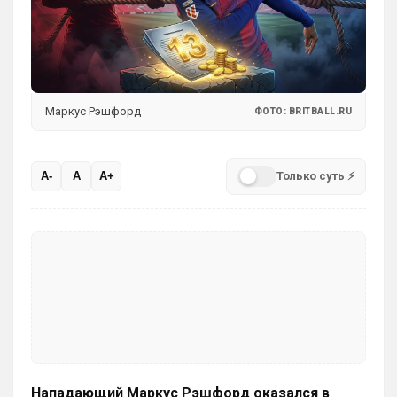
Маркус Рэшфорд
ФОТО: BRITBALL.RU
Только суть ⚡
A-
A
A+
Нападающий Маркус Рэшфорд оказался в