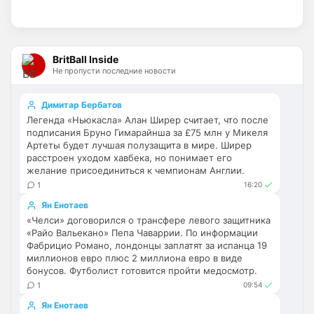
Britball
• 14:47
Палестра напоминает Алонсо мне. По 
габаритам хотя бы
BritBall Inside
Не пропусти последние новости
Deep_Blue
• 16:31
Ответ для Аристократ
Димитар Бербатов
Не будет, а у Челси приличная закупка
Легенда «Ньюкасла» Алан Ширер считает, что после
перед сезоном , если еще купят одного ЦЗ
подписания Бруно Гимарайнша за £75 млн у Микеля
и вратаря то вполне можно без еврокубков
Ну шо, теперь понял, почему никакого 
Артеты будет лучшая полузащита в мире. Ширер
титула в этом сезоне и близко не будет? 
расстроен уходом хавбека, но понимает его
Хвалёные Эстевао, Кенды и прочие 
желание присоединиться к чемпионам Англии.
Мудрики ничего не могут сделать с 
1
16:20
мёртвым Юве. Мы это видим 4-й сезон, 
Ян Енотаев
одно и то же.
«Челси» договорился о трансфере левого защитника
«Райо Вальекано» Пепа Чаваррии. По информации
Аристократ
• 17:56
Фабрицио Романо, лондонцы заплатят за испанца 19
миллионов евро плюс 2 миллиона евро в виде
Ответ для Deep_Blue
бонусов. Футболист готовится пройти медосмотр.
Ну шо, теперь понял, почему никакого титула
в этом сезоне и близко не будет? Хвалёные
1
09:54
Эстевао, Кенды и прочие Мудрики ни
Они играть не будут , это ротация …я бы 
Ян Енотаев