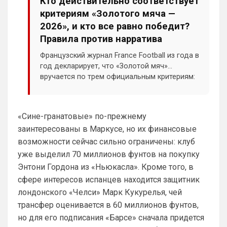
Кто действительно соответствует
Аристократ
• 01:06
критериям «Золотого мяча —
Ответ для SkyNet
2026», и кто все равно победит?
Может для удава? ))
Правила против нарратива
Ааа, Кибер это ты , я только щас догнал 
Французский журнал France Football из года в
про Скайнет )
год декларирует, что «Золотой мяч»
вручается по трем официальным критериям:
Britball
• 01:48
индивидуальная игра, командные
блин узнаю наш старый добрый чат на 
достижения, а также класс и фаер-плей.
Челси)))
Голосование ста международных
«Сине-гранатовые» по-прежнему
Britball
• 01:50
журналистов должно охватывать весь
заинтересованы в Маркусе, но их финансовые
Пацаны, будет время поставьте в 
прошедший сезон — а не отдельный турнир
профиле любимый клуб, если еще не 
или эмоции одного яркого месяца.
возможности сейчас сильно ограничены: клуб
поставили. Он будет отображаться в 
уже выделил 70 миллионов фунтов на покупку
комментах. Писать с большой буквы, без 
Энтони Гордона из «Ньюкасла». Кроме того, в
всяких лишних знаков: Челси
сфере интересов испанцев находится защитник
Аристократ
• 01:51
лондонского «Челси» Марк Кукурелья, чей
Конечно будет занятно , если Ямалю 
трансфер оценивается в 60 миллионов фунтов,
дадут ЗМ, а не Кейну
но для его подписания «Барсе» сначала придется