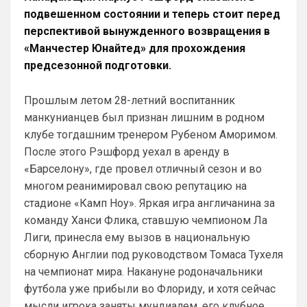
подвешенном состоянии и теперь стоит перед
SkaVik
• 17:10
перспективой вынужденного возвращения в
Должны смущать Лёлик и Болик, и черти 
«Манчестер Юнайтед» для прохождения
еже с ними.)
предсезонной подготовки.
Аристократ
• 19:07
Прошлым летом 28-летний воспитанник
Ответ для Britball
Мудрик и Гиттенс норм)
манкунианцев был признан лишним в родном
клубе тогдашним тренером Рубеном Аморимом.
«Норм» от слова «нихрена подобного» ))
После этого Рэшфорд уехал в аренду в
AndRey
• 19:26
«Барселону», где провел отличный сезон и во
Ответ для Аристократ
многом реанимировал свою репутацию на
А меня смущают слова Мудрик, Бадиашиле,
стадионе «Камп Ноу». Яркая игра англичанина за
Делап, Тосин, Фофана , и Гиттенс )
команду Ханси Флика, ставшую чемпионом Ла
Это слова проклятия
Лиги, принесла ему вызов в национальную
SkyNet
• 00:09
сборную Англии под руководством Томаса Тухеля
Ответ для Аристократ
на чемпионат мира. Накануне родоначальники
Один минус, уже не юниор…
футбола уже прибыли во Флориду, и хотя сейчас
Как раз таки это и плюс! )
мысли игрока заняты мундиалем, его клубное