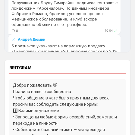
по предсезонке не судил , идет 
Полузащитник Бруну Гимарайнш подписал контракт с
перестройка, плюс еще будут покупки. 
лондонским «Арсеналом». По данным инсайдера
Хотя конечно это звоночек , сколько 
Фабрицио Романо, бразилец успешно прошел
медицинское обследование, и клуб вскоре
знаю Челси мы на предсезонках всегда 
официально объявит о его трансфере.
всех на кую вертели
0
10:04
Аристократ
• 17:57
Андрей Дюмин
5 признаков указывают на возможную продажу
Ответ для Britball
«Ливерпуля» компанией FSG, включая сделку по 30%
Ну поднять то понял, но теперь кем
усиливаться? Скатятся в середину таблицы
акций и пиковую стоимость клуба.
1
22:26
Видать такая стратегия теперь, будут 
BRITGRAM
академию подтягивать и закупаться 
Димитар Бербатов
молоднякам , естественно в ущерб 
«Брентфорд» заблокировал любые переговоры о
результатам …решили резко заделаться 
продаже 25-летнего форварда Игора Тиаго.
Добро пожаловать 👋
Несмотря на запрос «Манчестер Юнайтед», «Челси»,
Лейпцигом каким-нибудь
Правила нашего сообщества
«Тоттенхэма» и «Баварии», клуб и сам бразилец,
Чтобы общение в чате было приятным для всех,
забивший 22 гола в АПЛ, намерены продолжить
Аристократ
• 17:58
просим вас соблюдать следующие нормы:
сотрудничество.
Ответ для Britball
1️⃣ Взаимное уважение
0
15:06
Хочу игру Мудрика седня посмотреть
• Запрещены любые формы оскорблений, хамства и
Андрей Дюмин
перехода на личности.
Та ты мазохист )
Марко Палестра прокомментировал дебют за
• Соблюдайте базовый этикет — мы здесь для
«Челси» в матче против «Ювентуса», похвалив
dimension
• 20:55