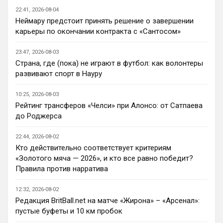
будет бороться за титул в этом сезоне?
22:41, 2026-08-04
Неймару предстоит принять решение о завершении
Deep_Blue
• 22:46
карьеры по окончании контракта с «Сантосом»
Ответ для Аристократ
Нашим нужно баланс выровнять, а
23:47, 2026-08-03
бестолочей вроде Мудрика, Гиттенса, и
Страна, где (пока) не играют в футбол: как волонтеры
Джексона никто покупать не хочет
Ну так пусть агенты этих товарищей 
развивают спорт в Науру
шевелятся, или плавят назад всех этих 
Кенд, Эмег и прочих Сарров. Нету в сто 
10:25, 2026-08-03
раз полезнее.
Рейтинг трансферов «Челси» при Алонсо: от Сатпаева
до Роджерса
Deep_Blue
• 22:47
Ответ для AndRey
22:44, 2026-08-02
Кто согласен со Скоулзом, что Челси будет
Кто действительно соответствует критериям
бороться за титул в этом сезоне?
«Золотого мяча — 2026», и кто все равно победит?
При всей симпатии к Челси - нет. Разве 
Правила против нарратива
что за какой-нибудь из кубков, и то при 
везении.
12:32, 2026-08-02
Редакция BritBall.net на матче «Жирона» – «Арсенал»:
Deep_Blue
• 22:49
пустые буфеты и 10 км пробок
Ответ для AndRey