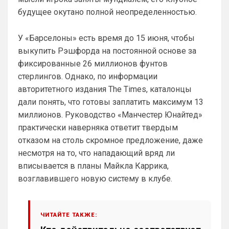
будущее окутано полной неопределенностью.
SkyNet
• 00:13
Слава Богу, что хоть этого дебила Гео 
тут нет. А то раз в полгода ёбнет какую-
У «Барселоны» есть время до 15 июня, чтобы
нибудь хуйню. Хотя все его перлы уже 
выкупить Рэшфорда на постоянной основе за
как по лекалам. Но всё равно кровь из 
фиксированные 26 миллионов фунтов
глаз каждый раз...
стерлингов. Однако, по информации
Аристократ
• 00:47
авторитетного издания The Times, каталонцы
дали понять, что готовы заплатить максимум 13
Ответ для SkyNet
Слава Богу, что хоть этого дебила Гео тут
миллионов. Руководство «Манчестер Юнайтед»
нет. А то раз в полгода ёбнет какую-нибудь
практически наверняка ответит твердым
хуйню. Хотя все его перлы уже как п
Думаешь нет ?)А я думаю он наблюдает, 
отказом на столь скромное предложение, даже
выжидает, и ждет подходящего 
несмотря на то, что нападающий вряд ли
момента для «удара»
вписывается в планы Майкла Каррика,
SkyNet
• 00:50
возглавившего новую систему в клубе.
Ответ для Аристократ
Думаешь нет ?)А я думаю он наблюдает,
выжидает, и ждет подходящего момента
для «удара»
ЧИТАЙТЕ ТАКЖЕ:
Может для удава? ))