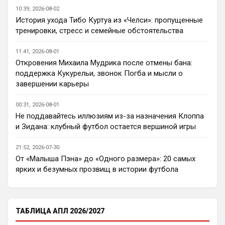
Кто согласен со Скоулзом, что Челси будет
10:39, 2026-08-02
бороться за титул в этом сезоне?
История ухода Тибо Куртуа из «Челси»: пропущенные
Пока что предел мечтаний - зона ЛЧ. 
тренировки, стресс и семейные обстоятельства
Команда сырая, проблемы никуда не 
делись, матч с Тоттенхэмом это показал.
11:41, 2026-08-01
Откровения Михаила Мудрика после отмены бана:
Аристократ
• 23:00
поддержка Кукурельи, звонок Погба и мысли о
Ответ для AndRey
завершении карьеры
Кто согласен со Скоулзом, что Челси будет
бороться за титул в этом сезоне?
00:31, 2026-08-01
По факту почему нет ?Арсенал очевидно 
Не поддавайтесь иллюзиям из-за назначения Клоппа
поплывет после исторической победы и 
и Зидана: клубный футбол остается вершиной игры
очередного разочарования в ЛЧ и 
скажется средний уровень 
21:52, 2026-07-30
исполнителей …Они и так переездили , 
От «Малыша Пэна» до «Одного размера»: 20 самых
там напрашивается перестройка. МС 
ярких и безумных прозвищ в истории футбола
будет по прежнему фаворитом , у 
Ливера бардак , Шпоры накупили 
середняков , не вылетят, но и чуда
ТАБЛИЦА АПЛ 2026/2027
Аристократ
• 23:01
Не будет, а у Челси приличная закупка 