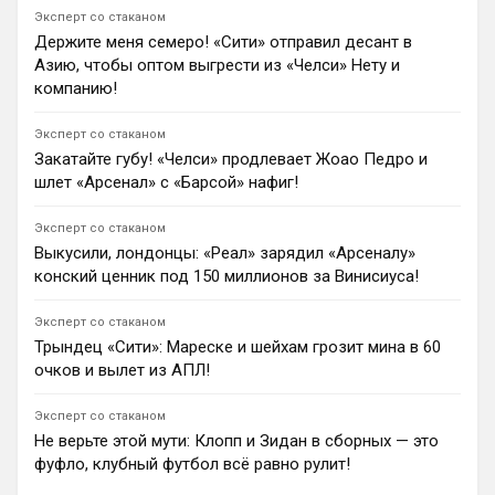
1
09:18
Эксперт со стаканом
Держите меня семеро! «Сити» отправил десант в
Ян Енотаев
Азию, чтобы оптом выгрести из «Челси» Нету и
«Галатасарай» рассматривает вингера «Арсенала»
Габриэла Мартинелли как альтернативу Рафаэлу
компанию!
Леау. По информации Ди Марцио, лондонцы
согласятся отпустить бразильца только после того,
Эксперт со стаканом
как найдут ему подходящую замену.
Закатайте губу! «Челси» продлевает Жоао Педро и
0
12:00
шлет «Арсенал» с «Барсой» нафиг!
Андрей Дюмин
Эден Азар поддержал Хаби Алонсо после поражения
Эксперт со стаканом
от «Ювентуса», похвалил Жеовани Кенду и Марко
Выкусили, лондонцы: «Реал» зарядил «Арсеналу»
Палестру, а также предсказал доминирование
конский ценник под 150 миллионов за Винисиуса!
«Челси» в АПЛ.
1
22:05
Эксперт со стаканом
Ян Енотаев
Трындец «Сити»: Мареске и шейхам грозит мина в 60
Защитник «Манчестер Сити» Рубен Диаш назвал
очков и вылет из АПЛ!
португальца Бернарду Силву самым недооцененным
футболистом, с которым он играл. По мнению
Эксперт со стаканом
Диаша, люди за пределами клуба долго не замечали
Не верьте этой мути: Клопп и Зидан в сборных — это
реального влияния Силвы на успех команды.
фуфло, клубный футбол всё равно рулит!
0
09:34