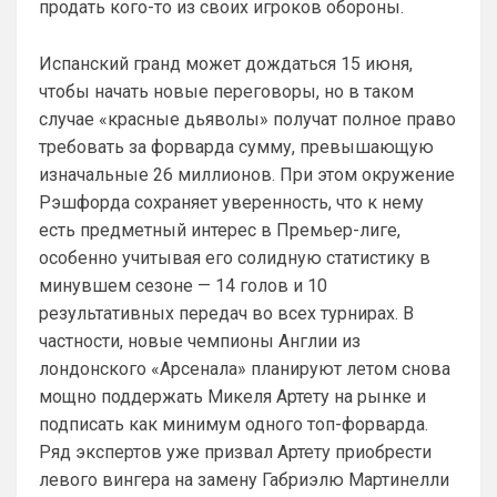
продать кого-то из своих игроков обороны.
SkyNet
• 01:57
Ответ для Аристократ
Ааа, Кибер это ты , я только щас догнал про
Испанский гранд может дождаться 15 июня,
Скайнет )
чтобы начать новые переговоры, но в таком
Еба ты тормоз. ))
случае «красные дьяволы» получат полное право
требовать за форварда сумму, превышающую
SkyNet
• 01:59
изменено
изначальные 26 миллионов. При этом окружение
Ответ для Britball
Пацаны, будет время поставьте в профиле
Рэшфорда сохраняет уверенность, что к нему
любимый клуб, если еще не поставили. Он
есть предметный интерес в Премьер-лиге,
будет отображаться в комментах. Писать с
Не хочу, я может ещё подумаю и 
особенно учитывая его солидную статистику в
Барбилону к примеру поставлю или 
минувшем сезоне — 14 голов и 10
Баварку. ))
результативных передач во всех турнирах. В
Britball
• 02:16
частности, новые чемпионы Англии из
Ответ для SkyNet
лондонского «Арсенала» планируют летом снова
Не хочу, я может ещё подумаю и Барбилону
мощно поддержать Микеля Артету на рынке и
к примеру поставлю или Баварку. ))
подписать как минимум одного топ-форварда.
пока только Челси работает у нас. Я еще 
Ряд экспертов уже призвал Артету приобрести
не все настроил, можешь даже шпор 
поставить, лого не высветится)
левого вингера на замену Габриэлю Мартинелли