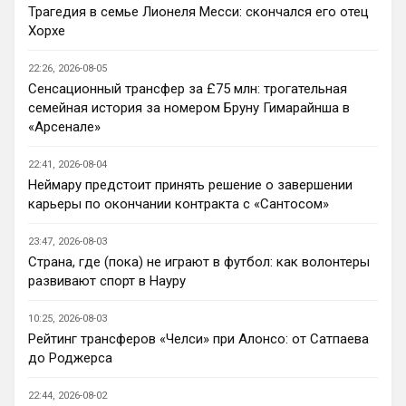
скинули сегодня ссылку на Ваш проект. 
Трагедия в семье Лионеля Месси: скончался его отец
Интересный, буду наблюдать.
Хорхе
Аристократ
• 20:35
22:26, 2026-08-05
Ответ для Канонир
Сенсационный трансфер за £75 млн: трогательная
ну этим же не стоит гордиться, когда в
семейная история за номером Бруну Гимарайнша в
команду пришел Мудрил например, да и
«Арсенале»
далеко не факт, что Роджерс хотя бы
Ну пока мы усилились довольно не 
окажется
плохо, много интересных исполнителей 
22:41, 2026-08-04
Кенда, Палестра , Лавиа 
Неймару предстоит принять решение о завершении
воскресает(парень талантливый) , Жоао 
карьеры по окончании контракта с «Сантосом»
Педро бомбит …с огромным багажом 
потенциала позади поезда плетется 
23:47, 2026-08-03
Эстевао. Купили Лакруа и Роджерса (на 
Страна, где (пока) не играют в футбол: как волонтеры
уровне всех трансферов Болика это уже 
развивают спорт в Науру
что-то новое)
10:25, 2026-08-03
Канонир
• 20:37
Рейтинг трансферов «Челси» при Алонсо: от Сатпаева
Ответ для Аристократ
до Роджерса
Ну пока мы усилились довольно не плохо,
много интересных исполнителей Кенда,
22:44, 2026-08-02
Палестра , Лавиа воскресает(парень