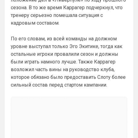
Канонир
• 20:29
сезона. В то же время Каррагер подчеркнул, что
Ответ для Аристократ
тренеру серьезно помешала ситуация с
Приезжайте к нам на базу , трофеи большие
посмотрите , на игроков дорогих тоже …а то
кадровым составом.
у вас из дорогого только Хаверц😁
я могу аналогично Вас пригласить и 
похвалиться прошлым, богатым 
По его словам, из всей команды на должном
прошлым на титулы и трофеи. Давайте 
уровне выступал только Эго Экитике, тогда как
не будем измерять прошлыми 
остальные игроки провалили сезон и должны
заслугами. Давайте смотреть 
настоящим. Я ниразу не приуменьшил 
были играть намного лучше. Также Каррагер
заслуги Челси при РА, но уже трижды 
возложил часть вины на руководство клуба,
отметил неудачников американских.
которое обязано было предоставить Слоту более
сильный состав перед стартом кампании.
Канонир
• 20:30
Ответ для Аристократ
Мы что и умели всегда так это покупать и
продавать …не всегда это было к месту и
нужно, но мы это умеем. И систему нагиб
Здесь, увы, я бы поспорил. Ведь даже 
при РА было куча трансферов мимо, там 
девушка руководила, достаточно 
вспомнить Джилободжи или Бакаойоко, 
ну или Батшуайи, да куча хлама было у 