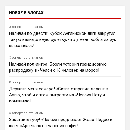
нарушении правил.
«Челси» сыграет с «Миланом» в Джакарте; команда
Хаби Алонсо пытается прервать серию из двух
НОВОЕ В БЛОГАХ
поражений.
1
23:31
Эксперт со стаканом
Димитар Бербатов
Наливай по двести: Кубок Английской лиги закрутил
«Манчестер Юнайтед» рискует упустить двух
такую валидольную рулетку, что у меня вобла из рук
защитников. Колумбийский центрбек «Болоньи» Хон
Лукуми предпочитает переход в «Ювентус» или
вывалилась!
«Челси», а «Ньюкасл» категорически не желает
продавать левого флангового защитника Льюиса
Эксперт со стаканом
Холла.
Наливай пол-литра! Боэли устроил грандиозную
1
14:44
распродажу в «Челси»: 16 человек на мороз!
Ян Енотаев
Риккардо Калафьори из «Арсенала» ждет дерби
Эксперт со стаканом
против Сандро Тонали и рад переезду итальянцев в
Держите меня семеро! «Сити» отправил десант в
АПЛ. Защитник также поделился эмоциями от
Азию, чтобы оптом выгрести из «Челси» Нету и
просмотра ЧМ-2026 и назвал главную цель —
компанию!
избежать травм, чтобы помочь «канонирам»
выиграть новые трофеи.
Эксперт со стаканом
0
20:24
Закатайте губу! «Челси» продлевает Жоао Педро и
Ян Енотаев
шлет «Арсенал» с «Барсой» нафиг!
«Тоттенхэм» устно договорился о новом