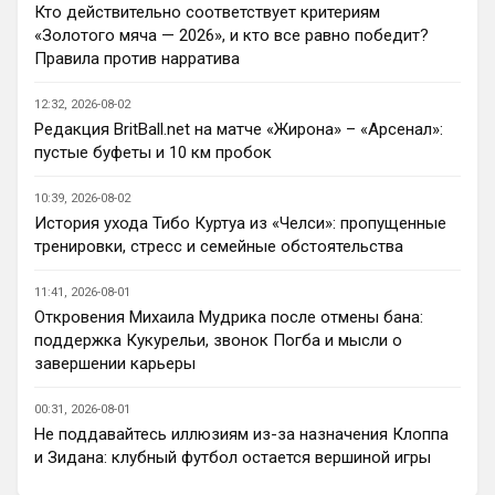
Вот Лакруа и Палестра, сильные 
талантли
Кто действительно соответствует критериям
исполнители, на счет Эстевао сомнений 
«Золотого мяча — 2026», и кто все равно победит?
никогда не было, видно талант, но 
Правила против нарратива
сопливый пока, а вот Лавка и Конда, ну 
для меня, как для обывателя, коты в 
12:32, 2026-08-02
мешках, честно, плюс не видел матчи в 
Редакция BritBall.net на матче «Жирона» – «Арсенал»:
предсезонке еще, кроме игры с Миланом
пустые буфеты и 10 км пробок
Аристократ
• 20:37
10:39, 2026-08-02
Ответ для Канонир
История ухода Тибо Куртуа из «Челси»: пропущенные
я переживаю, что он выжил все из
тренировки, стресс и семейные обстоятельства
команды, поэтому сейчас он сам не
понимает, кто именно нужен и что усилить.
Пока у вас, Ливера, и МЮ усиления 
Предсезонка
11:41, 2026-08-01
самые слабые, вон Шпоры не плохо 
Откровения Михаила Мудрика после отмены бана:
укрепляются, МС втихую играет на ТО, 
поддержка Кукурельи, звонок Погба и мысли о
что мне кажется ошибка на фоне ухода 
завершении карьеры
из идейного лидера и прихода идейного 
ученика )
00:31, 2026-08-01
Не поддавайтесь иллюзиям из-за назначения Клоппа
Канонир
• 20:37
и Зидана: клубный футбол остается вершиной игры
Как здесь отсортировать мне нужные 
новости, есть такие функции?