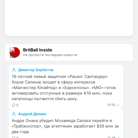
Вы наверное меня не поняли. Зачем мне
страница Арсенала? Я ее легко и так нашел
бы. Я спросил про сортировку новостей, т
Пока что нет. Но идея хорошая. На 
данный момент только категории.  
Можешь показать пример как именно 
это должно работать? Какие именно 
новости тебя интересует?
BritBall Inside
SkaVik
• 22:18
Не пропусти последние новости
Ответ для Britball
Пока что нет. Но идея хорошая. На данный
Димитар Бербатов
момент только категории. Можешь показать
19-летний левый защитник «Расинг Сантандер»
пример как именно это должно работать?
Хорхе Салинас входит в сферу интересов
Как понял, выборочно новости о 
«Манчестер Юнайтед» и «Барселоны». «МЮ» готов
"Арсенале".
активировать отступные в размере €16 млн, пока
каталонцы пытаются сбить цену.
Britball
• 23:47
0
15:55
Ответ для SkaVik
Андрей Дюмин
Как понял, выборочно новости о
"Арсенале".
Андре Онана убедил Мохамеда Салаха перейти в
«Трабзонспор», где египтянин заработает $39 млн за
ну пользователь будет иметь 
два года.
возможность прям на главной странице 
0
11:49