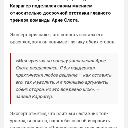
Ответ для Аристократ
Каррагер поделился своим мнением
Как там дела с трансфером Роджерса ?Или
относительно досрочной отставки главного
Винисиуса ?Может есть успехи в
подписании Альвареса ?)Я смотрю Арсенал
тренера команды Арне Слота.
и слава богу, что ни одного из них не 
прям магн
взяли. Винисиуса лишь, наверное ты 
Эксперт признался, что новость застала его
хочешь получить, надеюсь в Челси 
такой бредовой идеей не страдают. Что 
врасплох, хотя он понимает логику обеих сторон.
касается Роджерса, то сумма трансфера 
и сам футболист, явно переоценен, 
поэтому не потеря. Поверь, товарищ, все 
«Мои чувства по поводу увольнения Арне
еще будет у нас, время есть
Слота разделились. Я бы поддержал
практически любое решение — как оставить
Аристократ
• 20:28
его, так и уволить, и я понимаю аргументы
Ответ для Канонир
Отмечу сразу, что мы тоже через это
обеих сторон, но это все равно шок», —
прошли, ужасное время было трансферов,
заявил Каррагер.
после Венгера, но и сейчас нет надежды,
Мы что и умели всегда так это покупать 
что в
и продавать …не всегда это было к месту 
и нужно, но мы это умеем. И систему 
Эксперт отметил, что элитный наставник топ-
нагибать тоже )
уровня, вероятно, нашел бы способ исправить
положение дел в «Ливерпуле» по ходу прошлого