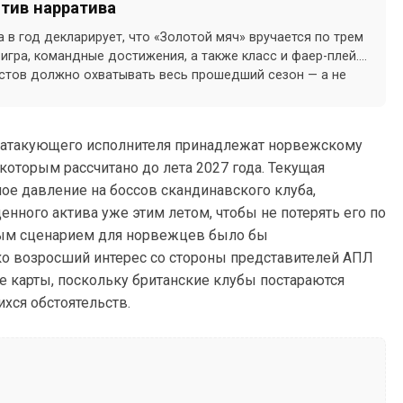
отив нарратива
а в год декларирует, что «Золотой мяч» вручается по трем
гра, командные достижения, а также класс и фаер-плей.
стов должно охватывать весь прошедший сезон — а не
го месяца.
о атакующего исполнителя принадлежат норвежскому
которым рассчитано до лета 2027 года. Текущая
ое давление на боссов скандинавского клуба,
нного актива уже этим летом, чтобы не потерять его по
ным сценарием для норвежцев было бы
ко возросший интерес со стороны представителей АПЛ
е карты, поскольку британские клубы постараются
хся обстоятельств.