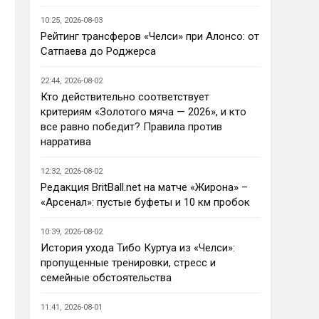
Ответ для AndRey
10:25, 2026-08-03
Кто согласен со Скоулзом, что
Челси будет бороться за титул в
Рейтинг трансферов «Челси» при Алонсо: от
этом сезоне?
Сатпаева до Роджерса
По факту почему нет ?Арсенал 
очевидно поплывет после 
22:44, 2026-08-02
исторической победы и 
Кто действительно соответствует
очередного разочарования в 
критериям «Золотого мяча — 2026», и кто
ЛЧ и скажется средний 
все равно победит? Правила против
уровень исполнителей …Они и 
нарратива
так переездили , там 
напрашивается перестройка. 
12:32, 2026-08-02
МС будет по прежнему 
Редакция BritBall.net на матче «Жирона» –
фаворитом , у Ливера бардак , 
«Арсенал»: пустые буфеты и 10 км пробок
Шпоры накупили середняков , 
не вылетят, но и чуда
10:39, 2026-08-02
Аристократ
• 23:01
История ухода Тибо Куртуа из «Челси»:
Не будет, а у Челси приличная 
пропущенные тренировки, стресс и
закупка перед сезоном , если 
семейные обстоятельства
еще купят одного ЦЗ и вратаря 
то вполне можно без 
11:41, 2026-08-01