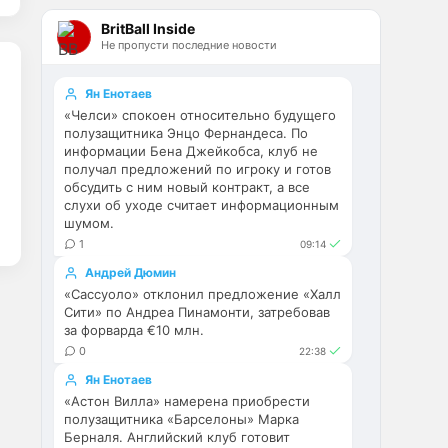
Эстевао, Кенды и прочие 
BritBall Inside
Мудрики ничего не могут 
Не пропусти последние новости
сделать с мёртвым Юве. Мы 
это видим 4-й сезон, одно и то 
же.
Ян Енотаев
«Челси» спокоен относительно будущего
Аристократ
• 17:56
полузащитника Энцо Фернандеса. По
информации Бена Джейкобса, клуб не
Ответ для Deep_Blue
получал предложений по игроку и готов
Ну шо, теперь понял, почему
обсудить с ним новый контракт, а все
никакого титула в этом сезоне и
слухи об уходе считает информационным
близко не будет? Хвалёные
Они играть не будут , это 
шумом.
Эстевао, Кенды и прочие
ротация …я бы по предсезонке 
Мудрики ни
1
09:14
не судил , идет перестройка, 
Андрей Дюмин
плюс еще будут покупки. Хотя 
«Сассуоло» отклонил предложение «Халл
конечно это звоночек , сколько 
Сити» по Андреа Пинамонти, затребовав
знаю Челси мы на 
за форварда €10 млн.
предсезонках всегда всех на 
0
22:38
кую вертели
Ян Енотаев
«Астон Вилла» намерена приобрести
Аристократ
• 17:57
полузащитника «Барселоны» Марка
Ответ для Britball
Берналя. Английский клуб готовит
Ну поднять то понял, но теперь