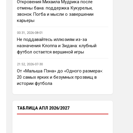
еврокубков плотно настроится 
Откровения Михаила Мудрика после
на АПЛ , минимум жду топ - 4
отмены бана: поддержка Кукурельи,
звонок Погба и мысли о завершении
Аристократ
• 23:03
карьеры
Ответ для Deep_Blue
Ну так пусть агенты этих
00:31, 2026-08-01
товарищей шевелятся, или
Не поддавайтесь иллюзиям из-за
плавят назад всех этих Кенд,
Так кто ж спорит…Но нашим 
назначения Клоппа и Зидана: клубный
Эмег и прочих Сарров. Нету в сто
нужны деньги уже сейчас, а 
раз поле
футбол остается вершиной игры
реальную ценность имеют 
единицы…пусть бы гибкость 
21:52, 2026-07-30
проявили в цене , а то просят 
От «Малыша Пэна» до «Одного размера»:
60 лямов за убожество 
20 самых ярких и безумных прозвищ в
Джексона, отдайте за 45 и 
истории футбола
радуйтесь, нет они лучше Нету 
продадут, политику начали 
менять, а соображать лучше 
пока не начали )
ТАБЛИЦА АПЛ 2026/2027
Аристократ
• 23:05
Ответ для Deep_Blue
Пока что предел мечтаний - зона