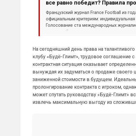
все равно победит? Правила пр
Французский журнал France Football из год
официальным критериям: индивидуальная и
Голосование ста международных журнали
отдельный турнир или эмоции одного ярко
На сегодняшний день права на талантливог
клубу «Будё-Глимт», трудовое соглашение с 
контрактная ситуация оказывает определенн
вынуждая их задуматься о продаже своего це
заниженной стоимости в будущем. Идеаль
пролонгирование контракта с игроком, одна
может спутать руководству «Будё-Глимт» вс
извлечь максимальную выгоду из сложивши