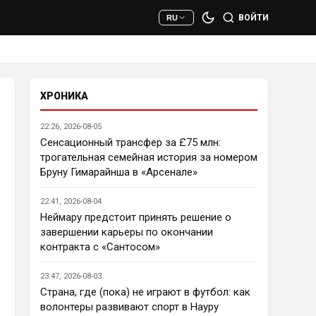
сто раз полезнее.
ВОЙТИ
RU
Deep_Blue
• 22:47
Ответ для AndRey
Кто согласен со Скоулзом, что
Челси будет бороться за титул в
этом сезоне?
ХРОНИКА
При всей симпатии к Челси - 
нет. Разве что за какой-нибудь 
22:26, 2026-08-05
из кубков, и то при везении.
Сенсационный трансфер за £75 млн:
трогательная семейная история за номером
Deep_Blue
• 22:49
Бруну Гимарайнша в «Арсенале»
Ответ для AndRey
Кто согласен со Скоулзом, что
22:41, 2026-08-04
Челси будет бороться за титул в
этом сезоне?
Неймару предстоит принять решение о
Пока что предел мечтаний - 
завершении карьеры по окончании
зона ЛЧ. Команда сырая, 
контракта с «Сантосом»
проблемы никуда не делись, 
матч с Тоттенхэмом это 
23:47, 2026-08-03
показал.
Страна, где (пока) не играют в футбол: как
волонтеры развивают спорт в Науру
Аристократ
• 23:00