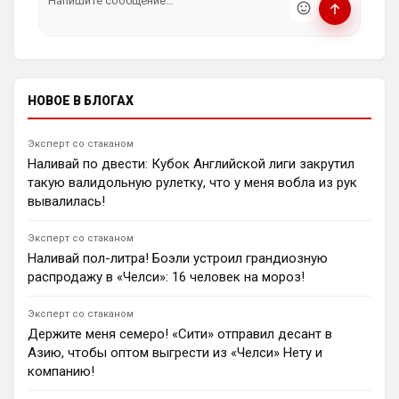
Конора Галлахера. Инициатором сделки выступает
насилию.
главный тренер стамбульцев Винченцо Итальяно,
ℹ️ Модераторы и администраторы вправе удалять
рассчитывающий укрепить полузащиту перед
сообщения и ограничивать доступ к чату при
стартом сезона.
нарушении правил.
1
15:57
НОВОЕ В БЛОГАХ
Андрей Дюмин
Родри предпочёл «Барселону», из-за чего «Реал
Мадрид» переключился на поиск других
Эксперт со стаканом
полузащитников, включая Энцо Фернандеса и Адама
Наливай по двести: Кубок Английской лиги закрутил
Уортона.
такую валидольную рулетку, что у меня вобла из рук
1
12:51
вывалилась!
Ян Енотаев
Риккардо Калафьори из «Арсенала» ждет дерби
Эксперт со стаканом
против Сандро Тонали и рад переезду итальянцев в
Наливай пол-литра! Боэли устроил грандиозную
АПЛ. Защитник также поделился эмоциями от
распродажу в «Челси»: 16 человек на мороз!
просмотра ЧМ-2026 и назвал главную цель —
избежать травм, чтобы помочь «канонирам»
выиграть новые трофеи.
Эксперт со стаканом
0
20:24
Держите меня семеро! «Сити» отправил десант в
Азию, чтобы оптом выгрести из «Челси» Нету и
Андрей Дюмин
компанию!
«Арсенал» поинтересовался Кристианом Ромеро из-
за травмы Вильяма Салиба, но «Тоттенхэм Хотспур»