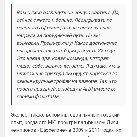
после Венгера, но и сейчас нет надежды,
Ладно, извиняюсь, я увлекся 🤝
что в
Вам нужно взглянуть на общую картину. Да,
Канонир
• 20:28
сейчас тяжело и больно. Проигрывать по
Ответ для Аристократ
пенальти в финале, это не самая лучшая
Как там дела с трансфером Роджерса ?Или
награда за пройденный путь. Но вы
Винисиуса ?Может есть успехи в
подписании Альвареса ?)Я смотрю Арсенал
выиграли Премьер-лигу! Какое достижение,
и слава богу, что ни одного из них не 
прям магн
вы преодолели этот барьер спустя 22 года.
взяли. Винисиуса лишь, наверное ты 
Это новая эра, новая команда, которая
хочешь получить, надеюсь в Челси 
такой бредовой идеей не страдают. Что 
пишет собственную историю. Я думаю, что в
касается Роджерса, то сумма трансфера 
ближайшие три года вы будете бороться за
и сам футболист, явно переоценен, 
самые крупные трофеи на планете. Так что
поэтому не потеря. Поверь, товарищ, все 
просто празднуйте победу в АПЛ вместе со
еще будет у нас, время есть
своими фанатами.
Аристократ
• 20:28
Ответ для Канонир
Эксперт также вспомнил свой личный горький
Отмечу сразу, что мы тоже через это
прошли, ужасное время было трансферов,
опыт, когда его МЮ проигрывал финалы Лиги
после Венгера, но и сейчас нет надежды,
Мы что и умели всегда так это покупать 
чемпионов «Барселоне» в 2009 и 2011 годах, но
что в
и продавать …не всегда это было к месту 