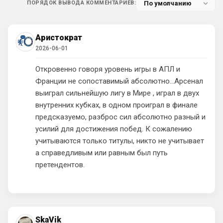
ПОРЯДОК ВЫВОДА КОММЕНТАРИЕВ:
Аристократ
• 20:30
Выдумывать новенькое
Аристократ
• 20:31
Аристократ
2026-06-01
Ответ для Канонир
я могу аналогично Вас пригласить и
похвалиться прошлым, богатым прошлым на
Откровенно говоря уровень игры в АПЛ и
титулы и трофеи. Давайте не будем
🤝
Франции не сопоставимый абсолютно…Арсенал
измерять пр
выиграл сильнейшую лигу в Мире , играл в двух
Аристократ
• 20:32
внутренних кубках, в одном проиграл в финале
Ответ для Канонир
предсказуемо, разброс сил абсолютно разный и
Здесь, увы, я бы поспорил. Ведь даже при
усилий для достижения побед. К сожалению
РА было куча трансферов мимо, там
девушка руководила, достаточно
учитываются только титулы, никто не учитывает
Так я не говорю про качество , именно 
вспомнить Джил
а справедливым или равным был путь
сам факт покупка/продажа, мы всегда 
умели приглашать разных футболистов , 
претендентов.
переманивать, даже когда они нам 
особо и не нужны были.
Канонир
• 20:32
Ответ для Аристократ
SkaVik