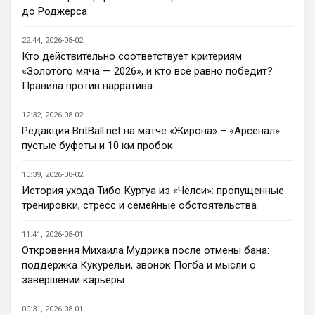
Ответ для Аристократ
до Роджерса
Ну пока мы усилились довольно не плохо,
много интересных исполнителей Кенда,
22:44, 2026-08-02
Палестра , Лавиа воскресает(парень
Вот Лакруа и Палестра, сильные 
талантли
Кто действительно соответствует критериям
исполнители, на счет Эстевао сомнений 
«Золотого мяча — 2026», и кто все равно победит?
никогда не было, видно талант, но 
Правила против нарратива
сопливый пока, а вот Лавка и Конда, ну 
для меня, как для обывателя, коты в 
12:32, 2026-08-02
мешках, честно, плюс не видел матчи в 
Редакция BritBall.net на матче «Жирона» – «Арсенал»:
предсезонке еще, кроме игры с Миланом
пустые буфеты и 10 км пробок
Аристократ
• 20:37
10:39, 2026-08-02
Ответ для Канонир
История ухода Тибо Куртуа из «Челси»: пропущенные
я переживаю, что он выжил все из
тренировки, стресс и семейные обстоятельства
команды, поэтому сейчас он сам не
понимает, кто именно нужен и что усилить.
Пока у вас, Ливера, и МЮ усиления 
Предсезонка
11:41, 2026-08-01
самые слабые, вон Шпоры не плохо 
Откровения Михаила Мудрика после отмены бана:
укрепляются, МС втихую играет на ТО, 
поддержка Кукурельи, звонок Погба и мысли о
что мне кажется ошибка на фоне ухода 
завершении карьеры
из идейного лидера и прихода идейного 
ученика )
00:31, 2026-08-01