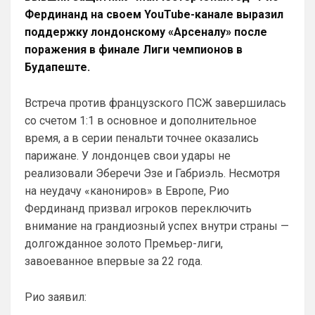
Так и в Вашу помойку он ни за что не пойдет,
Фердинанд на своем YouTube-канале выразил
нужно быть конченным отморозью, чтобы
поддержку лондонскому «Арсеналу» после
выбрать этот клуб. Одно дело при РА,
Приезжайте к нам на базу , трофеи 
поражения в финале Лиги чемпионов в
большие посмотрите , на игроков 
Будапеште.
дорогих тоже …а то у вас из дорогого 
только Хаверц😁
Встреча против французского ПСЖ завершилась
Канонир
• 20:27
со счетом 1:1 в основное и дополнительное
Отмечу сразу, что мы тоже через это 
время, а в серии пенальти точнее оказались
прошли, ужасное время было 
трансферов, после Венгера, но и сейчас 
парижане. У лондонцев свои удары не
нет надежды, что все удержится, уж 
реализовали Эберечи Эзе и Габриэль. Несмотря
больно хрупко все в нашем доме. 
на неудачу «канониров» в Европе, Рио
Однако предпочтительней выбрать 
Фердинанд призвал игроков переключить
Арсенал сейчас, чем Челси, и при этом, 
внимание на грандиозный успех внутри страны —
нет даже аргумента ни одного в пользу 
бесполезного Челси
долгожданное золото Премьер-лиги,
завоеванное впервые за 22 года.
Аристократ
• 20:27
Ответ для Канонир
Рио заявил:
Отмечу сразу, что мы тоже через это
прошли, ужасное время было трансферов,