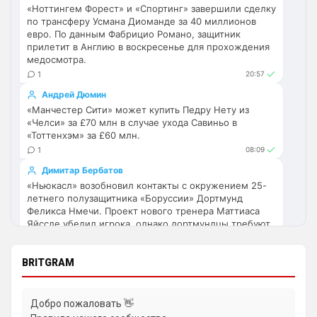
"Арсенале".
«Ноттингем Форест» и «Спортинг» завершили сделку
по трансферу Усмана Диоманде за 40 миллионов
ну пользователь будет иметь 
евро. По данным Фабрицио Романо, защитник
возможность прям на главной странице 
прилетит в Англию в воскресенье для прохождения
выбрать те новости, которые он хочет 
медосмотра.
читать. Например его интересуют только 
1
20:57
трансферы Арсенала. Он выберет 
Андрей Дюмин
Категорию Трансфер + клуб
«Манчестер Сити» может купить Педру Нету из
«Челси» за £70 млн в случае ухода Савиньо в
Britball
• 23:47
«Тоттенхэм» за £60 млн.
и у него на сайте в ленте новостей будут 
1
08:09
только трансферные новости Арсенала 
например
Димитар Бербатов
«Ньюкасл» возобновил контакты с окружением 25-
SkyNet
• 00:39
изменено
летнего полузащитника «Боруссии» Дортмунд
Феликса Нмечи. Проект нового тренера Маттиаса
Ответ для Канонир
Яйссле убедил игрока, однако дортмундцы требуют
Так и в Вашу помойку он ни за что не пойдет,
за немецкого хавбека £100 млн.
нужно быть конченным отморозью, чтобы
выбрать этот клуб. Одно дело при РА,
1
14:49
Лучше бы подписался анонир, было б 
BRITGRAM
Андрей Дюмин
вернее, это с вас все смеялись и 
Норвегия потребовала отставки Джанни Инфантино
смеются, и через куй кидают, а Вини, так 
из-за сделки с инвесторами, но Мексика и Аргентина
вообще xyeм поводил по арсосальской 
Добро пожаловать 👋
поддержали главу ФИФА.