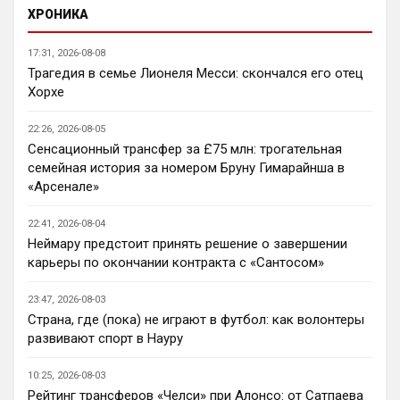
ХРОНИКА
Канонир
• 20:34
я, кстати, перешел на сайт с ФАПЛ, там 
17:31, 2026-08-08
скинули сегодня ссылку на Ваш проект. 
Трагедия в семье Лионеля Месси: скончался его отец
Интересный, буду наблюдать.
Хорхе
Аристократ
• 20:35
22:26, 2026-08-05
Ответ для Канонир
Сенсационный трансфер за £75 млн: трогательная
ну этим же не стоит гордиться, когда в
семейная история за номером Бруну Гимарайнша в
команду пришел Мудрил например, да и
«Арсенале»
далеко не факт, что Роджерс хотя бы
Ну пока мы усилились довольно не 
окажется
плохо, много интересных исполнителей 
22:41, 2026-08-04
Кенда, Палестра , Лавиа 
Неймару предстоит принять решение о завершении
воскресает(парень талантливый) , Жоао 
карьеры по окончании контракта с «Сантосом»
Педро бомбит …с огромным багажом 
потенциала позади поезда плетется 
23:47, 2026-08-03
Эстевао. Купили Лакруа и Роджерса (на 
Страна, где (пока) не играют в футбол: как волонтеры
уровне всех трансферов Болика это уже 
развивают спорт в Науру
что-то новое)
10:25, 2026-08-03
Канонир
• 20:37
Рейтинг трансферов «Челси» при Алонсо: от Сатпаева