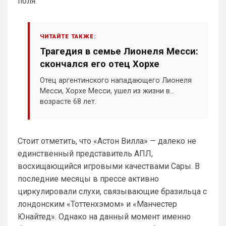
поля.
Отмечу сразу, что мы тоже через это
прошли, ужасное время было трансферов,
после Венгера, но и сейчас нет надежды,
Мы что и умели всегда так это покупать 
что в
ЧИТАЙТЕ ТАКЖЕ:
и продавать …не всегда это было к месту 
Трагедия в семье Лионеля Месси:
и нужно, но мы это умеем. И систему 
нагибать тоже )
скончался его отец Хорхе
Отец аргентинского нападающего Лионеля
Канонир
• 20:29
Месси, Хорхе Месси, ушел из жизни в
Ответ для Аристократ
возрасте 68 лет.
Приезжайте к нам на базу , трофеи большие
посмотрите , на игроков дорогих тоже …а то
у вас из дорогого только Хаверц😁
я могу аналогично Вас пригласить и 
похвалиться прошлым, богатым 
Стоит отметить, что «Астон Вилла» — далеко не
прошлым на титулы и трофеи. Давайте 
единственный представитель АПЛ,
не будем измерять прошлыми 
восхищающийся игровыми качествами Сары. В
заслугами. Давайте смотреть 
настоящим. Я ниразу не приуменьшил 
последние месяцы в прессе активно
заслуги Челси при РА, но уже трижды 
циркулировали слухи, связывающие бразильца с
отметил неудачников американских.
лондонским «Тоттенхэмом» и «Манчестер
Юнайтед». Однако на данный момент именно
Канонир
• 20:30