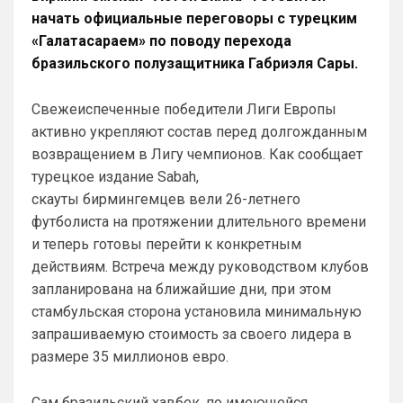
млрд Мудриканских игроков и кайфуете.
начать официальные переговоры с турецким
«Галатасараем» по поводу перехода
Аристократ
• 20:26
бразильского полузащитника Габриэля Сары.
Ответ для Канонир
Так и в Вашу помойку он ни за что не пойдет,
нужно быть конченным отморозью, чтобы
Свежеиспеченные победители Лиги Европы
выбрать этот клуб. Одно дело при РА,
Приезжайте к нам на базу , трофеи 
активно укрепляют состав перед долгожданным
большие посмотрите , на игроков 
возвращением в Лигу чемпионов. Как сообщает
дорогих тоже …а то у вас из дорогого 
турецкое издание Sabah,
только Хаверц😁
скауты бирмингемцев вели 26-летнего
Канонир
• 20:27
футболиста на протяжении длительного времени
Отмечу сразу, что мы тоже через это 
и теперь готовы перейти к конкретным
прошли, ужасное время было 
действиям. Встреча между руководством клубов
трансферов, после Венгера, но и сейчас 
запланирована на ближайшие дни, при этом
нет надежды, что все удержится, уж 
стамбульская сторона установила минимальную
больно хрупко все в нашем доме. 
Однако предпочтительней выбрать 
запрашиваемую стоимость за своего лидера в
Арсенал сейчас, чем Челси, и при этом, 
размере 35 миллионов евро.
нет даже аргумента ни одного в пользу 
бесполезного Челси
Сам бразильский хавбек, по имеющейся