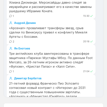
Усмана Диоманде. Мерсисайдцы давно следят за
ивуарийцем и рассматривают его в качестве замены
Britball
• 23:47
ушедшему Ибраиме Конате.
Ответ для SkaVik
1
15:30
Как понял, выборочно новости о
"Арсенале".
Андрей Дюмин
«Арсенал» проваливает трансферы звезд, срыв
ну пользователь будет иметь 
сделки по Винисиусу привел к конфликту Микеля
возможность прям на главной странице 
Артеты с боссами.
выбрать те новости, которые он хочет 
2
20:16
читать. Например его интересуют только 
Ян Енотаев
трансферы Арсенала. Он выберет 
Три английских клуба заинтересованы в трансфере
Категорию Трансфер + клуб
защитника «Парижа» Мустафы Мбоу. По данным Foot
Mercato, за 26-летним игроком активно следят
Britball
• 23:47
«Фулхэм», «Кристал Пэлас» и «Халл Сити».
и у него на сайте в ленте новостей будут 
1
21:04
только трансферные новости Арсенала 
например
Димитар Бербатов
21-летний форвард Франческо Пио Эспозито
SkyNet
• 00:39
изменено
согласовал новый контракт с «Интером» до 2031
года с существенным повышением зарплаты.
Ответ для Канонир
«Арсенал» и «Манчестер Юнайтед» делали
Так и в Вашу помойку он ни за что не пойдет,
повторные запросы, но получили отказ и
нужно быть конченным отморозью, чтобы
переключились на другие цели.
выбрать этот клуб. Одно дело при РА,