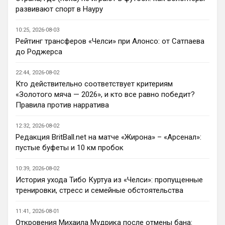
уровне всех трансферов Болика это уже 
развивают спорт в Науру
что-то новое)
10:25, 2026-08-03
Канонир
• 20:37
Рейтинг трансферов «Челси» при Алонсо: от Сатпаева
Ответ для Аристократ
до Роджерса
Ну пока мы усилились довольно не плохо,
много интересных исполнителей Кенда,
22:44, 2026-08-02
Палестра , Лавиа воскресает(парень
Вот Лакруа и Палестра, сильные 
талантли
Кто действительно соответствует критериям
исполнители, на счет Эстевао сомнений 
«Золотого мяча — 2026», и кто все равно победит?
никогда не было, видно талант, но 
Правила против нарратива
сопливый пока, а вот Лавка и Конда, ну 
для меня, как для обывателя, коты в 
12:32, 2026-08-02
мешках, честно, плюс не видел матчи в 
Редакция BritBall.net на матче «Жирона» – «Арсенал»:
предсезонке еще, кроме игры с Миланом
пустые буфеты и 10 км пробок
Аристократ
• 20:37
10:39, 2026-08-02
Ответ для Канонир
История ухода Тибо Куртуа из «Челси»: пропущенные
я переживаю, что он выжил все из
тренировки, стресс и семейные обстоятельства
команды, поэтому сейчас он сам не
понимает, кто именно нужен и что усилить.
Пока у вас, Ливера, и МЮ усиления 
Предсезонка
11:41, 2026-08-01
самые слабые, вон Шпоры не плохо 
Откровения Михаила Мудрика после отмены бана: