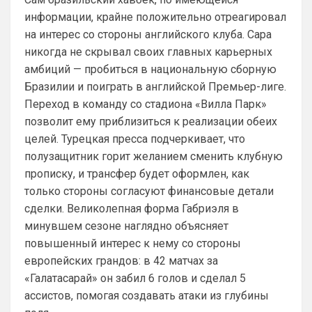
Аристократ
• 20:27
информации, крайне положительно отреагировал
на интерес со стороны английского клуба. Сара
Ответ для Канонир
Отмечу сразу, что мы тоже через это
никогда не скрывал своих главных карьерных
прошли, ужасное время было трансферов,
амбиций — пробиться в национальную сборную
после Венгера, но и сейчас нет надежды,
Ладно, извиняюсь, я увлекся 🤝
что в
Бразилии и поиграть в английской Премьер-лиге.
Канонир
• 20:28
Переход в команду со стадиона «Вилла Парк»
позволит ему приблизиться к реализации обеих
Ответ для Аристократ
Как там дела с трансфером Роджерса ?Или
целей. Турецкая пресса подчеркивает, что
Винисиуса ?Может есть успехи в
полузащитник горит желанием сменить клубную
подписании Альвареса ?)Я смотрю Арсенал
и слава богу, что ни одного из них не 
прям магн
прописку, и трансфер будет оформлен, как
взяли. Винисиуса лишь, наверное ты 
только стороны согласуют финансовые детали
хочешь получить, надеюсь в Челси 
такой бредовой идеей не страдают. Что 
сделки. Великолепная форма Габриэля в
касается Роджерса, то сумма трансфера 
минувшем сезоне наглядно объясняет
и сам футболист, явно переоценен, 
повышенный интерес к нему со стороны
поэтому не потеря. Поверь, товарищ, все 
европейских грандов: в 42 матчах за
еще будет у нас, время есть
«Галатасарай» он забил 6 голов и сделал 5
Аристократ
• 20:28
ассистов, помогая создавать атаки из глубины
Ответ для Канонир