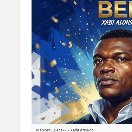
Марсель Десайи и Хаби Алонсо