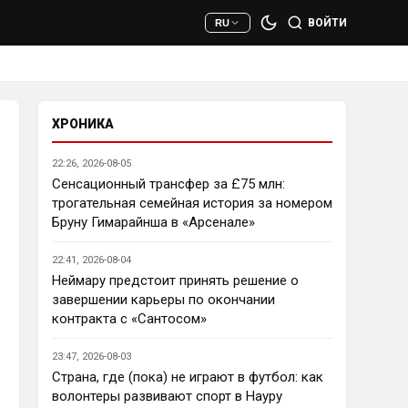
сто раз полезнее.
ВОЙТИ
RU
Deep_Blue
• 22:47
Ответ для AndRey
Кто согласен со Скоулзом, что
Челси будет бороться за титул в
этом сезоне?
ХРОНИКА
При всей симпатии к Челси - 
нет. Разве что за какой-нибудь 
22:26, 2026-08-05
из кубков, и то при везении.
Сенсационный трансфер за £75 млн:
трогательная семейная история за номером
Deep_Blue
• 22:49
Бруну Гимарайнша в «Арсенале»
Ответ для AndRey
Кто согласен со Скоулзом, что
22:41, 2026-08-04
Челси будет бороться за титул в
этом сезоне?
Неймару предстоит принять решение о
Пока что предел мечтаний - 
завершении карьеры по окончании
зона ЛЧ. Команда сырая, 
контракта с «Сантосом»
проблемы никуда не делись, 
матч с Тоттенхэмом это 
23:47, 2026-08-03
показал.
Страна, где (пока) не играют в футбол: как
волонтеры развивают спорт в Науру
Аристократ
• 23:00