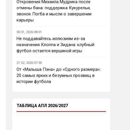
еврокубков плотно настроится 
Откровения Михаила Мудрика после
на АПЛ , минимум жду топ - 4
отмены бана: поддержка Кукурельи,
звонок Погба и мысли о завершении
Аристократ
• 23:03
карьеры
Ответ для Deep_Blue
Ну так пусть агенты этих
00:31, 2026-08-01
товарищей шевелятся, или
Не поддавайтесь иллюзиям из-за
плавят назад всех этих Кенд,
Так кто ж спорит…Но нашим 
назначения Клоппа и Зидана: клубный
Эмег и прочих Сарров. Нету в сто
нужны деньги уже сейчас, а 
раз поле
футбол остается вершиной игры
реальную ценность имеют 
единицы…пусть бы гибкость 
21:52, 2026-07-30
проявили в цене , а то просят 
От «Малыша Пэна» до «Одного размера»:
60 лямов за убожество 
20 самых ярких и безумных прозвищ в
Джексона, отдайте за 45 и 
истории футбола
радуйтесь, нет они лучше Нету 
продадут, политику начали 
менять, а соображать лучше 
пока не начали )
ТАБЛИЦА АПЛ 2026/2027
Аристократ
• 23:05
Ответ для Deep_Blue
Пока что предел мечтаний - зона