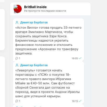
Эстевао, Кенды и прочие 
BritBall Inside
Мудрики ничего не могут 
Не пропусти последние новости
сделать с мёртвым Юве. Мы 
это видим 4-й сезон, одно и то 
же.
Димитар Бербатов
«Астон Вилла» готова продать 33-летнего
Аристократ
• 17:56
вратаря Эмилиано Мартинеса, чтобы
сохранить защитника Эзри Конса.
Ответ для Deep_Blue
Бирмингемцы надеются укрепить
Ну шо, теперь понял, почему
финансовое положение и отклонить
никакого титула в этом сезоне и
предложение «Арсенала» по трансферу
близко не будет? Хвалёные
Они играть не будут , это 
защитника.
Эстевао, Кенды и прочие
ротация …я бы по предсезонке 
Мудрики ни
1
16:05
не судил , идет перестройка, 
Димитар Бербатов
плюс еще будут покупки. Хотя 
«Ливерпуль» готовится начать
конечно это звоночек , сколько 
переговоры с «ПСЖ» о покупке 18-
знаю Челси мы на 
летнего правого вингера Ибрагима
предсезонках всегда всех на 
Мбайе за €40–50 млн. Сам футболист
кую вертели
сборной Сенегала дал согласие на
переход, видя в проекте Андони Ираолы
шанс для успешной карьеры.
Аристократ
• 17:57
1
16:15
Ответ для Britball
Ну поднять то понял, но теперь