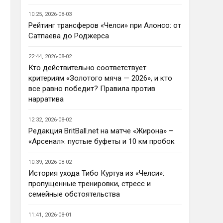
Ответ для AndRey
10:25, 2026-08-03
Кто согласен со Скоулзом, что
Челси будет бороться за титул в
Рейтинг трансферов «Челси» при Алонсо: от
этом сезоне?
Сатпаева до Роджерса
По факту почему нет ?Арсенал 
очевидно поплывет после 
22:44, 2026-08-02
исторической победы и 
Кто действительно соответствует
очередного разочарования в 
критериям «Золотого мяча — 2026», и кто
ЛЧ и скажется средний 
все равно победит? Правила против
уровень исполнителей …Они и 
нарратива
так переездили , там 
напрашивается перестройка. 
12:32, 2026-08-02
МС будет по прежнему 
Редакция BritBall.net на матче «Жирона» –
фаворитом , у Ливера бардак , 
«Арсенал»: пустые буфеты и 10 км пробок
Шпоры накупили середняков , 
не вылетят, но и чуда
10:39, 2026-08-02
Аристократ
• 23:01
История ухода Тибо Куртуа из «Челси»:
Не будет, а у Челси приличная 
пропущенные тренировки, стресс и
закупка перед сезоном , если 
семейные обстоятельства
еще купят одного ЦЗ и вратаря 
то вполне можно без 
11:41, 2026-08-01