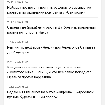
22:41, 2026-08-04
проектом (скупочным), ведь когда он не 
Неймару предстоит принять решение о завершении
заработает, встать будет гораздо 
карьеры по окончании контракта с «Сантосом»
сложнее, чем после сезона, где они не 
вылетели.
23:47, 2026-08-03
Страна, где (пока) не играют в футбол: как волонтеры
Аристократ
• 20:43
развивают спорт в Науру
Ответ для Канонир
петушья да, сильными становятся с каждым
днем, но от этого еще интереснее с ним
10:25, 2026-08-03
наши дерби будут, к тому же всегда интер
Рейтинг трансферов «Челси» при Алонсо: от Сатпаева
Согласен, с нуля проще строить, чем 
до Роджерса
перестраивать
Britball
• 20:54
22:44, 2026-08-02
Кто действительно соответствует критериям
Ответ для Канонир
«Золотого мяча — 2026», и кто все равно победит?
Как здесь отсортировать мне нужные
новости, есть такие функции?
Правила против нарратива
вот https://britball.net/club/arsenal
12:32, 2026-08-02
Britball
• 20:54
Редакция BritBall.net на матче «Жирона» – «Арсенал»:
в меню есть клубы. В клубах в закладки 
пустые буфеты и 10 км пробок
кинь себе Арсенал и всегда будешь его 