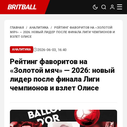
BRITBALL
☰
ГЛАВНАЯ
/
АНАЛИТИКА
/
РЕЙТИНГ ФАВОРИТОВ НА «ЗОЛОТОЙ
МЯЧ» — 2026: НОВЫЙ ЛИДЕР ПОСЛЕ ФИНАЛА ЛИГИ ЧЕМПИОНОВ И
ВЗЛЕТ ОЛИСЕ
2026-06-03, 16:40
АНАЛИТИКА
Рейтинг фаворитов на
«Золотой мяч» — 2026: новый
Deep_Blue
• 16:31
лидер после финала Лиги
Ответ для Аристократ
чемпионов и взлет Олисе
Не будет, а у Челси приличная закупка
перед сезоном , если еще купят одного ЦЗ
и вратаря то вполне можно без еврокубков
Ну шо, теперь понял, почему никакого 
титула в этом сезоне и близко не будет? 
Хвалёные Эстевао, Кенды и прочие 
Мудрики ничего не могут сделать с 
мёртвым Юве. Мы это видим 4-й сезон, 