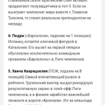
стабильный сезон. Британские СМИ активно
поэтому не потеря. Поверь, товарищ, все 
продвигают полузащитника в топ-3. Если он
еще будет у нас, время есть
выиграет чемпионат мира вместе с Томасом
Тухелем, то станет реальным претендентом на
Аристократ
• 20:28
награду.
Ответ для Канонир
Отмечу сразу, что мы тоже через это
прошли, ужасное время было трансферов,
6. Педри
(«Барселона», падение на 1 позицию)
после Венгера, но и сейчас нет надежды,
Мы что и умели всегда так это покупать 
что в
Испанец остается ключевой фигурой в
и продавать …не всегда это было к месту 
Каталонии. Его вылет из первой пятерки
и нужно, но мы это умеем. И систему 
обусловлен исключительно командным
нагибать тоже )
провалом «Барселоны» в Лиге чемпионов.
Канонир
• 20:29
Ответ для Аристократ
5. Хвича Кварацхелия
(ПСЖ, подъем на 8
Приезжайте к нам на базу , трофеи большие
позиций) Самый впечатляющий рывок в
посмотрите , на игроков дорогих тоже …а то
у вас из дорогого только Хаверц😁
рейтинге. Грузинский вингер выдал рекордную
я могу аналогично Вас пригласить и 
результативную серию в плей-офф Лиги
похвалиться прошлым, богатым 
прошлым на титулы и трофеи. Давайте 
чемпионов, а в финале заработал важнейший
не будем измерять прошлыми 
пенальти в ворота «Арсенала». Из-за невыхода
заслугами. Давайте смотреть 