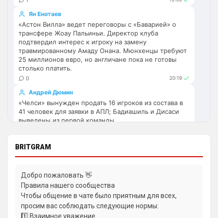
SkaVik
• 00:45
Ян Енотаев
Ответ для Britball
«Астон Вилла» ведет переговоры с «Баварией» о
ну пользователь будет иметь возможность
трансфере Жоау Пальиньи. Директор клуба
прям на главной странице выбрать те
подтвердил интерес к игроку на замену
новости, которые он хочет читать.
травмированному Амаду Онана. Мюнхенцы требуют
Тогда хз, о чем человек.
Например е
25 миллионов евро, но англичане пока не готовы
столько платить.
Аристократ
• 10:33
0
20:19
Кстати ещё одна идея , добавить 
несколько блоков чата, например 
Андрей Дюмин
отдельный чат для фанатов Челси , и 
«Челси» вынужден продать 16 игроков из состава в
общий …дабы избежать неизбежного 
41 человек для заявки в АПЛ; Бадиашиль и Дисаси
выведены из первой команды.
срача )
2
20:43
Аристократ
• 10:34
Андрей Дюмин
BRITGRAM
Я попытался нормально вчера с 
Джейми Каррагер раскритиковал «Челси» за
болельщиком Арсенала пообщаться , но 
трансфер Пепа Чаваррии и возможную продажу
потом всю ночь не мог уснуть и сейчас 
Марка Кукурельи.
Добро пожаловать 👋
понимаю что это было ошибкой 😁
1
22:48
Правила нашего сообщества
Чтобы общение в чате было приятным для всех,
Димитар Бербатов
Britball
• 10:36
просим вас соблюдать следующие нормы:
Разница в инсайдах Дэвида Орнштейна и Фабрицио
Ответ для Аристократ
Романо объясняется разным подходом к
1️⃣ Взаимное уважение