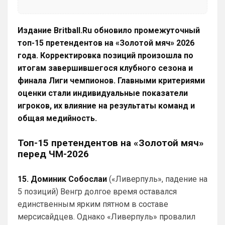
Лейпцигом каким-нибудь
Аристократ
• 17:58
Издание Britball.Ru обновило промежуточный
Ответ для Britball
топ-15 претендентов на «Золотой мяч» 2026
Хочу игру Мудрика седня посмотреть
года. Корректировка позиций произошла по
Та ты мазохист )
итогам завершившегося клубного сезона и
dimension
• 20:55
финала Лиги чемпионов. Главными критериями
пока конечно не радует игрой челси) с 
оценки стали индивидуальные показатели
миланом бойня бывший топов будет)
игроков, их влияние на результаты команд и
общая медийность.
SkyNet
• 01:32
Ответ для Аристократ
Топ-15 претендентов на «Золотой мяч»
Вы вдумайтесь сколько Ньюкасл бабла
поднял за последнее врем …Исак , Тонали,
перед ЧМ-2026
Гимарайнш , Холл на подходе , Гордон …
С Холлом, по всей видимости делов не 
выйдет, отказываются они его 
15. Доминик Собослаи
(«Ливерпуль», падение на
продавать в пригородную помойку.
5 позиций) Венгр долгое время оставался
Канонир
• 20:05
единственным ярким пятном в составе
Ух, сколько же здесь синего 
мерсисайдцев. Однако «Ливерпуль» провалил
общества...ну ничего, скоро окрасим все 