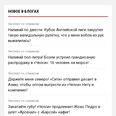
нарушении правил.
центра поля.
3
09:55
НОВОЕ В БЛОГАХ
Ян Енотаев
«Ипсвич» подписал полузащитника Сашу Лукича из
Эксперт со стаканом
«Фулхэма» до 2030 года. Серб стал вторым
Наливай по двести: Кубок Английской лиги закрутил
трансфером клуба из стана «дачников» этим летом.
такую валидольную рулетку, что у меня вобла из рук
Главный тренер Гари О'Нил отметил большой опыт
29-летнего футболиста.
вывалилась!
0
17:52
Эксперт со стаканом
Андрей Дюмин
Наливай пол-литра! Боэли устроил грандиозную
«Ливерпуль» лидирует в борьбе за вингера ПСЖ
распродажу в «Челси»: 16 человек на мороз!
Ибраима Мбайе, за которого парижане просят до
$58 млн.
1
08:39
Эксперт со стаканом
Держите меня семеро! «Сити» отправил десант в
Димитар Бербатов
Азию, чтобы оптом выгрести из «Челси» Нету и
«Ньюкасл» возобновил контакты с окружением 25-
компанию!
летнего полузащитника «Боруссии» Дортмунд
Феликса Нмечи. Проект нового тренера Маттиаса
Яйссле убедил игрока, однако дортмундцы требуют
Эксперт со стаканом
за немецкого хавбека £100 млн.
Закатайте губу! «Челси» продлевает Жоао Педро и
1
14:49
шлет «Арсенал» с «Барсой» нафиг!