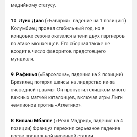
медийному статусу.
такого, а вот с ними, я не только это 
пишу, ну и утверждаю. Титулы какие? 
Клубок Мира и Кубок Конференций? Чем 
10. Луис Диас
(«Бавария», падение на 1 позицию)
гордиться то с 2022 года? Чем 
Колумбиец провел стабильный год, но в
заманивать игроков? Накупили на 1,5 
концовке сезона оказался в тени двух партнеров
млрд Мудриканских игроков и кайфуете.
по атаке мюнхенцев. Его сборная также не
Аристократ
• 20:26
входит в число фаворитов предстоящего
мундиаля.
Ответ для Канонир
Так и в Вашу помойку он ни за что не пойдет,
нужно быть конченным отморозью, чтобы
выбрать этот клуб. Одно дело при РА,
9. Рафинья
(«Барселона», падение на 2 позиции)
Приезжайте к нам на базу , трофеи 
Бразилец потерял шансы на лидерство из-за
большие посмотрите , на игроков 
очередной травмы. Он пропустил слишком много
дорогих тоже …а то у вас из дорогого 
только Хаверц😁
важных матчей каталонцев, включая игры Лиги
чемпионов против «Атлетико».
Канонир
• 20:27
Отмечу сразу, что мы тоже через это 
8. Килиан Мбаппе
(«Реал Мадрид», падение на 4
прошли, ужасное время было 
трансферов, после Венгера, но и сейчас 
позиции) Француз пережил серьезное падение
нет надежды, что все удержится, уж 
после провальной весенней стадии,