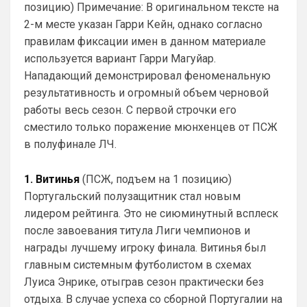
Арсенал сейчас держится на 
позицию) Примечание: В оригинальном тексте на
сыгранности и Артете, ярких 
2-м месте указан Гарри Кейн, однако согласно
исполнителей у вас я не вижу, но 
правилам фиксации имен в данном материале
командная работа топовая , плюс какие 
используется вариант Гарри Магуйар.
стандарты …Артета уже сколько 7 лет у 
Нападающий демонстрировал феноменальную
вас ?Достойно..Мне кажется при Артете 
в прошлом сезоне был именно венец 
результативность и огромный объем черновой
всех усилий, а щас уже надо или 
работы весь сезон. С первой строчки его
усиливать состав или что-то
сместило только поражение мюнхенцев от ПСЖ
в полуфинале ЛЧ.
Аристократ
• 20:30
Выдумывать новенькое
1. Витинья
(ПСЖ, подъем на 1 позицию)
Аристократ
• 20:31
Португальский полузащитник стал новым
Ответ для Канонир
лидером рейтинга. Это не сиюминутный всплеск
я могу аналогично Вас пригласить и
похвалиться прошлым, богатым прошлым на
после завоевания титула Лиги чемпионов и
титулы и трофеи. Давайте не будем
🤝
награды лучшему игроку финала. Витинья был
измерять пр
главным системным футболистом в схемах
Аристократ
• 20:32
Луиса Энрике, отыграв сезон практически без
Ответ для Канонир
отдыха. В случае успеха со сборной Португалии на
Здесь, увы, я бы поспорил. Ведь даже при