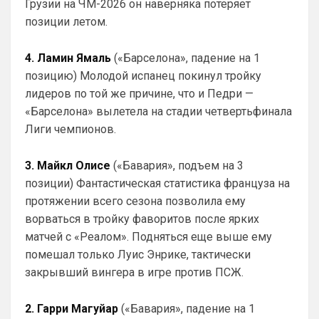
Грузии на ЧМ-2026 он наверняка потеряет
настоящим. Я ниразу не приуменьшил 
позиции летом.
заслуги Челси при РА, но уже трижды 
отметил неудачников американских.
4. Ламин Ямаль
(«Барселона», падение на 1
Канонир
• 20:30
позицию) Молодой испанец покинул тройку
Ответ для Аристократ
лидеров по той же причине, что и Педри —
Мы что и умели всегда так это покупать и
«Барселона» вылетела на стадии четвертьфинала
продавать …не всегда это было к месту и
нужно, но мы это умеем. И систему нагиб
Лиги чемпионов.
Здесь, увы, я бы поспорил. Ведь даже 
при РА было куча трансферов мимо, там 
девушка руководила, достаточно 
3. Майкл Олисе
(«Бавария», подъем на 3
вспомнить Джилободжи или Бакаойоко, 
позиции) Фантастическая статистика француза на
ну или Батшуайи, да куча хлама было у 
протяжении всего сезона позволила ему
Вас, так что не всегда Челси умел 
ворваться в тройку фаворитов после ярких
покупать, а вот продавать мог, здесь не 
поспорю
матчей с «Реалом». Подняться еще выше ему
помешал только Луис Энрике, тактически
Аристократ
• 20:30
закрывший вингера в игре против ПСЖ.
Ответ для Канонир
и слава богу, что ни одного из них не взяли.
Винисиуса лишь, наверное ты хочешь
2. Гарри Магуйар
(«Бавария», падение на 1
получить, надеюсь в Челси такой бредовой