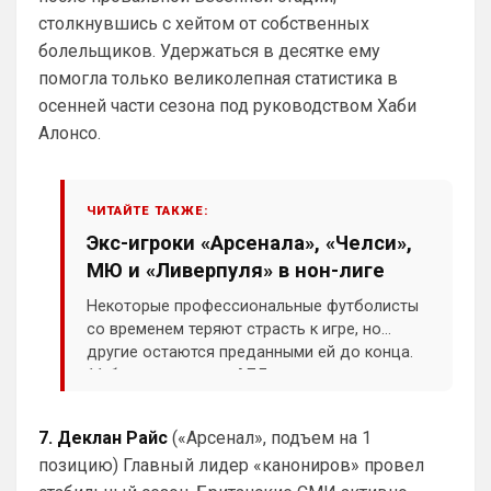
больно хрупко все в нашем доме. 
столкнувшись с хейтом от собственных
Однако предпочтительней выбрать 
болельщиков. Удержаться в десятке ему
Арсенал сейчас, чем Челси, и при этом, 
помогла только великолепная статистика в
нет даже аргумента ни одного в пользу 
бесполезного Челси
осенней части сезона под руководством Хаби
Алонсо.
Аристократ
• 20:27
Ответ для Канонир
Отмечу сразу, что мы тоже через это
прошли, ужасное время было трансферов,
ЧИТАЙТЕ ТАКЖЕ:
после Венгера, но и сейчас нет надежды,
Ладно, извиняюсь, я увлекся 🤝
Экс-игроки «Арсенала», «Челси»,
что в
МЮ и «Ливерпуля» в нон-лиге
Канонир
• 20:28
Некоторые профессиональные футболисты
Ответ для Аристократ
со временем теряют страсть к игре, но
Как там дела с трансфером Роджерса ?Или
Винисиуса ?Может есть успехи в
другие остаются преданными ей до конца.
подписании Альвареса ?)Я смотрю Арсенал
11 бывших игроков АПЛ продолжают
и слава богу, что ни одного из них не 
прям магн
выступать в полупрофессиональных и
взяли. Винисиуса лишь, наверное ты 
любительских дивизионах Англии в сезоне
хочешь получить, надеюсь в Челси 
7. Деклан Райс
(«Арсенал», подъем на 1
2026/27.
такой бредовой идеей не страдают. Что 
позицию) Главный лидер «канониров» провел
касается Роджерса, то сумма трансфера 
и сам футболист, явно переоценен, 