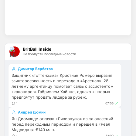
SkyNet
• 00:39
изменено
Ответ для Канонир
Так и в Вашу помойку он ни за что не пойдет,
нужно быть конченным отморозью, чтобы
выбрать этот клуб. Одно дело при РА,
Лучше бы подписался анонир, было б 
вернее, это с вас все смеялись и 
смеются, и через куй кидают, а Вини, так 
BritBall Inside
вообще xyeм поводил по арсосальской 
Не пропусти последние новости
губе и продлил контракт с Реалом, да и 
Роджерс тоже привет передал, красно-
Димитар Бербатов
беленькой мусорке, которая теперь 
Защитник «Тоттенхэма» Кристиан Ромеро выразил
будет ещё двадцать лет дpoчить на 
заинтересованность в переходе в «Арсенал». 28-
чемпионство.
летнему аргентинцу помогает связь с ассистентом
«канониров» Габриэлем Хайнце, однако «шпоры»
SkyNet
• 00:42
предпочтут продать лидера за рубеж.
1
07:56
Ответ для Канонир
Ух, сколько же здесь синего общества...ну
Андрей Дюмин
ничего, скоро окрасим все в красный,
Ян Диоманде отказал «Ливерпулю» из-за опасений
собственно как и сам сайт, он же красно-б
Е6альник свой с красный покрась, 
перед переходным периодом и перешел в «Реал
Мадрид» за €140 млн.
чучело.
1
12:00