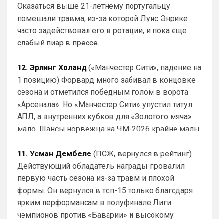
Оказаться выше 21-летнему португальцу
Аристократ
• 20:22
помешали травма, из-за которой Луис Энрике
Ответ для Канонир
часто задействовал его в ротации, и пока еще
Так и в Вашу помойку он ни за что не пойдет,
слабый пиар в прессе.
нужно быть конченным отморозью, чтобы
выбрать этот клуб. Одно дело при РА,
Как там дела с трансфером Роджерса ?
Или Винисиуса ?Может есть успехи в 
12. Эрлинг Холанд
(«Манчестер Сити», падение на
подписании Альвареса ?)Я смотрю 
1 позицию) Форвард много забивал в концовке
Арсенал прям магнит для туристов 😁
сезона и отметился победным голом в ворота
«Арсенала». Но «Манчестер Сити» упустил титул
Аристократ
• 20:23
АПЛ, а внутренних кубков для «Золотого мяча»
Челси даже сейчас привлекателен для 
игроков , и без ЛЧ , и без спонсоров …
мало. Шансы норвежца на ЧМ-2026 крайне малы.
Потому что Челси это титулы , а Арсенал 
это титул раз в 22 года
11. Усман Дембеле
(ПСЖ, вернулся в рейтинг)
Действующий обладатель награды провалил
Канонир
• 20:25
первую часть сезона из-за травм и плохой
Ответ для Аристократ
Челси даже сейчас привлекателен для
формы. Он вернулся в топ-15 только благодаря
игроков , и без ЛЧ , и без спонсоров …
ярким перформансам в полуфинале Лиги
Потому что Челси это титулы , а Арсенал это
я же подчеркнул специально - РА и 
ти
чемпионов против «Баварии» и высокому
Ролики! При РА, я бы даже не написал 