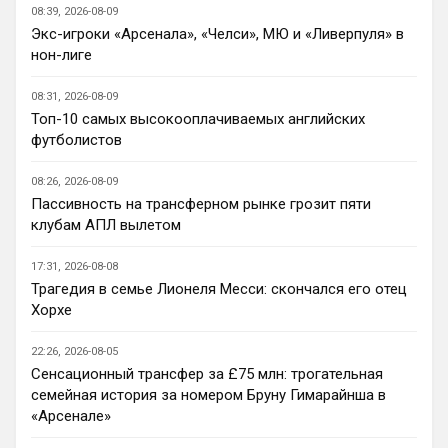
Ответ для Канонир
08:39, 2026-08-09
я переживаю, что он выжил все из
Экс-игроки «Арсенала», «Челси», МЮ и «Ливерпуля» в
команды, поэтому сейчас он сам не
нон-лиге
понимает, кто именно нужен и что усилить.
Пока у вас, Ливера, и МЮ усиления 
Предсезонка
самые слабые, вон Шпоры не плохо 
08:31, 2026-08-09
укрепляются, МС втихую играет на ТО, 
Топ-10 самых высокооплачиваемых английских
что мне кажется ошибка на фоне ухода 
футболистов
из идейного лидера и прихода идейного 
ученика )
08:26, 2026-08-09
Пассивность на трансферном рынке грозит пяти
Канонир
• 20:37
клубам АПЛ вылетом
Как здесь отсортировать мне нужные 
новости, есть такие функции?
17:31, 2026-08-08
Трагедия в семье Лионеля Месси: скончался его отец
Канонир
• 20:38
Хорхе
Ответ для Аристократ
Пока у вас, Ливера, и МЮ усиления самые
22:26, 2026-08-05
слабые, вон Шпоры не плохо укрепляются,
МС втихую играет на ТО, что мне кажется
Сенсационный трансфер за £75 млн: трогательная
петушья да, сильными становятся с 
семейная история за номером Бруну Гимарайнша в
каждым днем, но от этого еще 
«Арсенале»
интереснее с ним наши дерби будут, к 
тому же всегда интересно наблюдать за 