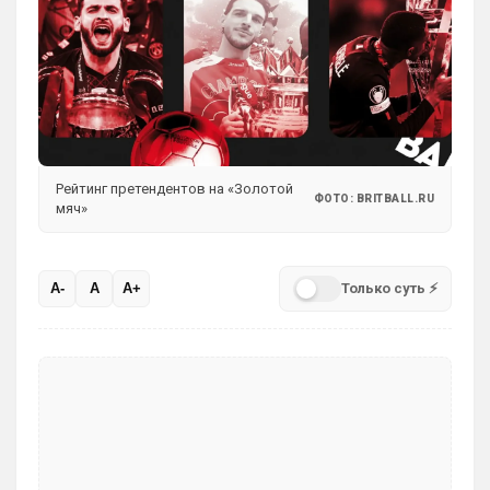
одно и то же.
Аристократ
• 17:56
Ответ для Deep_Blue
Ну шо, теперь понял, почему никакого титула
в этом сезоне и близко не будет? Хвалёные
Эстевао, Кенды и прочие Мудрики ни
Они играть не будут , это ротация …я бы 
по предсезонке не судил , идет 
Рейтинг претендентов на «Золотой
перестройка, плюс еще будут покупки. 
ФОТО: BRITBALL.RU
мяч»
Хотя конечно это звоночек , сколько 
знаю Челси мы на предсезонках всегда 
всех на кую вертели
Только суть ⚡
A-
A
A+
Аристократ
• 17:57
Ответ для Britball
Ну поднять то понял, но теперь кем
усиливаться? Скатятся в середину таблицы
Видать такая стратегия теперь, будут 
академию подтягивать и закупаться 
молоднякам , естественно в ущерб 
результатам …решили резко заделаться 