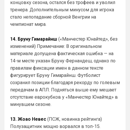
концовку сезона, остался без трофеев и уволил
в красный, собственно как и сам сайт, он 
тренера. Дополнительным минусом для игрока
же красно-белый и черно-красный)
стало непопадание сборной Венгрии на
Канонир
• 20:09
чемпионат мира.
Ответ для SkyNet
С Холлом, по всей видимости делов не
14. Бруну Гимарайнш
(«Манчестер Юнайтед», без
выйдет, отказываются они его продавать в
пригородную помойку.
изменений) Примечание: В оригинальном
Так и в Вашу помойку он ни за что не 
материале допущена фактическая ошибка — на
пойдет, нужно быть конченным 
отморозью, чтобы выбрать этот клуб. 
14-м месте указан Бруну Фернандеш, однако по
Одно дело при РА, другое дело при 
правилам фиксации имен в данном тексте
коликах...весь АПЛ смеется с куска 
фигурирует Бруну Гимарайнш. Футболист
синего овна
сохранил позиции благодаря рекорду по голевым
передачам в АПЛ. Подняться выше ему мешает
Канонир
• 20:09
отсутствие еврокубков у «Манчестер Юнайтед» в
Ответ для dimension
пока конечно не радует игрой челси) с
минувшем сезоне.
миланом бойня бывший топов будет)
бойня не получилась, такое ощущение, 
13. Жоао Невес
(ПСЖ, новинка рейтинга)
что Милан - это реально, где звук о 
Полузащитник мощно ворвался в топ-15.
прошлом