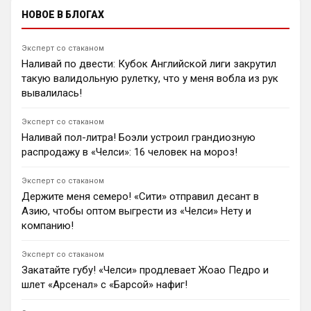
лондонским «Арсеналом». По данным инсайдера
НОВОЕ В БЛОГАХ
Фабрицио Романо, бразилец успешно прошел
медицинское обследование, и клуб вскоре
официально объявит о его трансфере.
Эксперт со стаканом
0
10:04
Наливай по двести: Кубок Английской лиги закрутил
Андрей Дюмин
такую валидольную рулетку, что у меня вобла из рук
Патрик Виейра восхитился игрой «Челси» Хаби
вывалилась!
Алонсо против «Милана», предрекая клубу трофеи и
возвращение в Лигу чемпионов.
Эксперт со стаканом
1
20:06
Наливай пол-литра! Боэли устроил грандиозную
распродажу в «Челси»: 16 человек на мороз!
Андрей Дюмин
Брэдли Барколя предпочитает «Ливерпуль»
«Арсеналу»; клубы продолжают переговоры о сумме
Эксперт со стаканом
трансфера.
Держите меня семеро! «Сити» отправил десант в
1
13:09
Азию, чтобы оптом выгрести из «Челси» Нету и
компанию!
Ян Енотаев
«Ньюкасл» готов продать нападающего Ника
Вольтемаде за 55.7 миллионов фунтов стерлингов.
Эксперт со стаканом
По данным CaughtOffside, интерес к футболисту
Закатайте губу! «Челси» продлевает Жоао Педро и
проявляют «Астон Вилла», «Атлетико», «Боруссия», а
шлет «Арсенал» с «Барсой» нафиг!
также МЮ и «Ливерпуль».
0
10:36