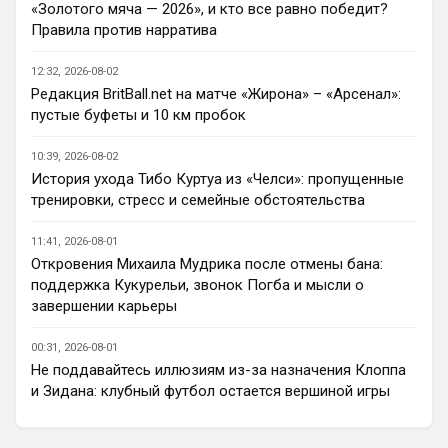
«Золотого мяча — 2026», и кто все равно победит?
никогда не было, видно талант, но 
Правила против нарратива
сопливый пока, а вот Лавка и Конда, ну 
для меня, как для обывателя, коты в 
12:32, 2026-08-02
мешках, честно, плюс не видел матчи в 
Редакция BritBall.net на матче «Жирона» – «Арсенал»:
предсезонке еще, кроме игры с Миланом
пустые буфеты и 10 км пробок
Аристократ
• 20:37
10:39, 2026-08-02
Ответ для Канонир
История ухода Тибо Куртуа из «Челси»: пропущенные
я переживаю, что он выжил все из
тренировки, стресс и семейные обстоятельства
команды, поэтому сейчас он сам не
понимает, кто именно нужен и что усилить.
Пока у вас, Ливера, и МЮ усиления 
Предсезонка
11:41, 2026-08-01
самые слабые, вон Шпоры не плохо 
Откровения Михаила Мудрика после отмены бана:
укрепляются, МС втихую играет на ТО, 
поддержка Кукурельи, звонок Погба и мысли о
что мне кажется ошибка на фоне ухода 
завершении карьеры
из идейного лидера и прихода идейного 
ученика )
00:31, 2026-08-01
Не поддавайтесь иллюзиям из-за назначения Клоппа
Канонир
• 20:37
и Зидана: клубный футбол остается вершиной игры
Как здесь отсортировать мне нужные 
новости, есть такие функции?