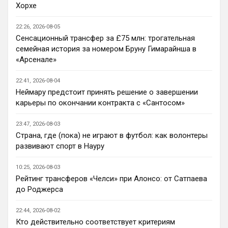
Интересный, буду наблюдать.
Хорхе
Аристократ
• 20:35
22:26, 2026-08-05
Ответ для Канонир
Сенсационный трансфер за £75 млн: трогательная
ну этим же не стоит гордиться, когда в
семейная история за номером Бруну Гимарайнша в
команду пришел Мудрил например, да и
«Арсенале»
далеко не факт, что Роджерс хотя бы
Ну пока мы усилились довольно не 
окажется
плохо, много интересных исполнителей 
22:41, 2026-08-04
Кенда, Палестра , Лавиа 
Неймару предстоит принять решение о завершении
воскресает(парень талантливый) , Жоао 
карьеры по окончании контракта с «Сантосом»
Педро бомбит …с огромным багажом 
потенциала позади поезда плетется 
23:47, 2026-08-03
Эстевао. Купили Лакруа и Роджерса (на 
Страна, где (пока) не играют в футбол: как волонтеры
уровне всех трансферов Болика это уже 
развивают спорт в Науру
что-то новое)
10:25, 2026-08-03
Канонир
• 20:37
Рейтинг трансферов «Челси» при Алонсо: от Сатпаева
Ответ для Аристократ
до Роджерса
Ну пока мы усилились довольно не плохо,
много интересных исполнителей Кенда,
22:44, 2026-08-02
Палестра , Лавиа воскресает(парень
Вот Лакруа и Палестра, сильные 
талантли
Кто действительно соответствует критериям
исполнители, на счет Эстевао сомнений 