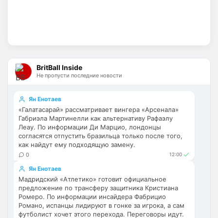
страница Арсенала? Я ее легко и так нашел
бы. Я спросил про сортировку новостей, т
Пока что нет. Но идея хорошая. На 
данный момент только категории.  
Можешь показать пример как именно 
это должно работать? Какие именно 
новости тебя интересует?
BritBall Inside
SkaVik
• 22:18
Не пропусти последние новости
Ответ для Britball
Пока что нет. Но идея хорошая. На данный
Ян Енотаев
момент только категории. Можешь показать
«Галатасарай» рассматривает вингера «Арсенала»
пример как именно это должно работать?
Габриэла Мартинелли как альтернативу Рафаэлу
Как понял, выборочно новости о 
Леау. По информации Ди Марцио, лондонцы
"Арсенале".
согласятся отпустить бразильца только после того,
как найдут ему подходящую замену.
Britball
• 23:47
0
12:00
Ответ для SkaVik
Ян Енотаев
Как понял, выборочно новости о
"Арсенале".
Мадридский «Атлетико» готовит официальное
предложение по трансферу защитника Кристиана
ну пользователь будет иметь 
Ромеро. По информации инсайдера Фабрицио
возможность прям на главной странице 
Романо, испанцы лидируют в гонке за игрока, а сам
выбрать те новости, которые он хочет 
футболист хочет этого перехода. Переговоры идут.