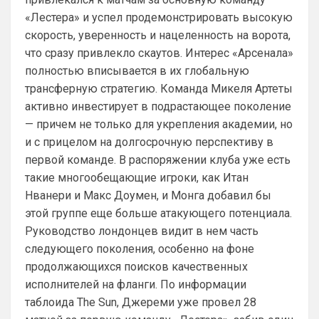
для «удара»
Может для удава? ))
«Лестера» и успел продемонстрировать высокую
скорость, уверенность и нацеленность на ворота,
Аристократ
• 01:06
что сразу привлекло скаутов. Интерес «Арсенала»
Ответ для SkyNet
полностью вписывается в их глобальную
Может для удава? ))
трансферную стратегию. Команда Микеля Артеты
Ааа, Кибер это ты , я только щас догнал 
активно инвестирует в подрастающее поколение
про Скайнет )
— причем не только для укрепления академии, но
Britball
• 01:48
и с прицелом на долгосрочную перспективу в
блин узнаю наш старый добрый чат на 
первой команде. В распоряжении клуба уже есть
Челси)))
такие многообещающие игроки, как Итан
Britball
• 01:50
Нванери и Макс Доумен, и Монга добавил бы
Пацаны, будет время поставьте в 
этой группе еще больше атакующего потенциала.
профиле любимый клуб, если еще не 
Руководство лондонцев видит в нем часть
поставили. Он будет отображаться в 
следующего поколения, особенно на фоне
комментах. Писать с большой буквы, без 
продолжающихся поисков качественных
всяких лишних знаков: Челси
исполнителей на фланги. По информации
Аристократ
• 01:51
таблоида The Sun, Джереми уже провел 28
Конечно будет занятно , если Ямалю 