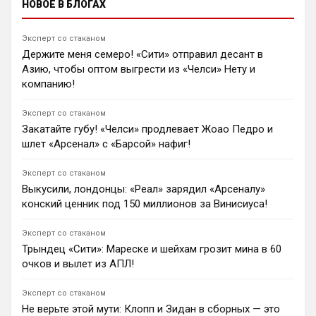
НОВОЕ В БЛОГАХ
что 21-летний левый защитник Льюис Холл не
продается. «Сороки» блокируют трансфер после
ухода ключевых лидеров, а Майкл Каррик вынужден
Эксперт со стаканом
искать альтернативы, включая Майлза Льюиса-
Держите меня семеро! «Сити» отправил десант в
Скелли из «Арсенала».
Азию, чтобы оптом выгрести из «Челси» Нету и
1
15:59
компанию!
Андрей Дюмин
Данни Уэлбек перешел в «Челси», подписав
Эксперт со стаканом
контракт на два года. «Манчестер Юнайтед»
Закатайте губу! «Челси» продлевает Жоао Педро и
предлагал воспитаннику лишь однолетнее
шлет «Арсенал» с «Барсой» нафиг!
соглашение.
1
23:06
Эксперт со стаканом
Ян Енотаев
Выкусили, лондонцы: «Реал» зарядил «Арсеналу»
«Челси» близок к завершению трансфера Пепа
конский ценник под 150 миллионов за Винисиуса!
Чаваррии из «Райо Вальекано». По информации
Фабрицио Романо, сумма сделки составит 19
миллионов евро без учета бонусов. Стороны
Эксперт со стаканом
улаживают последние детали перед переездом
Трындец «Сити»: Мареске и шейхам грозит мина в 60
игрока.
очков и вылет из АПЛ!
1
09:57
Эксперт со стаканом
Ян Енотаев
Не верьте этой мути: Клопп и Зидан в сборных — это
По информации Football Insider, «Манчестер