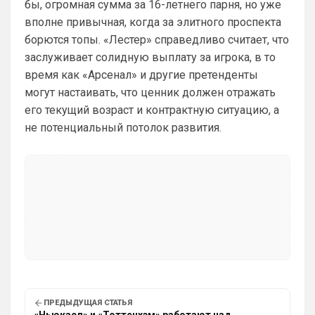
бы, огромная сумма за 16-летнего парня, но уже
поставить, лого не высветится)
вполне привычная, когда за элитного проспекта
борются топы. «Лестер» справедливо считает, что
Deep_Blue
• 12:07
заслуживает солидную выплату за игрока, в то
Ответ для Аристократ
время как «Арсенал» и другие претенденты
Конечно будет занятно , если Ямалю дадут
ЗМ, а не Кейну
могут настаивать, что ценник должен отражать
А за что Кейну? Оба главных турнира, 
его текущий возраст и контрактную ситуацию, а
ЧМ и ЛЧ, его команды слили.
не потенциальный потолок развития.
Аристократ
• 13:34
Ответ для Deep_Blue
А за что Кейну? Оба главных турнира, ЧМ и
ЛЧ, его команды слили.
А Ямалю за что ?Блеклый турнир провел 
на ЧМ, Англия завоевала бронзу , не 
много не дотянули , считай рядом …ЛЧ 
Барса тоже не взяла , а по личной стате 
Кейн везде сильнее
Аристократ
• 13:35
ПРЕДЫДУЩАЯ СТАТЬЯ
Тот же Олисе больше за заслуживает , 
«Ньюкасл» и «Тоттенхэм» работают над