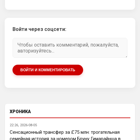
Родри профессионал, но он берег себя и 
все это видели, потому что это его 
последний ЧМ был
Аристократ
• 21:10
Войти через соцсети:
Родри пусть в Реал идет , туда травматы 
любят уходить карьеру заканчивать из 
АПЛ
Аристократ
• 21:10
А Энцо в Сити, и все счастливы
ВОЙТИ И КОММЕНТИРОВАТЬ
SkyNet
• 22:29
Нету не нужно продавать.... Глупость.
Аристократ
• 22:42
Ответ для SkyNet
Нету не нужно продавать.... Глупость.
ХРОНИКА
Нашим нужно баланс выровнять, а 
22:26, 2026-08-05
бестолочей вроде Мудрика, Гиттенса, и 
Сенсационный трансфер за £75 млн: трогательная
Джексона никто покупать не хочет
семейная история за номером Бруну Гимарайнша в