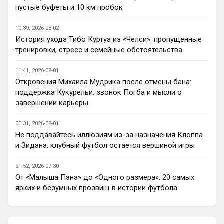
пустые буфеты и 10 км пробок
Ответ для AndRey
Кто согласен со Скоулзом, что Челси будет
10:39, 2026-08-02
бороться за титул в этом сезоне?
История ухода Тибо Куртуа из «Челси»: пропущенные
Пока что предел мечтаний - зона ЛЧ. 
тренировки, стресс и семейные обстоятельства
Команда сырая, проблемы никуда не 
делись, матч с Тоттенхэмом это показал.
11:41, 2026-08-01
Откровения Михаила Мудрика после отмены бана:
Аристократ
• 23:00
поддержка Кукурельи, звонок Погба и мысли о
Ответ для AndRey
завершении карьеры
Кто согласен со Скоулзом, что Челси будет
бороться за титул в этом сезоне?
00:31, 2026-08-01
По факту почему нет ?Арсенал очевидно 
Не поддавайтесь иллюзиям из-за назначения Клоппа
поплывет после исторической победы и 
и Зидана: клубный футбол остается вершиной игры
очередного разочарования в ЛЧ и 
скажется средний уровень 
21:52, 2026-07-30
исполнителей …Они и так переездили , 
От «Малыша Пэна» до «Одного размера»: 20 самых
там напрашивается перестройка. МС 
ярких и безумных прозвищ в истории футбола
будет по прежнему фаворитом , у 
Ливера бардак , Шпоры накупили 
середняков , не вылетят, но и чуда