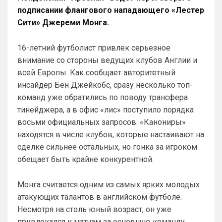
подписании флангового нападающего «Лестер
Как раз таки это и плюс! )
Сити» Джереми Монга.
SkyNet
• 00:13
Слава Богу, что хоть этого дебила Гео 
16-летний футболист привлек серьезное
тут нет. А то раз в полгода ёбнет какую-
внимание со стороны ведущих клубов Англии и
нибудь хуйню. Хотя все его перлы уже 
всей Европы. Как сообщает авторитетный
как по лекалам. Но всё равно кровь из 
инсайдер Бен Джейкобс, сразу несколько топ-
глаз каждый раз...
команд уже обратились по поводу трансфера
Аристократ
• 00:47
тинейджера, а в офис «лис» поступило порядка
Ответ для SkyNet
восьми официальных запросов. «Канониры»
Слава Богу, что хоть этого дебила Гео тут
находятся в числе клубов, которые настаивают на
нет. А то раз в полгода ёбнет какую-нибудь
хуйню. Хотя все его перлы уже как п
сделке сильнее остальных, но гонка за игроком
Думаешь нет ?)А я думаю он наблюдает, 
выжидает, и ждет подходящего 
обещает быть крайне конкурентной.
момента для «удара»
Монга считается одним из самых ярких молодых
SkyNet
• 00:50
атакующих талантов в английском футболе.
Ответ для Аристократ
Несмотря на столь юный возраст, он уже
Думаешь нет ?)А я думаю он наблюдает,
выжидает, и ждет подходящего момента
привлекался к матчам за основную команду