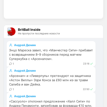
усиливаться? Скатятся в середину 
таблицы
Britball
• 14:47
Палестра напоминает Алонсо мне. По 
габаритам хотя бы
BritBall Inside
Не пропусти последние новости
Deep_Blue
• 16:31
Ответ для Аристократ
Андрей Дюмин
Не будет, а у Челси приличная закупка
Энцо Мареска завил, что «Манчестер Сити» прибавит
перед сезоном , если еще купят одного ЦЗ
с возвращением 8–9 сборников перед матчем
и вратаря то вполне можно без еврокубков
Ну шо, теперь понял, почему никакого 
Суперкубка с «Арсеналом».
титула в этом сезоне и близко не будет? 
1
23:16
Хвалёные Эстевао, Кенды и прочие 
Андрей Дюмин
Мудрики ничего не могут сделать с 
«Арсенал» и «Ливерпуль» претендуют на защитника
мёртвым Юве. Мы это видим 4-й сезон, 
«Астон Виллы» Эзри Конса за £60 млн из-за травм
одно и то же.
Салиба и ван Дейка.
1
22:50
Аристократ
• 17:56
Андрей Дюмин
Ответ для Deep_Blue
«Сассуоло» отклонил предложение «Халл Сити» по
Ну шо, теперь понял, почему никакого титула
Андреа Пинамонти, затребовав за форварда €10 млн.
в этом сезоне и близко не будет? Хвалёные