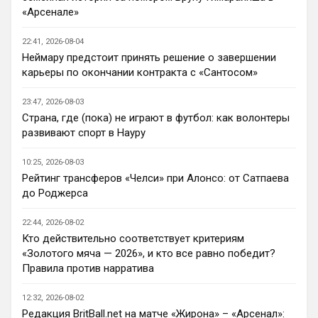
AndRey
• 22:45
«Арсенале»
Кто согласен со Скоулзом, что Челси 
будет бороться за титул в этом сезоне?
22:41, 2026-08-04
Неймару предстоит принять решение о завершении
Deep_Blue
• 22:46
карьеры по окончании контракта с «Сантосом»
Ответ для Аристократ
Нашим нужно баланс выровнять, а
23:47, 2026-08-03
бестолочей вроде Мудрика, Гиттенса, и
Страна, где (пока) не играют в футбол: как волонтеры
Джексона никто покупать не хочет
Ну так пусть агенты этих товарищей 
развивают спорт в Науру
шевелятся, или плавят назад всех этих 
Кенд, Эмег и прочих Сарров. Нету в сто 
10:25, 2026-08-03
раз полезнее.
Рейтинг трансферов «Челси» при Алонсо: от Сатпаева
до Роджерса
Deep_Blue
• 22:47
Ответ для AndRey
22:44, 2026-08-02
Кто согласен со Скоулзом, что Челси будет
Кто действительно соответствует критериям
бороться за титул в этом сезоне?
«Золотого мяча — 2026», и кто все равно победит?
При всей симпатии к Челси - нет. Разве 
Правила против нарратива
что за какой-нибудь из кубков, и то при 
везении.
12:32, 2026-08-02
Редакция BritBall.net на матче «Жирона» – «Арсенал»:
Deep_Blue
• 22:49