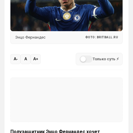
выжидает, и ждет подходящего момента
для «удара»
Может для удава? ))
Аристократ
• 01:06
Ответ для SkyNet
Может для удава? ))
Энцо Фернандес
ФОТО: BRITBALL.RU
Ааа, Кибер это ты , я только щас догнал 
про Скайнет )
Только суть ⚡
A-
A
A+
Britball
• 01:48
блин узнаю наш старый добрый чат на 
Челси)))
Britball
• 01:50
Пацаны, будет время поставьте в 
профиле любимый клуб, если еще не 
поставили. Он будет отображаться в 
комментах. Писать с большой буквы, без 
всяких лишних знаков: Челси
Аристократ
• 01:51
Полузащитник Энцо Фернандес хочет