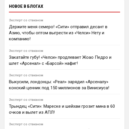
Неймар заявил, что примет решение о продолжении
НОВОЕ В БЛОГАХ
или завершении карьеры после окончания контракта
с «Сантосом» в декабре.
1
22:41
Эксперт со стаканом
Держите меня семеро! «Сити» отправил десант в
Димитар Бербатов
Азию, чтобы оптом выгрести из «Челси» Нету и
«Манчестер Юнайтед» может отказаться от покупки
третьего полузащитника летом ради трансфера
компанию!
левого защитника «Ньюкасла» Льюиса Холла за £60
млн. Майкл Каррик рассчитывает закрыть позицию в
Эксперт со стаканом
центре поля Мейсоном Маунтом.
Закатайте губу! «Челси» продлевает Жоао Педро и
1
15:18
шлет «Арсенал» с «Барсой» нафиг!
Андрей Дюмин
«Арсенал» и «Ливерпуль» претендуют на защитника
Эксперт со стаканом
«Астон Виллы» Эзри Конса за £60 млн из-за травм
Выкусили, лондонцы: «Реал» зарядил «Арсеналу»
Салиба и ван Дейка.
конский ценник под 150 миллионов за Винисиуса!
1
22:50
Андрей Дюмин
Эксперт со стаканом
«Барселона» отказалась от подписи Родри за €70
Трындец «Сити»: Мареске и шейхам грозит мина в 60
млн из-за укомплектованности полузащиты и
очков и вылет из АПЛ!
симпатий игрока к «Реалу».
1
22:49
Эксперт со стаканом