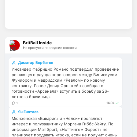
Ну поднять то понял, но теперь кем 
усиливаться? Скатятся в середину 
таблицы
Britball
• 14:47
Палестра напоминает Алонсо мне. По 
габаритам хотя бы
BritBall Inside
Не пропусти последние новости
Deep_Blue
• 16:31
Ответ для Аристократ
Димитар Бербатов
Не будет, а у Челси приличная закупка
Инсайдер Фабрицио Романо подтвердил проведение
перед сезоном , если еще купят одного ЦЗ
решающего раунда переговоров между Винисиусом
и вратаря то вполне можно без еврокубков
Ну шо, теперь понял, почему никакого 
Жуниором и мадридским «Реалом» по новому
титула в этом сезоне и близко не будет? 
контракту. Ранее Дэвид Орнштейн сообщал о
Хвалёные Эстевао, Кенды и прочие 
готовности «Арсенала» вступить в борьбу за 26-
летнего бразильца.
Мудрики ничего не могут сделать с 
1
мёртвым Юве. Мы это видим 4-й сезон, 
16:04
одно и то же.
Ян Енотаев
Мюнхенская «Бавария» и «Челси» проявляют
Аристократ
• 17:56
интерес к полузащитнику Моргана Гиббс-Уайту. По
информации Mail Sport, «Ноттингем Форест» не
Ответ для Deep_Blue
планирует продавать игрока, если не получит очень
Ну шо, теперь понял, почему никакого титула