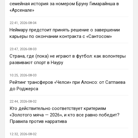
семейная история за номером Бруну Гимарайнша в
AndRey
• 22:45
«Арсенале»
Кто согласен со Скоулзом, что Челси 
будет бороться за титул в этом сезоне?
22:41, 2026-08-04
Неймару предстоит принять решение о завершении
Deep_Blue
• 22:46
карьеры по окончании контракта с «Сантосом»
Ответ для Аристократ
Нашим нужно баланс выровнять, а
23:47, 2026-08-03
бестолочей вроде Мудрика, Гиттенса, и
Страна, где (пока) не играют в футбол: как волонтеры
Джексона никто покупать не хочет
Ну так пусть агенты этих товарищей 
развивают спорт в Науру
шевелятся, или плавят назад всех этих 
Кенд, Эмег и прочих Сарров. Нету в сто 
10:25, 2026-08-03
раз полезнее.
Рейтинг трансферов «Челси» при Алонсо: от Сатпаева
до Роджерса
Deep_Blue
• 22:47
Ответ для AndRey
22:44, 2026-08-02
Кто согласен со Скоулзом, что Челси будет
Кто действительно соответствует критериям
бороться за титул в этом сезоне?
«Золотого мяча — 2026», и кто все равно победит?
При всей симпатии к Челси - нет. Разве 
Правила против нарратива
что за какой-нибудь из кубков, и то при 
везении.
12:32, 2026-08-02