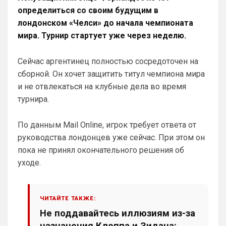
Конечно будет занятно , если Ямалю 
определиться со своим будущим в
дадут ЗМ, а не Кейну
лондонском «Челси» до начала чемпионата
SkyNet
• 01:57
мира. Турнир стартует уже через неделю.
Ответ для Аристократ
Ааа, Кибер это ты , я только щас догнал про
Сейчас аргентинец полностью сосредоточен на
Скайнет )
сборной. Он хочет защитить титул чемпиона мира
Еба ты тормоз. ))
и не отвлекаться на клубные дела во время
SkyNet
• 01:59
изменено
турнира.
Ответ для Britball
Пацаны, будет время поставьте в профиле
По данным Mail Online, игрок требует ответа от
любимый клуб, если еще не поставили. Он
будет отображаться в комментах. Писать с
руководства лондонцев уже сейчас. При этом он
Не хочу, я может ещё подумаю и 
пока не принял окончательного решения об
Барбилону к примеру поставлю или 
Баварку. ))
уходе.
Britball
• 02:16
Ответ для SkyNet
ЧИТАЙТЕ ТАКЖЕ:
Не хочу, я может ещё подумаю и Барбилону
к примеру поставлю или Баварку. ))
Не поддавайтесь иллюзиям из-за
пока только Челси работает у нас. Я еще 
назначения Клоппа и Зидана: