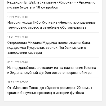
Редакция BritBall.net на матче «Жирона» – «Арсенал»:
Deep_Blue
• 22:49
пустые буфеты и 10 км пробок
Ответ для AndRey
Кто согласен со Скоулзом, что Челси будет
10:39, 2026-08-02
бороться за титул в этом сезоне?
История ухода Тибо Куртуа из «Челси»: пропущенные
Пока что предел мечтаний - зона ЛЧ. 
тренировки, стресс и семейные обстоятельства
Команда сырая, проблемы никуда не 
делись, матч с Тоттенхэмом это показал.
11:41, 2026-08-01
Откровения Михаила Мудрика после отмены бана:
Аристократ
• 23:00
поддержка Кукурельи, звонок Погба и мысли о
Ответ для AndRey
завершении карьеры
Кто согласен со Скоулзом, что Челси будет
бороться за титул в этом сезоне?
00:31, 2026-08-01
По факту почему нет ?Арсенал очевидно 
Не поддавайтесь иллюзиям из-за назначения Клоппа
поплывет после исторической победы и 
и Зидана: клубный футбол остается вершиной игры
очередного разочарования в ЛЧ и 
скажется средний уровень 
21:52, 2026-07-30
исполнителей …Они и так переездили , 
От «Малыша Пэна» до «Одного размера»: 20 самых
там напрашивается перестройка. МС 
ярких и безумных прозвищ в истории футбола
будет по прежнему фаворитом , у 
Ливера бардак , Шпоры накупили 
середняков , не вылетят, но и чуда