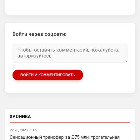
Родри профессионал, но он берег себя и 
все это видели, потому что это его 
последний ЧМ был
Аристократ
• 21:10
Войти через соцсети:
Родри пусть в Реал идет , туда травматы 
любят уходить карьеру заканчивать из 
АПЛ
Аристократ
• 21:10
А Энцо в Сити, и все счастливы
ВОЙТИ И КОММЕНТИРОВАТЬ
SkyNet
• 22:29
Нету не нужно продавать.... Глупость.
Аристократ
• 22:42
Ответ для SkyNet
Нету не нужно продавать.... Глупость.
ХРОНИКА
Нашим нужно баланс выровнять, а 
22:26, 2026-08-05
бестолочей вроде Мудрика, Гиттенса, и 
Сенсационный трансфер за £75 млн: трогательная
Джексона никто покупать не хочет