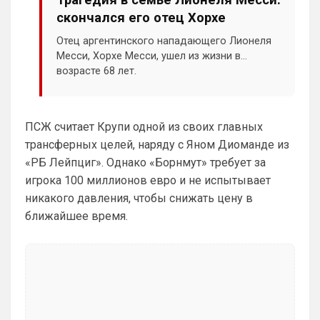
скончался его отец Хорхе
Ответ для Britball
Прикинь сколько чатов или групп мне
Отец аргентинского нападающего Лионеля
нужно делать будет? И главный вопрос…
Месси, Хорхе Месси, ушел из жизни в
получается болел сити не сможет зайти в
Да пусть будет общий чат, так веселее)
чат с
возрасте 68 лет.
Канонир
• 13:53
В свое время, когда куча 
неопределившихся глоров в АПЛ, не 
ПСЖ считает Крупи одной из своих главных
знали, кому отдавать предпочтение - 
трансферных целей, наряду с Яном Диоманде из
Манчестер Юнайтед или Арсеналу, 
«РБ Лейпциг». Однако «Борнмут» требует за
выбрали Челси волей судьбы, просто 
игрока 100 миллионов евро и не испытывает
потому что, там появился российский 
миллиардер, но к сожалению, в этом 
никакого давления, чтобы снижать цену в
обществе оказалось много недалеких 
ближайшее время.
людей, и лишь минимум достойных
Канонир
• 13:54
Я никого не оскорблял, я адекватно 
общался, аргументировал и писал, но 
когда человек заходит и начинает сразу 
ОРАТЬ, заставляя всех дышать его ртом 