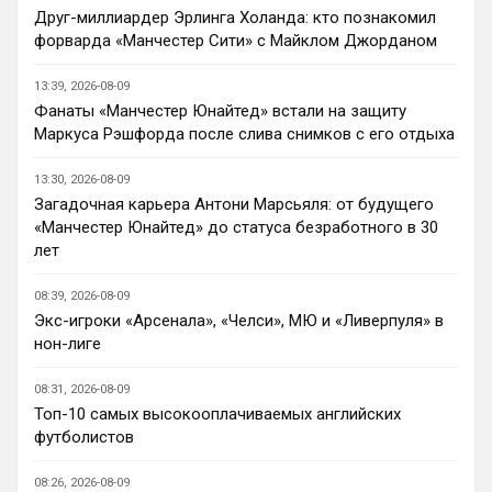
памяти Челси брал 2 ЛЧ, не считая всяких
Друг-миллиардер Эрлинга Холанда: кто познакомил
ЛЕ, ЛК и КЧМ. Единственный международн
Челси, я же сказал. Я же пишу об этом, 
форварда «Манчестер Сити» с Майклом Джорданом
для вас раскладываю. не читайте между 
строк, вы читайте в общем. Я, чтобы 
13:39, 2026-08-09
предотвратить негатив, разложит клуб 
Фанаты «Манчестер Юнайтед» встали на защиту
на две истории, специально, зная, что 
Маркуса Рэшфорда после слива снимков с его отдыха
многие могут не понять меня.
13:30, 2026-08-09
Deep_Blue
• 14:09
Загадочная карьера Антони Марсьяля: от будущего
Вот независимо от результатов в Челси 
«Манчестер Юнайтед» до статуса безработного в 30
никогда не было скучно, даже при 
лет
вечных Моуровских 1-0. Болики реально 
во многом прогнули АПЛ, в плане 
08:39, 2026-08-09
менеджмента так точно. Выглядит это 
Экс-игроки «Арсенала», «Челси», МЮ и «Ливерпуля» в
часто смешно, но как минимум 
нон-лиге
интересно.
08:31, 2026-08-09
Канонир
• 14:12
Топ-10 самых высокооплачиваемых английских
Ответ для Deep_Blue
футболистов
Вот независимо от результатов в Челси
никогда не было скучно, даже при вечных
08:26, 2026-08-09
Моуровских 1-0. Болики реально во многом