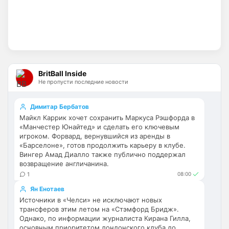
сейчас то чего х*ями меряться. арсенал 
чемпион, челси опозорился - факты, и 
обсуждать тут нечего)  ну и 
дополнительно хочу сказать, чтобы 
никто не перегибал палку, давайте 
оставаться культурными, несмотря на 
разные предпочтения
BritBall Inside
Не пропусти последние новости
Аристократ
• 21:07
Ответ для dimension
Димитар Бербатов
ребят, давайте хоть сезон начнется, сейчас
то чего х*ями меряться. арсенал чемпион,
Майкл Каррик хочет сохранить Маркуса Рэшфорда в
челси опозорился - факты, и обсуждат
«Манчестер Юнайтед» и сделать его ключевым
Тут 95 процентов болельщиков Челси, 
игроком. Форвард, вернувшийся из аренды в
нафига мне ломать голову с палкой из-
«Барселоне», готов продолжить карьеру в клубе.
за пары залетных болельщиков 
Вингер Амад Диалло также публично поддержал
Арсеноля и Муму?)
возвращение англичанина.
1
08:00
Аристократ
• 21:08
Ян Енотаев
Ответ для MaxFan
Источники в «Челси» не исключают новых
Вообще не понимаю ,как можно быть
трансферов этим летом на «Стэмфорд Бридж».
фанатом Арсенала.. это ведь аморально.
Однако, по информации журналиста Кирана Гилла,
Стыдно за таких😢
Видать такими рождаются, ибо стать 
основным приоритетом лондонского клуба до