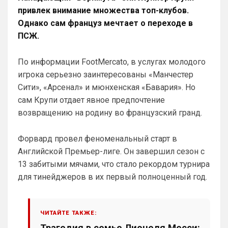
Britball
• 11:46
привлек внимание множества топ-клубов.
Однако сам француз мечтает о переходе в
Ответ для Аристократ
Или типа как дневная и ночная версия чата ,
ПСЖ.
вверху возле профиля кнопку нажал и ты
видишь все что связано с твоим любимы
Прикинь сколько чатов или групп мне 
По информации FootMercato, в услугах молодого
нужно делать будет? И главный вопрос… 
игрока серьезно заинтересованы «Манчестер
получается болел сити не сможет зайти 
в чат с Челси? Если сможет , то тогда и 
Сити», «Арсенал» и мюнхенская «Бавария». Но
нет смысла делать отдельно. И еще 
сам Крупи отдает явное предпочтение
момент. Например в чате Челси идёт 
возвращению на родину во французский гранд.
бурное общение, людей полно. Болел 
Сити заходит на сайт, видео что чат 
Форвард провел феноменальный старт в
общий…
Английской Премьер-лиге. Он завершил сезон с
Britball
• 11:46
13 забитыми мячами, что стало рекордом турнира
…пустой и выходит с сайта , потому что 
для тинейджеров в их первый полноценный год.
не видит общения и активности.
Britball
• 11:46
Вот это меня смущает
ЧИТАЙТЕ ТАКЖЕ:
Трагедия в семье Лионеля Месси:
Deep_Blue
• 12:26