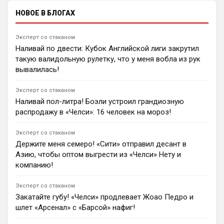
Юнайтед» по трансферу Льюиса Холла. По данным
НОВОЕ В БЛОГАХ
Sky Sports, клуб не хочет продавать 21-летнего
игрока. Однако МЮ верит, что сделку еще можно
осуществить.
Эксперт со стаканом
1
15:25
Наливай по двести: Кубок Английской лиги закрутил
Ян Енотаев
такую валидольную рулетку, что у меня вобла из рук
Бразильский полузащитник «Манчестер Юнайтед»
вывалилась!
Андрей Сантос рассказал о своей любимой позиции
на поле после товарищеского матча с ПСЖ (1:1).
Эксперт со стаканом
Футболист признался, что предпочитает играть
Наливай пол-литра! Боэли устроил грандиозную
глубоко, выполняя роль классического шестого
распродажу в «Челси»: 16 человек на мороз!
номера.
0
10:11
Эксперт со стаканом
Андрей Дюмин
Держите меня семеро! «Сити» отправил десант в
Карло Анчелотти объяснил отсутствие Жоао Педро в
Азию, чтобы оптом выгрести из «Челси» Нету и
заявке Бразилии на ЧМ-2026 выбором в пользу
компанию!
Неймара.
2
20:40
Эксперт со стаканом
Андрей Дюмин
Закатайте губу! «Челси» продлевает Жоао Педро и
«Рома» хочет арендовать вингера «Челси» Джейми
шлет «Арсенал» с «Барсой» нафиг!
Гиттенса для укрепления левого фланга атаки.
1
22:12