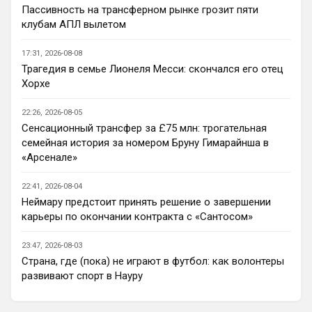
про интерес соглашусь
п
Пассивность на трансферном рынке грозит пяти
клубам АПЛ вылетом
Канонир
• 14:19
Челси без голкипера в сезон заходит, не 
17:31, 2026-08-08
думаете, что это повторение прошлых 
Трагедия в семье Лионеля Месси: скончался его отец
ошибок? Хотелось бы также отметить, 
Хорхе
что форварда в клубе так и не 
появилось, тот же Педро крайне не 
22:26, 2026-08-05
стабильный, да и не является он 
Сенсационный трансфер за £75 млн: трогательная
центрфорвардом, а если верить слухам, 
семейная история за номером Бруну Гимарайнша в
Джексон уйдет. Делап? смешно...
«Арсенале»
MaxFan
• 15:40
Вообще не понимаю ,как можно быть 
22:41, 2026-08-04
фанатом Арсенала.. это ведь 
Неймару предстоит принять решение о завершении
аморально. Стыдно за таких😢
карьеры по окончании контракта с «Сантосом»
Deep_Blue
• 16:19
23:47, 2026-08-03
Страна, где (пока) не играют в футбол: как волонтеры
Ответ для Канонир
Челси без голкипера в сезон заходит, не
развивают спорт в Науру
думаете, что это повторение прошлых
ошибок? Хотелось бы также отметить, что
Думаем, ходили как-то разговоры про 
форв