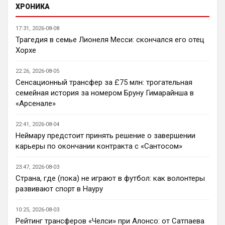
ХРОНИКА
покупать, а вот продавать мог, здесь не 
поспорю
17:31, 2026-08-08
Аристократ
• 20:30
Трагедия в семье Лионеля Месси: скончался его отец
Хорхе
Ответ для Канонир
и слава богу, что ни одного из них не взяли.
Винисиуса лишь, наверное ты хочешь
22:26, 2026-08-05
получить, надеюсь в Челси такой бредовой
Арсенал сейчас держится на 
Сенсационный трансфер за £75 млн: трогательная
сыгранности и Артете, ярких 
семейная история за номером Бруну Гимарайнша в
исполнителей у вас я не вижу, но 
«Арсенале»
командная работа топовая , плюс какие 
стандарты …Артета уже сколько 7 лет у 
22:41, 2026-08-04
вас ?Достойно..Мне кажется при Артете 
Неймару предстоит принять решение о завершении
в прошлом сезоне был именно венец 
карьеры по окончании контракта с «Сантосом»
всех усилий, а щас уже надо или 
усиливать состав или что-то
23:47, 2026-08-03
Страна, где (пока) не играют в футбол: как волонтеры
Аристократ
• 20:30
развивают спорт в Науру
Выдумывать новенькое
10:25, 2026-08-03
Аристократ
• 20:31
Рейтинг трансферов «Челси» при Алонсо: от Сатпаева