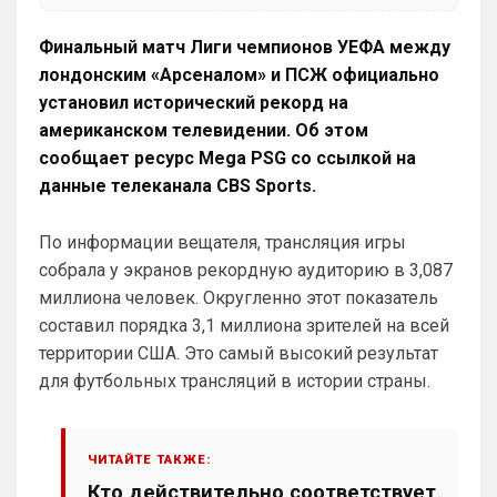
Канонир
• 20:09
Финальный матч Лиги чемпионов УЕФА между
Ответ для dimension
пока конечно не радует игрой челси) с
лондонским «Арсеналом» и ПСЖ официально
миланом бойня бывший топов будет)
установил исторический рекорд на
бойня не получилась, такое ощущение, 
американском телевидении. Об этом
что Милан - это реально, где звук о 
сообщает ресурс Mega PSG со ссылкой на
прошлом
данные телеканала CBS Sports.
Аристократ
• 20:22
Ответ для Канонир
По информации вещателя, трансляция игры
Так и в Вашу помойку он ни за что не пойдет,
собрала у экранов рекордную аудиторию в 3,087
нужно быть конченным отморозью, чтобы
выбрать этот клуб. Одно дело при РА,
миллиона человек. Округленно этот показатель
Как там дела с трансфером Роджерса ?
составил порядка 3,1 миллиона зрителей на всей
Или Винисиуса ?Может есть успехи в 
подписании Альвареса ?)Я смотрю 
территории США. Это самый высокий результат
Арсенал прям магнит для туристов 😁
для футбольных трансляций в истории страны.
Аристократ
• 20:23
Челси даже сейчас привлекателен для 
ЧИТАЙТЕ ТАКЖЕ:
игроков , и без ЛЧ , и без спонсоров …
Потому что Челси это титулы , а Арсенал 
Кто действительно соответствует