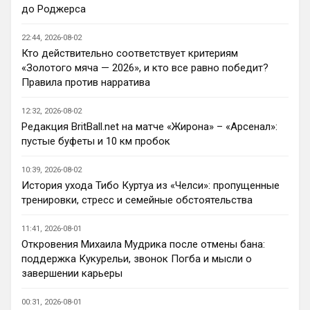
Ответ для Канонир
до Роджерса
я могу аналогично Вас пригласить и
похвалиться прошлым, богатым прошлым на
22:44, 2026-08-02
титулы и трофеи. Давайте не будем
🤝
измерять пр
Кто действительно соответствует критериям
«Золотого мяча — 2026», и кто все равно победит?
Аристократ
• 20:32
Правила против нарратива
Ответ для Канонир
Здесь, увы, я бы поспорил. Ведь даже при
12:32, 2026-08-02
РА было куча трансферов мимо, там
Редакция BritBall.net на матче «Жирона» – «Арсенал»:
девушка руководила, достаточно
Так я не говорю про качество , именно 
вспомнить Джил
пустые буфеты и 10 км пробок
сам факт покупка/продажа, мы всегда 
умели приглашать разных футболистов , 
10:39, 2026-08-02
переманивать, даже когда они нам 
История ухода Тибо Куртуа из «Челси»: пропущенные
особо и не нужны были.
тренировки, стресс и семейные обстоятельства
Канонир
• 20:32
11:41, 2026-08-01
Ответ для Аристократ
Откровения Михаила Мудрика после отмены бана:
Арсенал сейчас держится на сыгранности и
поддержка Кукурельи, звонок Погба и мысли о
Артете, ярких исполнителей у вас я не вижу,
но командная работа топовая , плюс
завершении карьеры
я переживаю, что он выжил все из 
команды, поэтому сейчас он сам не 
00:31, 2026-08-01
понимает, кто именно нужен и что 