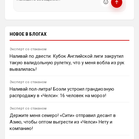
0
16:01
насилию.
ℹ️ Модераторы и администраторы вправе удалять
Димитар Бербатов
сообщения и ограничивать доступ к чату при
19-летний левый защитник «Расинг Сантандер»
нарушении правил.
Хорхе Салинас входит в сферу интересов
«Манчестер Юнайтед» и «Барселоны». «МЮ» готов
НОВОЕ В БЛОГАХ
активировать отступные в размере €16 млн, пока
каталонцы пытаются сбить цену.
0
15:55
Эксперт со стаканом
Наливай по двести: Кубок Английской лиги закрутил
Ян Енотаев
такую валидольную рулетку, что у меня вобла из рук
«Ньюкасл» рассматривает трансфер полузащитника
«Марселя» Пьера-Эмиля Хёйбьерга. По данным Mail
вывалилась!
Sport, «сороки» ищут замену ушедшим лидерам и
могут заплатить за 31-летнего датчанина от 15 до 20
Эксперт со стаканом
миллионов фунтов стерлингов.
Наливай пол-литра! Боэли устроил грандиозную
0
15:31
распродажу в «Челси»: 16 человек на мороз!
Андрей Дюмин
«Ньюкасл Юнайтед» хочет подписать Пьера-Эмиля
Эксперт со стаканом
Хёйбьерга из «Марселя» за £15 млн на замену Бруну
Держите меня семеро! «Сити» отправил десант в
Гимарайншу.
Азию, чтобы оптом выгрести из «Челси» Нету и
0
10:19
компанию!
Димитар Бербатов