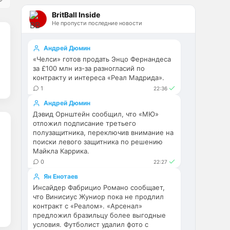
Эстевао, Кенды и прочие 
BritBall Inside
Мудрики ничего не могут 
Не пропусти последние новости
сделать с мёртвым Юве. Мы 
это видим 4-й сезон, одно и то 
же.
Андрей Дюмин
«Челси» готов продать Энцо Фернандеса
Аристократ
• 17:56
за £100 млн из-за разногласий по
контракту и интереса «Реал Мадрида».
Ответ для Deep_Blue
1
22:36
Ну шо, теперь понял, почему
никакого титула в этом сезоне и
Андрей Дюмин
близко не будет? Хвалёные
Они играть не будут , это 
Дэвид Орнштейн сообщил, что «МЮ»
Эстевао, Кенды и прочие
ротация …я бы по предсезонке 
Мудрики ни
отложил подписание третьего
полузащитника, переключив внимание на
не судил , идет перестройка, 
поиски левого защитника по решению
плюс еще будут покупки. Хотя 
Майкла Каррика.
конечно это звоночек , сколько 
0
22:27
знаю Челси мы на 
предсезонках всегда всех на 
Ян Енотаев
кую вертели
Инсайдер Фабрицио Романо сообщает,
что Винисиус Жуниор пока не продлил
контракт с «Реалом». «Арсенал»
Аристократ
• 17:57
предложил бразильцу более выгодные
Ответ для Britball
условия. Футболист удалил фото с
Ну поднять то понял, но теперь