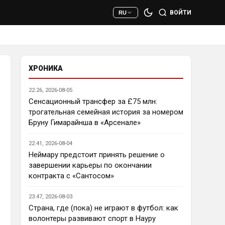
сто раз полезнее.
ВОЙТИ
RU
Deep_Blue
• 22:47
Ответ для AndRey
Кто согласен со Скоулзом, что
Челси будет бороться за титул в
этом сезоне?
ХРОНИКА
При всей симпатии к Челси - 
нет. Разве что за какой-нибудь 
22:26, 2026-08-05
из кубков, и то при везении.
Сенсационный трансфер за £75 млн:
трогательная семейная история за номером
Deep_Blue
• 22:49
Бруну Гимарайнша в «Арсенале»
Ответ для AndRey
Кто согласен со Скоулзом, что
22:41, 2026-08-04
Челси будет бороться за титул в
этом сезоне?
Неймару предстоит принять решение о
Пока что предел мечтаний - 
завершении карьеры по окончании
зона ЛЧ. Команда сырая, 
контракта с «Сантосом»
проблемы никуда не делись, 
матч с Тоттенхэмом это 
23:47, 2026-08-03
показал.
Страна, где (пока) не играют в футбол: как
волонтеры развивают спорт в Науру
Аристократ
• 23:00