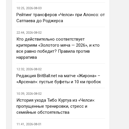
Ответ для AndRey
10:25, 2026-08-03
Кто согласен со Скоулзом, что
Челси будет бороться за титул в
Рейтинг трансферов «Челси» при Алонсо: от
этом сезоне?
Сатпаева до Роджерса
По факту почему нет ?Арсенал 
очевидно поплывет после 
22:44, 2026-08-02
исторической победы и 
Кто действительно соответствует
очередного разочарования в 
критериям «Золотого мяча — 2026», и кто
ЛЧ и скажется средний 
все равно победит? Правила против
уровень исполнителей …Они и 
нарратива
так переездили , там 
напрашивается перестройка. 
12:32, 2026-08-02
МС будет по прежнему 
Редакция BritBall.net на матче «Жирона» –
фаворитом , у Ливера бардак , 
«Арсенал»: пустые буфеты и 10 км пробок
Шпоры накупили середняков , 
не вылетят, но и чуда
10:39, 2026-08-02
Аристократ
• 23:01
История ухода Тибо Куртуа из «Челси»:
Не будет, а у Челси приличная 
пропущенные тренировки, стресс и
закупка перед сезоном , если 
семейные обстоятельства
еще купят одного ЦЗ и вратаря 
то вполне можно без 
11:41, 2026-08-01