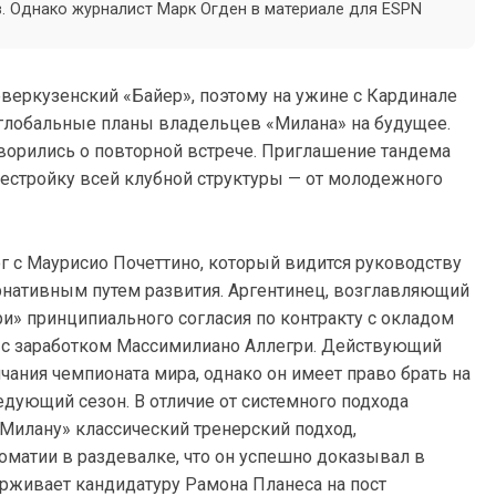
в. Однако журналист Марк Огден в материале для ESPN
еверкузенский «Байер», поэтому на ужине с Кардинале
 глобальные планы владельцев «Милана» на будущее.
оворились о повторной встрече. Приглашение тандема
рестройку всей клубной структуры — от молодежного
 с Маурисио Почеттино, который видится руководству
рнативным путем развития. Аргентинец, возглавляющий
ри» принципиального согласия по контракту с окладом
о с заработком Массимилиано Аллегри. Действующий
чания чемпионата мира, однако он имеет право брать на
едующий сезон. В отличие от системного подхода
«Милану» классический тренерский подход,
оматии в раздевалке, что он успешно доказывал в
рживает кандидатуру Рамона Планеса на пост