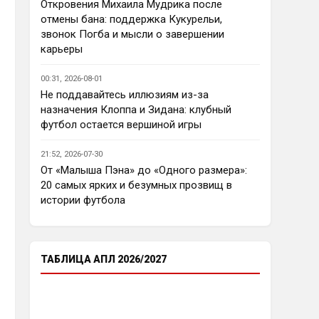
еврокубков плотно настроится 
Откровения Михаила Мудрика после
на АПЛ , минимум жду топ - 4
отмены бана: поддержка Кукурельи,
звонок Погба и мысли о завершении
Аристократ
• 23:03
карьеры
Ответ для Deep_Blue
Ну так пусть агенты этих
00:31, 2026-08-01
товарищей шевелятся, или
Не поддавайтесь иллюзиям из-за
плавят назад всех этих Кенд,
Так кто ж спорит…Но нашим 
назначения Клоппа и Зидана: клубный
Эмег и прочих Сарров. Нету в сто
нужны деньги уже сейчас, а 
раз поле
футбол остается вершиной игры
реальную ценность имеют 
единицы…пусть бы гибкость 
21:52, 2026-07-30
проявили в цене , а то просят 
От «Малыша Пэна» до «Одного размера»:
60 лямов за убожество 
20 самых ярких и безумных прозвищ в
Джексона, отдайте за 45 и 
истории футбола
радуйтесь, нет они лучше Нету 
продадут, политику начали 
менять, а соображать лучше 
пока не начали )
ТАБЛИЦА АПЛ 2026/2027
Аристократ
• 23:05
Ответ для Deep_Blue
Пока что предел мечтаний - зона