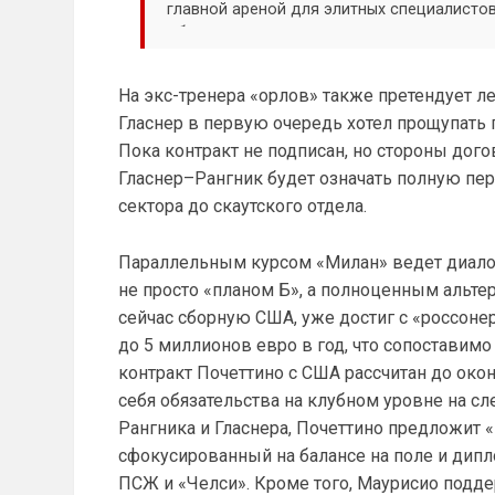
главной ареной для элитных специалисто
объясняет, почему это иллюзия.
На экс-тренера «орлов» также претендует л
Гласнер в первую очередь хотел прощупать
Пока контракт не подписан, но стороны дог
Гласнер–Рангник будет означать полную пе
сектора до скаутского отдела.
Параллельным курсом «Милан» ведет диалог
не просто «планом Б», а полноценным альте
сейчас сборную США, уже достиг с «россоне
до 5 миллионов евро в год, что сопоставим
контракт Почеттино с США рассчитан до окон
себя обязательства на клубном уровне на сл
Рангника и Гласнера, Почеттино предложит 
сфокусированный на балансе на поле и дипл
ПСЖ и «Челси». Кроме того, Маурисио подде