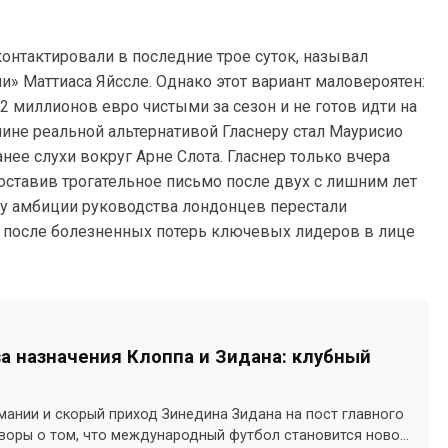
онтактировали в последние трое суток, называл
и» Маттиаса Яйссле. Однако этот вариант маловероятен:
2 миллионов евро чистыми за сезон и не готов идти на
чине реальной альтернативой Гласнеру стал Маурисио
нее слухи вокруг Арне Слота. Гласнер только вчера
оставив трогательное письмо после двух с лишним лет
ку амбиции руководства лондонцев перестали
о после болезненных потерь ключевых лидеров в лице
а назначения Клоппа и Зидана: клубный
ы
мании и скорый приход Зинедина Зидана на пост главного
воры о том, что международный футбол становится новой