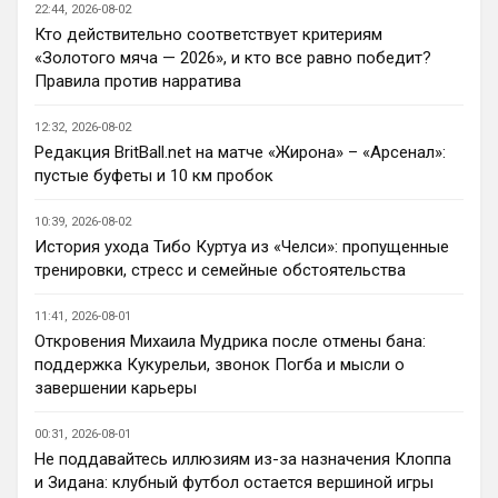
Ответ для AndRey
22:44, 2026-08-02
Кто согласен со Скоулзом, что Челси будет
Кто действительно соответствует критериям
бороться за титул в этом сезоне?
«Золотого мяча — 2026», и кто все равно победит?
При всей симпатии к Челси - нет. Разве 
Правила против нарратива
что за какой-нибудь из кубков, и то при 
везении.
12:32, 2026-08-02
Редакция BritBall.net на матче «Жирона» – «Арсенал»:
Deep_Blue
• 22:49
пустые буфеты и 10 км пробок
Ответ для AndRey
Кто согласен со Скоулзом, что Челси будет
10:39, 2026-08-02
бороться за титул в этом сезоне?
История ухода Тибо Куртуа из «Челси»: пропущенные
Пока что предел мечтаний - зона ЛЧ. 
тренировки, стресс и семейные обстоятельства
Команда сырая, проблемы никуда не 
делись, матч с Тоттенхэмом это показал.
11:41, 2026-08-01
Откровения Михаила Мудрика после отмены бана:
Аристократ
• 23:00
поддержка Кукурельи, звонок Погба и мысли о
Ответ для AndRey
завершении карьеры
Кто согласен со Скоулзом, что Челси будет
бороться за титул в этом сезоне?
00:31, 2026-08-01
По факту почему нет ?Арсенал очевидно 
Не поддавайтесь иллюзиям из-за назначения Клоппа
поплывет после исторической победы и 
и Зидана: клубный футбол остается вершиной игры
очередного разочарования в ЛЧ и 