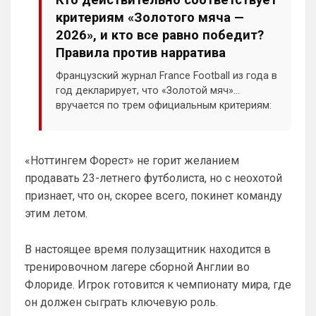
критериям «Золотого мяча —
Britball
• 02:16
2026», и кто все равно победит?
Ответ для SkyNet
Правила против нарратива
Не хочу, я может ещё подумаю и Барбилону
к примеру поставлю или Баварку. ))
Французский журнал France Football из года в
пока только Челси работает у нас. Я еще 
год декларирует, что «Золотой мяч»
не все настроил, можешь даже шпор 
вручается по трем официальным критериям:
поставить, лого не высветится)
индивидуальная игра, командные
достижения, а также класс и фаер-плей.
Deep_Blue
• 12:07
Голосование ста международных
«Ноттингем Форест» не горит желанием
Ответ для Аристократ
журналистов должно охватывать весь
Конечно будет занятно , если Ямалю дадут
продавать 23-летнего футболиста, но с неохотой
прошедший сезон — а не отдельный турнир
ЗМ, а не Кейну
или эмоции одного яркого месяца.
признает, что он, скорее всего, покинет команду
А за что Кейну? Оба главных турнира, 
этим летом.
ЧМ и ЛЧ, его команды слили.
Аристократ
• 13:34
В настоящее время полузащитник находится в
Ответ для Deep_Blue
тренировочном лагере сборной Англии во
А за что Кейну? Оба главных турнира, ЧМ и
Флориде. Игрок готовится к чемпионату мира, где
ЛЧ, его команды слили.
он должен сыграть ключевую роль.
А Ямалю за что ?Блеклый турнир провел 