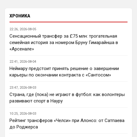
Ответ для SkyNet
Нету не нужно продавать.... Глупость.
ХРОНИКА
Нашим нужно баланс выровнять, а 
22:26, 2026-08-05
бестолочей вроде Мудрика, Гиттенса, и 
Сенсационный трансфер за £75 млн: трогательная
Джексона никто покупать не хочет
семейная история за номером Бруну Гимарайнша в
AndRey
• 22:45
«Арсенале»
Кто согласен со Скоулзом, что Челси 
будет бороться за титул в этом сезоне?
22:41, 2026-08-04
Неймару предстоит принять решение о завершении
Deep_Blue
• 22:46
карьеры по окончании контракта с «Сантосом»
Ответ для Аристократ
Нашим нужно баланс выровнять, а
23:47, 2026-08-03
бестолочей вроде Мудрика, Гиттенса, и
Страна, где (пока) не играют в футбол: как волонтеры
Джексона никто покупать не хочет
Ну так пусть агенты этих товарищей 
развивают спорт в Науру
шевелятся, или плавят назад всех этих 
Кенд, Эмег и прочих Сарров. Нету в сто 
10:25, 2026-08-03
раз полезнее.
Рейтинг трансферов «Челси» при Алонсо: от Сатпаева
до Роджерса
Deep_Blue
• 22:47