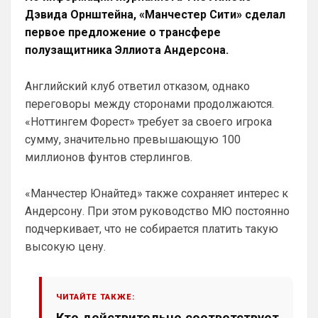
профиле любимый клуб, если еще не 
Дэвида Орнштейна, «Манчестер Сити» сделал
поставили. Он будет отображаться в 
первое предложение о трансфере
комментах. Писать с большой буквы, без 
полузащитника Эллиота Андерсона.
всяких лишних знаков: Челси
Аристократ
• 01:51
Английский клуб ответил отказом, однако
Конечно будет занятно , если Ямалю 
переговоры между сторонами продолжаются.
дадут ЗМ, а не Кейну
«Ноттингем Форест» требует за своего игрока
SkyNet
• 01:57
сумму, значительно превышающую 100
Ответ для Аристократ
миллионов фунтов стерлингов.
Ааа, Кибер это ты , я только щас догнал про
Скайнет )
«Манчестер Юнайтед» также сохраняет интерес к
Еба ты тормоз. ))
Андерсону. При этом руководство МЮ постоянно
SkyNet
• 01:59
изменено
подчеркивает, что не собирается платить такую
Ответ для Britball
высокую цену.
Пацаны, будет время поставьте в профиле
любимый клуб, если еще не поставили. Он
будет отображаться в комментах. Писать с
Не хочу, я может ещё подумаю и 
ЧИТАЙТЕ ТАКЖЕ:
Барбилону к примеру поставлю или 
Баварку. ))
Кто действительно соответствует