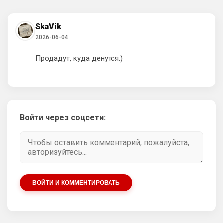
Ответ для Аристократ
Родри хорошо провел ЧМ, но сезон он был
SkaVik
вялый , не в форме …
2026-06-04
ЧМ всё же главный турнир года
Продадут, куда денутся.)
AndRey
• 23:05
Родри профессионал, но он берег себя и 
все это видели, потому что это его 
последний ЧМ был
Аристократ
• 21:10
Войти через соцсети:
Родри пусть в Реал идет , туда травматы 
любят уходить карьеру заканчивать из 
АПЛ
Аристократ
• 21:10
А Энцо в Сити, и все счастливы
ВОЙТИ И КОММЕНТИРОВАТЬ
SkyNet
• 22:29
Нету не нужно продавать.... Глупость.
Аристократ
• 22:42