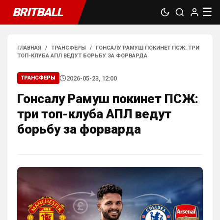
BRITBALL
☰
SkaVik
• 17:10
Должны смущать Лёлик и Болик, и черти 
еже с ними.)
ГЛАВНАЯ
/
ТРАНСФЕРЫ
/
ГОНСАЛУ РАМУШ ПОКИНЕТ ПСЖ: ТРИ
ТОП-КЛУБА АПЛ ВЕДУТ БОРЬБУ ЗА ФОРВАРДА
Аристократ
• 19:07
2026-05-23, 12:00
ТРАНСФЕРЫ
Ответ для Britball
Мудрик и Гиттенс норм)
Гонсалу Рамуш покинет ПСЖ:
«Норм» от слова «нихрена подобного» ))
три топ-клуба АПЛ ведут
AndRey
• 19:26
борьбу за форварда
Ответ для Аристократ
А меня смущают слова Мудрик, Бадиашиле,
Делап, Тосин, Фофана , и Гиттенс )
Это слова проклятия
SkyNet
• 00:09
Ответ для Аристократ
Один минус, уже не юниор…