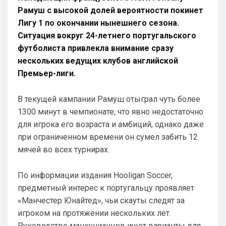
Рамуш с высокой долей вероятности покинет
Аристократ
• 01:06
Лигу 1 по окончании нынешнего сезона.
Ответ для SkyNet
Ситуация вокруг 24-летнего португальского
Может для удава? ))
футболиста привлекла внимание сразу
Ааа, Кибер это ты , я только щас догнал 
нескольких ведущих клубов английской
про Скайнет )
Премьер-лиги.
Britball
• 01:48
блин узнаю наш старый добрый чат на 
В текущей кампании Рамуш отыграл чуть более
Челси)))
1300 минут в чемпионате, что явно недостаточно
для игрока его возраста и амбиций, однако даже
Britball
• 01:50
Пацаны, будет время поставьте в 
при ограниченном времени он сумел забить 12
профиле любимый клуб, если еще не 
мячей во всех турнирах.
поставили. Он будет отображаться в 
комментах. Писать с большой буквы, без 
По информации издания Hooligan Soccer,
всяких лишних знаков: Челси
предметный интерес к португальцу проявляет
Аристократ
• 01:51
«Манчестер Юнайтед», чьи скауты следят за
Конечно будет занятно , если Ямалю 
игроком на протяжении нескольких лет.
дадут ЗМ, а не Кейну
Руководство манкунианцев ищет варианты для