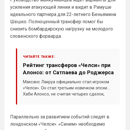
усиления атакующей линии и видит в Рамуше
SkyNet
• 01:57
идеального партнера для 22-летнего Беньямина
Ответ для Аристократ
Ааа, Кибер это ты , я только щас догнал про
Шешко. Полноценный трансфер помог бы
Скайнет )
снизить бомбардирскую нагрузку на молодого
Еба ты тормоз. ))
словенского форварда.
SkyNet
• 01:59
изменено
Ответ для Britball
Пацаны, будет время поставьте в профиле
ЧИТАЙТЕ ТАКЖЕ:
любимый клуб, если еще не поставили. Он
Рейтинг трансферов «Челси» при
будет отображаться в комментах. Писать с
Не хочу, я может ещё подумаю и 
Алонсо: от Сатпаева до Роджерса
Барбилону к примеру поставлю или 
Баварку. ))
Максанс Лакруа официально стал игроком
«Челси». Он стал третьим новичком эпохи
Britball
• 02:16
Хаби Алонсо, не считая четырех сделок,
Ответ для SkyNet
согласованных до назначения испанца.
Не хочу, я может ещё подумаю и Барбилону
к примеру поставлю или Баварку. ))
Параллельно за развитием событий следят в
пока только Челси работает у нас. Я еще 
не все настроил, можешь даже шпор 
лондонском «Челси». «Синим» необходимо
поставить, лого не высветится)