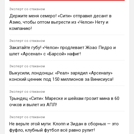
Мбайе за €40–50 млн. Сам футболист сборной
Сенегала дал согласие на переход, видя в проекте
Эксперт со стаканом
Андони Ираолы шанс для успешной карьеры.
Держите меня семеро! «Сити» отправил десант в
1
16:15
Азию, чтобы оптом выгрести из «Челси» Нету и
Димитар Бербатов
компанию!
Разница в инсайдах Дэвида Орнштейна и Фабрицио
Романо объясняется разным подходом к
Эксперт со стаканом
источникам. Орнштейн опирался на уверенность
Закатайте губу! «Челси» продлевает Жоао Педро и
«Арсенала» в подписании Винисиуса Жуниора, а
шлет «Арсенал» с «Барсой» нафиг!
Романо ориентировался на желание самого
бразильца остаться в «Реале».
Эксперт со стаканом
0
15:25
Выкусили, лондонцы: «Реал» зарядил «Арсеналу»
Ян Енотаев
конский ценник под 150 миллионов за Винисиуса!
«Барселона» ведет официальные переговоры с
«Манчестер Сити» по трансферу Родри. Фабрицио
Эксперт со стаканом
Романо сообщает, что клуб очень уверен в успехе.
Игрок хочет перехода.
Трындец «Сити»: Мареске и шейхам грозит мина в 60
1
10:29
очков и вылет из АПЛ!
Ян Енотаев
Эксперт со стаканом
Защитник Уэсли Фофана не планирует уходить из
Не верьте этой мути: Клопп и Зидан в сборных — это
лондонского «Челси». По информации журналиста
Бена Джейкобса, француз твердо намерен остаться
фуфло, клубный футбол всё равно рулит!