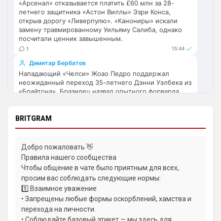
«Арсенал» отказывается платить £60 млн за 28-
по предсезонке не судил , идет 
летнего защитника «Астон Виллы» Эзри Конса,
перестройка, плюс еще будут покупки. 
открыв дорогу «Ливерпулю». «Канониры» искали
Хотя конечно это звоночек , сколько 
замену травмированному Уильяму Салиба, однако
посчитали ценник завышенным.
знаю Челси мы на предсезонках всегда 
1
15:44
всех на кую вертели
Димитар Бербатов
Аристократ
• 17:57
Нападающий «Челси» Жоао Педро поддержал
неожиданный переход 35-летнего Дэнни Уэлбека из
Ответ для Britball
«Брайтона». Бразилец назвал опытного форварда
Ну поднять то понял, но теперь кем
усиливаться? Скатятся в середину таблицы
ключевым человеком в своей жизни, который
поможет молодой команде Хаби Алонсо на поле и в
Видать такая стратегия теперь, будут 
раздевалке.
BRITGRAM
академию подтягивать и закупаться 
1
16:24
молоднякам , естественно в ущерб 
Ян Енотаев
результатам …решили резко заделаться 
Добро пожаловать 👋
«Манчестер Юнайтед» и «Фенербахче» интересуются
Лейпцигом каким-нибудь
Правила нашего сообщества
вингером «Кристал Пэлас» Исмаилой Сарром. По
Чтобы общение в чате было приятным для всех,
данным Foot Mercato, лондонцы требуют за игрока
Аристократ
• 17:58
просим вас соблюдать следующие нормы:
крупную сумму, а МЮ сначала необходимо продать
Ответ для Britball
своих нападающих.
1️⃣ Взаимное уважение
Хочу игру Мудрика седня посмотреть
• Запрещены любые формы оскорблений, хамства и
0
08:48
перехода на личности.
Та ты мазохист )
Андрей Дюмин
• Соблюдайте базовый этикет — мы здесь для