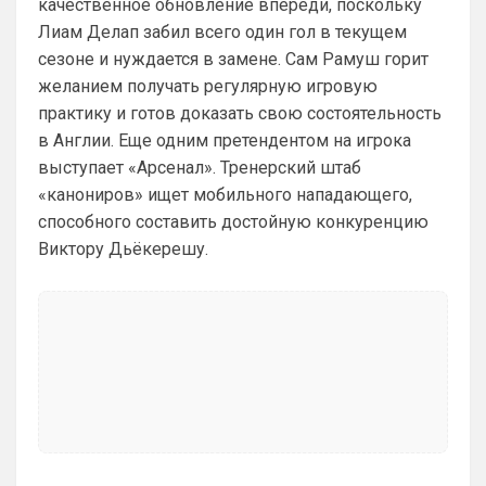
качественное обновление впереди, поскольку
Лиам Делап забил всего один гол в текущем
Deep_Blue
• 12:07
сезоне и нуждается в замене. Сам Рамуш горит
Ответ для Аристократ
желанием получать регулярную игровую
Конечно будет занятно , если Ямалю дадут
ЗМ, а не Кейну
практику и готов доказать свою состоятельность
А за что Кейну? Оба главных турнира, 
в Англии. Еще одним претендентом на игрока
ЧМ и ЛЧ, его команды слили.
выступает «Арсенал». Тренерский штаб
«канониров» ищет мобильного нападающего,
Аристократ
• 13:34
способного составить достойную конкуренцию
Ответ для Deep_Blue
А за что Кейну? Оба главных турнира, ЧМ и
Виктору Дьёкерешу.
ЛЧ, его команды слили.
А Ямалю за что ?Блеклый турнир провел 
на ЧМ, Англия завоевала бронзу , не 
много не дотянули , считай рядом …ЛЧ 
Барса тоже не взяла , а по личной стате 
Кейн везде сильнее
Аристократ
• 13:35
Тот же Олисе больше за заслуживает , 
или Райс …если отдадут Ямалю это будет 