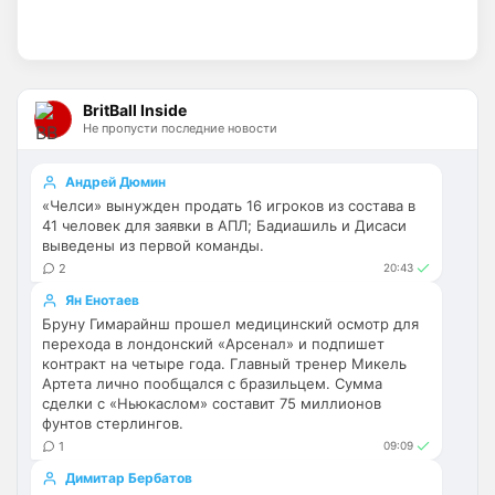
таблицы
Britball
• 14:47
Палестра напоминает Алонсо мне. По 
габаритам хотя бы
BritBall Inside
Не пропусти последние новости
Deep_Blue
• 16:31
Ответ для Аристократ
Андрей Дюмин
Не будет, а у Челси приличная закупка
«Челси» вынужден продать 16 игроков из состава в
перед сезоном , если еще купят одного ЦЗ
41 человек для заявки в АПЛ; Бадиашиль и Дисаси
и вратаря то вполне можно без еврокубков
Ну шо, теперь понял, почему никакого 
выведены из первой команды.
титула в этом сезоне и близко не будет? 
2
20:43
Хвалёные Эстевао, Кенды и прочие 
Ян Енотаев
Мудрики ничего не могут сделать с 
Бруну Гимарайнш прошел медицинский осмотр для
мёртвым Юве. Мы это видим 4-й сезон, 
перехода в лондонский «Арсенал» и подпишет
одно и то же.
контракт на четыре года. Главный тренер Микель
Артета лично пообщался с бразильцем. Сумма
Аристократ
• 17:56
сделки с «Ньюкаслом» составит 75 миллионов
фунтов стерлингов.
Ответ для Deep_Blue
Ну шо, теперь понял, почему никакого титула
1
09:09
в этом сезоне и близко не будет? Хвалёные
Димитар Бербатов
Эстевао, Кенды и прочие Мудрики ни
Они играть не будут , это ротация …я бы 