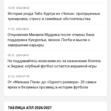
Ответ для AndRey
Кто согласен со Скоулзом, что Челси будет
10:39, 2026-08-02
бороться за титул в этом сезоне?
История ухода Тибо Куртуа из «Челси»: пропущенные
Пока что предел мечтаний - зона ЛЧ. 
тренировки, стресс и семейные обстоятельства
Команда сырая, проблемы никуда не 
делись, матч с Тоттенхэмом это показал.
11:41, 2026-08-01
Откровения Михаила Мудрика после отмены бана:
Аристократ
• 23:00
поддержка Кукурельи, звонок Погба и мысли о
Ответ для AndRey
завершении карьеры
Кто согласен со Скоулзом, что Челси будет
бороться за титул в этом сезоне?
00:31, 2026-08-01
По факту почему нет ?Арсенал очевидно 
Не поддавайтесь иллюзиям из-за назначения Клоппа
поплывет после исторической победы и 
и Зидана: клубный футбол остается вершиной игры
очередного разочарования в ЛЧ и 
скажется средний уровень 
21:52, 2026-07-30
исполнителей …Они и так переездили , 
От «Малыша Пэна» до «Одного размера»: 20 самых
там напрашивается перестройка. МС 
ярких и безумных прозвищ в истории футбола
будет по прежнему фаворитом , у 
Ливера бардак , Шпоры накупили 
середняков , не вылетят, но и чуда
ТАБЛИЦА АПЛ 2026/2027
Аристократ
• 23:01