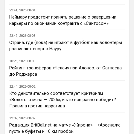
Кто согласен со Скоулзом, что Челси 
будет бороться за титул в этом сезоне?
22:41, 2026-08-04
Неймару предстоит принять решение о завершении
Deep_Blue
• 22:46
карьеры по окончании контракта с «Сантосом»
Ответ для Аристократ
Нашим нужно баланс выровнять, а
23:47, 2026-08-03
бестолочей вроде Мудрика, Гиттенса, и
Страна, где (пока) не играют в футбол: как волонтеры
Джексона никто покупать не хочет
Ну так пусть агенты этих товарищей 
развивают спорт в Науру
шевелятся, или плавят назад всех этих 
Кенд, Эмег и прочих Сарров. Нету в сто 
10:25, 2026-08-03
раз полезнее.
Рейтинг трансферов «Челси» при Алонсо: от Сатпаева
до Роджерса
Deep_Blue
• 22:47
Ответ для AndRey
22:44, 2026-08-02
Кто согласен со Скоулзом, что Челси будет
Кто действительно соответствует критериям
бороться за титул в этом сезоне?
«Золотого мяча — 2026», и кто все равно победит?
При всей симпатии к Челси - нет. Разве 
Правила против нарратива
что за какой-нибудь из кубков, и то при 
везении.
12:32, 2026-08-02
Редакция BritBall.net на матче «Жирона» – «Арсенал»:
Deep_Blue
• 22:49
пустые буфеты и 10 км пробок