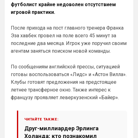
общий…
футболист крайне недоволен отсутствием
игровой практики.
Britball
• 11:46
…пустой и выходит с сайта , потому что 
После прихода на пост главного тренера Франка
не видит общения и активности.
Эза хавбек провел на поле всего 45 минут за
Britball
• 11:46
последние два месяца. Игрок уже поручил своим
Вот это меня смущает
агентам заняться поиском новой команды.
Deep_Blue
• 12:26
По сообщениям английской прессы, ситуацией
Ответ для Britball
Прикинь сколько чатов или групп мне
готовы воспользоваться «Лидс» и «Астон Вилла».
нужно делать будет? И главный вопрос…
Клубы готовят предложения на предстоящее
получается болел сити не сможет зайти в
Да пусть будет общий чат, так веселее)
чат с
летнее трансферное окно. Также интерес к
Канонир
• 13:53
французу проявляет леверкузенский «Байер».
В свое время, когда куча 
неопределившихся глоров в АПЛ, не 
знали, кому отдавать предпочтение - 
ЧИТАЙТЕ ТАКЖЕ:
Манчестер Юнайтед или Арсеналу, 
Друг-миллиардер Эрлинга
выбрали Челси волей судьбы, просто 
потому что, там появился российский 
Холанда: кто познакомил