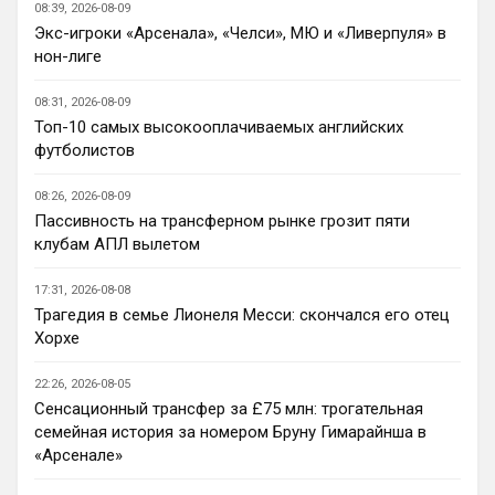
08:39, 2026-08-09
менеджмента так точно. Выглядит это 
Экс-игроки «Арсенала», «Челси», МЮ и «Ливерпуля» в
часто смешно, но как минимум 
нон-лиге
интересно.
08:31, 2026-08-09
Канонир
• 14:12
Топ-10 самых высокооплачиваемых английских
Ответ для Deep_Blue
футболистов
Вот независимо от результатов в Челси
никогда не было скучно, даже при вечных
08:26, 2026-08-09
Моуровских 1-0. Болики реально во многом
про интерес соглашусь
п
Пассивность на трансферном рынке грозит пяти
клубам АПЛ вылетом
Канонир
• 14:19
Челси без голкипера в сезон заходит, не 
17:31, 2026-08-08
думаете, что это повторение прошлых 
Трагедия в семье Лионеля Месси: скончался его отец
ошибок? Хотелось бы также отметить, 
Хорхе
что форварда в клубе так и не 
появилось, тот же Педро крайне не 
22:26, 2026-08-05
стабильный, да и не является он 
Сенсационный трансфер за £75 млн: трогательная
центрфорвардом, а если верить слухам, 
семейная история за номером Бруну Гимарайнша в
Джексон уйдет. Делап? смешно...
«Арсенале»
MaxFan
• 15:40