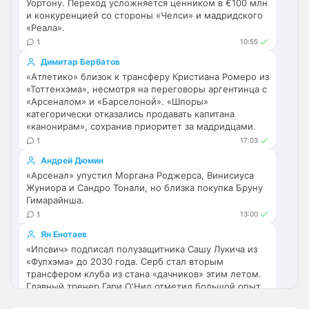
Уортону. Переход усложняется ценником в €100 млн
нафига мне ломать голову с палкой из-
и конкуренцией со стороны «Челси» и мадридского
за пары залетных болельщиков 
«Реала».
Арсеноля и Муму?)
1
10:55
Димитар Бербатов
Аристократ
• 21:08
«Атлетико» близок к трансферу Кристиана Ромеро из
Ответ для MaxFan
«Тоттенхэма», несмотря на переговоры аргентинца с
Вообще не понимаю ,как можно быть
«Арсеналом» и «Барселоной». «Шпоры»
фанатом Арсенала.. это ведь аморально.
категорически отказались продавать капитана
Стыдно за таких😢
Видать такими рождаются, ибо стать 
«канонирам», сохранив приоритет за мадридцами.
таким добровольно никто не захочет 
1
17:03
нормальный
Андрей Дюмин
«Арсенал» упустил Моргана Роджерса, Винисиуса
Deda1962
• 21:55
Жуниора и Сандро Тонали, но близка покупка Бруну
Ответ для Аристократ
Гимарайнша.
Видать такими рождаются, ибо стать таким
1
13:00
добровольно никто не захочет нормальный
Ян Енотаев
100% в точку
«Ипсвич» подписал полузащитника Сашу Лукича из
«Фулхэма» до 2030 года. Серб стал вторым
AndRey
• 22:08
трансфером клуба из стана «дачников» этим летом.
Делапа почти сломали сегодня
Главный тренер Гари О'Нил отметил большой опыт
29-летнего футболиста.
SkaVik
• 23:11