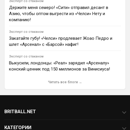
Эксперт со стаканом
0
14:13
Держите меня семеро! «Сити» отправил десант в
Азию, чтобы оптом выгрести из «Челси» Нету и
Ян Енотаев
компанию!
ПСЖ и «Манчестер Юнайтед» сыграли вничью (1:1) в
товарищеском матче в Швеции. Голами отметились
Ибраим Мбайе и Брайан Мбемо. Следующий матч
Эксперт со стаканом
парижане проведут за Суперкубок УЕФА, а
Закатайте губу! «Челси» продлевает Жоао Педро и
манкунианцы сыграют с «Лидсом».
шлет «Арсенал» с «Барсой» нафиг!
0
20:34
Андрей Дюмин
Эксперт со стаканом
«Манчестер Юнайтед» отказался продавать
Выкусили, лондонцы: «Реал» зарядил «Арсеналу»
Беньямина Шешко, а «Барселона» готовит $133 млн
конский ценник под 150 миллионов за Винисиуса!
за Хулиана Альвареса.
1
13:17
Читать все блоги →
Димитар Бербатов
«Манчестер Юнайтед» ведет переговоры о
подписании 18-летнего полузащитника «Лестер
Сити» Луиса Пейджа. На хавбека сборной Англии U-
20 также претендуют «Арсенал» и «Астон Вилла»,
BRITBALL.NET
однако манкунианцы находятся ближе всех к
оформлению трансфера.
О проекте
0
18:17
КАТЕГОРИИ