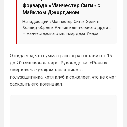
миллиардер, но к сожалению, в этом 
форварда «Манчестер Сити» с
обществе оказалось много недалеких 
Майклом Джорданом
людей, и лишь минимум достойных
Нападающий «Манчестер Сити» Эрлинг
Канонир
• 13:54
Холанд обрёл в Англии влиятельного друга
Я никого не оскорблял, я адекватно 
— манчестерского миллиардера Умара
общался, аргументировал и писал, но 
Камани, сколотившего состояние на
когда человек заходит и начинает сразу 
розничной торговле одеждой.
ОРАТЬ, заставляя всех дышать его ртом 
Ожидается, что сумма трансфера составит от 15
вонючим, это лишь еще раз 
подчеркивает, недалекость этих 
до 20 миллионов евро. Руководство «Ренна»
болельщиков. К счастью, среди них есть 
смирилось с уходом талантливого
достойные, умные и грамотные люди. Но 
полузащитника, хотя клуб и сожалеет, что не смог
и биомусор есть!
раскрыть его потенциал.
Канонир
• 13:55
Ответ для Deep_Blue
Да пусть будет общий чат, так веселее)
общий чат хорошо, главное чтобы был 
модератор, который биомусор в мусор 
выкинет и исключит его из общения с 