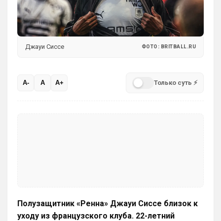
Ответ для Britball
не знаю, смогу ли реализовать. Посмотрю.
Или типа как дневная и ночная версия 
чата , вверху возле профиля кнопку 
Джауи Сиссе
ФОТО: BRITBALL.RU
нажал и ты видишь все что связано с 
твоим любимым клубом, включая его 
чат профильный …но наверное это не 
так просто сделать )
Только суть ⚡
A-
A
A+
Britball
• 11:46
Ответ для Аристократ
Или типа как дневная и ночная версия чата ,
вверху возле профиля кнопку нажал и ты
видишь все что связано с твоим любимы
Прикинь сколько чатов или групп мне 
нужно делать будет? И главный вопрос… 
получается болел сити не сможет зайти 
в чат с Челси? Если сможет , то тогда и 
нет смысла делать отдельно. И еще 
момент. Например в чате Челси идёт 
Полузащитник «Ренна» Джауи Сиссе близок к
бурное общение, людей полно. Болел 
уходу из французского клуба. 22-летний
Сити заходит на сайт, видео что чат 