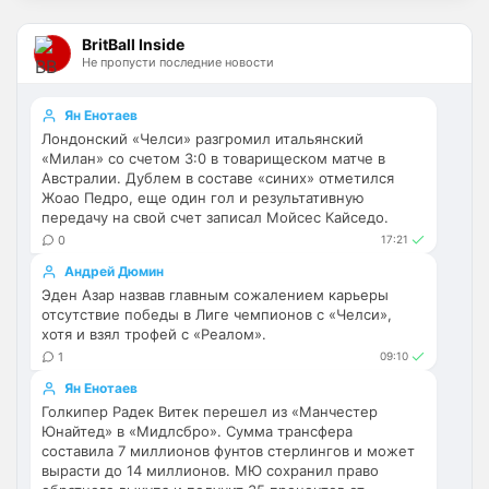
Палестра напоминает Алонсо мне. По 
габаритам хотя бы
BritBall Inside
Не пропусти последние новости
Deep_Blue
• 16:31
Ответ для Аристократ
Ян Енотаев
Не будет, а у Челси приличная закупка
Лондонский «Челси» разгромил итальянский
перед сезоном , если еще купят одного ЦЗ
«Милан» со счетом 3:0 в товарищеском матче в
и вратаря то вполне можно без еврокубков
Ну шо, теперь понял, почему никакого 
Австралии. Дублем в составе «синих» отметился
титула в этом сезоне и близко не будет? 
Жоао Педро, еще один гол и результативную
Хвалёные Эстевао, Кенды и прочие 
передачу на свой счет записал Мойсес Кайседо.
Мудрики ничего не могут сделать с 
0
17:21
мёртвым Юве. Мы это видим 4-й сезон, 
Андрей Дюмин
одно и то же.
Эден Азар назвав главным сожалением карьеры
отсутствие победы в Лиге чемпионов с «Челси»,
Аристократ
• 17:56
хотя и взял трофей с «Реалом».
Ответ для Deep_Blue
1
09:10
Ну шо, теперь понял, почему никакого титула
Ян Енотаев
в этом сезоне и близко не будет? Хвалёные
Эстевао, Кенды и прочие Мудрики ни
Голкипер Радек Витек перешел из «Манчестер
Они играть не будут , это ротация …я бы 
Юнайтед» в «Мидлсбро». Сумма трансфера
по предсезонке не судил , идет 
составила 7 миллионов фунтов стерлингов и может
перестройка, плюс еще будут покупки. 
вырасти до 14 миллионов. МЮ сохранил право