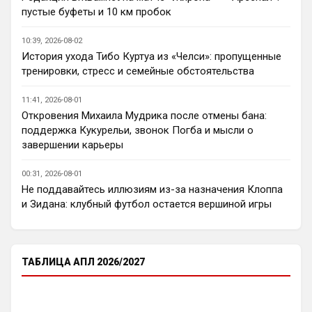
Пока что предел мечтаний - зона ЛЧ. 
пустые буфеты и 10 км пробок
Команда сырая, проблемы никуда не 
делись, матч с Тоттенхэмом это показал.
10:39, 2026-08-02
История ухода Тибо Куртуа из «Челси»: пропущенные
Аристократ
• 23:00
тренировки, стресс и семейные обстоятельства
Ответ для AndRey
Кто согласен со Скоулзом, что Челси будет
11:41, 2026-08-01
бороться за титул в этом сезоне?
Откровения Михаила Мудрика после отмены бана:
По факту почему нет ?Арсенал очевидно 
поддержка Кукурельи, звонок Погба и мысли о
поплывет после исторической победы и 
завершении карьеры
очередного разочарования в ЛЧ и 
скажется средний уровень 
00:31, 2026-08-01
исполнителей …Они и так переездили , 
Не поддавайтесь иллюзиям из-за назначения Клоппа
там напрашивается перестройка. МС 
и Зидана: клубный футбол остается вершиной игры
будет по прежнему фаворитом , у 
Ливера бардак , Шпоры накупили 
середняков , не вылетят, но и чуда
ТАБЛИЦА АПЛ 2026/2027
Аристократ
• 23:01
Не будет, а у Челси приличная закупка 
перед сезоном , если еще купят одного 
ЦЗ и вратаря то вполне можно без 