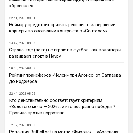
Deep_Blue
• 22:46
«Арсенале»
Ответ для Аристократ
Нашим нужно баланс выровнять, а
22:41, 2026-08-04
бестолочей вроде Мудрика, Гиттенса, и
Неймару предстоит принять решение о завершении
Джексона никто покупать не хочет
Ну так пусть агенты этих товарищей 
карьеры по окончании контракта с «Сантосом»
шевелятся, или плавят назад всех этих 
Кенд, Эмег и прочих Сарров. Нету в сто 
23:47, 2026-08-03
раз полезнее.
Страна, где (пока) не играют в футбол: как волонтеры
развивают спорт в Науру
Deep_Blue
• 22:47
Ответ для AndRey
10:25, 2026-08-03
Кто согласен со Скоулзом, что Челси будет
Рейтинг трансферов «Челси» при Алонсо: от Сатпаева
бороться за титул в этом сезоне?
до Роджерса
При всей симпатии к Челси - нет. Разве 
что за какой-нибудь из кубков, и то при 
22:44, 2026-08-02
везении.
Кто действительно соответствует критериям
«Золотого мяча — 2026», и кто все равно победит?
Deep_Blue
• 22:49
Правила против нарратива
Ответ для AndRey
Кто согласен со Скоулзом, что Челси будет
12:32, 2026-08-02
бороться за титул в этом сезоне?
Редакция BritBall.net на матче «Жирона» – «Арсенал»: