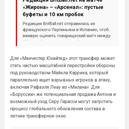
Ответ для Аристократ
«Жирона» – «Арсенал»: пустые
Конечно будет занятно , если Ямалю дадут
ЗМ, а не Кейну
буфеты и 10 км пробок
А за что Кейну? Оба главных турнира, 
Редакция BritBall.net отправилась из
ЧМ и ЛЧ, его команды слили.
французского Перпиньяна в Испанию, чтобы
Аристократ
• 13:34
вживую оценить товарищеский матч между
«Жироной» и лондонским «Арсеналом».
Ответ для Deep_Blue
А за что Кейну? Оба главных турнира, ЧМ и
ЛЧ, его команды слили.
Для «Манчестер Юнайтед» этот трансфер может
А Ямалю за что ?Блеклый турнир провел 
стать частью масштабной перестройки обороны
на ЧМ, Англия завоевала бронзу , не 
под руководством Майкла Каррика, который
много не дотянули , считай рядом …ЛЧ 
Барса тоже не взяла , а по личной стате 
параллельно ищет взрывных игроков в атаку,
Кейн везде сильнее
включая Рафаэля Леау из «Милана». Для
«Боруссии» же потенциальная продажа Антона и
Аристократ
• 13:35
возможный уход Серу Гирасси могут запустить
Тот же Олисе больше за заслуживает , 
или Райс …если отдадут Ямалю это будет 
процесс глобального обновления состава в
очередной цирк
летнее трансферное окно.
Deep_Blue
• 14:43