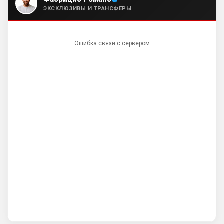
Тонали, Гимарайнш , Холл на подходе , 
ЭКСКЛЮЗИВЫ И ТРАНСФЕРЫ
Гордон …
Deep_Blue
• 13:25
Ошибка связи с сервером
Ответ для Аристократ
Вы вдумайтесь сколько Ньюкасл бабла
поднял за последнее врем …Исак , Тонали,
Гимарайнш , Холл на подходе , Гордон …
И про бизнес не кричат на каждом углу, 
как Болики, прокакавшие лярд
Britball
• 14:25
Хочу игру Мудрика седня посмотреть
Britball
• 14:26
Ответ для Аристократ
Вы вдумайтесь сколько Ньюкасл бабла
поднял за последнее врем …Исак , Тонали,
Гимарайнш , Холл на подходе , Гордон …
Ну поднять то понял, но теперь кем 
усиливаться? Скатятся в середину 
таблицы
Britball
• 14:47