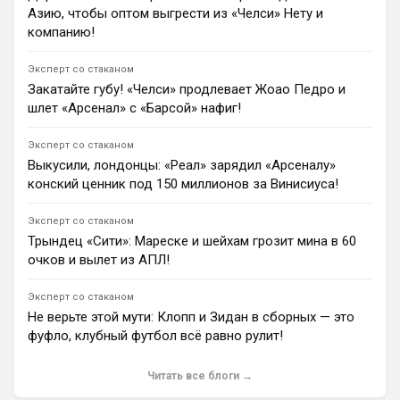
Андрей Дюмин
Азию, чтобы оптом выгрести из «Челси» Нету и
Форварду «Аль-Ахли» Айвену Тони предъявили
компанию!
обвинение за драку в клубе Лондона, суд пройдет 24
сентября.
Эксперт со стаканом
0
20:21
Закатайте губу! «Челси» продлевает Жоао Педро и
шлет «Арсенал» с «Барсой» нафиг!
Андрей Дюмин
Ян Диоманде отказал «Ливерпулю» из-за опасений
перед переходным периодом и перешел в «Реал
Эксперт со стаканом
Мадрид» за €140 млн.
Выкусили, лондонцы: «Реал» зарядил «Арсеналу»
1
12:00
конский ценник под 150 миллионов за Винисиуса!
Андрей Дюмин
Защитник «Спартака» Срджан Бабич может перейти
Эксперт со стаканом
в АПЛ: им интересуются «Ковентри Сити», «Эвертон»
Трындец «Сити»: Мареске и шейхам грозит мина в 60
и «Фулхэм».
очков и вылет из АПЛ!
0
20:52
Эксперт со стаканом
Андрей Дюмин
Не верьте этой мути: Клопп и Зидан в сборных — это
Гари Невилл раскритиковал «Челси» и усомнился,
что Хаби Алонсо сможет исправить ситуацию из-за
фуфло, клубный футбол всё равно рулит!
ошибок руководства.
1
20:30
Читать все блоги →
Димитар Бербатов