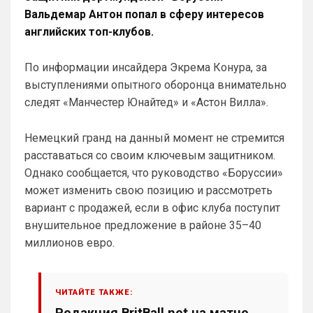
Ааа, Кибер это ты , я только щас догнал про
Вальдемар Антон попал в сферу интересов
Скайнет )
английских топ-клубов.
Еба ты тормоз. ))
SkyNet
• 01:59
изменено
По информации инсайдера Экрема Конура, за
Ответ для Britball
выступлениями опытного оборонца внимательно
Пацаны, будет время поставьте в профиле
следят «Манчестер Юнайтед» и «Астон Вилла».
любимый клуб, если еще не поставили. Он
будет отображаться в комментах. Писать с
Не хочу, я может ещё подумаю и 
Немецкий гранд на данный момент не стремится
Барбилону к примеру поставлю или 
Баварку. ))
расставаться со своим ключевым защитником.
Однако сообщается, что руководство «Боруссии»
Britball
• 02:16
может изменить свою позицию и рассмотреть
Ответ для SkyNet
вариант с продажей, если в офис клуба поступит
Не хочу, я может ещё подумаю и Барбилону
к примеру поставлю или Баварку. ))
внушительное предложение в районе 35–40
пока только Челси работает у нас. Я еще 
миллионов евро.
не все настроил, можешь даже шпор 
поставить, лого не высветится)
ЧИТАЙТЕ ТАКЖЕ:
Deep_Blue
• 12:07
Редакция BritBall.net на матче