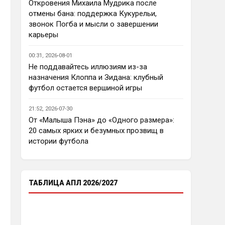
еврокубков плотно настроится 
Откровения Михаила Мудрика после
на АПЛ , минимум жду топ - 4
отмены бана: поддержка Кукурельи,
звонок Погба и мысли о завершении
Аристократ
• 23:03
карьеры
Ответ для Deep_Blue
Ну так пусть агенты этих
00:31, 2026-08-01
товарищей шевелятся, или
Не поддавайтесь иллюзиям из-за
плавят назад всех этих Кенд,
Так кто ж спорит…Но нашим 
назначения Клоппа и Зидана: клубный
Эмег и прочих Сарров. Нету в сто
нужны деньги уже сейчас, а 
раз поле
футбол остается вершиной игры
реальную ценность имеют 
единицы…пусть бы гибкость 
21:52, 2026-07-30
проявили в цене , а то просят 
От «Малыша Пэна» до «Одного размера»:
60 лямов за убожество 
20 самых ярких и безумных прозвищ в
Джексона, отдайте за 45 и 
истории футбола
радуйтесь, нет они лучше Нету 
продадут, политику начали 
менять, а соображать лучше 
пока не начали )
ТАБЛИЦА АПЛ 2026/2027
Аристократ
• 23:05
Ответ для Deep_Blue
Пока что предел мечтаний - зона