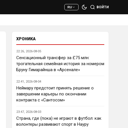
сто раз полезнее.
ВОЙТИ
RU
Deep_Blue
• 22:47
Ответ для AndRey
Кто согласен со Скоулзом, что
Челси будет бороться за титул в
этом сезоне?
ХРОНИКА
При всей симпатии к Челси - 
нет. Разве что за какой-нибудь 
22:26, 2026-08-05
из кубков, и то при везении.
Сенсационный трансфер за £75 млн:
трогательная семейная история за номером
Deep_Blue
• 22:49
Бруну Гимарайнша в «Арсенале»
Ответ для AndRey
Кто согласен со Скоулзом, что
22:41, 2026-08-04
Челси будет бороться за титул в
этом сезоне?
Неймару предстоит принять решение о
Пока что предел мечтаний - 
завершении карьеры по окончании
зона ЛЧ. Команда сырая, 
контракта с «Сантосом»
проблемы никуда не делись, 
матч с Тоттенхэмом это 
23:47, 2026-08-03
показал.
Страна, где (пока) не играют в футбол: как
волонтеры развивают спорт в Науру
Аристократ
• 23:00