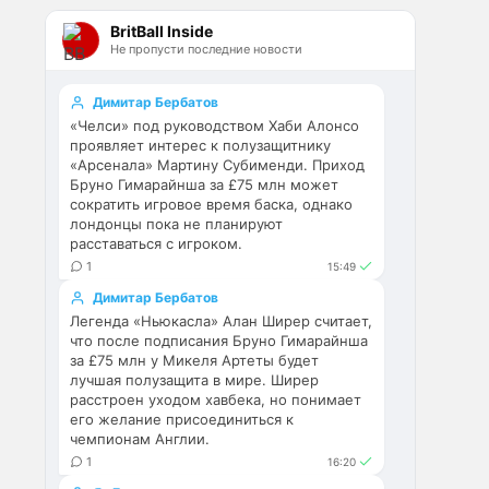
Эстевао, Кенды и прочие 
BritBall Inside
Мудрики ничего не могут 
Не пропусти последние новости
сделать с мёртвым Юве. Мы 
это видим 4-й сезон, одно и то 
же.
Димитар Бербатов
«Челси» под руководством Хаби Алонсо
Аристократ
• 17:56
проявляет интерес к полузащитнику
«Арсенала» Мартину Субименди. Приход
Ответ для Deep_Blue
Бруно Гимарайнша за £75 млн может
Ну шо, теперь понял, почему
сократить игровое время баска, однако
никакого титула в этом сезоне и
лондонцы пока не планируют
близко не будет? Хвалёные
Они играть не будут , это 
расставаться с игроком.
Эстевао, Кенды и прочие
ротация …я бы по предсезонке 
Мудрики ни
1
15:49
не судил , идет перестройка, 
Димитар Бербатов
плюс еще будут покупки. Хотя 
Легенда «Ньюкасла» Алан Ширер считает,
конечно это звоночек , сколько 
что после подписания Бруно Гимарайнша
знаю Челси мы на 
за £75 млн у Микеля Артеты будет
предсезонках всегда всех на 
лучшая полузащита в мире. Ширер
кую вертели
расстроен уходом хавбека, но понимает
его желание присоединиться к
чемпионам Англии.
Аристократ
• 17:57
1
16:20
Ответ для Britball
Ну поднять то понял, но теперь