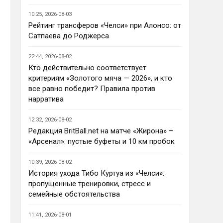
Ответ для AndRey
10:25, 2026-08-03
Кто согласен со Скоулзом, что
Челси будет бороться за титул в
Рейтинг трансферов «Челси» при Алонсо: от
этом сезоне?
Сатпаева до Роджерса
По факту почему нет ?Арсенал 
очевидно поплывет после 
22:44, 2026-08-02
исторической победы и 
Кто действительно соответствует
очередного разочарования в 
критериям «Золотого мяча — 2026», и кто
ЛЧ и скажется средний 
все равно победит? Правила против
уровень исполнителей …Они и 
нарратива
так переездили , там 
напрашивается перестройка. 
12:32, 2026-08-02
МС будет по прежнему 
Редакция BritBall.net на матче «Жирона» –
фаворитом , у Ливера бардак , 
«Арсенал»: пустые буфеты и 10 км пробок
Шпоры накупили середняков , 
не вылетят, но и чуда
10:39, 2026-08-02
Аристократ
• 23:01
История ухода Тибо Куртуа из «Челси»:
Не будет, а у Челси приличная 
пропущенные тренировки, стресс и
закупка перед сезоном , если 
семейные обстоятельства
еще купят одного ЦЗ и вратаря 
то вполне можно без 
11:41, 2026-08-01