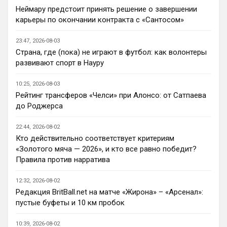
Кенда, Палестра , Лавиа 
Неймару предстоит принять решение о завершении
воскресает(парень талантливый) , Жоао 
карьеры по окончании контракта с «Сантосом»
Педро бомбит …с огромным багажом 
потенциала позади поезда плетется 
23:47, 2026-08-03
Эстевао. Купили Лакруа и Роджерса (на 
Страна, где (пока) не играют в футбол: как волонтеры
уровне всех трансферов Болика это уже 
развивают спорт в Науру
что-то новое)
10:25, 2026-08-03
Канонир
• 20:37
Рейтинг трансферов «Челси» при Алонсо: от Сатпаева
Ответ для Аристократ
до Роджерса
Ну пока мы усилились довольно не плохо,
много интересных исполнителей Кенда,
22:44, 2026-08-02
Палестра , Лавиа воскресает(парень
Вот Лакруа и Палестра, сильные 
талантли
Кто действительно соответствует критериям
исполнители, на счет Эстевао сомнений 
«Золотого мяча — 2026», и кто все равно победит?
никогда не было, видно талант, но 
Правила против нарратива
сопливый пока, а вот Лавка и Конда, ну 
для меня, как для обывателя, коты в 
12:32, 2026-08-02
мешках, честно, плюс не видел матчи в 
Редакция BritBall.net на матче «Жирона» – «Арсенал»:
предсезонке еще, кроме игры с Миланом
пустые буфеты и 10 км пробок
Аристократ
• 20:37
10:39, 2026-08-02