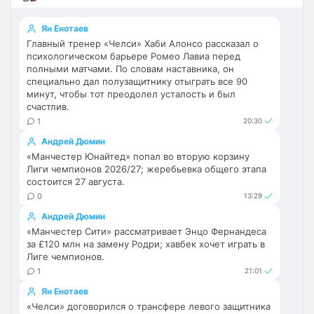
Ответ для Britball
Пока что нет. Но идея хорошая. На данный
Ян Енотаев
момент только категории. Можешь показать
Главный тренер «Челси» Хаби Алонсо рассказал о
пример как именно это должно работать?
психологическом барьере Ромео Лавиа перед
Как понял, выборочно новости о 
полными матчами. По словам наставника, он
"Арсенале".
специально дал полузащитнику отыграть все 90
минут, чтобы тот преодолел усталость и был
Britball
• 23:47
счастлив.
Ответ для SkaVik
1
20:30
Как понял, выборочно новости о
"Арсенале".
Андрей Дюмин
«Манчестер Юнайтед» попал во вторую корзину
ну пользователь будет иметь 
Лиги чемпионов 2026/27; жеребьевка общего этапа
возможность прям на главной странице 
состоится 27 августа.
выбрать те новости, которые он хочет 
0
13:29
читать. Например его интересуют только 
Андрей Дюмин
трансферы Арсенала. Он выберет 
«Манчестер Сити» рассматривает Энцо Фернандеса
Категорию Трансфер + клуб
за £120 млн на замену Родри; хавбек хочет играть в
Лиге чемпионов.
Britball
• 23:47
1
21:01
и у него на сайте в ленте новостей будут 
только трансферные новости Арсенала 
Ян Енотаев
например
«Челси» договорился о трансфере левого защитника