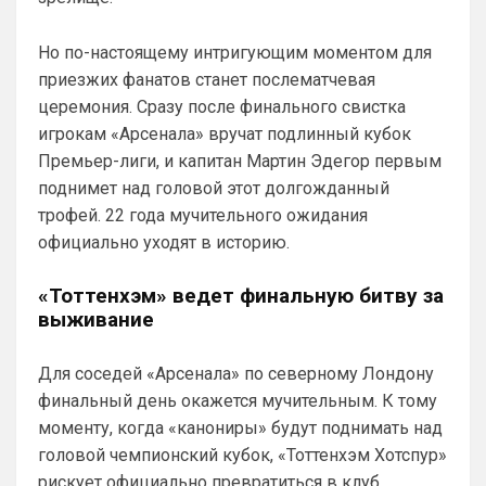
Но по-настоящему интригующим моментом для
приезжих фанатов станет послематчевая
церемония. Сразу после финального свистка
игрокам «Арсенала» вручат подлинный кубок
Премьер-лиги, и капитан Мартин Эдегор первым
поднимет над головой этот долгожданный
трофей. 22 года мучительного ожидания
официально уходят в историю.
Deep_Blue
• 13:25
«Тоттенхэм» ведет финальную битву за
Ответ для Аристократ
выживание
Вы вдумайтесь сколько Ньюкасл бабла
поднял за последнее врем …Исак , Тонали,
Гимарайнш , Холл на подходе , Гордон …
Для соседей «Арсенала» по северному Лондону
И про бизнес не кричат на каждом углу, 
финальный день окажется мучительным. К тому
как Болики, прокакавшие лярд
моменту, когда «канониры» будут поднимать над
Britball
• 14:25
головой чемпионский кубок, «Тоттенхэм Хотспур»
Хочу игру Мудрика седня посмотреть
рискует официально превратиться в клуб