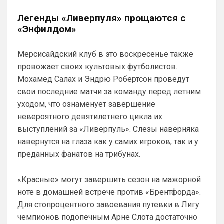
такого, а вот с ними, я не только это 
Легенды «Ливерпуля» прощаются с
пишу, ну и утверждаю. Титулы какие? 
«Энфилдом»
Клубок Мира и Кубок Конференций? Чем 
гордиться то с 2022 года? Чем 
заманивать игроков? Накупили на 1,5 
Мерсисайдский клуб в это воскресенье также
млрд Мудриканских игроков и кайфуете.
провожает своих культовых футболистов.
Мохамед Салах и Эндрю Робертсон проведут
Аристократ
• 20:26
свои последние матчи за команду перед летним
Ответ для Канонир
Так и в Вашу помойку он ни за что не пойдет,
уходом, что ознаменует завершение
нужно быть конченным отморозью, чтобы
невероятного девятилетнего цикла их
выбрать этот клуб. Одно дело при РА,
Приезжайте к нам на базу , трофеи 
выступлений за «Ливерпуль». Слезы наверняка
большие посмотрите , на игроков 
навернутся на глаза как у самих игроков, так и у
дорогих тоже …а то у вас из дорогого 
преданных фанатов на трибунах.
только Хаверц😁
Канонир
• 20:27
«Красные» могут завершить сезон на мажорной
Отмечу сразу, что мы тоже через это 
ноте в домашней встрече против «Брентфорда».
прошли, ужасное время было 
Для стопроцентного завоевания путевки в Лигу
трансферов, после Венгера, но и сейчас 
нет надежды, что все удержится, уж 
чемпионов подопечным Арне Слота достаточно