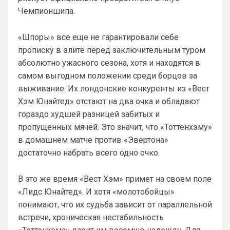
Britball
• 14:26
Чемпионшипа.
Ответ для Аристократ
Вы вдумайтесь сколько Ньюкасл бабла
«Шпоры» все еще не гарантировали себе
поднял за последнее врем …Исак , Тонали,
Гимарайнш , Холл на подходе , Гордон …
прописку в элите перед заключительным туром
Ну поднять то понял, но теперь кем 
абсолютно ужасного сезона, хотя и находятся в
усиливаться? Скатятся в середину 
самом выгодном положении среди борцов за
таблицы
выживание. Их лондонские конкуренты из «Вест
Britball
• 14:47
Хэм Юнайтед» отстают на два очка и обладают
Палестра напоминает Алонсо мне. По 
гораздо худшей разницей забитых и
габаритам хотя бы
пропущенных мячей. Это значит, что «Тоттенхэму»
Deep_Blue
• 16:31
в домашнем матче против «Эвертона»
Ответ для Аристократ
достаточно набрать всего одно очко.
Не будет, а у Челси приличная закупка
перед сезоном , если еще купят одного ЦЗ
и вратаря то вполне можно без еврокубков
В это же время «Вест Хэм» примет на своем поле
Ну шо, теперь понял, почему никакого 
«Лидс Юнайтед». И хотя «молотобойцы»
титула в этом сезоне и близко не будет? 
Хвалёные Эстевао, Кенды и прочие 
понимают, что их судьба зависит от параллельной
Мудрики ничего не могут сделать с 
встречи, хроническая нестабильность
мёртвым Юве. Мы это видим 4-й сезон, 