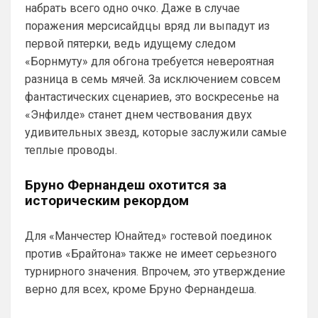
больно хрупко все в нашем доме. 
набрать всего одно очко. Даже в случае
Однако предпочтительней выбрать 
поражения мерсисайдцы вряд ли выпадут из
Арсенал сейчас, чем Челси, и при этом, 
первой пятерки, ведь идущему следом
нет даже аргумента ни одного в пользу 
«Борнмуту» для обгона требуется невероятная
бесполезного Челси
разница в семь мячей. За исключением совсем
Аристократ
• 20:27
фантастических сценариев, это воскресенье на
Ответ для Канонир
«Энфилде» станет днем чествования двух
Отмечу сразу, что мы тоже через это
удивительных звезд, которые заслужили самые
прошли, ужасное время было трансферов,
после Венгера, но и сейчас нет надежды,
теплые проводы.
Ладно, извиняюсь, я увлекся 🤝
что в
Канонир
• 20:28
Бруно Фернандеш охотится за
историческим рекордом
Ответ для Аристократ
Как там дела с трансфером Роджерса ?Или
Винисиуса ?Может есть успехи в
подписании Альвареса ?)Я смотрю Арсенал
Для «Манчестер Юнайтед» гостевой поединок
и слава богу, что ни одного из них не 
прям магн
против «Брайтона» также не имеет серьезного
взяли. Винисиуса лишь, наверное ты 
турнирного значения. Впрочем, это утверждение
хочешь получить, надеюсь в Челси 
такой бредовой идеей не страдают. Что 
верно для всех, кроме Бруно Фернандеша.
касается Роджерса, то сумма трансфера 
и сам футболист, явно переоценен, 