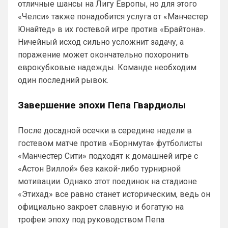
отличные шансы на Лигу Европы, но для этого
после завершения действующего
в красный, собственно как и сам сайт, он 
соглашения с «Сантосом», рассчитанного до
«Челси» также понадобится услуга от «Манчестер
же красно-белый и черно-красный)
декабря.
Юнайтед» в их гостевой игре против «Брайтона».
Канонир
• 20:09
Ничейный исход сильно усложнит задачу, а
Ответ для SkyNet
поражение может окончательно похоронить
С Холлом, по всей видимости делов не
еврокубковые надежды. Команде необходим
выйдет, отказываются они его продавать в
пригородную помойку.
один последний рывок.
Так и в Вашу помойку он ни за что не 
пойдет, нужно быть конченным 
Завершение эпохи Пепа Гвардиолы
отморозью, чтобы выбрать этот клуб. 
Одно дело при РА, другое дело при 
коликах...весь АПЛ смеется с куска 
После досадной осечки в середине недели в
синего овна
гостевом матче против «Борнмута» футболисты
«Манчестер Сити» подходят к домашней игре с
Канонир
• 20:09
«Астон Виллой» без какой-либо турнирной
Ответ для dimension
пока конечно не радует игрой челси) с
мотивации. Однако этот поединок на стадионе
миланом бойня бывший топов будет)
«Этихад» все равно станет историческим, ведь он
бойня не получилась, такое ощущение, 
официально закроет славную и богатую на
что Милан - это реально, где звук о 
трофеи эпоху под руководством Пепа
прошлом