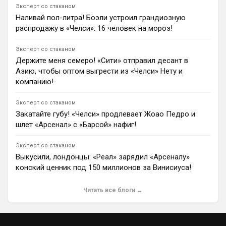
Эксперт со стаканом
Андрей Дюмин
Наливай пол-литра! Боэли устроил грандиозную
Бен Джейкобс заявил, что «Астон Вилла» хочет
распродажу в «Челси»: 16 человек на мороз!
купить Николаса Джексона, но трансфер отложен на
конец окна из-за правила 45 дней УЕФА.
1
08:17
Эксперт со стаканом
Держите меня семеро! «Сити» отправил десант в
Ян Енотаев
Азию, чтобы оптом выгрести из «Челси» Нету и
«Барселона» готовит новое предложение по
компанию!
трансферу Родри из «Манчестер Сити» и уверена в
успехе сделки. По информации Фабрицио Романо,
сам футболист уже сообщил горожанам о желании
Эксперт со стаканом
сменить клуб.
Закатайте губу! «Челси» продлевает Жоао Педро и
1
15:18
шлет «Арсенал» с «Барсой» нафиг!
Андрей Дюмин
Эксперт со стаканом
«Ливерпуль» лидирует в борьбе за вингера ПСЖ
Ибраима Мбайе, за которого парижане просят до
Выкусили, лондонцы: «Реал» зарядил «Арсеналу»
$58 млн.
конский ценник под 150 миллионов за Винисиуса!
1
08:39
Андрей Дюмин
Читать все блоги →
«Арсенал» поинтересовался Кристианом Ромеро из-
за травмы Вильяма Салиба, но «Тоттенхэм Хотспур»
отказался продавать капитана врагам.