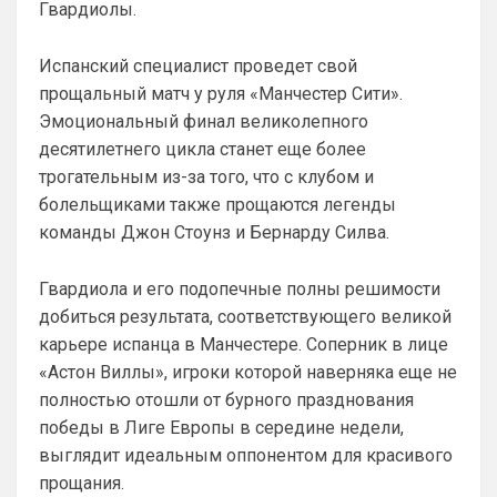
Гвардиолы.
Аристократ
• 20:22
Ответ для Канонир
Испанский специалист проведет свой
Так и в Вашу помойку он ни за что не пойдет,
прощальный матч у руля «Манчестер Сити».
нужно быть конченным отморозью, чтобы
выбрать этот клуб. Одно дело при РА,
Эмоциональный финал великолепного
Как там дела с трансфером Роджерса ?
десятилетнего цикла станет еще более
Или Винисиуса ?Может есть успехи в 
подписании Альвареса ?)Я смотрю 
трогательным из-за того, что с клубом и
Арсенал прям магнит для туристов 😁
болельщиками также прощаются легенды
команды Джон Стоунз и Бернарду Силва.
Аристократ
• 20:23
Челси даже сейчас привлекателен для 
игроков , и без ЛЧ , и без спонсоров …
Гвардиола и его подопечные полны решимости
Потому что Челси это титулы , а Арсенал 
добиться результата, соответствующего великой
это титул раз в 22 года
карьере испанца в Манчестере. Соперник в лице
«Астон Виллы», игроки которой наверняка еще не
Канонир
• 20:25
полностью отошли от бурного празднования
Ответ для Аристократ
Челси даже сейчас привлекателен для
победы в Лиге Европы в середине недели,
игроков , и без ЛЧ , и без спонсоров …
выглядит идеальным оппонентом для красивого
Потому что Челси это титулы , а Арсенал это
я же подчеркнул специально - РА и 
ти
прощания.
Ролики! При РА, я бы даже не написал 