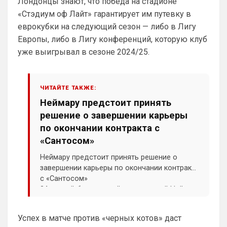
Лейпцигом каким-нибудь
Лондонцы знают, что победа на стадионе
«Стэдиум оф Лайт» гарантирует им путевку в
Аристократ
• 17:58
еврокубки на следующий сезон — либо в Лигу
Ответ для Britball
Европы, либо в Лигу конференций, которую клуб
Хочу игру Мудрика седня посмотреть
уже выигрывал в сезоне 2024/25.
Та ты мазохист )
dimension
• 20:55
пока конечно не радует игрой челси) с 
ЧИТАЙТЕ ТАКЖЕ:
миланом бойня бывший топов будет)
Неймару предстоит принять
решение о завершении карьеры
SkyNet
• 01:32
по окончании контракта с
Ответ для Аристократ
«Сантосом»
Вы вдумайтесь сколько Ньюкасл бабла
поднял за последнее врем …Исак , Тонали,
Неймару предстоит принять решение о
Гимарайнш , Холл на подходе , Гордон …
С Холлом, по всей видимости делов не 
завершении карьеры по окончании контракта
выйдет, отказываются они его 
с «Сантосом»
продавать в пригородную помойку.
34-летний бразильский нападающий Неймар
прокомментировал слухи о возможном
Канонир
• 20:05
уходе из футбола. Нападающий заявил, что
Ух, сколько же здесь синего 
Успех в матче против «черных котов» даст
пока сам не знает, как сложится его судьба
общества...ну ничего, скоро окрасим все 