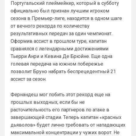
Португальский плеймейкер, который в субботу
поэтому не потеря. Поверь, товарищ, все 
официально был признан лучшим игроком
еще будет у нас, время есть
сезона в Премьер-лиге, находится в одном шаге
Аристократ
• 20:28
от вечного рекорда по количеству
Ответ для Канонир
результативных передач за один чемпионат.
Отмечу сразу, что мы тоже через это
Оформив ассист в прошлом туре, капитан
прошли, ужасное время было трансферов,
после Венгера, но и сейчас нет надежды,
сравнялся с легендарными достижениями
Мы что и умели всегда так это покупать 
что в
Тьерри Анри и Кевина Де Брюйне. Еще одна
и продавать …не всегда это было к месту 
и нужно, но мы это умеем. И систему 
голевая передача на южном побережье
нагибать тоже )
позволит Бруно набрать беспрецедентный 21
ассист за сезон.
Канонир
• 20:29
Ответ для Аристократ
Фернандеш мог побить этот рекорд еще на
Приезжайте к нам на базу , трофеи большие
посмотрите , на игроков дорогих тоже …а то
прошлых выходных, если бы не
у вас из дорогого только Хаверц😁
я могу аналогично Вас пригласить и 
расточительность его партнеров по атаке в
похвалиться прошлым, богатым 
завершающей стадии. Теперь капитан «красных
прошлым на титулы и трофеи. Давайте 
дьяволов» будет лично требовать от нападающих
не будем измерять прошлыми 
максимальной концентрации у чужих ворот. Не
заслугами. Давайте смотреть 