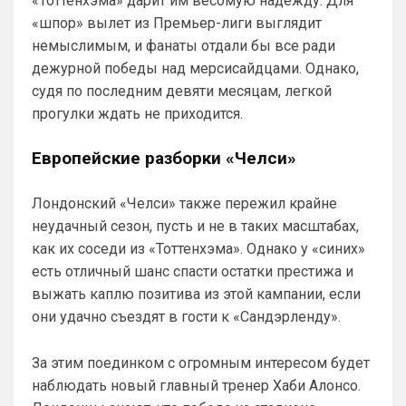
«Тоттенхэма» дарит им весомую надежду. Для
одно и то же.
«шпор» вылет из Премьер-лиги выглядит
Аристократ
• 17:56
немыслимым, и фанаты отдали бы все ради
дежурной победы над мерсисайдцами. Однако,
Ответ для Deep_Blue
Ну шо, теперь понял, почему никакого титула
судя по последним девяти месяцам, легкой
в этом сезоне и близко не будет? Хвалёные
прогулки ждать не приходится.
Эстевао, Кенды и прочие Мудрики ни
Они играть не будут , это ротация …я бы 
по предсезонке не судил , идет 
Европейские разборки «Челси»
перестройка, плюс еще будут покупки. 
Хотя конечно это звоночек , сколько 
знаю Челси мы на предсезонках всегда 
Лондонский «Челси» также пережил крайне
всех на кую вертели
неудачный сезон, пусть и не в таких масштабах,
как их соседи из «Тоттенхэма». Однако у «синих»
Аристократ
• 17:57
есть отличный шанс спасти остатки престижа и
Ответ для Britball
выжать каплю позитива из этой кампании, если
Ну поднять то понял, но теперь кем
усиливаться? Скатятся в середину таблицы
они удачно съездят в гости к «Сандэрленду».
Видать такая стратегия теперь, будут 
академию подтягивать и закупаться 
За этим поединком с огромным интересом будет
молоднякам , естественно в ущерб 
наблюдать новый главный тренер Хаби Алонсо.
результатам …решили резко заделаться 