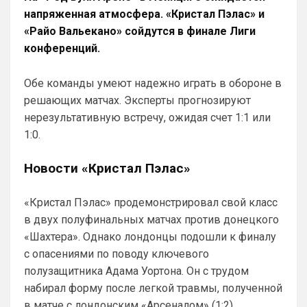
из идейного лидера и прихода идейного 
напряженная атмосфера. «Кристал Пэлас» и
ученика )
«Райо Вальекано» сойдутся в финале Лиги
Канонир
• 20:37
конференций.
Как здесь отсортировать мне нужные 
новости, есть такие функции?
Обе команды умеют надежно играть в обороне в
Канонир
• 20:38
решающих матчах. Эксперты прогнозируют
Ответ для Аристократ
нерезультативную встречу, ожидая счет 1:1 или
Пока у вас, Ливера, и МЮ усиления самые
1:0.
слабые, вон Шпоры не плохо укрепляются,
МС втихую играет на ТО, что мне кажется
петушья да, сильными становятся с 
Новости «Кристал Пэлас»
каждым днем, но от этого еще 
интереснее с ним наши дерби будут, к 
тому же всегда интересно наблюдать за 
«Кристал Пэлас» продемонстрировал свой класс
проектом (скупочным), ведь когда он не 
в двух полуфинальных матчах против донецкого
заработает, встать будет гораздо 
«Шахтера». Однако лондонцы подошли к финалу
сложнее, чем после сезона, где они не 
с опасениями по поводу ключевого
вылетели.
полузащитника Адама Уортона. Он с трудом
Аристократ
• 20:43
набирал форму после легкой травмы, полученной
Ответ для Канонир
в матче с лондонским «Арсеналом» (1:2).