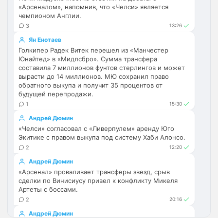
Вообще не понимаю ,как можно быть
«Арсеналом», напомнив, что «Челси» является
фанатом Арсенала.. это ведь аморально.
чемпионом Англии.
Стыдно за таких😢
Ну это тоже самое что жена например. Я 
3
13:26
люблю свою жену, а вот тебе она может 
Ян Енотаев
показаться страшной. Тоже самое и с 
Голкипер Радек Витек перешел из «Манчестер
клубом. Нельзя говорить, как можно 
Юнайтед» в «Мидлсбро». Сумма трансфера
болеть за Арсенал, легко и просто.
составила 7 миллионов фунтов стерлингов и может
вырасти до 14 миллионов. МЮ сохранил право
обратного выкупа и получит 35 процентов от
Deep_Blue
• 16:34
будущей перепродажи.
Ответ для Britball
1
15:30
Ну это тоже самое что жена например. Я
люблю свою жену, а вот тебе она может
Андрей Дюмин
показаться страшной. Тоже самое и с
Причём когда женился, она была 
«Челси» согласовал с «Ливерпулем» аренду Юго
клубом.
Экитике с правом выкупа под систему Хаби Алонсо.
красивая, а потом ушёл Абрамович)
2
12:20
AndRey
• 16:37
Андрей Дюмин
Ответ для Канонир
«Арсенал» проваливает трансферы звезд, срыв
Челси без голкипера в сезон заходит, не
сделки по Винисиусу привел к конфликту Микеля
думаете, что это повторение прошлых
Артеты с боссами.
ошибок? Хотелось бы также отметить, что
Это ошибка руководства, была есть и 
2
20:16
форв
будет, как и отсутствие толкового 
Андрей Дюмин