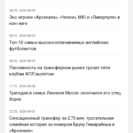
обществе оказалось много недалеких 
людей, и лишь минимум достойных
08:39, 2026-08-09
Экс-игроки «Арсенала», «Челси», МЮ и «Ливерпуля» в
Канонир
• 13:54
нон-лиге
Я никого не оскорблял, я адекватно 
общался, аргументировал и писал, но 
08:31, 2026-08-09
когда человек заходит и начинает сразу 
Топ-10 самых высокооплачиваемых английских
ОРАТЬ, заставляя всех дышать его ртом 
футболистов
вонючим, это лишь еще раз 
подчеркивает, недалекость этих 
08:26, 2026-08-09
болельщиков. К счастью, среди них есть 
Пассивность на трансферном рынке грозит пяти
достойные, умные и грамотные люди. Но 
клубам АПЛ вылетом
и биомусор есть!
Канонир
• 13:55
17:31, 2026-08-08
Трагедия в семье Лионеля Месси: скончался его отец
Ответ для Deep_Blue
Хорхе
Да пусть будет общий чат, так веселее)
общий чат хорошо, главное чтобы был 
22:26, 2026-08-05
модератор, который биомусор в мусор 
Сенсационный трансфер за £75 млн: трогательная
выкинет и исключит его из общения с 
семейная история за номером Бруну Гимарайнша в
нами. Таких нужно отгораживать от 
«Арсенале»