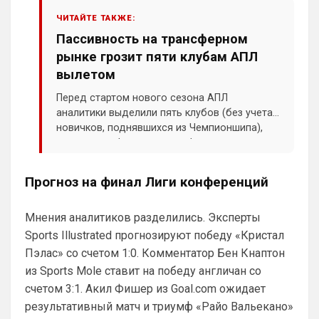
ЧИТАЙТЕ ТАКЖЕ:
Канонир
• 21:05
Пассивность на трансферном
Ответ для Deep_Blue
Главное, чтобы Роджерс оказался лучше
рынке грозит пяти клубам АПЛ
Гарначо и Гиттенса, а это совсем не сложно
вылетом
вот, кстати, из свежих трансферов 
Перед стартом нового сезона АПЛ
"успешных" ваших))) Гиттенса то куда 
аналитики выделили пять клубов (без учета
пропал у Вас? А как агент Гарначо 
новичков, поднявшихся из Чемпионшипа),
поимел Вашего Тоддика))) так что не 
спортивная форма и трансферная политика
нужно хвалиться тем, что можете 
которых вызывают серьезные опасения.
приобретать, ведь важно это Apple или 
говнодроид за 3999, по цене лярда))
Прогноз на финал Лиги конференций
Deep_Blue
• 21:08
Мнения аналитиков разделились. Эксперты
Ответ для Канонир
вот, кстати, из свежих трансферов
Sports Illustrated прогнозируют победу «Кристал
"успешных" ваших))) Гиттенса то куда пропал
Пэлас» со счетом 1:0. Комментатор Бен Кнаптон
у Вас? А как агент Гарначо поимел Вашего Т
А чё поимел-то? Гарначо сплавили в 
из Sports Mole ставит на победу англичан со
Виллу, оттуда забрали Роджерса, обмен 
счетом 3:1. Акил Фишер из Goal.com ожидает
чисто в нашу пользу, в чём обман-то? А 
результативный матч и триумф «Райо Вальекано»
Гиттенс сидит на лавке, где и должен 