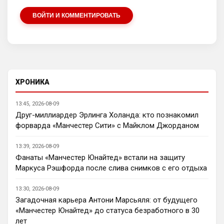
Britball
• 11:46
ВОЙТИ И КОММЕНТИРОВАТЬ
…пустой и выходит с сайта , потому что 
не видит общения и активности.
Britball
• 11:46
Вот это меня смущает
Deep_Blue
• 12:26
ХРОНИКА
Ответ для Britball
Прикинь сколько чатов или групп мне
13:45, 2026-08-09
нужно делать будет? И главный вопрос…
Друг-миллиардер Эрлинга Холанда: кто познакомил
получается болел сити не сможет зайти в
Да пусть будет общий чат, так веселее)
форварда «Манчестер Сити» с Майклом Джорданом
чат с
Канонир
• 13:53
13:39, 2026-08-09
В свое время, когда куча 
Фанаты «Манчестер Юнайтед» встали на защиту
неопределившихся глоров в АПЛ, не 
Маркуса Рэшфорда после слива снимков с его отдыха
знали, кому отдавать предпочтение - 
Манчестер Юнайтед или Арсеналу, 
13:30, 2026-08-09
выбрали Челси волей судьбы, просто 
Загадочная карьера Антони Марсьяля: от будущего
потому что, там появился российский 
«Манчестер Юнайтед» до статуса безработного в 30
миллиардер, но к сожалению, в этом 
лет