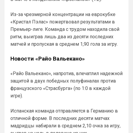
петушья да, сильными становятся с каждым
днем, но от этого еще интереснее с ним
наши дерби будут, к тому же всегда интер
Из-за чрезмерной концентрации на еврокубке
Согласен, с нуля проще строить, чем 
«Кристал Пэлас» пожертвовал результатами в
перестраивать
Премьер-лиге. Команда с трудом находила свой
Britball
• 20:54
ритм, выиграв лишь два из десяти последних
Ответ для Канонир
матчей и пропуская в среднем 1,90 гола за игру.
Как здесь отсортировать мне нужные
новости, есть такие функции?
Новости «Райо Вальекано»
вот https://britball.net/club/arsenal
Britball
• 20:54
«Райо Вальекано», напротив, впечатлил надежной
в меню есть клубы. В клубах в закладки 
защитой в двух победных полуфиналах против
кинь себе Арсенал и всегда будешь его 
французского «Страсбурга» (по 1:0 в каждой
открывать
игре).
Britball
• 20:55
Ответ для Канонир
Испанская команда отправляется в Германию в
я, кстати, перешел на сайт с ФАПЛ, там
отличной форме. В последних десяти матчах
скинули сегодня ссылку на Ваш проект.
Интересный, буду наблюдать.
мадридцы набирали в среднем 2,10 очка за игру,
Спасибо))) Будем стараться