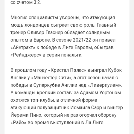
быть, основу он не тянет, будет 
со счетом 3:2.
подменять уставших-травмированных-
забаненных.
Многие специалисты уверены, что атакующая
мощь лондонцев сыграет свою роль. Главный
Britball
• 21:27
тренер Оливер Гласнер обладает солидным
Ответ для Канонир
Вы наверное меня не поняли. Зачем мне
опытом в Европе. В сезоне 2021/22 он привел
страница Арсенала? Я ее легко и так нашел
«Айнтрахт» к победе в Лиге Европы, обыграв
бы. Я спросил про сортировку новостей, т
Пока что нет. Но идея хорошая. На 
«Рейнджерс» в серии пенальти.
данный момент только категории.  
Можешь показать пример как именно 
В прошлом году «Кристал Пэлас» выиграл Кубок
это должно работать? Какие именно 
новости тебя интересует?
Англии у «Манчестер Сити», а этот сезон начал с
победы в Суперкубке Англии над «Ливерпулем».
SkaVik
• 22:18
У команды крепкий состав: за Адамом Уортоном
Ответ для Britball
охотятся топ-клубы, в отличной форме
Пока что нет. Но идея хорошая. На данный
момент только категории. Можешь показать
атакующий полузащитник Исмаила Сарр и вингер
пример как именно это должно работать?
Как понял, выборочно новости о 
Йереми Пино, который не раз огорчал оборону
"Арсенале".
«Райо» во время выступлений в Ла Лиге.
Britball
• 23:47