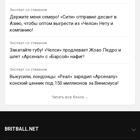
Андрей Дюмин
«Арсенал» упустил Моргана Роджерса, Винисиуса
Эксперт со стаканом
Жуниора и Сандро Тонали, но близка покупка Бруну
Держите меня семеро! «Сити» отправил десант в
Гимарайнша.
Азию, чтобы оптом выгрести из «Челси» Нету и
1
13:00
компанию!
Андрей Дюмин
Норвегия потребовала отставки Джанни Инфантино
Эксперт со стаканом
из-за сделки с инвесторами, но Мексика и Аргентина
Закатайте губу! «Челси» продлевает Жоао Педро и
поддержали главу ФИФА.
шлет «Арсенал» с «Барсой» нафиг!
1
20:34
Андрей Дюмин
Эксперт со стаканом
Андре Онана убедил Мохамеда Салаха перейти в
Выкусили, лондонцы: «Реал» зарядил «Арсеналу»
«Трабзонспор», где египтянин заработает $39 млн за
конский ценник под 150 миллионов за Винисиуса!
два года.
0
11:49
Читать все блоги →
Ян Енотаев
Журналист Киран Гилл оценил переход Алехандро
Гарначо из «Челси» в «Астон Виллу». Клуб получит
небольшую прибыль от первоначальных инвестиций
в 40 миллионов фунтов стерлингов благодаря
BRITBALL.NET
платным условиям аренды и опции выкупа.
2
15:56