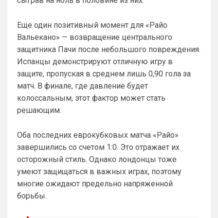
сыграв на ноль в половине из них.
Канонир
• 21:02
Ответ для Britball
Еще один позитивный момент для «Райо
в меню есть клубы. В клубах в закладки
Вальекано» — возвращение центрального
кинь себе Арсенал и всегда будешь его
открывать
защитника Пачи после небольшого повреждения.
Вы наверное меня не поняли. Зачем мне 
страница Арсенала? Я ее легко и так 
Испанцы демонстрируют отличную игру в
нашел бы. Я спросил про сортировку 
защите, пропуская в среднем лишь 0,90 гола за
новостей, типо социальный хэштеги, 
матч. В финале, где давление будет
чтобы выбрать нужные мне клубы или 
колоссальным, этот фактор может стать
категории, и видеть только их. 
решающим.
Например, я хочу читать только 
трансферы или только новости. У Вас 
есть такое?
Оба последних еврокубковых матча «Райо»
завершились со счетом 1:0. Это отражает их
Deep_Blue
• 21:03
осторожный стиль. Однако лондонцы тоже
Ответ для Канонир
умеют защищаться в важных играх, поэтому
ну этим же не стоит гордиться, когда в
команду пришел Мудрил например, да и
многие ожидают предельно напряженной
далеко не факт, что Роджерс хотя бы
Главное, чтобы Роджерс оказался лучше 
борьбы.
окажется
Гарначо и Гиттенса, а это совсем не 
сложно