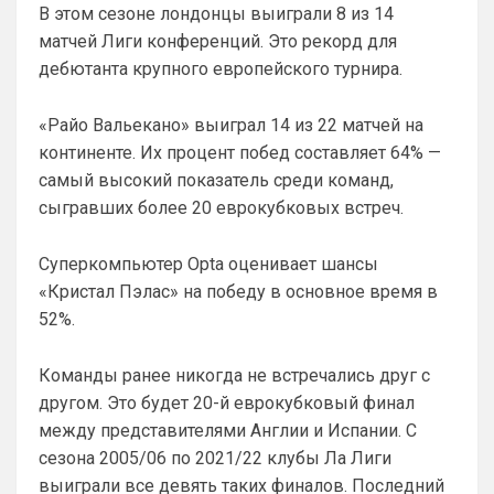
В этом сезоне лондонцы выиграли 8 из 14
Ответ для SkaVik
матчей Лиги конференций. Это рекорд для
Как понял, выборочно новости о
"Арсенале".
дебютанта крупного европейского турнира.
ну пользователь будет иметь 
возможность прям на главной странице 
«Райо Вальекано» выиграл 14 из 22 матчей на
выбрать те новости, которые он хочет 
континенте. Их процент побед составляет 64% —
читать. Например его интересуют только 
самый высокий показатель среди команд,
трансферы Арсенала. Он выберет 
Категорию Трансфер + клуб
сыгравших более 20 еврокубковых встреч.
Britball
• 23:47
Суперкомпьютер Opta оценивает шансы
и у него на сайте в ленте новостей будут 
«Кристал Пэлас» на победу в основное время в
только трансферные новости Арсенала 
например
52%.
SkyNet
• 00:39
изменено
Команды ранее никогда не встречались друг с
Ответ для Канонир
другом. Это будет 20-й еврокубковый финал
Так и в Вашу помойку он ни за что не пойдет,
нужно быть конченным отморозью, чтобы
между представителями Англии и Испании. С
выбрать этот клуб. Одно дело при РА,
Лучше бы подписался анонир, было б 
сезона 2005/06 по 2021/22 клубы Ла Лиги
вернее, это с вас все смеялись и 
выиграли все девять таких финалов. Последний