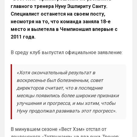
прошли, ужасное время было 
главного тренера Нуну Эшпириту Санту.
трансферов, после Венгера, но и сейчас 
Специалист останется на своем посту,
нет надежды, что все удержится, уж 
несмотря на то, что команда заняла 18-е
больно хрупко все в нашем доме. 
Однако предпочтительней выбрать 
место и вылетела в Чемпионшип впервые с
Арсенал сейчас, чем Челси, и при этом, 
2011 года.
нет даже аргумента ни одного в пользу 
бесполезного Челси
В среду клуб выпустил официальное заявление:
Аристократ
• 20:27
Ответ для Канонир
«Хотя окончательный результат в
Отмечу сразу, что мы тоже через это
прошли, ужасное время было трансферов,
воскресенье был болезненным, совет
после Венгера, но и сейчас нет надежды,
Ладно, извиняюсь, я увлекся 🤝
директоров считает, что в последние
что в
месяцы появились более широкие признаки
Канонир
• 20:28
улучшения и прогресса, и мы хотим, чтобы
Ответ для Аристократ
Нуну продолжал развивать этот прогресс».
Как там дела с трансфером Роджерса ?Или
Винисиуса ?Может есть успехи в
подписании Альвареса ?)Я смотрю Арсенал
и слава богу, что ни одного из них не 
прям магн
В минувшем сезоне «Вест Хэм» отстал от
взяли. Винисиуса лишь, наверное ты 
лондонского «Тоттенхэма» на два очка. Тренер,
хочешь получить, надеюсь в Челси 