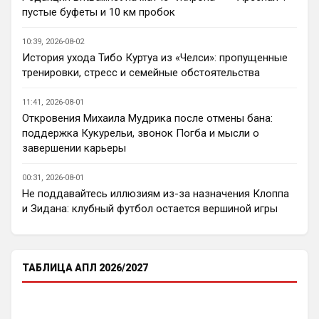
предсезонке еще, кроме игры с Миланом
пустые буфеты и 10 км пробок
Аристократ
• 20:37
10:39, 2026-08-02
Ответ для Канонир
История ухода Тибо Куртуа из «Челси»: пропущенные
я переживаю, что он выжил все из
тренировки, стресс и семейные обстоятельства
команды, поэтому сейчас он сам не
понимает, кто именно нужен и что усилить.
Пока у вас, Ливера, и МЮ усиления 
Предсезонка
11:41, 2026-08-01
самые слабые, вон Шпоры не плохо 
Откровения Михаила Мудрика после отмены бана:
укрепляются, МС втихую играет на ТО, 
поддержка Кукурельи, звонок Погба и мысли о
что мне кажется ошибка на фоне ухода 
завершении карьеры
из идейного лидера и прихода идейного 
ученика )
00:31, 2026-08-01
Не поддавайтесь иллюзиям из-за назначения Клоппа
Канонир
• 20:37
и Зидана: клубный футбол остается вершиной игры
Как здесь отсортировать мне нужные 
новости, есть такие функции?
Канонир
• 20:38
ТАБЛИЦА АПЛ 2026/2027
Ответ для Аристократ
Пока у вас, Ливера, и МЮ усиления самые
слабые, вон Шпоры не плохо укрепляются,
МС втихую играет на ТО, что мне кажется
петушья да, сильными становятся с 