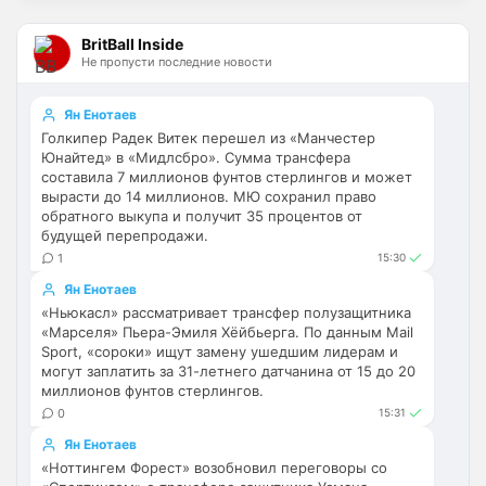
новости тебя интересует?
BritBall Inside
SkaVik
• 22:18
Не пропусти последние новости
Ответ для Britball
Пока что нет. Но идея хорошая. На данный
Ян Енотаев
момент только категории. Можешь показать
Голкипер Радек Витек перешел из «Манчестер
пример как именно это должно работать?
Юнайтед» в «Мидлсбро». Сумма трансфера
Как понял, выборочно новости о 
составила 7 миллионов фунтов стерлингов и может
"Арсенале".
вырасти до 14 миллионов. МЮ сохранил право
обратного выкупа и получит 35 процентов от
Britball
• 23:47
будущей перепродажи.
Ответ для SkaVik
1
15:30
Как понял, выборочно новости о
"Арсенале".
Ян Енотаев
«Ньюкасл» рассматривает трансфер полузащитника
ну пользователь будет иметь 
«Марселя» Пьера-Эмиля Хёйбьерга. По данным Mail
возможность прям на главной странице 
Sport, «сороки» ищут замену ушедшим лидерам и
выбрать те новости, которые он хочет 
могут заплатить за 31-летнего датчанина от 15 до 20
читать. Например его интересуют только 
миллионов фунтов стерлингов.
трансферы Арсенала. Он выберет 
0
15:31
Категорию Трансфер + клуб
Ян Енотаев
«Ноттингем Форест» возобновил переговоры со
Britball
• 23:47