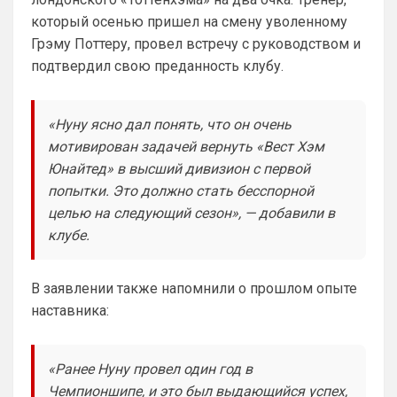
такой бредовой идеей не страдают. Что 
который осенью пришел на смену уволенному
касается Роджерса, то сумма трансфера 
Грэму Поттеру, провел встречу с руководством и
и сам футболист, явно переоценен, 
подтвердил свою преданность клубу.
поэтому не потеря. Поверь, товарищ, все 
еще будет у нас, время есть
«Нуну ясно дал понять, что он очень
Аристократ
• 20:28
мотивирован задачей вернуть «Вест Хэм
Ответ для Канонир
Отмечу сразу, что мы тоже через это
Юнайтед» в высший дивизион с первой
прошли, ужасное время было трансферов,
попытки. Это должно стать бесспорной
после Венгера, но и сейчас нет надежды,
Мы что и умели всегда так это покупать 
что в
целью на следующий сезон», — добавили в
и продавать …не всегда это было к месту 
клубе.
и нужно, но мы это умеем. И систему 
нагибать тоже )
В заявлении также напомнили о прошлом опыте
Канонир
• 20:29
наставника:
Ответ для Аристократ
Приезжайте к нам на базу , трофеи большие
посмотрите , на игроков дорогих тоже …а то
у вас из дорогого только Хаверц😁
«Ранее Нуну провел один год в
я могу аналогично Вас пригласить и 
похвалиться прошлым, богатым 
Чемпионшипе, и это был выдающийся успех,