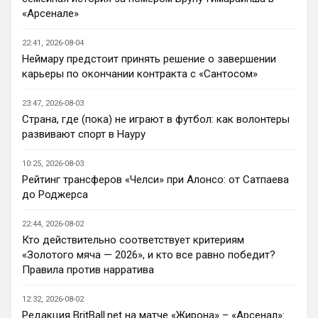
команду пришел Мудрил например, да и
«Арсенале»
далеко не факт, что Роджерс хотя бы
Ну пока мы усилились довольно не 
окажется
плохо, много интересных исполнителей 
22:41, 2026-08-04
Кенда, Палестра , Лавиа 
Неймару предстоит принять решение о завершении
воскресает(парень талантливый) , Жоао 
карьеры по окончании контракта с «Сантосом»
Педро бомбит …с огромным багажом 
потенциала позади поезда плетется 
23:47, 2026-08-03
Эстевао. Купили Лакруа и Роджерса (на 
Страна, где (пока) не играют в футбол: как волонтеры
уровне всех трансферов Болика это уже 
развивают спорт в Науру
что-то новое)
10:25, 2026-08-03
Канонир
• 20:37
Рейтинг трансферов «Челси» при Алонсо: от Сатпаева
Ответ для Аристократ
до Роджерса
Ну пока мы усилились довольно не плохо,
много интересных исполнителей Кенда,
22:44, 2026-08-02
Палестра , Лавиа воскресает(парень
Вот Лакруа и Палестра, сильные 
талантли
Кто действительно соответствует критериям
исполнители, на счет Эстевао сомнений 
«Золотого мяча — 2026», и кто все равно победит?
никогда не было, видно талант, но 
Правила против нарратива
сопливый пока, а вот Лавка и Конда, ну 
для меня, как для обывателя, коты в 
12:32, 2026-08-02
мешках, честно, плюс не видел матчи в 
Редакция BritBall.net на матче «Жирона» – «Арсенал»: