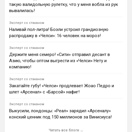
такую валидольную рулетку, что у меня вобла из рук
«Манчестер Сити» проявляет интерес к французу, но
отказывается платить такую высокую цену.
вывалилась!
1
10:02
Эксперт со стаканом
Ян Енотаев
Наливай пол-литра! Боэли устроил грандиозную
«Манчестер Сити» рассматривает трансфер Энцо
распродажу в «Челси»: 16 человек на мороз!
Фернандеса на замену уходящему в «Барселону»
Родри. По данным The Independent, «Челси»
оценивает игрока в 120 миллионов фунтов
Эксперт со стаканом
стерлингов. Аргентинцем также интересуется
Держите меня семеро! «Сити» отправил десант в
мадридский «Реал».
Азию, чтобы оптом выгрести из «Челси» Нету и
1
15:59
компанию!
Димитар Бербатов
«Арсенал» переключил внимание на Нико Уильямса,
Эксперт со стаканом
Брэдли Барколя и Илимана Ндиайе после решения
Закатайте губу! «Челси» продлевает Жоао Педро и
Винисиуса Жуниора продлить контракт с «Реалом».
шлет «Арсенал» с «Барсой» нафиг!
За 26-летнего лидера «Эвертона» Ндиайе «ириски»
запрашивают от £75 млн.
Эксперт со стаканом
1
14:40
Выкусили, лондонцы: «Реал» зарядил «Арсеналу»
Ян Енотаев
конский ценник под 150 миллионов за Винисиуса!
«Астон Вилла» ведет переговоры с «Баварией» о
трансфере Жоау Пальиньи. Директор клуба
Читать все блоги →
подтвердил интерес к игроку на замену