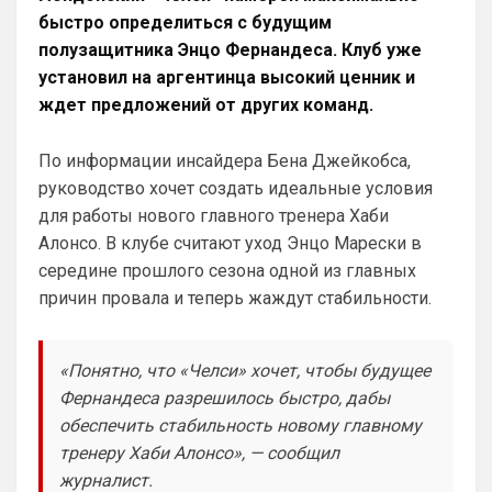
дадут ЗМ, а не Кейну
быстро определиться с будущим
полузащитника Энцо Фернандеса. Клуб уже
SkyNet
• 01:57
установил на аргентинца
высокий ценник
и
Ответ для Аристократ
ждет предложений от других команд.
Ааа, Кибер это ты , я только щас догнал про
Скайнет )
Еба ты тормоз. ))
По информации инсайдера Бена Джейкобса,
руководство хочет создать идеальные условия
SkyNet
• 01:59
изменено
для работы нового главного тренера Хаби
Ответ для Britball
Алонсо. В клубе считают уход Энцо Марески в
Пацаны, будет время поставьте в профиле
любимый клуб, если еще не поставили. Он
середине прошлого сезона одной из главных
будет отображаться в комментах. Писать с
Не хочу, я может ещё подумаю и 
причин провала и теперь жаждут стабильности.
Барбилону к примеру поставлю или 
Баварку. ))
«Понятно, что «Челси» хочет, чтобы будущее
Britball
• 02:16
Фернандеса разрешилось быстро, дабы
Ответ для SkyNet
обеспечить стабильность новому главному
Не хочу, я может ещё подумаю и Барбилону
к примеру поставлю или Баварку. ))
тренеру Хаби Алонсо», — сообщил
пока только Челси работает у нас. Я еще 
журналист.