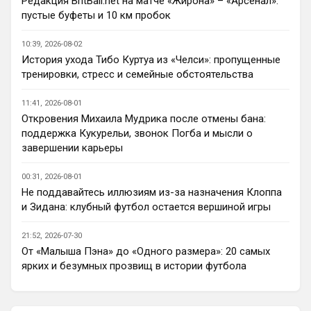
Редакция BritBall.net на матче «Жирона» – «Арсенал»:
Deep_Blue
• 22:49
пустые буфеты и 10 км пробок
Ответ для AndRey
Кто согласен со Скоулзом, что Челси будет
10:39, 2026-08-02
бороться за титул в этом сезоне?
История ухода Тибо Куртуа из «Челси»: пропущенные
Пока что предел мечтаний - зона ЛЧ. 
тренировки, стресс и семейные обстоятельства
Команда сырая, проблемы никуда не 
делись, матч с Тоттенхэмом это показал.
11:41, 2026-08-01
Откровения Михаила Мудрика после отмены бана:
Аристократ
• 23:00
поддержка Кукурельи, звонок Погба и мысли о
Ответ для AndRey
завершении карьеры
Кто согласен со Скоулзом, что Челси будет
бороться за титул в этом сезоне?
00:31, 2026-08-01
По факту почему нет ?Арсенал очевидно 
Не поддавайтесь иллюзиям из-за назначения Клоппа
поплывет после исторической победы и 
и Зидана: клубный футбол остается вершиной игры
очередного разочарования в ЛЧ и 
скажется средний уровень 
21:52, 2026-07-30
исполнителей …Они и так переездили , 
От «Малыша Пэна» до «Одного размера»: 20 самых
там напрашивается перестройка. МС 
ярких и безумных прозвищ в истории футбола
будет по прежнему фаворитом , у 
Ливера бардак , Шпоры накупили 
середняков , не вылетят, но и чуда