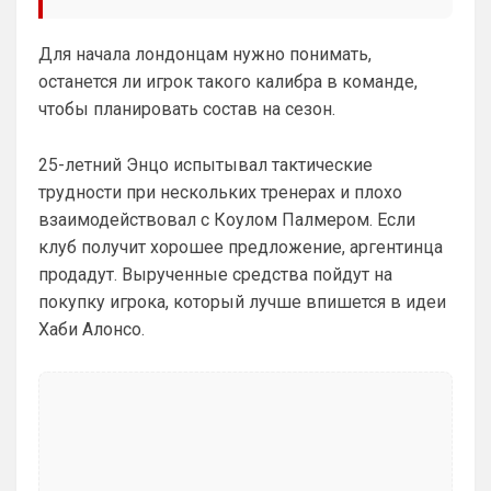
не все настроил, можешь даже шпор 
поставить, лого не высветится)
Для начала лондонцам нужно понимать,
Deep_Blue
• 12:07
останется ли игрок такого калибра в команде,
Ответ для Аристократ
чтобы планировать состав на сезон.
Конечно будет занятно , если Ямалю дадут
ЗМ, а не Кейну
25-летний Энцо испытывал тактические
А за что Кейну? Оба главных турнира, 
трудности при нескольких тренерах и плохо
ЧМ и ЛЧ, его команды слили.
взаимодействовал с Коулом Палмером. Если
Аристократ
• 13:34
клуб получит хорошее предложение, аргентинца
Ответ для Deep_Blue
продадут. Вырученные средства пойдут на
А за что Кейну? Оба главных турнира, ЧМ и
покупку игрока, который лучше впишется в идеи
ЛЧ, его команды слили.
Хаби Алонсо.
А Ямалю за что ?Блеклый турнир провел 
на ЧМ, Англия завоевала бронзу , не 
много не дотянули , считай рядом …ЛЧ 
Барса тоже не взяла , а по личной стате 
Кейн везде сильнее
Аристократ
• 13:35
Тот же Олисе больше за заслуживает , 