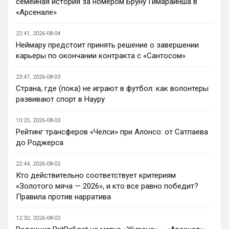
семейная история за номером Бруну Гимарайнша в
AndRey
• 22:45
«Арсенале»
Кто согласен со Скоулзом, что Челси 
будет бороться за титул в этом сезоне?
22:41, 2026-08-04
Неймару предстоит принять решение о завершении
Deep_Blue
• 22:46
карьеры по окончании контракта с «Сантосом»
Ответ для Аристократ
Нашим нужно баланс выровнять, а
23:47, 2026-08-03
бестолочей вроде Мудрика, Гиттенса, и
Страна, где (пока) не играют в футбол: как волонтеры
Джексона никто покупать не хочет
Ну так пусть агенты этих товарищей 
развивают спорт в Науру
шевелятся, или плавят назад всех этих 
Кенд, Эмег и прочих Сарров. Нету в сто 
10:25, 2026-08-03
раз полезнее.
Рейтинг трансферов «Челси» при Алонсо: от Сатпаева
до Роджерса
Deep_Blue
• 22:47
Ответ для AndRey
22:44, 2026-08-02
Кто согласен со Скоулзом, что Челси будет
Кто действительно соответствует критериям
бороться за титул в этом сезоне?
«Золотого мяча — 2026», и кто все равно победит?
При всей симпатии к Челси - нет. Разве 
Правила против нарратива
что за какой-нибудь из кубков, и то при 
везении.
12:32, 2026-08-02