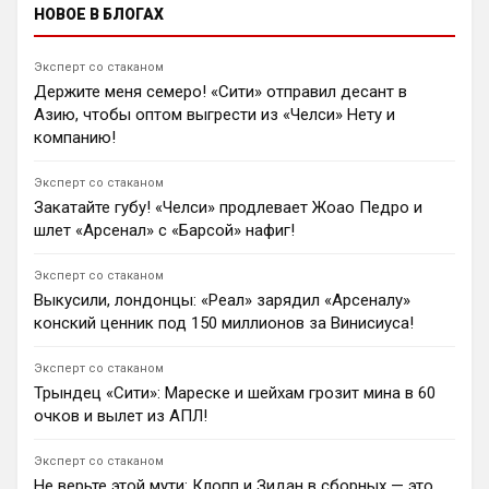
НОВОЕ В БЛОГАХ
Димитар Бербатов
«Манчестер Юнайтед» дал четко понять, что 23-
летний нападающий Бенджамин Шешко не
Эксперт со стаканом
продается. Клуб отклонил запросы «Баварии»,
Держите меня семеро! «Сити» отправил десант в
«Барселоны» и «Тоттенхэма», так как Майкл Каррик
Азию, чтобы оптом выгрести из «Челси» Нету и
считает словенца ключевой фигурой в долгосрочном
проекте манкунианцев.
компанию!
0
15:53
Эксперт со стаканом
Димитар Бербатов
Закатайте губу! «Челси» продлевает Жоао Педро и
«Манчестер Юнайтед» согласовал трансфер вратаря
шлет «Арсенал» с «Барсой» нафиг!
Алтая Байындыра в «Сельту» на правах аренды с
опцией выкупа за €4 млн. Кроме того, 22-летний
голкипер «красных дьяволов» Радек Витек близок к
Эксперт со стаканом
полноценному переходу в «Мидлсбро».
Выкусили, лондонцы: «Реал» зарядил «Арсеналу»
0
15:46
конский ценник под 150 миллионов за Винисиуса!
Димитар Бербатов
«Ньюкасл» дал четко понять «Манчестер Юнайтед»,
Эксперт со стаканом
что 21-летний левый защитник Льюис Холл не
Трындец «Сити»: Мареске и шейхам грозит мина в 60
продается. «Сороки» блокируют трансфер после
очков и вылет из АПЛ!
ухода ключевых лидеров, а Майкл Каррик вынужден
искать альтернативы, включая Майлза Льюиса-
Эксперт со стаканом
Скелли из «Арсенала».
Не верьте этой мути: Клопп и Зидан в сборных — это