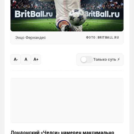
для «удара»
Может для удава? ))
Аристократ
• 01:06
Ответ для SkyNet
Может для удава? ))
Энцо Фернандес
ФОТО: BRITBALL.RU
Ааа, Кибер это ты , я только щас догнал 
про Скайнет )
Только суть ⚡
Britball
• 01:48
A-
A
A+
блин узнаю наш старый добрый чат на 
Челси)))
Britball
• 01:50
Пацаны, будет время поставьте в 
профиле любимый клуб, если еще не 
поставили. Он будет отображаться в 
комментах. Писать с большой буквы, без 
всяких лишних знаков: Челси
Аристократ
• 01:51
Лондонский «Челси» намерен максимально
Конечно будет занятно , если Ямалю 