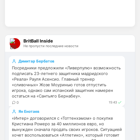
усиливаться? Скатятся в середину 
таблицы
Britball
• 14:47
Палестра напоминает Алонсо мне. По 
габаритам хотя бы
BritBall Inside
Не пропусти последние новости
Deep_Blue
• 16:31
Ответ для Аристократ
Димитар Бербатов
Не будет, а у Челси приличная закупка
Посредники предложили «Ливерпулю» возможность
перед сезоном , если еще купят одного ЦЗ
подписать 23-летнего защитника мадридского
и вратаря то вполне можно без еврокубков
Ну шо, теперь понял, почему никакого 
«Реала» Рауля Асенсио. Главный тренер
титула в этом сезоне и близко не будет? 
«сливочных» Жозе Моуринью готов отпустить
Хвалёные Эстевао, Кенды и прочие 
игрока, однако сам испанский защитник намерен
остаться на «Сантьяго Бернабеу».
Мудрики ничего не могут сделать с 
0
мёртвым Юве. Мы это видим 4-й сезон, 
15:43
одно и то же.
Ян Енотаев
«Интер» договорился с «Тоттенхэмом» о покупке
Аристократ
• 17:56
Кристиана Ромеро за 40 миллионов евро, но
вынужден сначала продать своих игроков. Ситуацией
Ответ для Deep_Blue
хочет воспользоваться «Атлетико», который готовит
Ну шо, теперь понял, почему никакого титула