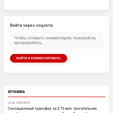
Родри профессионал, но он берег себя и 
все это видели, потому что это его 
последний ЧМ был
Аристократ
• 21:10
Войти через соцсети:
Родри пусть в Реал идет , туда травматы 
любят уходить карьеру заканчивать из 
АПЛ
Аристократ
• 21:10
А Энцо в Сити, и все счастливы
ВОЙТИ И КОММЕНТИРОВАТЬ
SkyNet
• 22:29
Нету не нужно продавать.... Глупость.
Аристократ
• 22:42
Ответ для SkyNet
Нету не нужно продавать.... Глупость.
ХРОНИКА
Нашим нужно баланс выровнять, а 
22:26, 2026-08-05
бестолочей вроде Мудрика, Гиттенса, и 
Сенсационный трансфер за £75 млн: трогательная
Джексона никто покупать не хочет