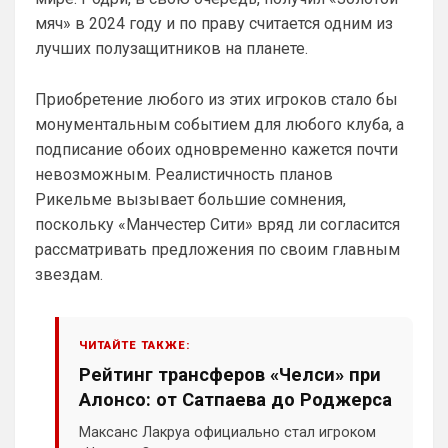
Ответ для Britball
мяч» в 2024 году и по праву считается одним из
Пока что нет. Но идея хорошая. На данный
лучших полузащитников на планете.
момент только категории. Можешь показать
пример как именно это должно работать?
Как понял, выборочно новости о 
"Арсенале".
Приобретение любого из этих игроков стало бы
монументальным событием для любого клуба, а
Britball
• 23:47
подписание обоих одновременно кажется почти
Ответ для SkaVik
невозможным. Реалистичность планов
Как понял, выборочно новости о
"Арсенале".
Рикельме вызывает большие сомнения,
ну пользователь будет иметь 
поскольку «Манчестер Сити» вряд ли согласится
возможность прям на главной странице 
рассматривать предложения по своим главным
выбрать те новости, которые он хочет 
звездам.
читать. Например его интересуют только 
трансферы Арсенала. Он выберет 
Категорию Трансфер + клуб
ЧИТАЙТЕ ТАКЖЕ:
Britball
• 23:47
Рейтинг трансферов «Челси» при
и у него на сайте в ленте новостей будут 
Алонсо: от Сатпаева до Роджерса
только трансферные новости Арсенала 
например
Максанс Лакруа официально стал игроком