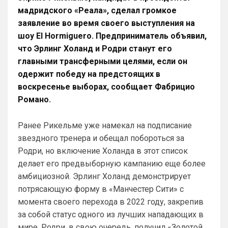
Ответ для Канонир
мадридского «Реала», сделал громкое
вот, кстати, из свежих трансферов
"успешных" ваших))) Гиттенса то куда пропал
заявление во время своего выступления на
у Вас? А как агент Гарначо поимел Вашего Т
А чё поимел-то? Гарначо сплавили в 
шоу El Hormiguero. Предприниматель объявил,
Виллу, оттуда забрали Роджерса, обмен 
что Эрлинг Холанд и Родри станут его
чисто в нашу пользу, в чём обман-то? А 
главными трансферными целями, если он
Гиттенс сидит на лавке, где и должен 
одержит победу на предстоящих в
быть, основу он не тянет, будет 
подменять уставших-травмированных-
воскресенье выборах, сообщает Фабрицио
забаненных.
Романо.
Britball
• 21:27
Ранее Рикельме уже намекал на подписание
Ответ для Канонир
звездного тренера и обещал побороться за
Вы наверное меня не поняли. Зачем мне
страница Арсенала? Я ее легко и так нашел
Родри, но включение Холанда в этот список
бы. Я спросил про сортировку новостей, т
Пока что нет. Но идея хорошая. На 
делает его предвыборную кампанию еще более
данный момент только категории.  
амбициозной. Эрлинг Холанд демонстрирует
Можешь показать пример как именно 
потрясающую форму в «Манчестер Сити» с
это должно работать? Какие именно 
момента своего перехода в 2022 году, закрепив
новости тебя интересует?
за собой статус одного из лучших нападающих в
SkaVik
• 22:18
мире. Родри, в свою очередь, получил «Золотой