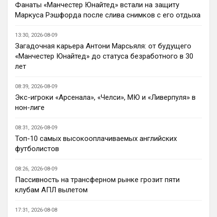
В свое время, когда куча 
Фанаты «Манчестер Юнайтед» встали на защиту
неопределившихся глоров в АПЛ, не 
Маркуса Рэшфорда после слива снимков с его отдыха
знали, кому отдавать предпочтение - 
Манчестер Юнайтед или Арсеналу, 
13:30, 2026-08-09
выбрали Челси волей судьбы, просто 
Загадочная карьера Антони Марсьяля: от будущего
потому что, там появился российский 
«Манчестер Юнайтед» до статуса безработного в 30
миллиардер, но к сожалению, в этом 
лет
обществе оказалось много недалеких 
людей, и лишь минимум достойных
08:39, 2026-08-09
Экс-игроки «Арсенала», «Челси», МЮ и «Ливерпуля» в
Канонир
• 13:54
нон-лиге
Я никого не оскорблял, я адекватно 
общался, аргументировал и писал, но 
08:31, 2026-08-09
когда человек заходит и начинает сразу 
Топ-10 самых высокооплачиваемых английских
ОРАТЬ, заставляя всех дышать его ртом 
футболистов
вонючим, это лишь еще раз 
подчеркивает, недалекость этих 
08:26, 2026-08-09
болельщиков. К счастью, среди них есть 
Пассивность на трансферном рынке грозит пяти
достойные, умные и грамотные люди. Но 
клубам АПЛ вылетом
и биомусор есть!
Канонир
• 13:55
17:31, 2026-08-08