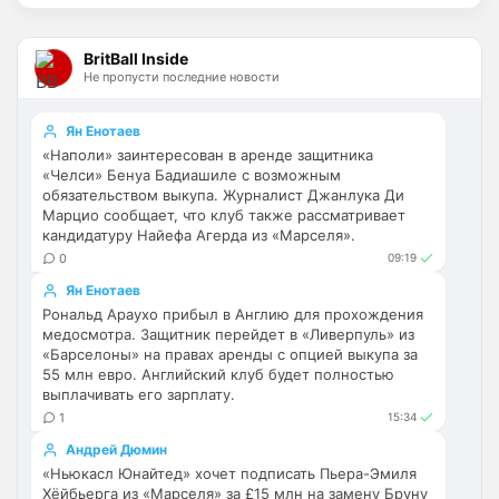
думаете, что это повторение прошлых
ошибок? Хотелось бы также отметить, что
Педро вполне норм цф, плюс Уэлбека 
форв
купили, для подмены сгодится, да и 
BritBall Inside
Не пропусти последние новости
Джексон пока не уходит
Britball
• 16:30
Ян Енотаев
Ответ для MaxFan
«Наполи» заинтересован в аренде защитника
Вообще не понимаю ,как можно быть
«Челси» Бенуа Бадиашиле с возможным
фанатом Арсенала.. это ведь аморально.
обязательством выкупа. Журналист Джанлука Ди
Стыдно за таких😢
Марцио сообщает, что клуб также рассматривает
Ну это тоже самое что жена например. Я 
кандидатуру Найефа Агерда из «Марселя».
люблю свою жену, а вот тебе она может 
0
09:19
показаться страшной. Тоже самое и с 
клубом. Нельзя говорить, как можно 
Ян Енотаев
болеть за Арсенал, легко и просто.
Рональд Араухо прибыл в Англию для прохождения
медосмотра. Защитник перейдет в «Ливерпуль» из
«Барселоны» на правах аренды с опцией выкупа за
Deep_Blue
• 16:34
55 млн евро. Английский клуб будет полностью
Ответ для Britball
выплачивать его зарплату.
Ну это тоже самое что жена например. Я
1
15:34
люблю свою жену, а вот тебе она может
показаться страшной. Тоже самое и с
Андрей Дюмин
Причём когда женился, она была 
клубом.
«Ньюкасл Юнайтед» хочет подписать Пьера-Эмиля
красивая, а потом ушёл Абрамович)
Хёйбьерга из «Марселя» за £15 млн на замену Бруну