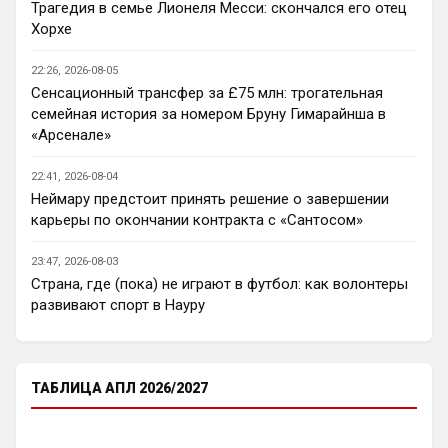
Трагедия в семье Лионеля Месси: скончался его отец
Ответ для Deep_Blue
Хорхе
Да пусть будет общий чат, так веселее)
общий чат хорошо, главное чтобы был 
22:26, 2026-08-05
модератор, который биомусор в мусор 
Сенсационный трансфер за £75 млн: трогательная
выкинет и исключит его из общения с 
семейная история за номером Бруну Гимарайнша в
нами. Таких нужно отгораживать от 
«Арсенале»
общества, ведь это рак общества, а рак 
нужно лечить, его нужно вырезать, пока 
22:41, 2026-08-04
он не дал метастазы
Неймару предстоит принять решение о завершении
карьеры по окончании контракта с «Сантосом»
Deep_Blue
• 13:57
Ответ для Канонир
23:47, 2026-08-03
В свое время, когда куча
Страна, где (пока) не играют в футбол: как волонтеры
неопределившихся глоров в АПЛ, не знали,
развивают спорт в Науру
кому отдавать предпочтение - Манчестер
Согласись, болеть за Челси гораздо 
Юнайтед или Арс
веселее, чем за Арсенал, даже когда 
уже нет Абрамовича. Я вот даже не 
знаю, кто президент Арсенала, а Болика 
ТАБЛИЦА АПЛ 2026/2027
и Эгболика знают все, весёлые они.
Канонир
• 13:59