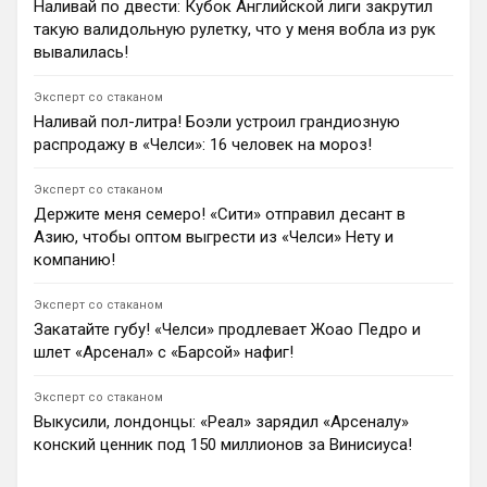
Наливай по двести: Кубок Английской лиги закрутил
которого он является приоритетной целью.
такую валидольную рулетку, что у меня вобла из рук
0
16:02
вывалилась!
Андрей Дюмин
«Челси» вынужден продать 16 игроков из состава в
Эксперт со стаканом
41 человек для заявки в АПЛ; Бадиашиль и Дисаси
Наливай пол-литра! Боэли устроил грандиозную
выведены из первой команды.
распродажу в «Челси»: 16 человек на мороз!
2
20:43
Андрей Дюмин
Эксперт со стаканом
«Челси» Хаби Алонсо хочет купить Мартина
Держите меня семеро! «Сити» отправил десант в
Субименди, но «Арсенал» отказывается продавать
Азию, чтобы оптом выгрести из «Челси» Нету и
хавбека.
компанию!
1
08:00
Андрей Дюмин
Эксперт со стаканом
Роберт Санчес прокомментировал возвращение
Закатайте губу! «Челси» продлевает Жоао Педро и
Майка Пендерса в «Челси» и отметил важность
шлет «Арсенал» с «Барсой» нафиг!
вратарской конкуренции.
2
13:48
Эксперт со стаканом
Ян Енотаев
Выкусили, лондонцы: «Реал» зарядил «Арсеналу»
«Манчестер Сити» возобновил интерес к Андреа
конский ценник под 150 миллионов за Винисиуса!
Камбьязо. Агент футболиста Джованни Биа заявил,
что защитник покинет «Ювентус» только ради