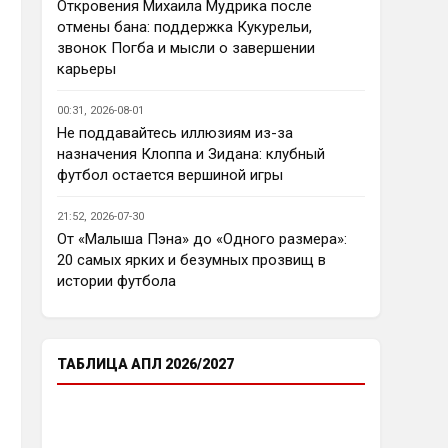
еврокубков плотно настроится 
Откровения Михаила Мудрика после
на АПЛ , минимум жду топ - 4
отмены бана: поддержка Кукурельи,
звонок Погба и мысли о завершении
Аристократ
• 23:03
карьеры
Ответ для Deep_Blue
Ну так пусть агенты этих
00:31, 2026-08-01
товарищей шевелятся, или
Не поддавайтесь иллюзиям из-за
плавят назад всех этих Кенд,
Так кто ж спорит…Но нашим 
назначения Клоппа и Зидана: клубный
Эмег и прочих Сарров. Нету в сто
нужны деньги уже сейчас, а 
раз поле
футбол остается вершиной игры
реальную ценность имеют 
единицы…пусть бы гибкость 
21:52, 2026-07-30
проявили в цене , а то просят 
От «Малыша Пэна» до «Одного размера»:
60 лямов за убожество 
20 самых ярких и безумных прозвищ в
Джексона, отдайте за 45 и 
истории футбола
радуйтесь, нет они лучше Нету 
продадут, политику начали 
менять, а соображать лучше 
пока не начали )
ТАБЛИЦА АПЛ 2026/2027
Аристократ
• 23:05
Ответ для Deep_Blue
Пока что предел мечтаний - зона