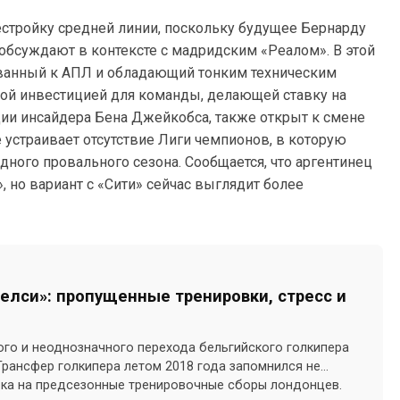
естройку средней линии, поскольку будущее Бернарду
 обсуждают в контексте с мадридским «Реалом». В этой
ованный к АПЛ и обладающий тонким техническим
ной инвестицией для команды, делающей ставку на
ции инсайдера Бена Джейкобса, также открыт к смене
 устраивает отсутствие Лиги чемпионов, в которую
дного провального сезона. Сообщается, что аргентинец
 но вариант с «Сити» сейчас выглядит более
Челси»: пропущенные тренировки, стресс и
ого и неоднозначного перехода бельгийского голкипера
 Трансфер голкипера летом 2018 года запомнился не
рока на предсезонные тренировочные сборы лондонцев.