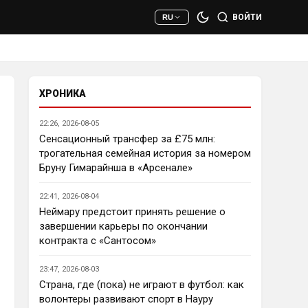
сто раз полезнее.
ВОЙТИ
RU
Deep_Blue
• 22:47
Ответ для AndRey
Кто согласен со Скоулзом, что
Челси будет бороться за титул в
этом сезоне?
ХРОНИКА
При всей симпатии к Челси - 
нет. Разве что за какой-нибудь 
22:26, 2026-08-05
из кубков, и то при везении.
Сенсационный трансфер за £75 млн:
трогательная семейная история за номером
Deep_Blue
• 22:49
Бруну Гимарайнша в «Арсенале»
Ответ для AndRey
Кто согласен со Скоулзом, что
22:41, 2026-08-04
Челси будет бороться за титул в
этом сезоне?
Неймару предстоит принять решение о
Пока что предел мечтаний - 
завершении карьеры по окончании
зона ЛЧ. Команда сырая, 
контракта с «Сантосом»
проблемы никуда не делись, 
матч с Тоттенхэмом это 
23:47, 2026-08-03
показал.
Страна, где (пока) не играют в футбол: как
волонтеры развивают спорт в Науру
Аристократ
• 23:00