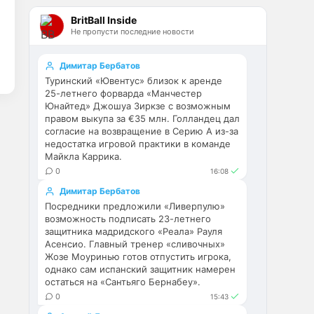
Эстевао, Кенды и прочие 
BritBall Inside
Мудрики ничего не могут 
Не пропусти последние новости
сделать с мёртвым Юве. Мы 
это видим 4-й сезон, одно и то 
же.
Димитар Бербатов
Туринский «Ювентус» близок к аренде
Аристократ
• 17:56
25-летнего форварда «Манчестер
Юнайтед» Джошуа Зиркзе с возможным
Ответ для Deep_Blue
правом выкупа за €35 млн. Голландец дал
Ну шо, теперь понял, почему
согласие на возвращение в Серию А из-за
никакого титула в этом сезоне и
недостатка игровой практики в команде
близко не будет? Хвалёные
Они играть не будут , это 
Майкла Каррика.
Эстевао, Кенды и прочие
ротация …я бы по предсезонке 
Мудрики ни
0
16:08
не судил , идет перестройка, 
Димитар Бербатов
плюс еще будут покупки. Хотя 
Посредники предложили «Ливерпулю»
конечно это звоночек , сколько 
возможность подписать 23-летнего
знаю Челси мы на 
защитника мадридского «Реала» Рауля
предсезонках всегда всех на 
Асенсио. Главный тренер «сливочных»
кую вертели
Жозе Моуринью готов отпустить игрока,
однако сам испанский защитник намерен
остаться на «Сантьяго Бернабеу».
Аристократ
• 17:57
0
15:43
Ответ для Britball
Ну поднять то понял, но теперь