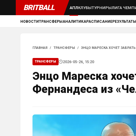
BRITBALL
АПЛ
КЛУБЫ
ТУРНИРЫ
ЛИГА ЧЕМП
НОВОСТИ
ТРАНСФЕРЫ
АНАЛИТИКА
РАСПИСАНИЕ
РЕЗУЛЬТАТ
ГЛАВНАЯ
/
ТРАНСФЕРЫ
/
ЭНЦО МАРЕСКА ХОЧЕТ ЗАБРАТЬ
2026-05-26, 15:20
ТРАНСФЕРЫ
Энцо Мареска хоче
Фернандеса из «Че