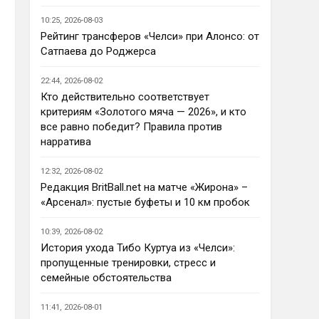
Ответ для AndRey
10:25, 2026-08-03
Кто согласен со Скоулзом, что
Челси будет бороться за титул в
Рейтинг трансферов «Челси» при Алонсо: от
этом сезоне?
Сатпаева до Роджерса
По факту почему нет ?Арсенал 
очевидно поплывет после 
22:44, 2026-08-02
исторической победы и 
Кто действительно соответствует
очередного разочарования в 
критериям «Золотого мяча — 2026», и кто
ЛЧ и скажется средний 
все равно победит? Правила против
уровень исполнителей …Они и 
нарратива
так переездили , там 
напрашивается перестройка. 
12:32, 2026-08-02
МС будет по прежнему 
Редакция BritBall.net на матче «Жирона» –
фаворитом , у Ливера бардак , 
«Арсенал»: пустые буфеты и 10 км пробок
Шпоры накупили середняков , 
не вылетят, но и чуда
10:39, 2026-08-02
Аристократ
• 23:01
История ухода Тибо Куртуа из «Челси»:
Не будет, а у Челси приличная 
пропущенные тренировки, стресс и
закупка перед сезоном , если 
семейные обстоятельства
еще купят одного ЦЗ и вратаря 
то вполне можно без 
11:41, 2026-08-01