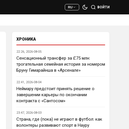
сто раз полезнее.
ВОЙТИ
RU
Deep_Blue
• 22:47
Ответ для AndRey
Кто согласен со Скоулзом, что
Челси будет бороться за титул в
этом сезоне?
ХРОНИКА
При всей симпатии к Челси - 
нет. Разве что за какой-нибудь 
22:26, 2026-08-05
из кубков, и то при везении.
Сенсационный трансфер за £75 млн:
трогательная семейная история за номером
Deep_Blue
• 22:49
Бруну Гимарайнша в «Арсенале»
Ответ для AndRey
Кто согласен со Скоулзом, что
22:41, 2026-08-04
Челси будет бороться за титул в
этом сезоне?
Неймару предстоит принять решение о
Пока что предел мечтаний - 
завершении карьеры по окончании
зона ЛЧ. Команда сырая, 
контракта с «Сантосом»
проблемы никуда не делись, 
матч с Тоттенхэмом это 
23:47, 2026-08-03
показал.
Страна, где (пока) не играют в футбол: как
волонтеры развивают спорт в Науру
Аристократ
• 23:00