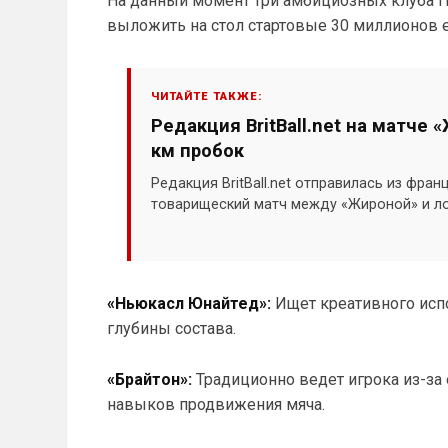
На данный момент три амбициозных клуба 
выложить на стол стартовые 30 миллионов е
ЧИТАЙТЕ ТАКЖЕ:
Редакция BritBall.net на матче 
км пробок
Редакция BritBall.net отправилась из фра
товарищеский матч между «Жироной» и л
«Ньюкасл Юнайтед»:
Ищет креативного испо
глубины состава.
«Брайтон»:
Традиционно ведет игрока из-за
навыков продвижения мяча.