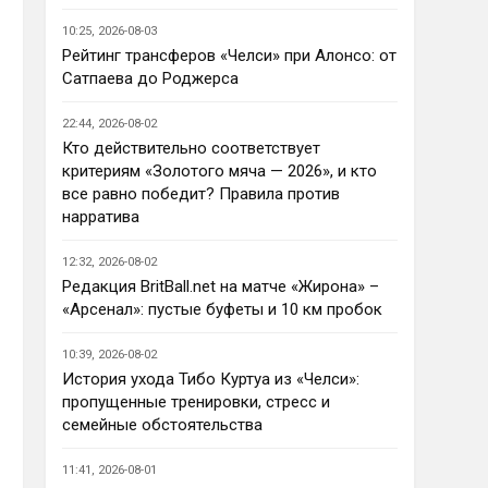
Ответ для AndRey
10:25, 2026-08-03
Кто согласен со Скоулзом, что
Челси будет бороться за титул в
Рейтинг трансферов «Челси» при Алонсо: от
этом сезоне?
Сатпаева до Роджерса
По факту почему нет ?Арсенал 
очевидно поплывет после 
22:44, 2026-08-02
исторической победы и 
Кто действительно соответствует
очередного разочарования в 
критериям «Золотого мяча — 2026», и кто
ЛЧ и скажется средний 
все равно победит? Правила против
уровень исполнителей …Они и 
нарратива
так переездили , там 
напрашивается перестройка. 
12:32, 2026-08-02
МС будет по прежнему 
Редакция BritBall.net на матче «Жирона» –
фаворитом , у Ливера бардак , 
«Арсенал»: пустые буфеты и 10 км пробок
Шпоры накупили середняков , 
не вылетят, но и чуда
10:39, 2026-08-02
Аристократ
• 23:01
История ухода Тибо Куртуа из «Челси»:
Не будет, а у Челси приличная 
пропущенные тренировки, стресс и
закупка перед сезоном , если 
семейные обстоятельства
еще купят одного ЦЗ и вратаря 
то вполне можно без 
11:41, 2026-08-01