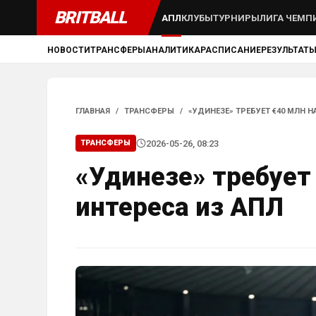
BRITBALL
АПЛ
КЛУБЫ
ТУРНИРЫ
ЛИГА ЧЕМП
НОВОСТИ
ТРАНСФЕРЫ
АНАЛИТИКА
РАСПИСАНИЕ
РЕЗУЛЬТАТ
ГЛАВНАЯ
/
ТРАНСФЕРЫ
/
«УДИНЕЗЕ» ТРЕБУЕТ €40 МЛН Н
2026-05-26, 08:23
ТРАНСФЕРЫ
«Удинезе» требует
интереса из АПЛ