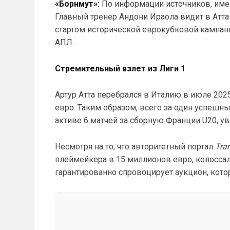
«Борнмут»:
По информации источников, име
Главный тренер Андони Ираола видит в Атта
стартом исторической еврокубковой кампани
АПЛ.
Стремительный взлет из Лиги 1
Артур Атта перебрался в Италию в июле 202
евро. Таким образом, всего за один успешн
активе 6 матчей за сборную Франции U20, у
Несмотря на то, что авторитетный портал
Tra
плеймейкера в 15 миллионов евро, колоссал
гарантированно спровоцирует аукцион, кот