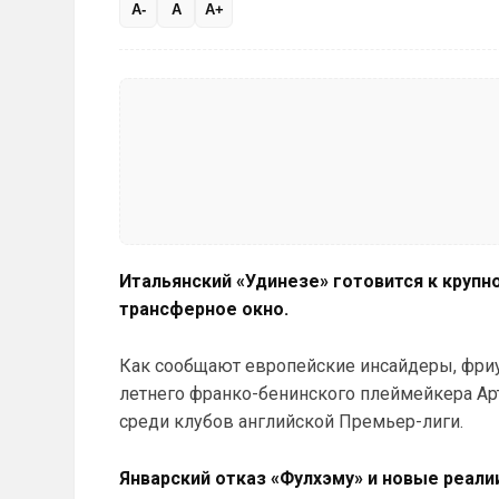
A-
A
A+
Итальянский «Удинезе» готовится к крупн
трансферное окно.
Как сообщают европейские инсайдеры, фриу
летнего франко-бенинского плеймейкера Арт
среди клубов английской Премьер-лиги.
Январский отказ «Фулхэму» и новые реали