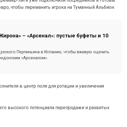
Премьер-лиги уже подключили посредников и готовы
вро, чтобы переманить игрока на Туманный Альбион:
«Жирона» – «Арсенал»: пустые буфеты и 10
нцузского Перпиньяна в Испанию, чтобы вживую оценить
ондонским «Арсеналом».
лнителя в центр поля для ротации и увеличения
 его высокого потенциала перепродажи и развитых