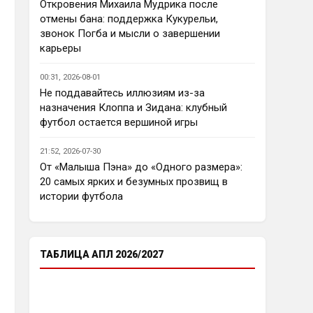
еврокубков плотно настроится 
Откровения Михаила Мудрика после
на АПЛ , минимум жду топ - 4
отмены бана: поддержка Кукурельи,
звонок Погба и мысли о завершении
Аристократ
• 23:03
карьеры
Ответ для Deep_Blue
Ну так пусть агенты этих
00:31, 2026-08-01
товарищей шевелятся, или
Не поддавайтесь иллюзиям из-за
плавят назад всех этих Кенд,
Так кто ж спорит…Но нашим 
назначения Клоппа и Зидана: клубный
Эмег и прочих Сарров. Нету в сто
нужны деньги уже сейчас, а 
раз поле
футбол остается вершиной игры
реальную ценность имеют 
единицы…пусть бы гибкость 
21:52, 2026-07-30
проявили в цене , а то просят 
От «Малыша Пэна» до «Одного размера»:
60 лямов за убожество 
20 самых ярких и безумных прозвищ в
Джексона, отдайте за 45 и 
истории футбола
радуйтесь, нет они лучше Нету 
продадут, политику начали 
менять, а соображать лучше 
пока не начали )
ТАБЛИЦА АПЛ 2026/2027
Аристократ
• 23:05
Ответ для Deep_Blue
Пока что предел мечтаний - зона