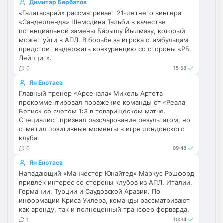
Димитар Бербатов
Не будет, а у Челси приличная закупка
«Галатасарай» рассматривает 21-летнего вингера
перед сезоном , если еще купят одного ЦЗ
«Сандерленда» Шемсдина Тальби в качестве
и вратаря то вполне можно без еврокубков
Ну шо, теперь понял, почему никакого 
потенциальной замены Барышу Йылмазу, который
титула в этом сезоне и близко не будет? 
может уйти в АПЛ. В борьбе за игрока стамбульцам
Хвалёные Эстевао, Кенды и прочие 
предстоит выдержать конкуренцию со стороны «РБ
Лейпциг».
Мудрики ничего не могут сделать с 
0
мёртвым Юве. Мы это видим 4-й сезон, 
15:58
одно и то же.
Ян Енотаев
Главный тренер «Арсенала» Микель Артета
Аристократ
• 17:56
прокомментировал поражение команды от «Реала
Бетис» со счетом 1:3 в товарищеском матче.
Ответ для Deep_Blue
Специалист признал разочарование результатом, но
Ну шо, теперь понял, почему никакого титула
отметил позитивные моменты в игре лондонского
в этом сезоне и близко не будет? Хвалёные
Эстевао, Кенды и прочие Мудрики ни
клуба.
Они играть не будут , это ротация …я бы 
0
09:48
по предсезонке не судил , идет 
перестройка, плюс еще будут покупки. 
Ян Енотаев
Хотя конечно это звоночек , сколько 
Нападающий «Манчестер Юнайтед» Маркус Рэшфорд
привлек интерес со стороны клубов из АПЛ, Италии,
знаю Челси мы на предсезонках всегда 
Германии, Турции и Саудовской Аравии. По
всех на кую вертели
информации Криса Уилера, команды рассматривают
как аренду, так и полноценный трансфер форварда.
Аристократ
• 17:57
1
10:34