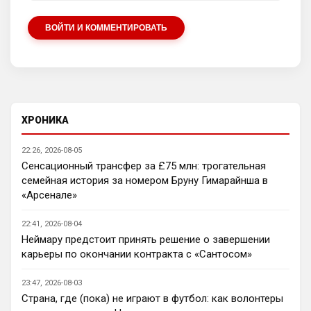
Аристократ
• 21:10
А Энцо в Сити, и все счастливы
ВОЙТИ И КОММЕНТИРОВАТЬ
SkyNet
• 22:29
Нету не нужно продавать.... Глупость.
Аристократ
• 22:42
Ответ для SkyNet
Нету не нужно продавать.... Глупость.
ХРОНИКА
Нашим нужно баланс выровнять, а 
22:26, 2026-08-05
бестолочей вроде Мудрика, Гиттенса, и 
Сенсационный трансфер за £75 млн: трогательная
Джексона никто покупать не хочет
семейная история за номером Бруну Гимарайнша в
AndRey
• 22:45
«Арсенале»
Кто согласен со Скоулзом, что Челси 
будет бороться за титул в этом сезоне?
22:41, 2026-08-04
Неймару предстоит принять решение о завершении
Deep_Blue
• 22:46
карьеры по окончании контракта с «Сантосом»
Ответ для Аристократ
Нашим нужно баланс выровнять, а
23:47, 2026-08-03
бестолочей вроде Мудрика, Гиттенса, и
Страна, где (пока) не играют в футбол: как волонтеры
Джексона никто покупать не хочет
Ну так пусть агенты этих товарищей 