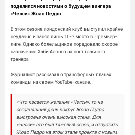
Britball
• 01:48
поделился новостями о будущем вингера
блин узнаю наш старый добрый чат на 
«Челси» Жоао Педро.
Челси)))
Britball
• 01:50
В этом сезоне лондонский клуб выступил крайне
Пацаны, будет время поставьте в 
неудачно и занял лишь 10-е место в Премьер-
профиле любимый клуб, если еще не 
лиге. Однако болельщиков порадовало скорое
поставили. Он будет отображаться в 
назначение Хаби Алонсо на пост главного
комментах. Писать с большой буквы, без 
всяких лишних знаков: Челси
тренера.
Аристократ
• 01:51
Журналист рассказал о трансферных планах
Конечно будет занятно , если Ямалю 
команды на своем YouTube-канале.
дадут ЗМ, а не Кейну
SkyNet
• 01:57
«Что касается желания «Челси», то на
Ответ для Аристократ
Ааа, Кибер это ты , я только щас догнал про
сегодняшний день вокруг Жоао Педро
Скайнет )
выстроена очень высокая стена. Для
Еба ты тормоз. ))
«Челси» это был тяжелый сезон, и отпустить
SkyNet
• 01:59
изменено
Жоао Педро на этом этапе проекта с новым