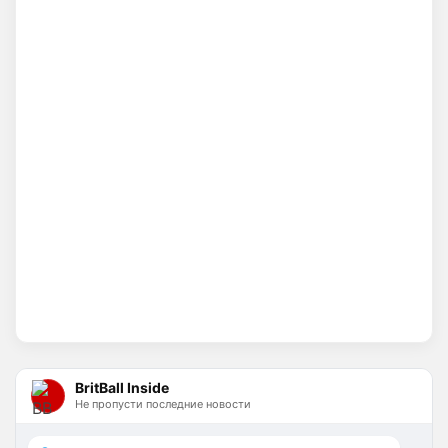
Вы вдумайтесь сколько Ньюкасл бабла
поднял за последнее врем …Исак , Тонали,
Гимарайнш , Холл на подходе , Гордон …
И про бизнес не кричат на каждом углу, 
как Болики, прокакавшие лярд
Britball
• 14:25
Хочу игру Мудрика седня посмотреть
Britball
• 14:26
Ответ для Аристократ
Вы вдумайтесь сколько Ньюкасл бабла
поднял за последнее врем …Исак , Тонали,
Гимарайнш , Холл на подходе , Гордон …
Ну поднять то понял, но теперь кем 
усиливаться? Скатятся в середину 
таблицы
Britball
• 14:47
Палестра напоминает Алонсо мне. По 
габаритам хотя бы
BritBall Inside
Не пропусти последние новости
Deep_Blue
• 16:31
Ответ для Аристократ