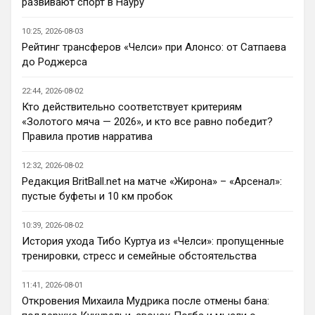
развивают спорт в Науру
шевелятся, или плавят назад всех этих 
Кенд, Эмег и прочих Сарров. Нету в сто 
10:25, 2026-08-03
раз полезнее.
Рейтинг трансферов «Челси» при Алонсо: от Сатпаева
до Роджерса
Deep_Blue
• 22:47
Ответ для AndRey
22:44, 2026-08-02
Кто согласен со Скоулзом, что Челси будет
Кто действительно соответствует критериям
бороться за титул в этом сезоне?
«Золотого мяча — 2026», и кто все равно победит?
При всей симпатии к Челси - нет. Разве 
Правила против нарратива
что за какой-нибудь из кубков, и то при 
везении.
12:32, 2026-08-02
Редакция BritBall.net на матче «Жирона» – «Арсенал»:
Deep_Blue
• 22:49
пустые буфеты и 10 км пробок
Ответ для AndRey
Кто согласен со Скоулзом, что Челси будет
10:39, 2026-08-02
бороться за титул в этом сезоне?
История ухода Тибо Куртуа из «Челси»: пропущенные
Пока что предел мечтаний - зона ЛЧ. 
тренировки, стресс и семейные обстоятельства
Команда сырая, проблемы никуда не 
делись, матч с Тоттенхэмом это показал.
11:41, 2026-08-01
Откровения Михаила Мудрика после отмены бана:
Аристократ
• 23:00