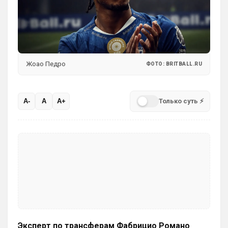
Аристократ
• 00:47
Ответ для SkyNet
Слава Богу, что хоть этого дебила Гео тут
нет. А то раз в полгода ёбнет какую-нибудь
хуйню. Хотя все его перлы уже как п
Думаешь нет ?)А я думаю он наблюдает, 
Жоао Педро
ФОТО: BRITBALL.RU
выжидает, и ждет подходящего 
момента для «удара»
SkyNet
• 00:50
Только суть ⚡
A-
A
A+
Ответ для Аристократ
Думаешь нет ?)А я думаю он наблюдает,
выжидает, и ждет подходящего момента
для «удара»
Может для удава? ))
Аристократ
• 01:06
Ответ для SkyNet
Может для удава? ))
Ааа, Кибер это ты , я только щас догнал 
про Скайнет )
Эксперт по трансферам Фабрицио Романо