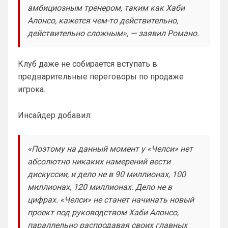
амбициозным тренером, таким как Хаби
Ответ для Britball
Пацаны, будет время поставьте в профиле
Алонсо, кажется чем-то действительно,
любимый клуб, если еще не поставили. Он
действительно сложным», — заявил Романо.
будет отображаться в комментах. Писать с
Не хочу, я может ещё подумаю и 
Барбилону к примеру поставлю или 
Баварку. ))
Клуб даже не собирается вступать в
предварительные переговоры по продаже
Britball
• 02:16
игрока.
Ответ для SkyNet
Не хочу, я может ещё подумаю и Барбилону
к примеру поставлю или Баварку. ))
Инсайдер добавил:
пока только Челси работает у нас. Я еще 
не все настроил, можешь даже шпор 
поставить, лого не высветится)
«Поэтому на данный момент у «Челси» нет
абсолютно никаких намерений вести
Deep_Blue
• 12:07
дискуссии, и дело не в 90 миллионах, 100
Ответ для Аристократ
миллионах, 120 миллионах. Дело не в
Конечно будет занятно , если Ямалю дадут
ЗМ, а не Кейну
цифрах. «Челси» не станет начинать новый
А за что Кейну? Оба главных турнира, 
проект под руководством Хаби Алонсо,
ЧМ и ЛЧ, его команды слили.
параллельно распродавая своих главных