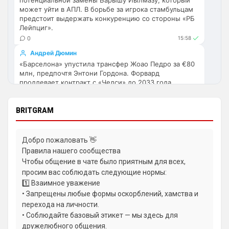
перестройка, плюс еще будут покупки. 
может уйти в АПЛ. В борьбе за игрока стамбульцам
Хотя конечно это звоночек , сколько 
предстоит выдержать конкуренцию со стороны «РБ
Лейпциг».
знаю Челси мы на предсезонках всегда 
0
15:58
всех на кую вертели
Андрей Дюмин
Аристократ
• 17:57
«Барселона» упустила трансфер Жоао Педро за €80
млн, предпочтя Энтони Гордона. Форвард
Ответ для Britball
продлевает контракт с «Челси» до 2033 года.
Ну поднять то понял, но теперь кем
усиливаться? Скатятся в середину таблицы
1
22:13
Видать такая стратегия теперь, будут 
Ян Енотаев
BRITGRAM
академию подтягивать и закупаться 
«Ньюкасл» готов продать нападающего Ника
молоднякам , естественно в ущерб 
Вольтемаде за 55.7 миллионов фунтов стерлингов.
результатам …решили резко заделаться 
По данным CaughtOffside, интерес к футболисту
Добро пожаловать 👋
проявляют «Астон Вилла», «Атлетико», «Боруссия», а
Лейпцигом каким-нибудь
Правила нашего сообщества
также МЮ и «Ливерпуль».
Чтобы общение в чате было приятным для всех,
Аристократ
• 17:58
0
10:36
просим вас соблюдать следующие нормы:
Ответ для Britball
Ян Енотаев
1️⃣ Взаимное уважение
Хочу игру Мудрика седня посмотреть
Возможная продажа Педру Нету в «Манчестер Сити»
• Запрещены любые формы оскорблений, хамства и
ради развития Эстевао и Жеовани Кенды может
перехода на личности.
Та ты мазохист )
стать фатальной ошибкой для «Челси». Португалец
• Соблюдайте базовый этикет — мы здесь для
является самым продуктивным вингером команды, а
dimension
• 20:55
дружелюбного общения.
его реальная стоимость достигает 120 млн фунтов.