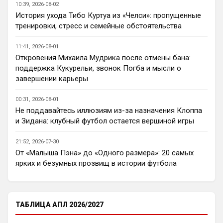
10:39, 2026-08-02
бороться за титул в этом сезоне?
История ухода Тибо Куртуа из «Челси»: пропущенные
Пока что предел мечтаний - зона ЛЧ. 
тренировки, стресс и семейные обстоятельства
Команда сырая, проблемы никуда не 
делись, матч с Тоттенхэмом это показал.
11:41, 2026-08-01
Откровения Михаила Мудрика после отмены бана:
Аристократ
• 23:00
поддержка Кукурельи, звонок Погба и мысли о
Ответ для AndRey
завершении карьеры
Кто согласен со Скоулзом, что Челси будет
бороться за титул в этом сезоне?
00:31, 2026-08-01
По факту почему нет ?Арсенал очевидно 
Не поддавайтесь иллюзиям из-за назначения Клоппа
поплывет после исторической победы и 
и Зидана: клубный футбол остается вершиной игры
очередного разочарования в ЛЧ и 
скажется средний уровень 
21:52, 2026-07-30
исполнителей …Они и так переездили , 
От «Малыша Пэна» до «Одного размера»: 20 самых
там напрашивается перестройка. МС 
ярких и безумных прозвищ в истории футбола
будет по прежнему фаворитом , у 
Ливера бардак , Шпоры накупили 
середняков , не вылетят, но и чуда
ТАБЛИЦА АПЛ 2026/2027
Аристократ
• 23:01
Не будет, а у Челси приличная закупка 