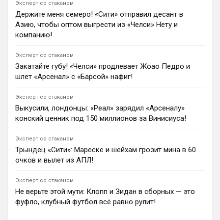
Эксперт со стаканом
клубом из соцсетей, а его окружение верит в
Держите меня семеро! «Сити» отправил десант в
переезд игрока в Лондон.
Азию, чтобы оптом выгрести из «Челси» Нету и
1
08:57
компанию!
Ян Енотаев
«Тоттенхэм» устно договорился о новом
Эксперт со стаканом
долгосрочном контракте с защитником Микки ван де
Закатайте губу! «Челси» продлевает Жоао Педро и
Веном. По информации инсайдера Фабрицио Романо,
шлет «Арсенал» с «Барсой» нафиг!
нидерландский футболист получит повышение
зарплаты и останется ключевым игроком команды.
0
10:11
Эксперт со стаканом
Выкусили, лондонцы: «Реал» зарядил «Арсеналу»
Ян Енотаев
конский ценник под 150 миллионов за Винисиуса!
По информации talkSPORT, «Манчестер Юнайтед»
рассматривает трансфер Энтони Робинсона в
качестве более дешевой альтернативы Льюису
Эксперт со стаканом
Холлу. МЮ готов предложить за игрока «Ньюкасла»
Трындец «Сити»: Мареске и шейхам грозит мина в 60
60 миллионов фунтов стерлингов, но сороки не
очков и вылет из АПЛ!
хотят его продавать.
1
08:53
Эксперт со стаканом
Димитар Бербатов
Не верьте этой мути: Клопп и Зидан в сборных — это
«Ювентус» обыграл «Челси» со счетом 1:0 в
фуфло, клубный футбол всё равно рулит!
товарищеском матче в Гонконге. Единственный гол
на 68-й минуте обводящим ударом забил Эдон