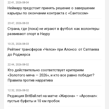
будет бороться за титул в этом сезоне?
22:41, 2026-08-04
Неймару предстоит принять решение о завершении
Deep_Blue
• 22:46
карьеры по окончании контракта с «Сантосом»
Ответ для Аристократ
Нашим нужно баланс выровнять, а
23:47, 2026-08-03
бестолочей вроде Мудрика, Гиттенса, и
Страна, где (пока) не играют в футбол: как волонтеры
Джексона никто покупать не хочет
Ну так пусть агенты этих товарищей 
развивают спорт в Науру
шевелятся, или плавят назад всех этих 
Кенд, Эмег и прочих Сарров. Нету в сто 
10:25, 2026-08-03
раз полезнее.
Рейтинг трансферов «Челси» при Алонсо: от Сатпаева
до Роджерса
Deep_Blue
• 22:47
Ответ для AndRey
22:44, 2026-08-02
Кто согласен со Скоулзом, что Челси будет
Кто действительно соответствует критериям
бороться за титул в этом сезоне?
«Золотого мяча — 2026», и кто все равно победит?
При всей симпатии к Челси - нет. Разве 
Правила против нарратива
что за какой-нибудь из кубков, и то при 
везении.
12:32, 2026-08-02
Редакция BritBall.net на матче «Жирона» – «Арсенал»:
Deep_Blue
• 22:49
пустые буфеты и 10 км пробок
Ответ для AndRey
Кто согласен со Скоулзом, что Челси будет