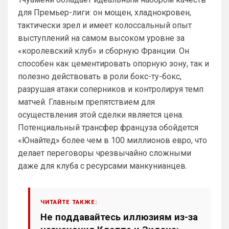
Аристократ
• 01:06
для Премьер-лиги: он мощен, хладнокровен,
Ответ для SkyNet
тактически зрел и имеет колоссальный опыт
Может для удава? ))
выступлений на самом высоком уровне за
Ааа, Кибер это ты , я только щас догнал 
«королевский клуб» и сборную Франции. Он
про Скайнет )
способен как цементировать опорную зону, так и
Britball
• 01:48
полезно действовать в роли бокс-ту-бокс,
блин узнаю наш старый добрый чат на 
разрушая атаки соперников и контролируя темп
Челси)))
матчей. Главным препятствием для
осуществления этой сделки является цена.
Britball
• 01:50
Пацаны, будет время поставьте в 
Потенциальный трансфер француза обойдется
профиле любимый клуб, если еще не 
«Юнайтед» более чем в 100 миллионов евро, что
поставили. Он будет отображаться в 
делает переговоры чрезвычайно сложными
комментах. Писать с большой буквы, без 
даже для клуба с ресурсами манкунианцев.
всяких лишних знаков: Челси
Аристократ
• 01:51
Конечно будет занятно , если Ямалю 
ЧИТАЙТЕ ТАКЖЕ:
дадут ЗМ, а не Кейну
Не поддавайтесь иллюзиям из-за
SkyNet
• 01:57