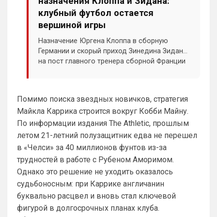
назначения Клоппа и Зидана:
клубный футбол остается
Ответ для Аристократ
Ааа, Кибер это ты , я только щас догнал про
вершиной игры
Скайнет )
Назначение Юргена Клоппа в сборную
Еба ты тормоз. ))
Германии и скорый приход Зинедина Зидана
SkyNet
• 01:59
изменено
на пост главного тренера сборной Франции
породили разговоры о том, что
Ответ для Britball
международный футбол становится новой
Пацаны, будет время поставьте в профиле
любимый клуб, если еще не поставили. Он
главной ареной для элитных специалистов.
будет отображаться в комментах. Писать с
Помимо поиска звездных новичков, стратегия
Однако журналист Марк Огден в материале
Не хочу, я может ещё подумаю и 
Майкла Каррика строится вокруг Кобби Майну.
для ESPN объясняет, почему это иллюзия.
Барбилону к примеру поставлю или 
По информации издания The Athletic, прошлым
Баварку. ))
летом 21-летний полузащитник едва не перешел
Britball
• 02:16
в «Челси» за 40 миллионов фунтов из-за
Ответ для SkyNet
трудностей в работе с Рубеном Аморимом.
Не хочу, я может ещё подумаю и Барбилону
Однако это решение не уходить оказалось
к примеру поставлю или Баварку. ))
судьбоносным: при Каррике англичанин
пока только Челси работает у нас. Я еще 
не все настроил, можешь даже шпор 
буквально расцвел и вновь стал ключевой
поставить, лого не высветится)
фигурой в долгосрочных планах клуба.