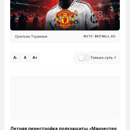
SkaVik
• 17:10
Должны смущать Лёлик и Болик, и черти 
еже с ними.)
Аристократ
• 19:07
Орельен Тчуамени
ФОТО: BRITBALL.RU
Ответ для Britball
Мудрик и Гиттенс норм)
«Норм» от слова «нихрена подобного» ))
Только суть ⚡
A-
A
A+
AndRey
• 19:26
Ответ для Аристократ
А меня смущают слова Мудрик, Бадиашиле,
Делап, Тосин, Фофана , и Гиттенс )
Это слова проклятия
SkyNet
• 00:09
Ответ для Аристократ
Один минус, уже не юниор…
Как раз таки это и плюс! )
Летняя перестройка полузащиты «Манчестер