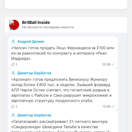
Britball
• 14:47
Палестра напоминает Алонсо мне. По 
габаритам хотя бы
BritBall Inside
Не пропусти последние новости
Deep_Blue
• 16:31
Ответ для Аристократ
Андрей Дюмин
Не будет, а у Челси приличная закупка
«Челси» готов продать Энцо Фернандеса за £100 млн
перед сезоном , если еще купят одного ЦЗ
из-за разногласий по контракту и интереса «Реал
и вратаря то вполне можно без еврокубков
Ну шо, теперь понял, почему никакого 
Мадрида».
титула в этом сезоне и близко не будет? 
1
22:36
Хвалёные Эстевао, Кенды и прочие 
Димитар Бербатов
Мудрики ничего не могут сделать с 
«Арсенал» готов предложить Винисиусу Жуниору
мёртвым Юве. Мы это видим 4-й сезон, 
оклад более £400 тыс. в неделю. Бывший форвард
одно и то же.
АПЛ Чарли Остин считает, что гигантский разрыв в
зарплатах с Райсом и Сака разрушит микроклимат и
Аристократ
• 17:56
зарплатную структуру лондонского клуба.
Ответ для Deep_Blue
1
15:49
Ну шо, теперь понял, почему никакого титула
Димитар Бербатов
в этом сезоне и близко не будет? Хвалёные
Эстевао, Кенды и прочие Мудрики ни
«Галатасарай» рассматривает 21-летнего вингера
Они играть не будут , это ротация …я бы 
«Сандерленда» Шемсдина Тальби в качестве
по предсезонке не судил , идет 
потенциальной замены Барышу Йылмазу, который