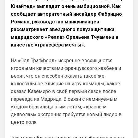
Юнайтед» выглядит очень амбициозной. Как
SkyNet
• 00:13
Слава Богу, что хоть этого дебила Гео 
сообщает авторитетный инсайдер Фабрицио
тут нет. А то раз в полгода ёбнет какую-
Романо, руководство манкунианцев
нибудь хуйню. Хотя все его перлы уже 
рассматривает звездного полузащитника
как по лекалам. Но всё равно кровь из 
мадридского «Реала» Орельена Тчуамени в
глаз каждый раз...
качестве «трансфера мечты».
Аристократ
• 00:47
Ответ для SkyNet
На «Олд Траффорд» искренне восхищаются
Слава Богу, что хоть этого дебила Гео тут
игровыми качествами французского хавбека и
нет. А то раз в полгода ёбнет какую-нибудь
хуйню. Хотя все его перлы уже как п
верят, что он способен оказать такое же
Думаешь нет ?)А я думаю он наблюдает, 
колоссальное влияние на игру команды, какое
выжидает, и ждет подходящего 
момента для «удара»
оказал Каземиро в свой первый сезон после
переезда из Мадрида. В связи с неминуемым
SkyNet
• 00:50
уходом бразильца этим летом, «красным
Ответ для Аристократ
дьяволам» экстренно требуется новый лидер в
Думаешь нет ?)А я думаю он наблюдает,
выжидает, и ждет подходящего момента
центр поля.
для «удара»
Может для удава? ))
Тчуамени обладает идеальным набором качеств