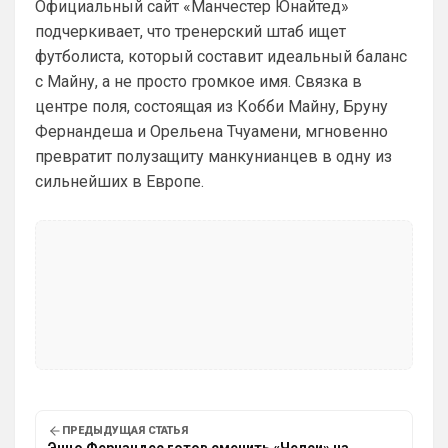
Официальный сайт «Манчестер Юнайтед»
Deep_Blue
• 12:07
подчеркивает, что тренерский штаб ищет
Ответ для Аристократ
футболиста, который составит идеальный баланс
Конечно будет занятно , если Ямалю дадут
ЗМ, а не Кейну
с Майну, а не просто громкое имя. Связка в
А за что Кейну? Оба главных турнира, 
центре поля, состоящая из Кобби Майну, Бруну
ЧМ и ЛЧ, его команды слили.
Фернандеша и Орельена Тчуамени, мгновенно
превратит полузащиту манкунианцев в одну из
Аристократ
• 13:34
сильнейших в Европе.
Ответ для Deep_Blue
А за что Кейну? Оба главных турнира, ЧМ и
ЛЧ, его команды слили.
А Ямалю за что ?Блеклый турнир провел 
на ЧМ, Англия завоевала бронзу , не 
много не дотянули , считай рядом …ЛЧ 
Барса тоже не взяла , а по личной стате 
Кейн везде сильнее
Аристократ
• 13:35
Тот же Олисе больше за заслуживает , 
или Райс …если отдадут Ямалю это будет 
очередной цирк
ПРЕДЫДУЩАЯ СТАТЬЯ
Энцо Фернандес готов сменить «Челси» на