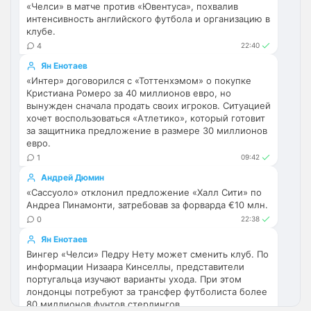
«Челси» в матче против «Ювентуса», похвалив
и вратаря то вполне можно без еврокубков
Ну шо, теперь понял, почему никакого 
интенсивность английского футбола и организацию в
титула в этом сезоне и близко не будет? 
клубе.
Хвалёные Эстевао, Кенды и прочие 
4
22:40
Мудрики ничего не могут сделать с 
Ян Енотаев
мёртвым Юве. Мы это видим 4-й сезон, 
«Интер» договорился с «Тоттенхэмом» о покупке
одно и то же.
Кристиана Ромеро за 40 миллионов евро, но
вынужден сначала продать своих игроков. Ситуацией
Аристократ
• 17:56
хочет воспользоваться «Атлетико», который готовит
за защитника предложение в размере 30 миллионов
Ответ для Deep_Blue
евро.
Ну шо, теперь понял, почему никакого титула
в этом сезоне и близко не будет? Хвалёные
1
09:42
Эстевао, Кенды и прочие Мудрики ни
Они играть не будут , это ротация …я бы 
Андрей Дюмин
по предсезонке не судил , идет 
«Сассуоло» отклонил предложение «Халл Сити» по
перестройка, плюс еще будут покупки. 
Андреа Пинамонти, затребовав за форварда €10 млн.
Хотя конечно это звоночек , сколько 
0
22:38
знаю Челси мы на предсезонках всегда 
Ян Енотаев
всех на кую вертели
Вингер «Челси» Педру Нету может сменить клуб. По
информации Низаара Кинселлы, представители
Аристократ
• 17:57
португальца изучают варианты ухода. При этом
лондонцы потребуют за трансфер футболиста более
Ответ для Britball
80 миллионов фунтов стерлингов.
Ну поднять то понял, но теперь кем