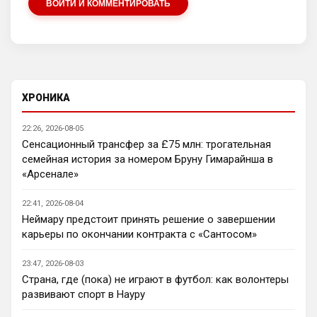
ВОЙТИ И КОММЕНТИРОВАТЬ
SkyNet
• 22:29
Нету не нужно продавать.... Глупость.
Аристократ
• 22:42
Ответ для SkyNet
Нету не нужно продавать.... Глупость.
ХРОНИКА
Нашим нужно баланс выровнять, а 
22:26, 2026-08-05
бестолочей вроде Мудрика, Гиттенса, и 
Сенсационный трансфер за £75 млн: трогательная
Джексона никто покупать не хочет
семейная история за номером Бруну Гимарайнша в
AndRey
• 22:45
«Арсенале»
Кто согласен со Скоулзом, что Челси 
будет бороться за титул в этом сезоне?
22:41, 2026-08-04
Неймару предстоит принять решение о завершении
Deep_Blue
• 22:46
карьеры по окончании контракта с «Сантосом»
Ответ для Аристократ
Нашим нужно баланс выровнять, а
23:47, 2026-08-03
бестолочей вроде Мудрика, Гиттенса, и
Страна, где (пока) не играют в футбол: как волонтеры
Джексона никто покупать не хочет
Ну так пусть агенты этих товарищей 
развивают спорт в Науру
шевелятся, или плавят назад всех этих 