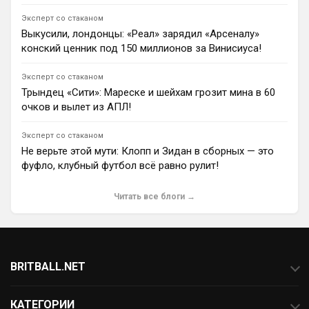
«Монако».
1
22:49
Эксперт со стаканом
Выкусили, лондонцы: «Реал» зарядил «Арсеналу»
Ян Енотаев
конский ценник под 150 миллионов за Винисиуса!
Защитник Уэсли Фофана не планирует уходить из
лондонского «Челси». По информации журналиста
Бена Джейкобса, француз твердо намерен остаться
Эксперт со стаканом
в команде, чтобы набрать отличную форму и
Трындец «Сити»: Мареске и шейхам грозит мина в 60
доказать болельщикам свою ценность.
очков и вылет из АПЛ!
1
08:50
Эксперт со стаканом
Ян Енотаев
Не верьте этой мути: Клопп и Зидан в сборных — это
Защитник «Челси» Мало Гюсто может сменить клуб.
По словам Фабрицио Романо, синие требуют за
фуфло, клубный футбол всё равно рулит!
игрока 75 миллионов фунтов стерлингов.
«Манчестер Сити» проявляет интерес к французу, но
Читать все блоги →
отказывается платить такую высокую цену.
1
10:02
Димитар Бербатов
«Галатасарай» рассматривает 21-летнего вингера
«Сандерленда» Шемсдина Тальби в качестве
BRITBALL.NET
потенциальной замены Барышу Йылмазу, который
может уйти в АПЛ. В борьбе за игрока стамбульцам
О проекте
предстоит выдержать конкуренцию со стороны «РБ
КАТЕГОРИИ