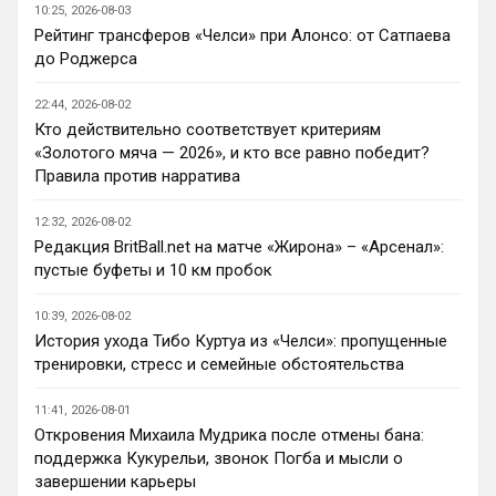
Кенд, Эмег и прочих Сарров. Нету в сто 
10:25, 2026-08-03
раз полезнее.
Рейтинг трансферов «Челси» при Алонсо: от Сатпаева
до Роджерса
Deep_Blue
• 22:47
Ответ для AndRey
22:44, 2026-08-02
Кто согласен со Скоулзом, что Челси будет
Кто действительно соответствует критериям
бороться за титул в этом сезоне?
«Золотого мяча — 2026», и кто все равно победит?
При всей симпатии к Челси - нет. Разве 
Правила против нарратива
что за какой-нибудь из кубков, и то при 
везении.
12:32, 2026-08-02
Редакция BritBall.net на матче «Жирона» – «Арсенал»:
Deep_Blue
• 22:49
пустые буфеты и 10 км пробок
Ответ для AndRey
Кто согласен со Скоулзом, что Челси будет
10:39, 2026-08-02
бороться за титул в этом сезоне?
История ухода Тибо Куртуа из «Челси»: пропущенные
Пока что предел мечтаний - зона ЛЧ. 
тренировки, стресс и семейные обстоятельства
Команда сырая, проблемы никуда не 
делись, матч с Тоттенхэмом это показал.
11:41, 2026-08-01
Откровения Михаила Мудрика после отмены бана:
Аристократ
• 23:00
поддержка Кукурельи, звонок Погба и мысли о
Ответ для AndRey
завершении карьеры
Кто согласен со Скоулзом, что Челси будет