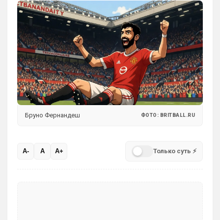
Бруно Фернандеш
ФОТО: BRITBALL.RU
Только суть ⚡
A-
A
A+