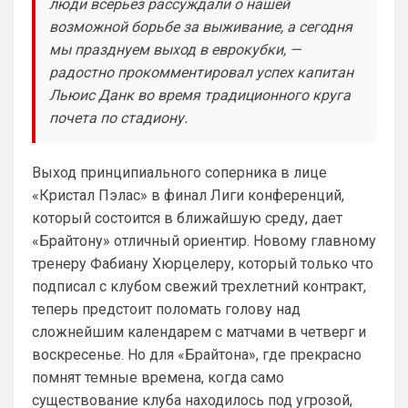
люди всерьез рассуждали о нашей
любимый клуб, если еще не поставили. Он
возможной борьбе за выживание, а сегодня
будет отображаться в комментах. Писать с
Не хочу, я может ещё подумаю и 
мы празднуем выход в еврокубки, —
Барбилону к примеру поставлю или 
радостно прокомментировал успех капитан
Баварку. ))
Льюис Данк во время традиционного круга
Britball
• 02:16
почета по стадиону.
Ответ для SkyNet
Не хочу, я может ещё подумаю и Барбилону
к примеру поставлю или Баварку. ))
Выход принципиального соперника в лице
пока только Челси работает у нас. Я еще 
«Кристал Пэлас» в финал Лиги конференций,
не все настроил, можешь даже шпор 
который состоится в ближайшую среду, дает
поставить, лого не высветится)
«Брайтону» отличный ориентир. Новому главному
тренеру Фабиану Хюрцелеру, который только что
Deep_Blue
• 12:07
подписал с клубом свежий трехлетний контракт,
Ответ для Аристократ
Конечно будет занятно , если Ямалю дадут
теперь предстоит поломать голову над
ЗМ, а не Кейну
сложнейшим календарем с матчами в четверг и
А за что Кейну? Оба главных турнира, 
воскресенье. Но для «Брайтона», где прекрасно
ЧМ и ЛЧ, его команды слили.
помнят темные времена, когда само
Аристократ
• 13:34
существование клуба находилось под угрозой,