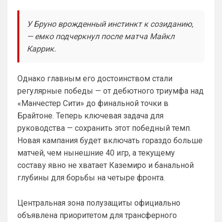
«Норм» от слова «нихрена подобного» ))
У Бруно врожденный инстинкт к созиданию,
AndRey
• 19:26
— емко подчеркнул после матча Майкл
Ответ для Аристократ
Каррик.
А меня смущают слова Мудрик, Бадиашиле,
Делап, Тосин, Фофана , и Гиттенс )
Это слова проклятия
Однако главным его достоинством стали
регулярные победы — от дебютного триумфа над
SkyNet
• 00:09
«Манчестер Сити» до финальной точки в
Ответ для Аристократ
Один минус, уже не юниор…
Брайтоне. Теперь ключевая задача для
руководства — сохранить этот победный темп.
Как раз таки это и плюс! )
Новая кампания будет включать гораздо больше
SkyNet
• 00:13
матчей, чем нынешние 40 игр, а текущему
Слава Богу, что хоть этого дебила Гео 
составу явно не хватает Каземиро и банальной
тут нет. А то раз в полгода ёбнет какую-
глубины для борьбы на четыре фронта.
нибудь хуйню. Хотя все его перлы уже 
как по лекалам. Но всё равно кровь из 
глаз каждый раз...
Центральная зона полузащиты официально
объявлена приоритетом для трансферного
Аристократ
• 00:47