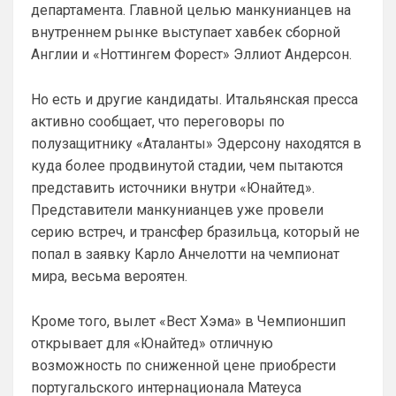
департамента. Главной целью манкунианцев на
Ответ для SkyNet
внутреннем рынке выступает хавбек сборной
Слава Богу, что хоть этого дебила Гео тут
нет. А то раз в полгода ёбнет какую-нибудь
Англии и «Ноттингем Форест» Эллиот Андерсон.
хуйню. Хотя все его перлы уже как п
Думаешь нет ?)А я думаю он наблюдает, 
выжидает, и ждет подходящего 
Но есть и другие кандидаты. Итальянская пресса
момента для «удара»
активно сообщает, что переговоры по
SkyNet
• 00:50
полузащитнику «Аталанты» Эдерсону находятся в
куда более продвинутой стадии, чем пытаются
Ответ для Аристократ
Думаешь нет ?)А я думаю он наблюдает,
представить источники внутри «Юнайтед».
выжидает, и ждет подходящего момента
Представители манкунианцев уже провели
для «удара»
Может для удава? ))
серию встреч, и трансфер бразильца, который не
Аристократ
• 01:06
попал в заявку Карло Анчелотти на чемпионат
мира, весьма вероятен.
Ответ для SkyNet
Может для удава? ))
Кроме того, вылет «Вест Хэма» в Чемпионшип
Ааа, Кибер это ты , я только щас догнал 
про Скайнет )
открывает для «Юнайтед» отличную
возможность по сниженной цене приобрести
Britball
• 01:48
португальского интернационала Матеуса
блин узнаю наш старый добрый чат на 