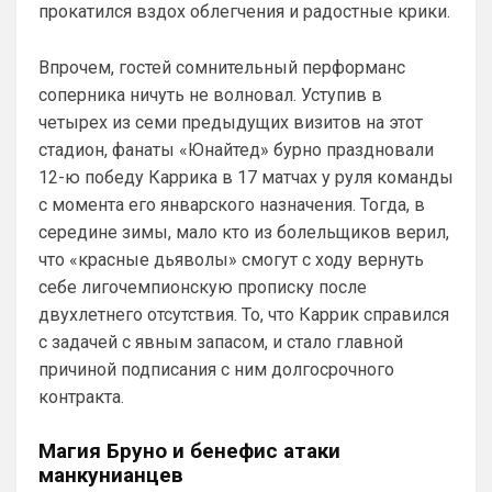
прокатился вздох облегчения и радостные крики.
Впрочем, гостей сомнительный перформанс
соперника ничуть не волновал. Уступив в
четырех из семи предыдущих визитов на этот
стадион, фанаты «Юнайтед» бурно праздновали
12-ю победу Каррика в 17 матчах у руля команды
с момента его январского назначения. Тогда, в
середине зимы, мало кто из болельщиков верил,
что «красные дьяволы» смогут с ходу вернуть
себе лигочемпионскую прописку после
двухлетнего отсутствия. То, что Каррик справился
с задачей с явным запасом, и стало главной
причиной подписания с ним долгосрочного
контракта.
Магия Бруно и бенефис атаки
манкунианцев