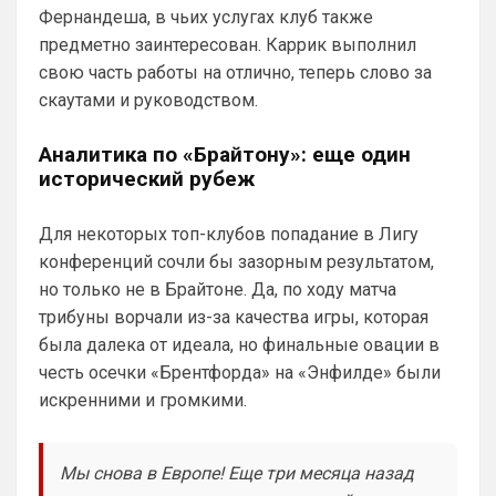
Фернандеша, в чьих услугах клуб также
Челси)))
предметно заинтересован. Каррик выполнил
Britball
• 01:50
свою часть работы на отлично, теперь слово за
Пацаны, будет время поставьте в 
скаутами и руководством.
профиле любимый клуб, если еще не 
поставили. Он будет отображаться в 
Аналитика по «Брайтону»: еще один
комментах. Писать с большой буквы, без 
исторический рубеж
всяких лишних знаков: Челси
Аристократ
• 01:51
Для некоторых топ-клубов попадание в Лигу
Конечно будет занятно , если Ямалю 
конференций сочли бы зазорным результатом,
дадут ЗМ, а не Кейну
но только не в Брайтоне. Да, по ходу матча
SkyNet
• 01:57
трибуны ворчали из-за качества игры, которая
Ответ для Аристократ
была далека от идеала, но финальные овации в
Ааа, Кибер это ты , я только щас догнал про
честь осечки «Брентфорда» на «Энфилде» были
Скайнет )
искренними и громкими.
Еба ты тормоз. ))
SkyNet
• 01:59
изменено
Мы снова в Европе! Еще три месяца назад
Ответ для Britball
Пацаны, будет время поставьте в профиле