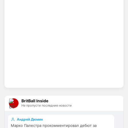
Гимарайнш , Холл на подходе , Гордон …
И про бизнес не кричат на каждом углу, 
как Болики, прокакавшие лярд
Britball
• 14:25
Хочу игру Мудрика седня посмотреть
Britball
• 14:26
Ответ для Аристократ
Вы вдумайтесь сколько Ньюкасл бабла
поднял за последнее врем …Исак , Тонали,
Гимарайнш , Холл на подходе , Гордон …
Ну поднять то понял, но теперь кем 
усиливаться? Скатятся в середину 
таблицы
Britball
• 14:47
Палестра напоминает Алонсо мне. По 
габаритам хотя бы
BritBall Inside
Не пропусти последние новости
Deep_Blue
• 16:31
Ответ для Аристократ
Андрей Дюмин
Не будет, а у Челси приличная закупка
Марко Палестра прокомментировал дебют за
перед сезоном , если еще купят одного ЦЗ