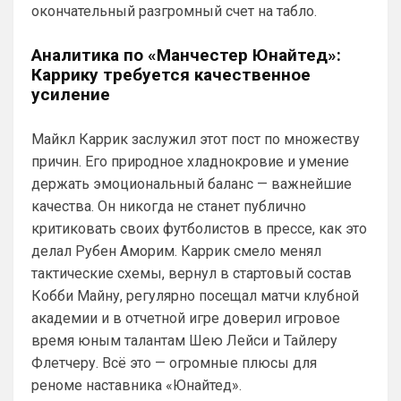
окончательный разгромный счет на табло.
Аналитика по «Манчестер Юнайтед»:
Каррику требуется качественное
усиление
Майкл Каррик заслужил этот пост по множеству
причин. Его природное хладнокровие и умение
держать эмоциональный баланс — важнейшие
качества. Он никогда не станет публично
критиковать своих футболистов в прессе, как это
делал Рубен Аморим. Каррик смело менял
тактические схемы, вернул в стартовый состав
SkaVik
• 17:10
Кобби Майну, регулярно посещал матчи клубной
Должны смущать Лёлик и Болик, и черти 
еже с ними.)
академии и в отчетной игре доверил игровое
время юным талантам Шею Лейси и Тайлеру
Аристократ
• 19:07
Флетчеру. Всё это — огромные плюсы для
Ответ для Britball
реноме наставника «Юнайтед».
Мудрик и Гиттенс норм)