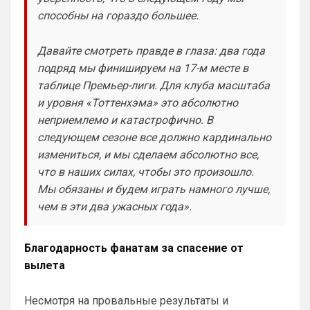
Ответ для Britball
не знаю, смогу ли реализовать. Посмотрю.
способны на гораздо большее.
Или типа как дневная и ночная версия 
Давайте смотреть правде в глаза: два года
чата , вверху возле профиля кнопку 
нажал и ты видишь все что связано с 
подряд мы финишируем на 17-м месте в
твоим любимым клубом, включая его 
таблице Премьер-лиги. Для клуба масштаба
чат профильный …но наверное это не 
и уровня «Тоттенхэма» это абсолютно
так просто сделать )
неприемлемо и катастрофично. В
Britball
• 11:46
следующем сезоне все должно кардинально
измениться, и мы сделаем абсолютно все,
Ответ для Аристократ
Или типа как дневная и ночная версия чата ,
что в наших силах, чтобы это произошло.
вверху возле профиля кнопку нажал и ты
Мы обязаны и будем играть намного лучше,
видишь все что связано с твоим любимы
Прикинь сколько чатов или групп мне 
чем в эти два ужасных года».
нужно делать будет? И главный вопрос… 
получается болел сити не сможет зайти 
в чат с Челси? Если сможет , то тогда и 
Благодарность фанатам за спасение от
нет смысла делать отдельно. И еще 
вылета
момент. Например в чате Челси идёт 
бурное общение, людей полно. Болел 
Сити заходит на сайт, видео что чат 
Несмотря на провальные результаты и