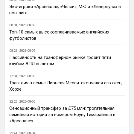
менеджмента так точно. Выглядит это 
Экс-игроки «Арсенала», «Челси», МЮ и «Ливерпуля» в
часто смешно, но как минимум 
нон-лиге
интересно.
08:31, 2026-08-09
Канонир
• 14:12
Топ-10 самых высокооплачиваемых английских
Ответ для Deep_Blue
футболистов
Вот независимо от результатов в Челси
никогда не было скучно, даже при вечных
08:26, 2026-08-09
Моуровских 1-0. Болики реально во многом
про интерес соглашусь
п
Пассивность на трансферном рынке грозит пяти
клубам АПЛ вылетом
Канонир
• 14:19
Челси без голкипера в сезон заходит, не 
17:31, 2026-08-08
думаете, что это повторение прошлых 
Трагедия в семье Лионеля Месси: скончался его отец
ошибок? Хотелось бы также отметить, 
Хорхе
что форварда в клубе так и не 
появилось, тот же Педро крайне не 
22:26, 2026-08-05
стабильный, да и не является он 
Сенсационный трансфер за £75 млн: трогательная
центрфорвардом, а если верить слухам, 
семейная история за номером Бруну Гимарайнша в
Джексон уйдет. Делап? смешно...
«Арсенале»
MaxFan
• 15:40
Вообще не понимаю ,как можно быть 
22:41, 2026-08-04