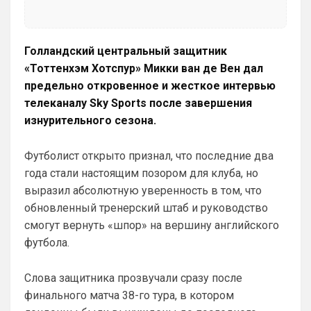
вернее, это с вас все смеялись и 
смеются, и через куй кидают, а Вини, так 
вообще xyeм поводил по арсосальской 
губе и продлил контракт с Реалом, да и 
Голландский центральный защитник
Роджерс тоже привет передал, красно-
«Тоттенхэм Хотспур» Микки ван де Вен дал
беленькой мусорке, которая теперь 
предельно откровенное и жесткое интервью
будет ещё двадцать лет дpoчить на 
телеканалу Sky Sports после завершения
чемпионство.
изнурительного сезона.
SkyNet
• 00:42
Ответ для Канонир
Футболист открыто признал, что последние два
Ух, сколько же здесь синего общества...ну
года стали настоящим позором для клуба, но
ничего, скоро окрасим все в красный,
собственно как и сам сайт, он же красно-б
выразил абсолютную уверенность в том, что
Е6альник свой с красный покрась, 
чучело.
обновленный тренерский штаб и руководство
смогут вернуть «шпор» на вершину английского
SkaVik
• 00:45
футбола.
Ответ для Britball
ну пользователь будет иметь возможность
прям на главной странице выбрать те
Слова защитника прозвучали сразу после
новости, которые он хочет читать.
Тогда хз, о чем человек.
финального матча 38-го тура, в котором
Например е