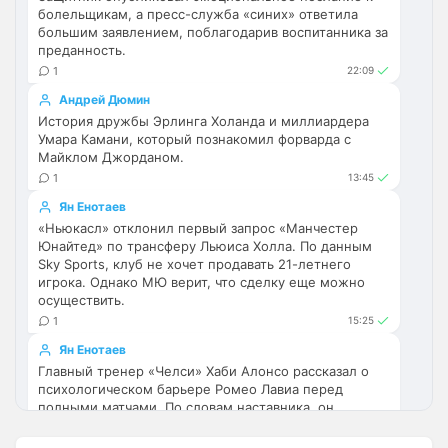
нафига мне ломать голову с палкой из-
болельщикам, а пресс-служба «синих» ответила
за пары залетных болельщиков 
большим заявлением, поблагодарив воспитанника за
Арсеноля и Муму?)
преданность.
1
22:09
Аристократ
• 21:08
Андрей Дюмин
Ответ для MaxFan
История дружбы Эрлинга Холанда и миллиардера
Вообще не понимаю ,как можно быть
Умара Камани, который познакомил форварда с
фанатом Арсенала.. это ведь аморально.
Майклом Джорданом.
Стыдно за таких😢
Видать такими рождаются, ибо стать 
1
13:45
таким добровольно никто не захочет 
Ян Енотаев
нормальный
«Ньюкасл» отклонил первый запрос «Манчестер
Юнайтед» по трансферу Льюиса Холла. По данным
Deda1962
• 21:55
Sky Sports, клуб не хочет продавать 21-летнего
Ответ для Аристократ
игрока. Однако МЮ верит, что сделку еще можно
Видать такими рождаются, ибо стать таким
осуществить.
добровольно никто не захочет нормальный
1
15:25
100% в точку
Ян Енотаев
Главный тренер «Челси» Хаби Алонсо рассказал о
AndRey
• 22:08
психологическом барьере Ромео Лавиа перед
Делапа почти сломали сегодня
полными матчами. По словам наставника, он
специально дал полузащитнику отыграть все 90
SkaVik
• 23:11
минут, чтобы тот преодолел усталость и был