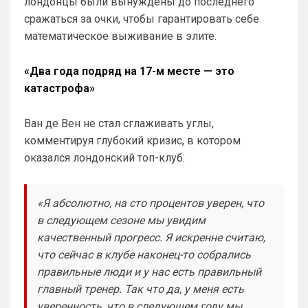
лондонцы были вынуждены до последнего
Аристократ
• 10:33
сражаться за очки, чтобы гарантировать себе
Кстати ещё одна идея , добавить 
математическое выживание в элите.
несколько блоков чата, например 
отдельный чат для фанатов Челси , и 
общий …дабы избежать неизбежного 
«Два года подряд на 17-м месте — это
срача )
катастрофа»
Аристократ
• 10:34
Я попытался нормально вчера с 
Ван де Вен не стал сглаживать углы,
болельщиком Арсенала пообщаться , но 
комментируя глубокий кризис, в котором
потом всю ночь не мог уснуть и сейчас 
оказался лондонский топ-клуб:
понимаю что это было ошибкой 😁
Britball
• 10:36
«Я абсолютно, на сто процентов уверен, что
Ответ для Аристократ
в следующем сезоне мы увидим
Кстати ещё одна идея , добавить несколько
блоков чата, например отдельный чат для
качественный прогресс. Я искренне считаю,
фанатов Челси , и общий …дабы избежать
не знаю, смогу ли реализовать. 
что сейчас в клубе наконец-то собрались
Посмотрю.
правильные люди и у нас есть правильный
главный тренер. Так что да, у меня есть
Аристократ
• 10:38
уверенность, что в следующем году мы