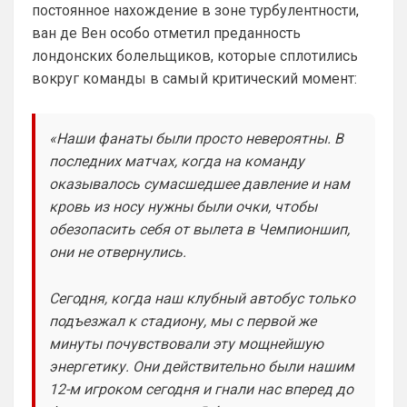
общий…
постоянное нахождение в зоне турбулентности,
ван де Вен особо отметил преданность
Britball
• 11:46
лондонских болельщиков, которые сплотились
…пустой и выходит с сайта , потому что 
не видит общения и активности.
вокруг команды в самый критический момент:
Britball
• 11:46
Вот это меня смущает
«Наши фанаты были просто невероятны. В
последних матчах, когда на команду
Deep_Blue
• 12:26
оказывалось сумасшедшее давление и нам
Ответ для Britball
Прикинь сколько чатов или групп мне
кровь из носу нужны были очки, чтобы
нужно делать будет? И главный вопрос…
обезопасить себя от вылета в Чемпионшип,
получается болел сити не сможет зайти в
Да пусть будет общий чат, так веселее)
чат с
они не отвернулись.
Канонир
• 13:53
В свое время, когда куча 
Сегодня, когда наш клубный автобус только
неопределившихся глоров в АПЛ, не 
подъезжал к стадиону, мы с первой же
знали, кому отдавать предпочтение - 
минуты почувствовали эту мощнейшую
Манчестер Юнайтед или Арсеналу, 
энергетику. Они действительно были нашим
выбрали Челси волей судьбы, просто 
12-м игроком сегодня и гнали нас вперед до
потому что, там появился российский 