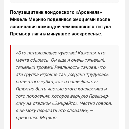
Britball
• 11:46
Полузащитник лондонского «Арсенала»
Ответ для Аристократ
Или типа как дневная и ночная версия чата ,
Микель Мерино поделился эмоциями после
вверху возле профиля кнопку нажал и ты
завоевания командой чемпионского титула
видишь все что связано с твоим любимы
Прикинь сколько чатов или групп мне 
Премьер-лиги в минувшее воскресенье.
нужно делать будет? И главный вопрос… 
получается болел сити не сможет зайти 
в чат с Челси? Если сможет , то тогда и 
«Это потрясающее чувство! Кажется, что
нет смысла делать отдельно. И еще 
мечта сбылась. Он еще и очень тяжелый,
момент. Например в чате Челси идёт 
бурное общение, людей полно. Болел 
тяжелый трофей! Реальность такова, что
Сити заходит на сайт, видео что чат 
эта группа игроков так усердно трудилась
общий…
ради этого кубка, как и наши фанаты.
Приятно быть частью этого коллектива и
Britball
• 11:46
…пустой и выходит с сайта , потому что 
того поколения, которое вернуло Премьер-
не видит общения и активности.
лигу на стадион «Эмирейтс». Честно говоря,
я не могу передать это словами», —
Britball
• 11:46
признался Мерино.
Вот это меня смущает
Deep_Blue
• 12:26