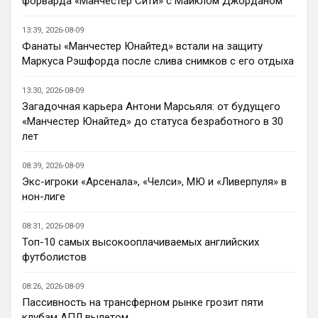
форварда «Манчестер Сити» с Майклом Джорданом
про интерес соглашусь
п
Канонир
• 14:19
13:39, 2026-08-09
Челси без голкипера в сезон заходит, не 
Фанаты «Манчестер Юнайтед» встали на защиту
думаете, что это повторение прошлых 
Маркуса Рэшфорда после слива снимков с его отдыха
ошибок? Хотелось бы также отметить, 
что форварда в клубе так и не 
13:30, 2026-08-09
появилось, тот же Педро крайне не 
Загадочная карьера Антони Марсьяля: от будущего
стабильный, да и не является он 
«Манчестер Юнайтед» до статуса безработного в 30
центрфорвардом, а если верить слухам, 
лет
Джексон уйдет. Делап? смешно...
08:39, 2026-08-09
MaxFan
• 15:40
Экс-игроки «Арсенала», «Челси», МЮ и «Ливерпуля» в
Вообще не понимаю ,как можно быть 
нон-лиге
фанатом Арсенала.. это ведь 
аморально. Стыдно за таких😢
08:31, 2026-08-09
Топ-10 самых высокооплачиваемых английских
Deep_Blue
• 16:19
футболистов
Ответ для Канонир
Челси без голкипера в сезон заходит, не
08:26, 2026-08-09
думаете, что это повторение прошлых
Пассивность на трансферном рынке грозит пяти
ошибок? Хотелось бы также отметить, что
Думаем, ходили как-то разговоры про 
форв
клубам АПЛ вылетом