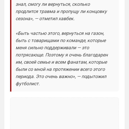
вонючим, это лишь еще раз 
знал, смогу ли вернуться, сколько
подчеркивает, недалекость этих 
продлится травма и пропущу ли концовку
болельщиков. К счастью, среди них есть 
сезона», — отметил хавбек.
достойные, умные и грамотные люди. Но 
и биомусор есть!
«Быть частью этого, вернуться на газон,
Канонир
• 13:55
быть с товарищами по команде, которые
Ответ для Deep_Blue
меня сильно поддерживали — это
Да пусть будет общий чат, так веселее)
потрясающе. Поэтому я очень благодарен
общий чат хорошо, главное чтобы был 
им, своей семье и всем фанатам, которые
модератор, который биомусор в мусор 
были со мной на протяжении всего этого
выкинет и исключит его из общения с 
периода. Это очень важно», — подытожил
нами. Таких нужно отгораживать от 
футболист.
общества, ведь это рак общества, а рак 
нужно лечить, его нужно вырезать, пока 
он не дал метастазы
Deep_Blue
• 13:57
Ответ для Канонир
В свое время, когда куча
неопределившихся глоров в АПЛ, не знали,