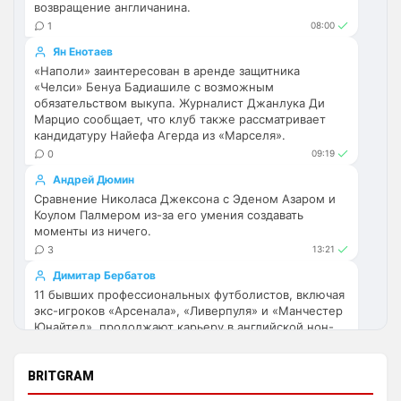
возвращение англичанина.
таким добровольно никто не захочет 
1
08:00
нормальный
Ян Енотаев
Deda1962
• 21:55
«Наполи» заинтересован в аренде защитника
«Челси» Бенуа Бадиашиле с возможным
Ответ для Аристократ
обязательством выкупа. Журналист Джанлука Ди
Видать такими рождаются, ибо стать таким
Марцио сообщает, что клуб также рассматривает
добровольно никто не захочет нормальный
кандидатуру Найефа Агерда из «Марселя».
100% в точку
0
09:19
AndRey
• 22:08
Андрей Дюмин
Делапа почти сломали сегодня
Сравнение Николаса Джексона с Эденом Азаром и
Коулом Палмером из-за его умения создавать
SkaVik
• 23:11
моменты из ничего.
3
13:21
Ответ для AndRey
Делапа почти сломали сегодня
Димитар Бербатов
11 бывших профессиональных футболистов, включая
Он и так по жизни сломан.
экс-игроков «Арсенала», «Ливерпуля» и «Манчестер
Юнайтед», продолжают карьеру в английской нон-
dimension
• 02:09
лиге в сезоне 2026/27, играя исключительно из
Ответ для Аристократ
любви к футболу.
Тут 95 процентов болельщиков Челси,
BRITGRAM
0
08:39
нафига мне ломать голову с палкой из-за