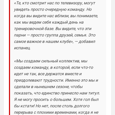
«Те, кто смотрит нас по телевизору, могут
Ответ для Britball
увидеть просто очередную команду. Но
Прикинь сколько чатов или групп мне
когда вы видите нас вблизи, вы понимаете,
нужно делать будет? И главный вопрос…
получается болел сити не сможет зайти в
как мы ведем себя каждый день на
Да пусть будет общий чат, так веселее)
чат с
тренировочной базе. Вы видите, что эти
Канонир
• 13:53
парни — просто группа друзей, семья. Это
В свое время, когда куча 
самое важное в нашем клубе», — добавил
неопределившихся глоров в АПЛ, не 
испанец.
знали, кому отдавать предпочтение - 
Манчестер Юнайтед или Арсеналу, 
выбрали Челси волей судьбы, просто 
«Мы создаем сильный коллектив, мы
потому что, там появился российский 
создаем команду, в которой, если что-то
миллиардер, но к сожалению, в этом 
идет не так, все держатся вместе и
обществе оказалось много недалеких 
преодолевают трудности. Именно это мы и
людей, и лишь минимум достойных
сделали в нынешнем сезоне, чтобы
Канонир
• 13:54
показать, что единство принесло нам титул.
Я никого не оскорблял, я адекватно 
Я не могу просить о большем. Хотя гол был
общался, аргументировал и писал, но 
бы кстати! Но нет, после столь долгого
когда человек заходит и начинает сразу 
перерыва с плохими временами, когда я не
ОРАТЬ, заставляя всех дышать его ртом 